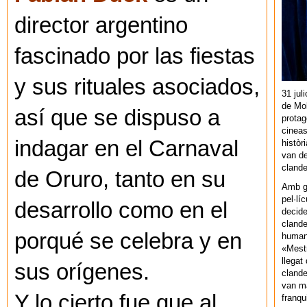
director argentino
fascinado por las fiestas
y sus rituales asociados,
31 jul
de Mol
así que se dispuso a
protag
cineas
indagar en el Carnaval
històr
van de
cland
de Oruro, tanto en su
Amb gu
pel·lí
desarrollo como en el
decide
clande
porqué se celebra y en
human
«Mestr
llegat 
sus orígenes.
clande
van ma
Y lo cierto fue que al
franq