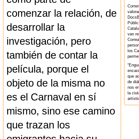
Corren
comenzar la relación, de
valora
DocsBa
Públic
desarrollar la
Catalu
van re
investigación, pero
Correa
person
los Ca
también de contar la
permet
“Engu
película, porque el
encara
que aq
objeto de la misma no
de dià
nos en
la ciu
es el Carnaval en sí
artíst
mismo, sino ese camino
que trazan los