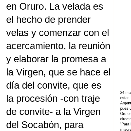
en Oruro. La velada es
el hecho de prender
velas y comenzar con el
acercamiento, la reunión
y elaborar la promesa a
la Virgen, que se hace el
día del convite, que es
24 ma
la procesión -con traje
estas 
Argent
pues u
de convite- a la Virgen
Oro en
direct
del Socabón, para
“Para 
ínteg