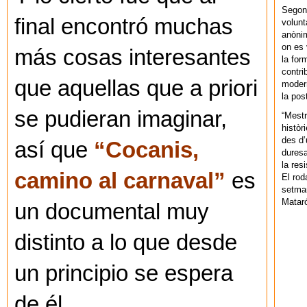
Segons
final encontró muchas
volunt
anònim
on es 
más cosas interesantes
la for
contri
que aquellas que a priori
modern
la pos
se pudieran imaginar,
“Mestr
històr
des d’
así que
“Cocanis,
duresa
la res
camino al carnaval”
es
El rod
setman
Mataró
un documental muy
distinto a lo que desde
un principio se espera
de él.