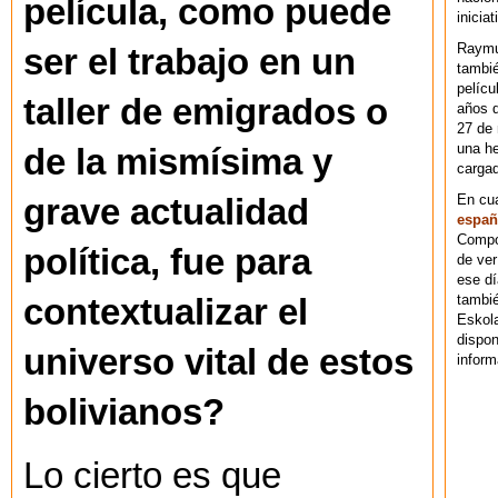
película, como puede
iniciat
Raymu
ser el trabajo en un
tambié
pelícu
taller de emigrados o
años d
27 de 
una he
de la mismísima y
cargad
En cu
grave actualidad
españ
Compos
política, fue para
de ver
ese dí
tambié
contextualizar el
Eskol
dispo
universo vital de estos
inform
bolivianos?
Lo cierto es que