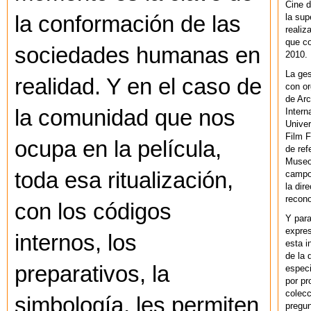
Cine d
la sup
la conformación de las
realiz
que co
sociedades humanas en
2010.
La ges
realidad. Y en el caso de
con or
de Arc
la comunidad que nos
Intern
Univer
Film F
ocupa en la película,
de ref
Museo
toda esa ritualización,
campo 
la dir
recono
con los códigos
Y par
expres
internos, los
esta i
de la 
preparativos, la
especi
por pr
colecc
simbología, les permiten
pregun