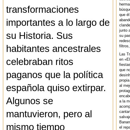
herman
transformaciones
búsque
que él
importantes a lo largo de
abando
clande
junto 
su Historia. Sus
su pas
redesc
habitantes ancestrales
filtros
Las T
celebraban ritos
en «El
fiesta
que no
paganos que la política
desinh
propia
española quiso extirpar.
al mej
protag
encab
Algunos se
a la m
acompa
mantuvieron, pero al
cantan
salvaj
Banan
mismo tiempo
el rep