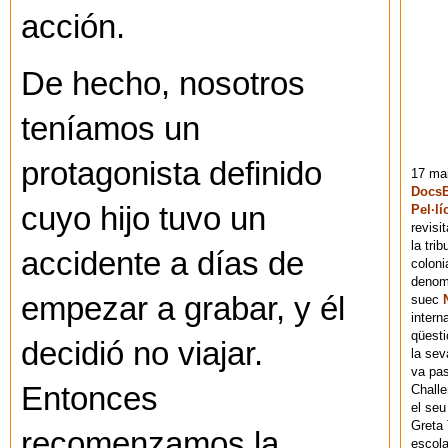
acción.
De hecho, nosotros
teníamos un
protagonista definido
17 mai
DocsB
cuyo hijo tuvo un
Pel·lí
revisi
la tri
accidente a días de
coloni
denomi
empezar a grabar, y él
suec
intern
qüesti
decidió no viajar.
la sev
va pas
Entonces
Chall
el seu
Greta 
recomenzamos la
escola