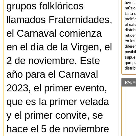
tuvo l
grupos folklóricos
música
Está 
llamados Fraternidades,
prolíf
el ext
distri
el Carnaval comienza
retice
en las
en el día de la Virgen, el
difere
posibi
supues
2 de noviembre. Este
que pl
distri
año para el Carnaval
PALM
2023, el primer evento,
que es la primer velada
y el primer convite, se
hace el 5 de noviembre