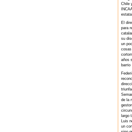
Chile 
INCAA 
estata
El dir
para r
catala
su dis
un po
cosas 
cortom
años s
barrio
Federi
recono
direcc
triunf
Semana
de la 
gestor
circun
largo 
Luis n
un cor
sino q