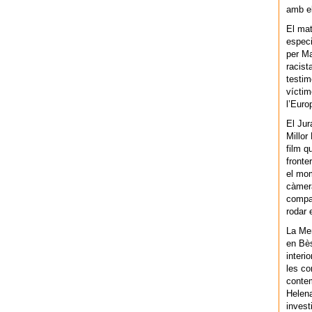
amb el
El mat
especi
per Ma
racist
testim
víctim
l’Euro
El Jur
Millor
film q
fronte
el mom
càmera
compar
rodar 
La Men
en Bès
interi
les co
contem
Helena
invest