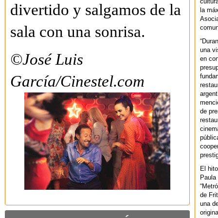
cultur
divertido y salgamos de la
la máx
Asoci
sala con una sonrisa.
comuni
“Duran
una vi
©José Luis
en con
presup
fundam
García/Cinestel.com
restau
argent
mencio
de pre
restau
cinema
públic
cooper
presti
El hit
Paula 
“Metró
de Fri
una de
origin