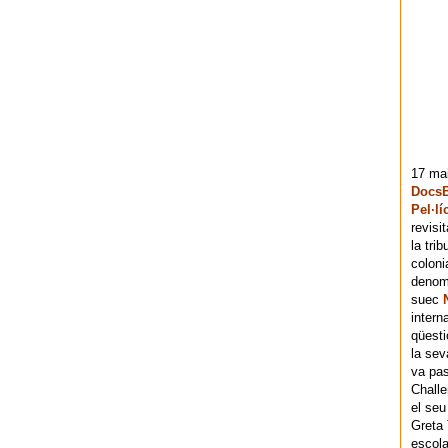
17 mai
DocsB
Pel·lí
revisi
la tri
coloni
denomi
suec
intern
qüesti
la sev
va pas
Chall
el seu
Greta 
escola