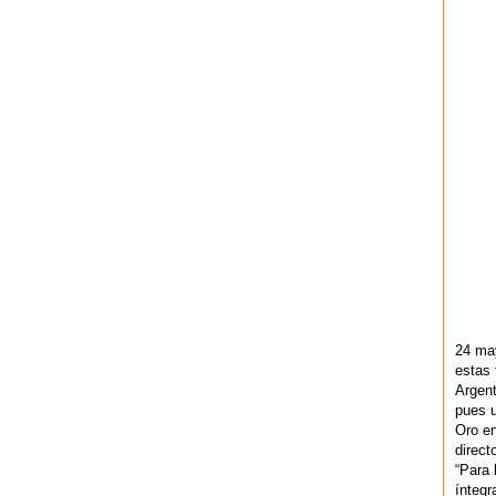
24 ma
estas 
Argent
pues u
Oro en
direct
“Para 
ínteg