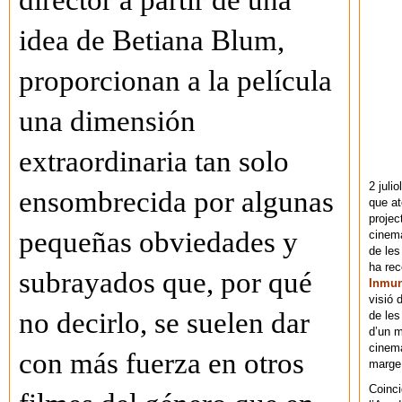
director a partir de una
idea de Betiana Blum,
proporcionan a la película
una dimensión
extraordinaria tan solo
2 juli
ensombrecida por algunas
que at
projec
pequeñas obviedades y
cinema
de les
ha re
subrayados que, por qué
Inmu
visió 
no decirlo, se suelen dar
de les
d’un m
cinema
con más fuerza en otros
marge 
Coinci