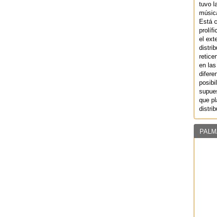
tuvo l
música
Está 
prolíf
el ext
distri
retice
en las
difere
posibi
supues
que pl
distri
PALM