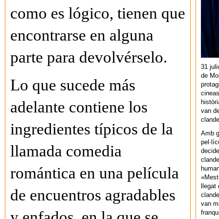
como es lógico, tienen que
encontrarse en alguna
parte para devolvérselo.
31 jul
de Mol
Lo que sucede más
protag
cineas
històr
adelante contiene los
van de
cland
ingredientes típicos de la
Amb gu
pel·lí
llamada comedia
decide
clande
romántica en una película
human
«Mestr
llegat 
de encuentros agradables
clande
van ma
y enfados, en la que se
franq