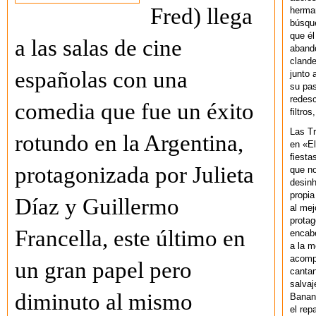
Fred) llega
herman
búsque
que él
a las salas de cine
abando
clande
españolas con una
junto 
su pas
redesc
comedia que fue un éxito
filtros
Las T
rotundo en la Argentina,
en «El
fiesta
protagonizada por Julieta
que no
desinh
propia
Díaz y Guillermo
al mej
protag
Francella, este último en
encab
a la m
acompa
un gran papel pero
cantan
salvaj
diminuto al mismo
Banan
el rep