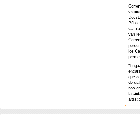
Corren
valora
DocsBa
Públic
Catalu
van re
Correa
person
los Ca
permet
“Engu
encara
que aq
de dià
nos en
la ciu
artíst
COPYRIGHT 2026 ©AGENCIA 
BARCELONA. CATALUNYA. - A