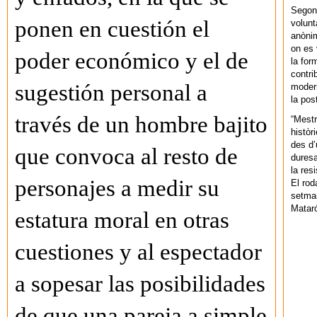
Segons
ponen en cuestión el
volunt
anònim
on es 
poder económico y el de
la for
contri
sugestión personal a
modern
la pos
través de un hombre bajito
“Mestr
històr
des d’
que convoca al resto de
duresa
la res
personajes a medir su
El rod
setman
Mataró
estatura moral en otras
cuestiones y al espectador
a sopesar las posibilidades
de que una pareja a simple