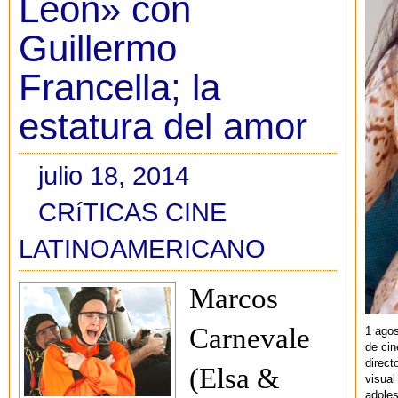
León» con
Guillermo
Francella; la
estatura del amor
julio 18, 2014
CRíTICAS CINE
LATINOAMERICANO
Marcos
Carnevale
1 agos
de cin
direct
(Elsa &
visual
adoles