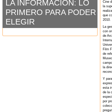
LA INFORMACIÓN: LO
Cine d
la sup
PRIMERO PARA PODER
realiz
que co
ELEGIR
2010.
La ges
con or
de Arc
Intern
Univer
Film F
de ref
Museo
campo 
la dir
recono
Y par
expres
esta i
de la 
especi
por pr
colecc
pregun