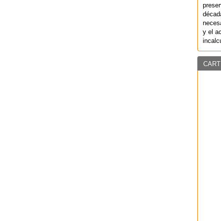
preser
década
necesa
y el a
incalc
CART