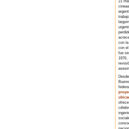
21 ma
cineas
argent
trabaj
largom
urgent
perdid
acrece
con la
con el
fue se
1976,
revisi
asesin
Desde 
Bueno
federa
proye
ubica
ofrece
célebr
ingeni
social
convoc
nacion