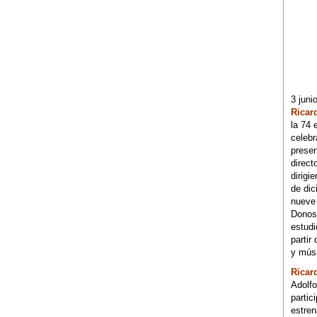
3 juni
Ricar
la 74 
celebr
presen
direct
dirigi
de dic
nueve 
Donost
estudi
partir
y músi
Ricar
Adolfo
partic
estren