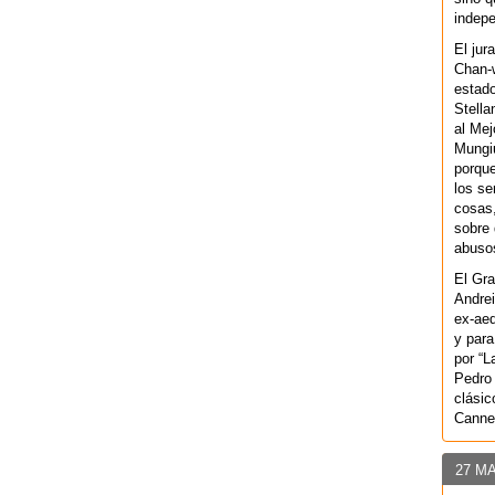
indepe
El jur
Chan-w
estad
Stella
al Mej
Mungiu
porque
los se
cosas,
sobre 
abusos
El Gra
Andrei
ex-aeq
y para
por “L
Pedro 
clásic
Canne
27 M