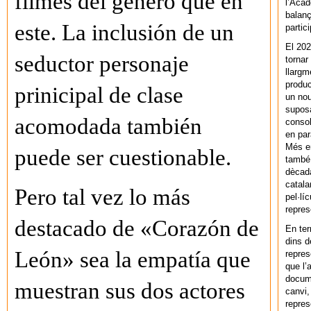
filmes del género que en
l’Acad
balanç
este. La inclusión de un
partic
El 202
seductor personaje
tornar
llargm
produc
prinicipal de clase
un nou
supos
acomodada también
consol
en par
Més en
puede ser cuestionable.
també 
dècada
catala
Pero tal vez lo más
pel·lí
repres
destacado de «Corazón de
En ter
dins d
León» sea la empatía que
repres
que l’
docum
muestran sus dos actores
canvi,
repres