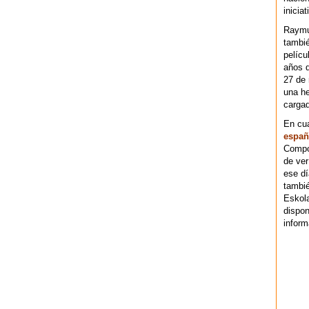
iniciat
Raymu
tambié
pelícu
años d
27 de 
una he
cargad
En cu
españ
Compos
de ver
ese dí
tambié
Eskol
dispo
inform