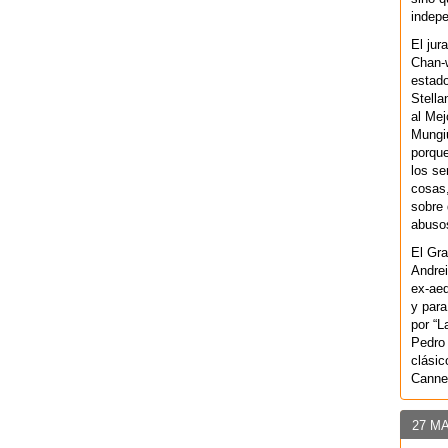
indepe
El jur
Chan-w
estad
Stella
al Mej
Mungiu
porque
los se
cosas,
sobre 
abusos
El Gra
Andrei
ex-aeq
y para
por “L
Pedro 
clásic
Canne
27 M