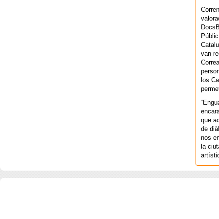
Corren
valora
DocsBa
Públic
Catalu
van re
Correa
person
los Ca
permet
“Engu
encara
que aq
de dià
nos en
la ciu
artíst
COPYRIGHT 2026 ©AGENCIA 
BARCELONA. CATALUNYA. - A