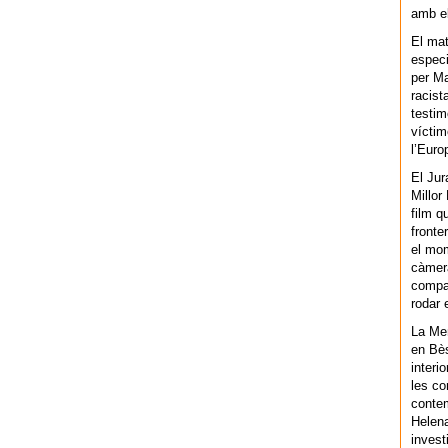
amb el
El mat
especi
per Ma
racist
testim
víctim
l’Euro
El Jur
Millor
film q
fronte
el mom
càmera
compar
rodar 
La Men
en Bès
interi
les co
contem
Helena
invest