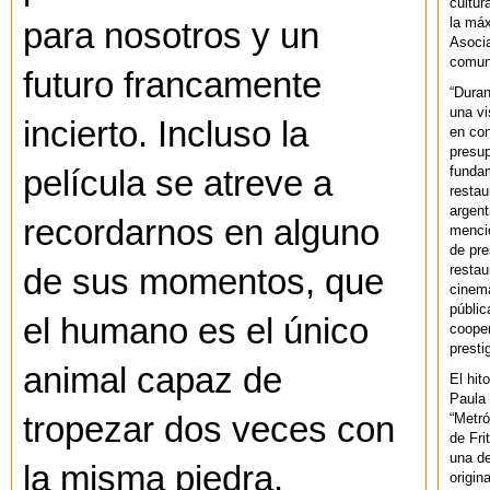
cultur
la máx
para nosotros y un
Asoci
comuni
futuro francamente
“Duran
una vi
incierto. Incluso la
en con
presup
fundam
película se atreve a
restau
argent
recordarnos en alguno
mencio
de pre
restau
de sus momentos, que
cinema
públic
el humano es el único
cooper
presti
animal capaz de
El hit
Paula 
“Metró
tropezar dos veces con
de Fri
una de
la misma piedra.
origin