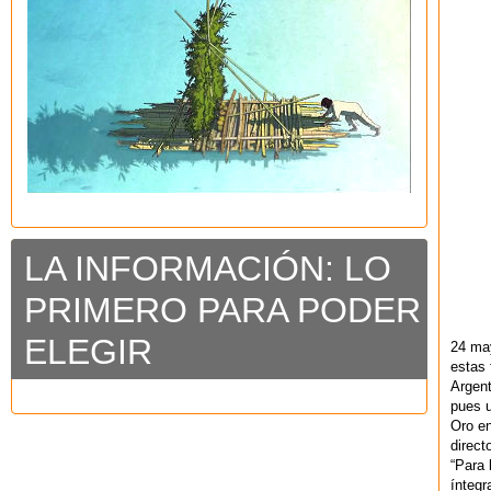
LA INFORMACIÓN: LO
PRIMERO PARA PODER
ELEGIR
24 ma
estas 
Argent
pues u
Oro en
direct
“Para 
ínteg