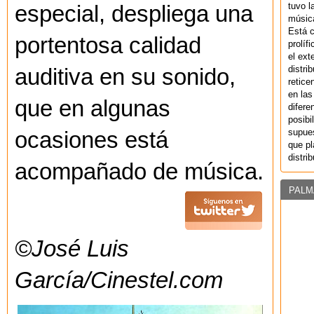
tuvo l
especial, despliega una
música
Está 
portentosa calidad
prolíf
el ext
distri
auditiva en su sonido,
retice
en las
que en algunas
difere
posibi
supues
ocasiones está
que pl
distri
acompañado de música.
PALM
©José Luis
García/Cinestel.com