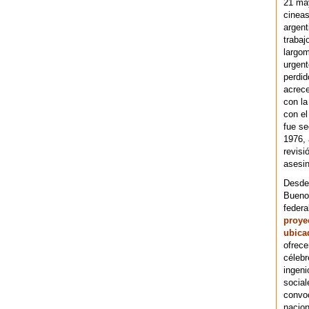
21 ma
cineas
argent
trabaj
largom
urgent
perdid
acrece
con la
con el
fue se
1976,
revisi
asesin
Desde 
Bueno
federa
proye
ubica
ofrece
célebr
ingeni
social
convoc
nacion