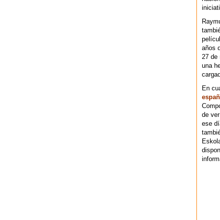
iniciat
Raymu
tambié
pelícu
años d
27 de 
una he
cargad
En cu
españ
Compos
de ver
ese dí
tambié
Eskol
dispo
inform