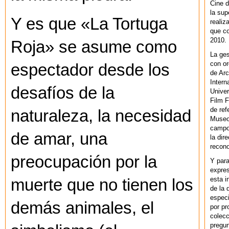
Cine d
la sup
Y es que «La Tortuga
realiz
que co
2010.
Roja» se asume como
La ges
con or
espectador desde los
de Arc
Intern
desafíos de la
Univer
Film F
de ref
naturaleza, la necesidad
Museo
campo 
de amar, una
la dir
recono
preocupación por la
Y par
expres
esta i
muerte que no tienen los
de la 
especi
demás animales, el
por pr
colecc
pregun