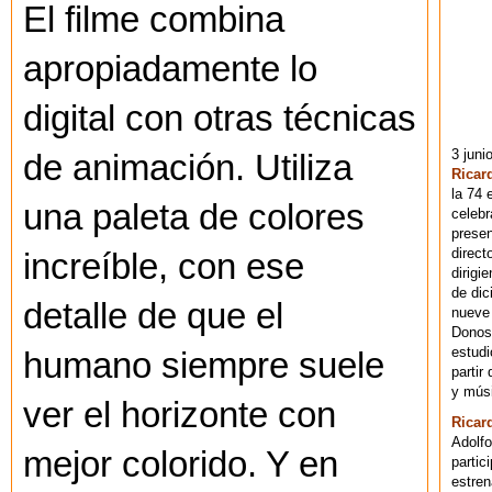
El filme combina
apropiadamente lo
digital con otras técnicas
3 juni
de animación. Utiliza
Ricar
la 74 
una paleta de colores
celebr
presen
direct
increíble, con ese
dirigi
de dic
detalle de que el
nueve 
Donost
estudi
humano siempre suele
partir
y músi
ver el horizonte con
Ricar
Adolfo
mejor colorido. Y en
partic
estren