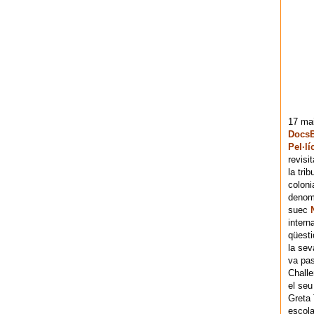
17 mai
DocsB
Pel·lí
revisi
la tri
coloni
denomi
suec
intern
qüesti
la sev
va pas
Chall
el seu
Greta 
escola