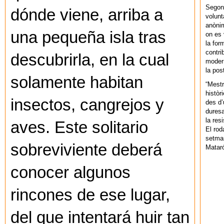
Segons
dónde viene, arriba a
volunt
anònim
una pequeña isla tras
on es 
la for
contri
descubrirla, en la cual
modern
la pos
solamente habitan
“Mestr
històr
insectos, cangrejos y
des d’
duresa
la res
aves. Este solitario
El rod
setman
sobreviviente deberá
Mataró
conocer algunos
rincones de ese lugar,
del que intentará huir tan