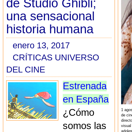
de Studio Ghibli;
una sensacional
historia humana
enero 13, 2017
CRÍTICAS UNIVERSO
DEL CINE
Estrenada
en España
¿Cómo
1 agos
de cin
direct
somos las
visual
adoles