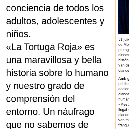
conciencia de todos los
adultos, adolescentes y
niños.
31 jul
«La Tortuga Roja» es
de Mol
protag
cineas
una maravillosa y bella
històr
van de
historia sobre lo humano
cland
Amb gu
y nuestro grado de
pel·lí
decide
clande
comprensión del
human
«Mestr
entorno. Un náufrago
llegat 
clande
van ma
que no sabemos de
franq