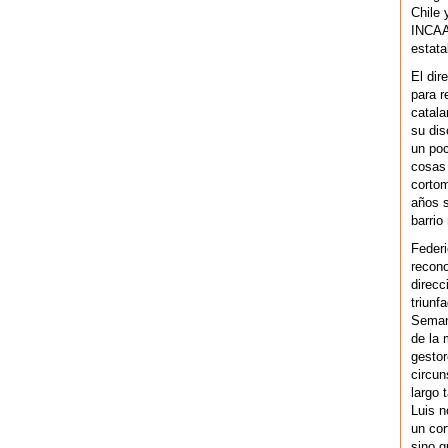
Chile 
INCAA 
estata
El dir
para r
catala
su dis
un po
cosas 
cortom
años s
barrio
Federi
recono
direcc
triunf
Semana
de la 
gestor
circun
largo 
Luis n
un cor
sino q