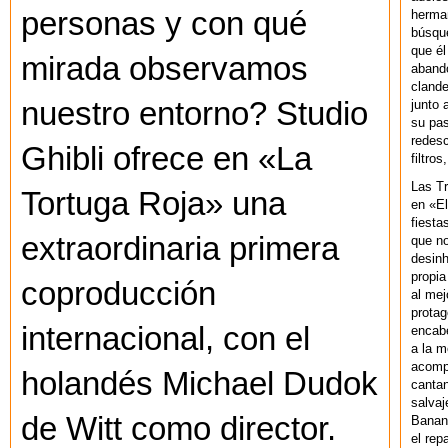
personas y con qué
herman
búsque
que él
mirada observamos
abando
clande
nuestro entorno? Studio
junto 
su pas
redesc
Ghibli ofrece en «La
filtros
Las T
Tortuga Roja» una
en «El
fiesta
extraordinaria primera
que no
desinh
propia
coproducción
al mej
protag
internacional, con el
encab
a la m
acompa
holandés Michael Dudok
cantan
salvaj
de Witt como director.
Banan
el rep