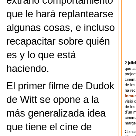
extraño comportamiento
que le hará replantearse
algunas cosas, e incluso
recapacitar sobre quién
es y lo que está
2 juli
haciendo.
que at
projec
cinema
El primer filme de Dudok
de les
ha re
Inmu
de Witt se opone a la
visió 
de les
más generalizada idea
d’un m
cinema
marge 
que tiene el cine de
Coinci