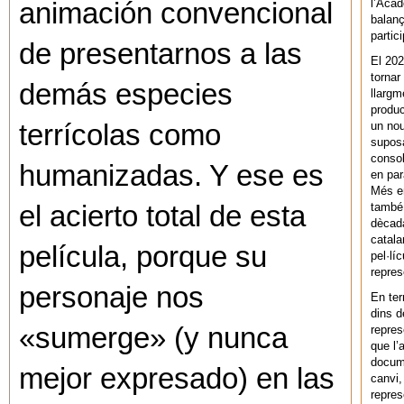
l’Acad
animación convencional
balanç
partic
de presentarnos a las
El 202
tornar
demás especies
llargm
produc
un nou
terrícolas como
supos
consol
humanizadas. Y ese es
en par
Més en
també 
el acierto total de esta
dècada
catala
película, porque su
pel·lí
repres
personaje nos
En ter
dins d
«sumerge» (y nunca
repres
que l’
docum
mejor expresado) en las
canvi,
repres