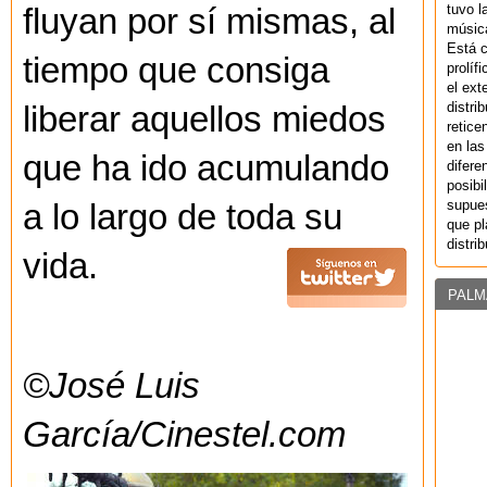
tuvo l
fluyan por sí mismas, al
música
Está 
tiempo que consiga
prolíf
el ext
distri
liberar aquellos miedos
retice
en las
que ha ido acumulando
difere
posibi
supues
a lo largo de toda su
que pl
distri
vida.
PALM
©José Luis
García/Cinestel.com