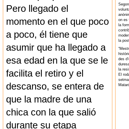
Segons
Pero llegado el
volunt
anònim
momento en el que poco
on es 
la for
contri
a poco, él tiene que
modern
la pos
asumir que ha llegado a
“Mestr
històr
esa edad en la que se le
des d’
duresa
la res
facilita el retiro y el
El rod
setman
descanso, se entera de
Mataró
que la madre de una
chica con la que salió
durante su etapa