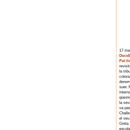
17 mai
DocsB
Pel·lí
revisi
la tri
coloni
denomi
suec
intern
qüesti
la sev
va pas
Chall
el seu
Greta 
escola