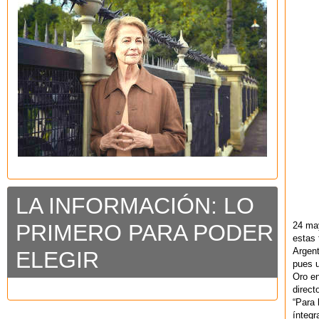
LA INFORMACIÓN: LO
24 ma
PRIMERO PARA PODER
estas 
Argent
ELEGIR
pues u
Oro en
direct
“Para 
ínteg