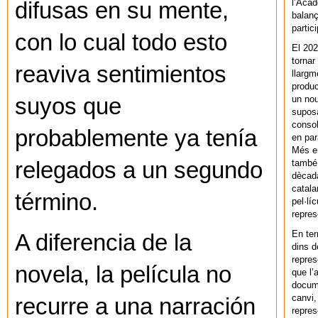
l’Acad
difusas en su mente,
balanç
partic
con lo cual todo esto
El 202
tornar
reaviva sentimientos
llargm
produc
un nou
suyos que
supos
consol
probablemente ya tenía
en par
Més en
també 
relegados a un segundo
dècada
catala
término.
pel·lí
repres
En ter
A diferencia de la
dins d
repres
novela, la película no
que l’
docum
canvi,
recurre a una narración
repres