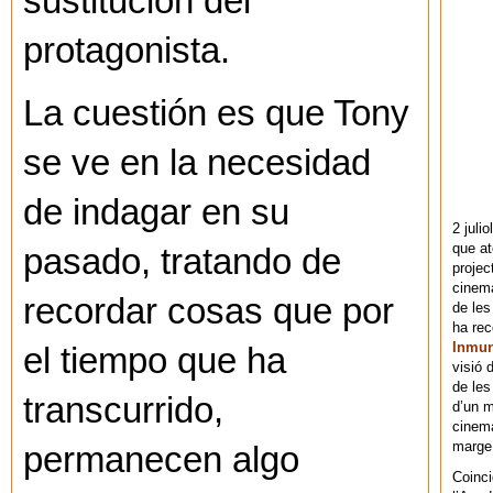
sustitución del
protagonista.
La cuestión es que Tony
se ve en la necesidad
de indagar en su
2 juli
que at
pasado, tratando de
projec
cinema
recordar cosas que por
de les
ha re
Inmu
el tiempo que ha
visió 
de les
transcurrido,
d’un m
cinema
marge 
permanecen algo
Coinci