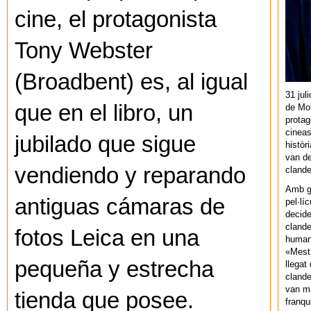
cine, el protagonista
Tony Webster
(Broadbent) es, al igual
31 jul
que en el libro, un
de Mol
protag
cineas
jubilado que sigue
històr
van de
vendiendo y reparando
cland
Amb gu
antiguas cámaras de
pel·lí
decide
clande
fotos Leica en una
human
«Mestr
pequeña y estrecha
llegat 
clande
van ma
tienda que posee.
franq