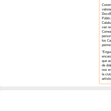
Corren
valora
DocsBa
Públic
Catalu
van re
Correa
person
los Ca
permet
“Engu
encara
que aq
de dià
nos en
la ciu
artíst
COPYRIGHT 2026 ©AGENCIA 
BARCELONA. CATALUNYA. - A