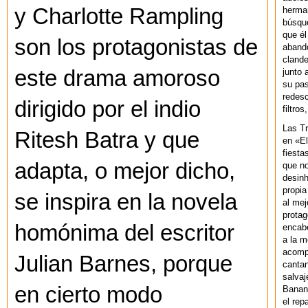
y Charlotte Rampling
herman
búsque
que él
son los protagonistas de
abando
clande
este drama amoroso
junto 
su pas
redesc
dirigido por el indio
filtros
Las T
Ritesh Batra y que
en «El
fiesta
adapta, o mejor dicho,
que no
desinh
propia
se inspira en la novela
al mej
protag
homónima del escritor
encab
a la m
acompa
Julian Barnes, porque
cantan
salvaj
en cierto modo
Banan
el rep