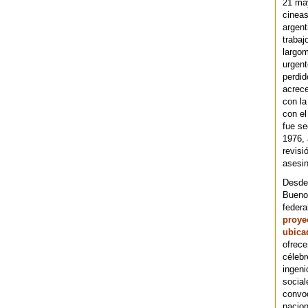
21 ma
cineas
argent
trabaj
largom
urgent
perdid
acrece
con la
con el
fue se
1976,
revisi
asesin
Desde 
Bueno
federa
proye
ubica
ofrece
célebr
ingeni
social
convoc
nacion