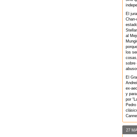
indepe
El jur
Chan-w
estad
Stella
al Mej
Mungiu
porque
los se
cosas,
sobre 
abusos
El Gra
Andrei
ex-aeq
y para
por “L
Pedro 
clásic
Canne
27 M