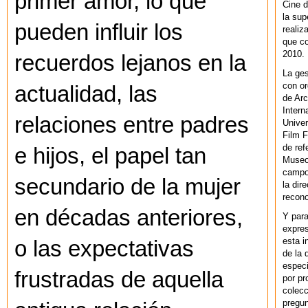
primer amor, lo que
Cine d
la sup
pueden influir los
realiz
que co
2010.
recuerdos lejanos en la
La ges
con or
actualidad, las
de Arc
Intern
relaciones entre padres
Univer
Film F
de ref
e hijos, el papel tan
Museo
campo 
secundario de la mujer
la dir
recono
en décadas anteriores,
Y par
expres
esta i
o las expectativas
de la 
especi
frustradas de aquella
por pr
colecc
pregun