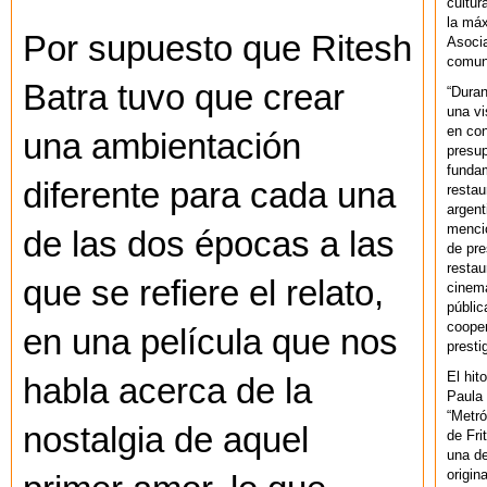
cultur
la máx
Por supuesto que Ritesh
Asoci
comuni
Batra tuvo que crear
“Duran
una vi
en con
una ambientación
presup
fundam
diferente para cada una
restau
argent
mencio
de las dos épocas a las
de pre
restau
que se refiere el relato,
cinema
públic
cooper
en una película que nos
presti
El hit
habla acerca de la
Paula 
“Metró
nostalgia de aquel
de Fri
una de
origin