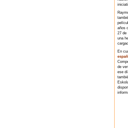
iniciat
Raymu
tambié
pelícu
años d
27 de 
una he
cargad
En cu
españ
Compos
de ver
ese dí
tambié
Eskol
dispo
inform