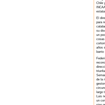
Chile 
INCAA 
estata
El dir
para r
catala
su dis
un po
cosas 
cortom
años s
barrio
Federi
recono
direcc
triunf
Semana
de la 
gestor
circun
largo 
Luis n
un cor
sino q