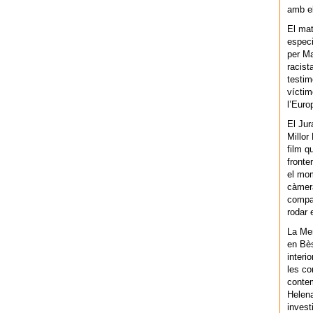
amb el
El mat
especi
per Ma
racist
testim
víctim
l’Euro
El Jur
Millor
film q
fronte
el mom
càmera
compar
rodar 
La Men
en Bès
interi
les co
contem
Helena
invest