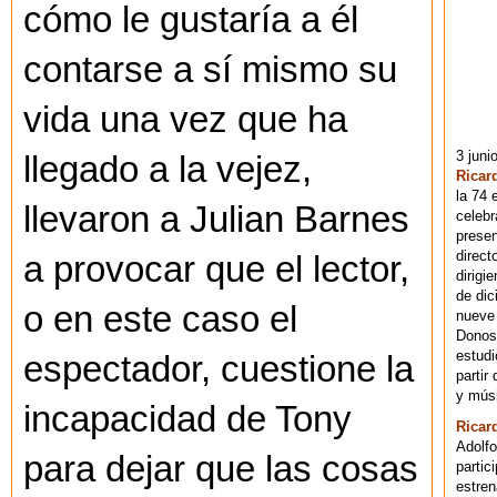
cómo le gustaría a él
contarse a sí mismo su
vida una vez que ha
3 juni
llegado a la vejez,
Ricar
la 74 
llevaron a Julian Barnes
celebr
presen
direct
a provocar que el lector,
dirigi
de dic
o en este caso el
nueve 
Donost
estudi
espectador, cuestione la
partir
y músi
incapacidad de Tony
Ricar
Adolfo
para dejar que las cosas
partic
estren