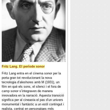
Fritz Lang. El període sonor
Fritz Lang entra en el cinema sonor per la
porta gran tot revolucionant la nova
tecnologia d’aleshores amb M (1931), un
film en què els sons, el silenci i el fora de
camp sonor s’integraven de manera
innovadora en la narració. Aquesta transició
significa per al cineasta el pas d’un univers
monumental i fantàstic a un estil contingut i
realista, centrat en personatges més