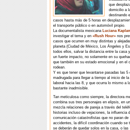
que desplaza
domicilio a 
destinando 
casos hasta más de 5 horas en desplazamien
el transporte público o en automóvil propio.
La documentalista mexicana
Luciana Kapla
investigar el tema y en
«Rush Hour»
nos pre
casos que ocurren en muy distintas y alejada
planeta (Ciudad de México, Los Ángeles y Es
todos ellos, salvar la distancia entre la casa y
un fuerte impacto, no solamente en su quehace
que también en su estado emocional y en el d
rodean.
Y es que tener que levantarse pasadas las 5 
madrugada para llegar a tiempo al inicio de la
laboral hacia las 8, y que ocurra lo mismo a l
bastante inadmisible.
Tan meticulosa como siempre, la directora m
combina sus tres personajes en elipsis, en un
mezcla relaciones de pareja a través del telé
historias incluso de vejaciones, la influencia
comunicación catastrofistas que no paran de 
accidentes, la difícil coordinación cuando se 
se deberán de quedar solos en la casa, o las 