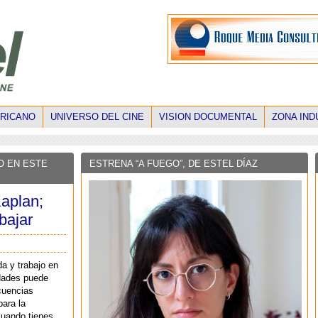
ERICANO
UNIVERSO DEL CINE
VISION DOCUMENTAL
ZONA IND
O EN ESTE
ESTRENA “A FUEGO”, DE ESTEL DÍAZ
aplan;
bajar
a y trabajo en
dades puede
cuencias
ara la
cuando tienes