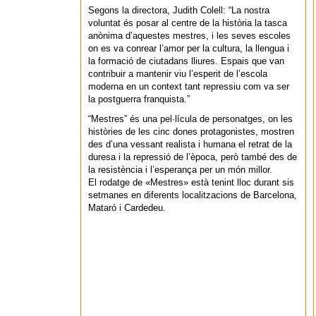
Segons la directora, Judith Colell: “La nostra
voluntat és posar al centre de la història la tasca
anònima d’aquestes mestres, i les seves escoles
on es va conrear l’amor per la cultura, la llengua i
la formació de ciutadans lliures. Espais que van
contribuir a mantenir viu l’esperit de l’escola
moderna en un context tant repressiu com va ser
la postguerra franquista.”
“Mestres” és una pel·lícula de personatges, on les
històries de les cinc dones protagonistes, mostren
des d’una vessant realista i humana el retrat de la
duresa i la repressió de l’època, però també des de
la resistència i l’esperança per un món millor.
El rodatge de «Mestres» està tenint lloc durant sis
setmanes en diferents localitzacions de Barcelona,
Mataró i Cardedeu.