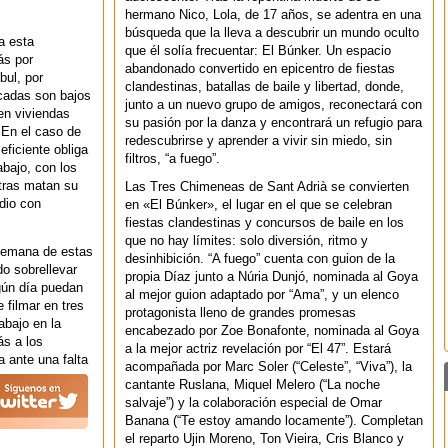
hermano Nico, Lola, de 17 años, se adentra en una
búsqueda que la lleva a descubrir un mundo oculto
a esta
que él solía frecuentar: El Búnker. Un espacio
ás por
abandonado convertido en epicentro de fiestas
ul, por
clandestinas, batallas de baile y libertad, donde,
icadas son bajos
junto a un nuevo grupo de amigos, reconectará con
en viviendas
su pasión por la danza y encontrará un refugio para
 En el caso de
redescubrirse y aprender a vivir sin miedo, sin
eficiente obliga
filtros, “a fuego”.
abajo, con los
tras matan su
Las Tres Chimeneas de Sant Adrià se convierten
dio con
en «El Búnker», el lugar en el que se celebran
fiestas clandestinas y concursos de baile en los
que no hay límites: solo diversión, ritmo y
e emana de estas
desinhibición. “A fuego” cuenta con guion de la
do sobrellevar
propia Díaz junto a Núria Dunjó, nominada al Goya
gún día puedan
al mejor guion adaptado por “Ama”, y un elenco
 filmar en tres
protagonista lleno de grandes promesas
abajo en la
encabezado por Zoe Bonafonte, nominada al Goya
s a los
a la mejor actriz revelación por “El 47”. Estará
 ante una falta
acompañada por Marc Soler (“Celeste”, “Viva”), la
cantante Ruslana, Miquel Melero (“La noche
salvaje”) y la colaboración especial de Omar
Banana (“Te estoy amando locamente”). Completan
el reparto Ujin Moreno, Ton Vieira, Cris Blanco y