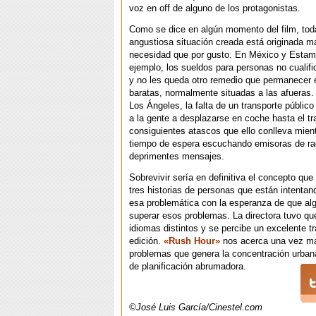
voz en off de alguno de los protagonistas.
Como se dice en algún momento del film, tod
angustiosa situación creada está originada m
necesidad que por gusto. En México y Estamb
ejemplo, los sueldos para personas no cualif
y no les queda otro remedio que permanecer 
baratas, normalmente situadas a las afueras.
Los Ángeles, la falta de un transporte público 
a la gente a desplazarse en coche hasta el tr
consiguientes atascos que ello conlleva mien
tiempo de espera escuchando emisoras de ra
deprimentes mensajes.
Sobrevivir sería en definitiva el concepto qu
tres historias de personas que están intentan
esa problemática con la esperanza de que al
superar esos problemas. La directora tuvo que
idiomas distintos y se percibe un excelente tr
edición.
«Rush Hour»
nos acerca una vez má
problemas que genera la concentración urbana
de planificación abrumadora.
©José Luis García/Cinestel.com