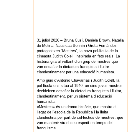
31 juliol 2026 – Bruna Cusí, Daniela Brown, Natalia
de Molina, Nausicaa Bonnín i Greta Fernández
protagonitzen “Mestres”, la nova pel·lícula de la
cineasta Judith Colell, inspirada en fets reals. La
història gira al voltant d’un grup de mestres que
van desafiar la dictadura franquista i lluitar
clandestinament per una educació humanista.
Amb guió d’Antonio Chavarrías i Judith Colell, la
pel·lícula ens situa al 1940, on cinc joves mestres
decideixen desafiar la dictadura franquista i lluitar,
clandestinament, per un sistema d’educació
humanista.
«Mestres» és un drama històric, que mostra el
llegat de l’escola de la República i la lluita
clandestina per part de col·lectius de mestres, que
van mantenir viu el seu esperit en temps del
franquisme.