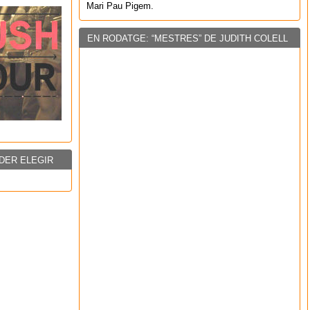
Mari Pau Pigem.
EN RODATGE: “MESTRES” DE JUDITH COLELL
DER ELEGIR