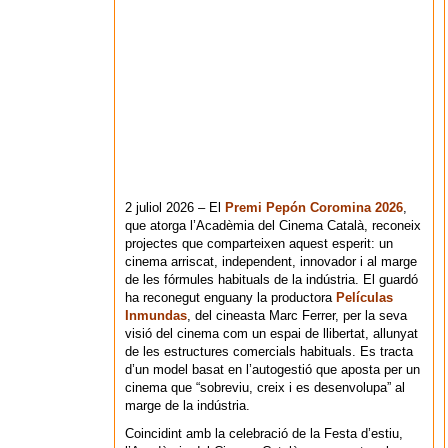
2 juliol 2026 – El
Premi Pepón Coromina 2026
,
que atorga l’Acadèmia del Cinema Català, reconeix
projectes que comparteixen aquest esperit: un
cinema arriscat, independent, innovador i al marge
de les fórmules habituals de la indústria. El guardó
ha reconegut enguany la productora
Películas
Inmundas
, del cineasta Marc Ferrer, per la seva
visió del cinema com un espai de llibertat, allunyat
de les estructures comercials habituals. Es tracta
d’un model basat en l’autogestió que aposta per un
cinema que “sobreviu, creix i es desenvolupa” al
marge de la indústria.
Coincidint amb la celebració de la Festa d’estiu,