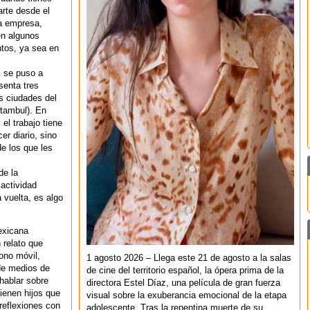
rte desde el
la empresa,
en algunos
tos, ya sea en
n
se puso a
senta tres
s ciudades del
tambul). En
 el trabajo tiene
r diario, sino
e los que les
de la
 actividad
a vuelta, es algo
exicana
 relato que
fono móvil,
1 agosto 2026 – Llega este 21 de agosto a la salas
 de medios de
de cine del territorio español, la ópera prima de la
hablar sobre
directora Estel Díaz, una película de gran fuerza
tienen hijos que
visual sobre la exuberancia emocional de la etapa
reflexiones con
adolescente. Tras la repentina muerte de su