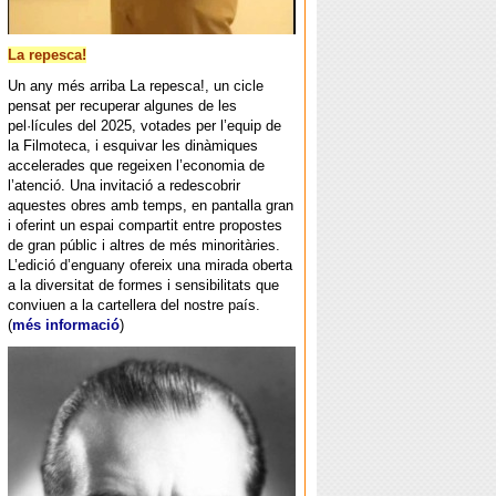
La repesca!
Un any més arriba La repesca!, un cicle
pensat per recuperar algunes de les
pel·lícules del 2025, votades per l’equip de
la Filmoteca, i esquivar les dinàmiques
accelerades que regeixen l’economia de
l’atenció. Una invitació a redescobrir
aquestes obres amb temps, en pantalla gran
i oferint un espai compartit entre propostes
de gran públic i altres de més minoritàries.
L’edició d’enguany ofereix una mirada oberta
a la diversitat de formes i sensibilitats que
conviuen a la cartellera del nostre país.
(
més informació
)