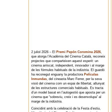
2 juliol 2026 – El
Premi Pepón Coromina 2026
,
que atorga l’Acadèmia del Cinema Català, reconeix
projectes que comparteixen aquest esperit: un
cinema arriscat, independent, innovador i al marge
de les fórmules habituals de la indústria. El guardó
ha reconegut enguany la productora
Películas
Inmundas
, del cineasta Marc Ferrer, per la seva
visió del cinema com un espai de llibertat, allunyat
de les estructures comercials habituals. Es tracta
d’un model basat en l’autogestió que aposta per un
cinema que “sobreviu, creix i es desenvolupa” al
marge de la indústria.
Coincidint amb la celebració de la Festa d’estiu,