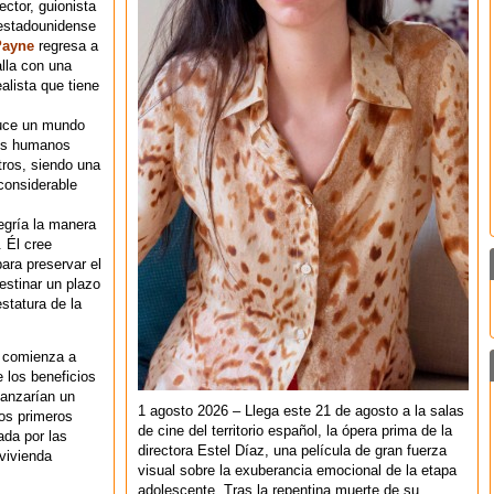
rector, guionista
 estadounidense
Payne
regresa a
alla con una
ealista que tiene
uce un mundo
 los humanos
ros, siendo una
considerable
egría la manera
 Él cree
ara preservar el
estinar un plazo
statura de la
e comienza a
 los beneficios
canzarían un
1 agosto 2026 – Llega este 21 de agosto a la salas
los primeros
de cine del territorio español, la ópera prima de la
ada por las
directora Estel Díaz, una película de gran fuerza
vivienda
visual sobre la exuberancia emocional de la etapa
adolescente. Tras la repentina muerte de su