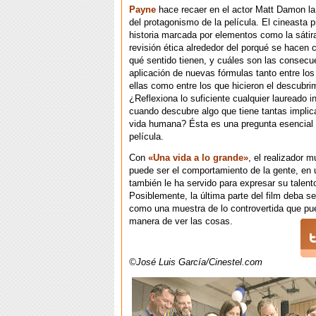
Payne
hace recaer en el actor Matt Damon l
del protagonismo de la película. El cineasta 
historia marcada por elementos como la sátir
revisión ética alrededor del porqué se hacen 
qué sentido tienen, y cuáles son las consecu
aplicación de nuevas fórmulas tanto entre los
ellas como entre los que hicieron el descubri
¿Reflexiona lo suficiente cualquier laureado i
cuando descubre algo que tiene tantas implic
vida humana? Ésta es una pregunta esencial 
película.
Con
«Una vida a lo grande»
, el realizador 
puede ser el comportamiento de la gente, en 
también le ha servido para expresar su talent
Posiblemente, la última parte del film deba s
como una muestra de lo controvertida que pu
manera de ver las cosas.
©José Luis García/Cinestel.com