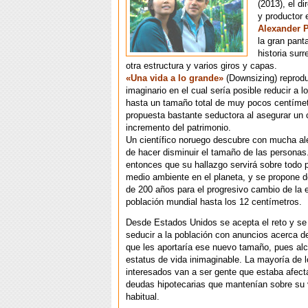
(2013), el di
y productor
Alexander 
la gran pant
historia surr
otra estructura y varios giros y capas.
«Una vida a lo grande»
(Downsizing) reprod
imaginario en el cual sería posible reducir a
hasta un tamaño total de muy pocos centímet
propuesta bastante seductora al asegurar un 
incremento del patrimonio.
Un científico noruego descubre con mucha al
de hacer disminuir el tamaño de las personas.
entonces que su hallazgo servirá sobre todo p
medio ambiente en el planeta, y se propone d
de 200 años para el progresivo cambio de la e
población mundial hasta los 12 centímetros.
Desde Estados Unidos se acepta el reto y s
seducir a la población con anuncios acerca de
que les aportaría ese nuevo tamaño, pues al
estatus de vida inimaginable. La mayoría de 
interesados van a ser gente que estaba afect
deudas hipotecarias que mantenían sobre su 
habitual.