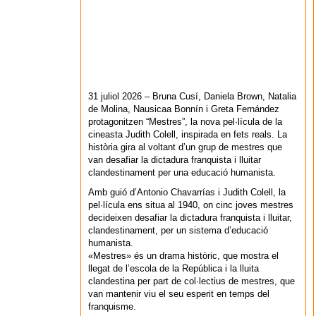
31 juliol 2026 – Bruna Cusí, Daniela Brown, Natalia
de Molina, Nausicaa Bonnín i Greta Fernández
protagonitzen “Mestres”, la nova pel·lícula de la
cineasta Judith Colell, inspirada en fets reals. La
història gira al voltant d’un grup de mestres que
van desafiar la dictadura franquista i lluitar
clandestinament per una educació humanista.
Amb guió d’Antonio Chavarrías i Judith Colell, la
pel·lícula ens situa al 1940, on cinc joves mestres
decideixen desafiar la dictadura franquista i lluitar,
clandestinament, per un sistema d’educació
humanista.
«Mestres» és un drama històric, que mostra el
llegat de l’escola de la República i la lluita
clandestina per part de col·lectius de mestres, que
van mantenir viu el seu esperit en temps del
franquisme.