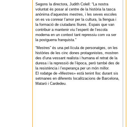
Segons la directora, Judith Colell: “La nostra
voluntat és posar al centre de la història la tasca
anònima d’aquestes mestres, i les seves escoles
on es va conrear l’amor per la cultura, la llengua i
la formació de ciutadans lliures. Espais que van
contribuir a mantenir viu l’esperit de l’escola
moderna en un context tant repressiu com va ser
la postguerra franquista.”
“Mestres” és una pel·lícula de personatges, on les
històries de les cinc dones protagonistes, mostren
des d’una vessant realista i humana el retrat de la
duresa i la repressió de l’època, però també des de
la resistència i l’esperança per un món millor.
El rodatge de «Mestres» està tenint lloc durant sis
setmanes en diferents localitzacions de Barcelona,
Mataró i Cardedeu.