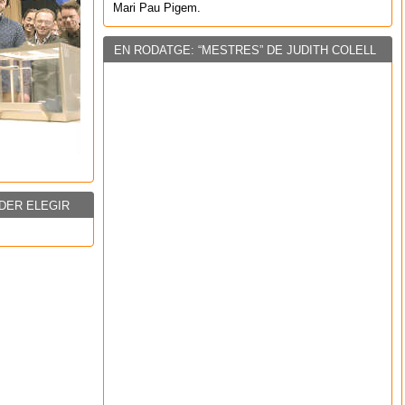
Mari Pau Pigem.
EN RODATGE: “MESTRES” DE JUDITH COLELL
DER ELEGIR