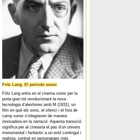
Fritz Lang. El període sonor
Fritz Lang entra en el cinema sonor per la
porta gran tot revolucionant la nova
tecnologia d’aleshores amb M (1931), un
film en què els sons, el silenci i el fora de
camp sonor s’integraven de manera
innovadora en la narració. Aquesta transició
significa per al cineasta el pas d’un univers
monumental i fantàstic a un estil contingut i
realista, centrat en personatges més