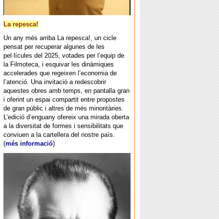
La repesca!
Un any més arriba La repesca!, un cicle
pensat per recuperar algunes de les
pel·lícules del 2025, votades per l’equip de
la Filmoteca, i esquivar les dinàmiques
accelerades que regeixen l’economia de
l’atenció. Una invitació a redescobrir
aquestes obres amb temps, en pantalla gran
i oferint un espai compartit entre propostes
de gran públic i altres de més minoritàries.
L’edició d’enguany ofereix una mirada oberta
a la diversitat de formes i sensibilitats que
conviuen a la cartellera del nostre país.
(
més informació
)