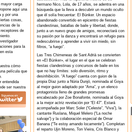
a mayor carga
hermano Nico, Lola, de 17 años, se adentra en una
propone aquí una
búsqueda que la lleva a descubrir un mundo oculto
a y por una
que él solía frecuentar: El Búnker. Un espacio
ciertas cosas,
abandonado convertido en epicentro de fiestas
encias de la
clandestinas, batallas de baile y libertad, donde,
 receptores de
junto a un nuevo grupo de amigos, reconectará con
miento.
su pasión por la danza y encontrará un refugio para
nvestigador
redescubrirse y aprender a vivir sin miedo, sin
aciones para la
filtros, “a fuego”.
en esta
Las Tres Chimeneas de Sant Adrià se convierten
en «El Búnker», el lugar en el que se celebran
fiestas clandestinas y concursos de baile en los
muestra cómo
que no hay límites: solo diversión, ritmo y
una película que
desinhibición. “A fuego” cuenta con guion de la
o.
propia Díaz junto a Núria Dunjó, nominada al Goya
er entendida
al mejor guion adaptado por “Ama”, y un elenco
ede ser nuestra
protagonista lleno de grandes promesas
encabezado por Zoe Bonafonte, nominada al Goya
a la mejor actriz revelación por “El 47”. Estará
acompañada por Marc Soler (“Celeste”, “Viva”), la
cantante Ruslana, Miquel Melero (“La noche
salvaje”) y la colaboración especial de Omar
Banana (“Te estoy amando locamente”). Completan
el reparto Ujin Moreno, Ton Vieira, Cris Blanco y