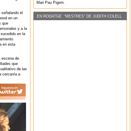
Mari Pau Pigem.
 señalando el
EN RODATGE: “MESTRES” DE JUDITH COLELL
wood en un
as que
ersonales y a la
 sucedido en la
lamiento
a en esta
a escena de
cultades que
alitativo de las
a cercanía a