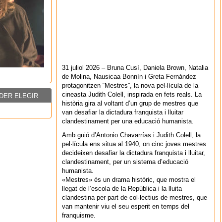
31 juliol 2026 – Bruna Cusí, Daniela Brown, Natalia
de Molina, Nausicaa Bonnín i Greta Fernández
protagonitzen “Mestres”, la nova pel·lícula de la
cineasta Judith Colell, inspirada en fets reals. La
DER ELEGIR
història gira al voltant d’un grup de mestres que
van desafiar la dictadura franquista i lluitar
clandestinament per una educació humanista.
Amb guió d’Antonio Chavarrías i Judith Colell, la
pel·lícula ens situa al 1940, on cinc joves mestres
decideixen desafiar la dictadura franquista i lluitar,
clandestinament, per un sistema d’educació
humanista.
«Mestres» és un drama històric, que mostra el
llegat de l’escola de la República i la lluita
clandestina per part de col·lectius de mestres, que
van mantenir viu el seu esperit en temps del
franquisme.