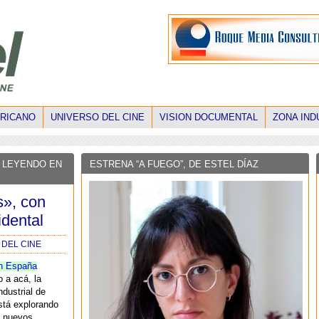
ERICANO
UNIVERSO DEL CINE
VISION DOCUMENTAL
ZONA IND
 LEYENDO EN
ESTRENA “A FUEGO”, DE ESTEL DÍAZ
s», con
idental
 DEL CINE
n España
 a acá, la
ndustrial de
stá explorando
n nuevos