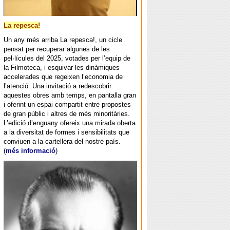
La repesca!
Un any més arriba La repesca!, un cicle
pensat per recuperar algunes de les
pel·lícules del 2025, votades per l’equip de
la Filmoteca, i esquivar les dinàmiques
accelerades que regeixen l’economia de
l’atenció. Una invitació a redescobrir
aquestes obres amb temps, en pantalla gran
i oferint un espai compartit entre propostes
de gran públic i altres de més minoritàries.
L’edició d’enguany ofereix una mirada oberta
a la diversitat de formes i sensibilitats que
conviuen a la cartellera del nostre país.
(
més informació
)