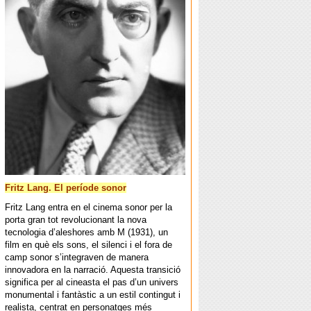
Fritz Lang. El període sonor
Fritz Lang entra en el cinema sonor per la
porta gran tot revolucionant la nova
tecnologia d’aleshores amb M (1931), un
film en què els sons, el silenci i el fora de
camp sonor s’integraven de manera
innovadora en la narració. Aquesta transició
significa per al cineasta el pas d’un univers
monumental i fantàstic a un estil contingut i
realista, centrat en personatges més