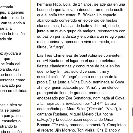
hermano Nico, Lola, de 17 años, se adentra en una
 formada
búsqueda que la lleva a descubrir un mundo oculto
jes, a quienes
que él solía frecuentar: El Búnker. Un espacio
loto fallecido.
abandonado convertido en epicentro de fiestas
 van tejiendo a
clandestinas, batallas de baile y libertad, donde,
se a la
junto a un nuevo grupo de amigos, reconectará con
enúa la tensión
su pasión por la danza y encontrará un refugio para
ado sin
redescubrirse y aprender a vivir sin miedo, sin
filtros, “a fuego”.
ez ayudará a
Las Tres Chimeneas de Sant Adrià se convierten
ir que
en «El Búnker», el lugar en el que se celebran
película del
fiestas clandestinas y concursos de baile en los
Holanda. Así
que no hay límites: solo diversión, ritmo y
e tiene a la
desinhibición. “A fuego” cuenta con guion de la
s personas como
propia Díaz junto a Núria Dunjó, nominada al Goya
trabajado por
al mejor guion adaptado por “Ama”, y un elenco
ena credibilidad
protagonista lleno de grandes promesas
encabezado por Zoe Bonafonte, nominada al Goya
a la mejor actriz revelación por “El 47”. Estará
nesis bien se
acompañada por Marc Soler (“Celeste”, “Viva”), la
ona se pueda
cantante Ruslana, Miquel Melero (“La noche
u pareja ideal,
salvaje”) y la colaboración especial de Omar
 casuales o
Banana (“Te estoy amando locamente”). Completan
strando lo
el reparto Ujin Moreno, Ton Vieira, Cris Blanco y
ado en algún