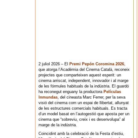
2 juliol 2026 – El
Premi Pepón Coromina 2026
,
que atorga l’Acadèmia del Cinema Català, reconeix
projectes que comparteixen aquest esperit: un
cinema arriscat, independent, innovador i al marge
de les fórmules habituals de la indústria. El guardó
ha reconegut enguany la productora
Películas
Inmundas
, del cineasta Marc Ferrer, per la seva
visió del cinema com un espai de llibertat, allunyat
de les estructures comercials habituals. Es tracta
d’un model basat en l’autogestió que aposta per un
cinema que “sobreviu, creix i es desenvolupa” al
marge de la indústria.
Coincidint amb la celebració de la Festa d’estiu,