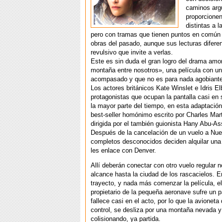
caminos arg
proporcione
distintas a 
pero con tramas que tienen puntos en común 
obras del pasado, aunque sus lecturas difere
revulsivo que invite a verlas.
Este es sin duda el gran logro del drama amo
montaña entre nosotros», una película con un 
acompasado y que no es para nada agobiante
Los actores británicos Kate Winslet e Idris El
protagonistas que ocupan la pantalla casi en s
la mayor parte del tiempo, en esta adaptación 
best-seller homónimo escrito por Charles Mart
dirigida por el también guionista Hany Abu-As
Después de la cancelación de un vuelo a Nue
completos desconocidos deciden alquilar una
les enlace con Denver.
Allí deberán conectar con otro vuelo regular 
alcance hasta la ciudad de los rascacielos. E
trayecto, y nada más comenzar la película, el 
propietario de la pequeña aeronave sufre un p
fallece casi en el acto, por lo que la avioneta
control, se desliza por una montaña nevada y
colisionando, ya partida.