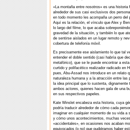
«La montaña entre nosotros» es una historia
alrededor de sus casi exclusivos dos persona
en todo momento les acompaña un perro del pi
Aquí es la relación, el vínculo que Alex y Ben
lo largo del filme, lo que acaba sobreponiéndo
gravedad de la situación, y también lo que at
de sentirse aislados en un lugar remoto y nev
cobertura de telefonía móvil.
Es precisamente ese aislamiento lo que tal v
entender el doble sentido (casi habría que dec
metafórico), que se le puede encontrar a esta 
curtido y polifacético realizador radicado en 
pues, Abu-Assad nos introduce en un relato qu
naturaleza humana y a la atracción entre la
la idea principal que lo sustenta, dignamente 
ambos actores, quienes hacen gala de una bu
en sus respectivos papeles.
Kate Winslet encabeza esta historia, cuya gé
podría traducir alrededor de cómo cada pers
imaginar en cualquier momento de su vida a s
y cómo unos acontecimientos, muchas veces
«accidentales», en ocasiones nos acaban mo
equivocados (o no) que pudiéramos haber est