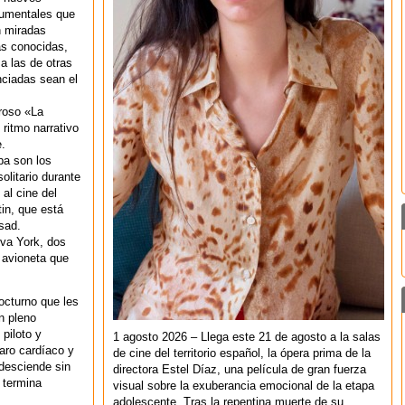
umentales que
n miradas
las conocidas,
a las de otras
nciadas sean el
roso «La
ritmo narrativo
.
ba son los
olitario durante
al cine del
in, que está
sad.
va York, dos
 avioneta que
nocturno que les
n pleno
piloto y
1 agosto 2026 – Llega este 21 de agosto a la salas
aro cardíaco y
de cine del territorio español, la ópera prima de la
 desciende sin
directora Estel Díaz, una película de gran fuerza
 termina
visual sobre la exuberancia emocional de la etapa
adolescente. Tras la repentina muerte de su