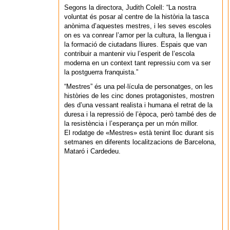
Segons la directora, Judith Colell: “La nostra
voluntat és posar al centre de la història la tasca
anònima d’aquestes mestres, i les seves escoles
on es va conrear l’amor per la cultura, la llengua i
la formació de ciutadans lliures. Espais que van
contribuir a mantenir viu l’esperit de l’escola
moderna en un context tant repressiu com va ser
la postguerra franquista.”
“Mestres” és una pel·lícula de personatges, on les
històries de les cinc dones protagonistes, mostren
des d’una vessant realista i humana el retrat de la
duresa i la repressió de l’època, però també des de
la resistència i l’esperança per un món millor.
El rodatge de «Mestres» està tenint lloc durant sis
setmanes en diferents localitzacions de Barcelona,
Mataró i Cardedeu.