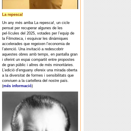
La repesca!
Un any més arriba La repesca!, un cicle
pensat per recuperar algunes de les
pel·lícules del 2025, votades per l’equip de
la Filmoteca, i esquivar les dinàmiques
accelerades que regeixen l’economia de
l’atenció. Una invitació a redescobrir
aquestes obres amb temps, en pantalla gran
i oferint un espai compartit entre propostes
de gran públic i altres de més minoritàries.
L’edició d’enguany ofereix una mirada oberta
a la diversitat de formes i sensibilitats que
conviuen a la cartellera del nostre país.
(
més informació
)