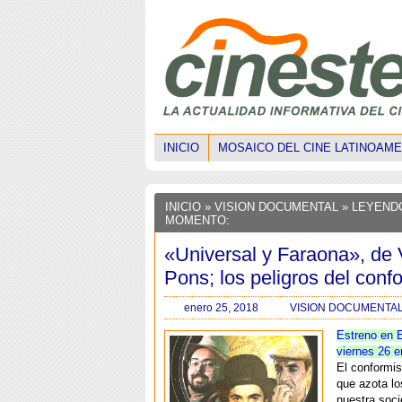
INICIO
MOSAICO DEL CINE LATINOAM
INICIO
»
VISION DOCUMENTAL
» LEYEND
MOMENTO:
«Universal y Faraona», de 
Pons; los peligros del con
enero 25, 2018
VISION DOCUMENTA
Estreno en 
viernes 26 
El conformi
que azota lo
nuestra soci