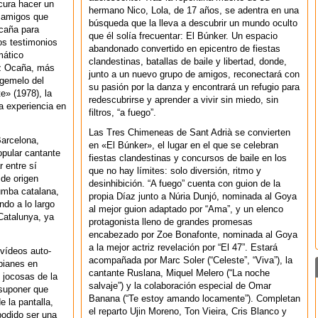
cura hacer un
hermano Nico, Lola, de 17 años, se adentra en una
s amigos que
búsqueda que la lleva a descubrir un mundo oculto
Ocaña para
que él solía frecuentar: El Búnker. Un espacio
los testimonios
abandonado convertido en epicentro de fiestas
mático
clandestinas, batallas de baile y libertad, donde,
ez Ocaña, más
junto a un nuevo grupo de amigos, reconectará con
 gemelo del
su pasión por la danza y encontrará un refugio para
e» (1978), la
redescubrirse y aprender a vivir sin miedo, sin
ga experiencia en
filtros, “a fuego”.
Las Tres Chimeneas de Sant Adrià se convierten
Barcelona,
en «El Búnker», el lugar en el que se celebran
popular cantante
fiestas clandestinas y concursos de baile en los
 entre sí
que no hay límites: solo diversión, ritmo y
 de origen
desinhibición. “A fuego” cuenta con guion de la
rumba catalana,
propia Díaz junto a Núria Dunjó, nominada al Goya
ndo a lo largo
al mejor guion adaptado por “Ama”, y un elenco
Catalunya, ya
protagonista lleno de grandes promesas
encabezado por Zoe Bonafonte, nominada al Goya
a la mejor actriz revelación por “El 47”. Estará
vídeos auto-
acompañada por Marc Soler (“Celeste”, “Viva”), la
ubianes en
cantante Ruslana, Miquel Melero (“La noche
 jocosas de la
salvaje”) y la colaboración especial de Omar
 suponer que
Banana (“Te estoy amando locamente”). Completan
 la pantalla,
el reparto Ujin Moreno, Ton Vieira, Cris Blanco y
podido ser una