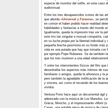
especie de inventor del selfie, en este caso d
audiovisual.
Entre los tres desaparecidos iconos de las a
que aborda
«Universal y Faraona»
, se perc
en común el haber podido hacer realidad det
habilidades y fantasías a través del mundo art
Igualmente, queda la impresión tras ver la pe
este trío tan singular e inusual compartía, ca
en su lucha propia por la libertad individual y 
pequeña brecha pesimista en su fondo más p
vida es una putada que hay que tomarla con f
por ejemplo Pepe Rubianes. Se da también la
que los tres murieron a una edad relativament
Y entre los intervinientes físicos del film que 
desentrañar los aspectos más íntimos de su
familiares o amigos, queda la añoranza y la 
pero también la agradable mitificación de la 
y sincera, así como el recuerdo de los bue
vividos.
Ventura Pons hace aquí un documental ágil 
aderezado con la música de Los Manolos, Lo
Gràcia, Moncho, y el impresionante «Morir (o
Cases, una notable pieza de música de cám