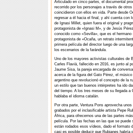
Articulado en cinco partes, el documental pro
recorrido por los personajes a través de otro
coincidieron con ellos en vida. Parte desde 
regresar a él hacia el final, y ahí cuenta con 
de Ignasi Millet, quien fuera el original y prag
protagonista de «Ignasi M», y de Jesús Pér
conocido como «Sevilla», que es el hermano
protagonista de «Ocaña, un retrato intermitent
primera película del director luego de una lar
los escenarios de la farándula.
Uno de los mayores activistas culturales de 
Carles Flavià, fallecido en 2016, es junto al 
Jaume Sisa, la pareja encargada de conversar
acerca de la figura del Gato Pérez, el músico
argentino que revolucionó el concepto de la 
un estilo que tan buenos intérpretes ha ido da
del tiempo. A los tres meses de su llegada a 
hablaba el idioma catalán.
Por otra parte, Ventura Pons aprovecha unos 
grabados por el inclasificable artista Pepe R
África, para ofrecernos una de las partes más
película. Por las fechas en las que se puede
están rodados esos vídeos, dado el formato de
casi es posible deducir que Rubianes habría 