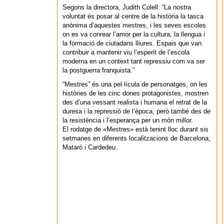
Segons la directora, Judith Colell: “La nostra
voluntat és posar al centre de la història la tasca
anònima d’aquestes mestres, i les seves escoles
on es va conrear l’amor per la cultura, la llengua i
la formació de ciutadans lliures. Espais que van
contribuir a mantenir viu l’esperit de l’escola
moderna en un context tant repressiu com va ser
la postguerra franquista.”
“Mestres” és una pel·lícula de personatges, on les
històries de les cinc dones protagonistes, mostren
des d’una vessant realista i humana el retrat de la
duresa i la repressió de l’època, però també des de
la resistència i l’esperança per un món millor.
El rodatge de «Mestres» està tenint lloc durant sis
setmanes en diferents localitzacions de Barcelona,
Mataró i Cardedeu.