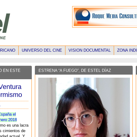
ERICANO
UNIVERSO DEL CINE
VISION DOCUMENTAL
ZONA IND
O EN ESTE
ESTRENA “A FUEGO”, DE ESTEL DÍAZ
Ventura
formismo
L
España el
enero 2018
smo es una lacra
s cimientos de
edad actual. Y