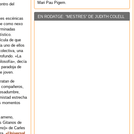
Mari Pau Pigem.
entro del
EN RODATGE: “MESTRES” DE JUDITH COLELL
rtes escénicas
ibe como nexo
erminadas
ístico.
lícula de que
da uno de ellos
colectiva, una
rofundo. «La
ilosofía», decía
 paradoja de
e joven.
tratan de
s compañeros,
pesadumbre,
amistad estrecha
nos momentos
y ameno,
s Gitanos de
 no)» de Carles
ara.
«Universal