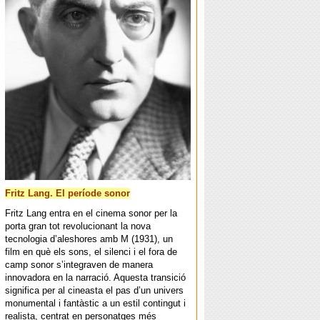
Fritz Lang. El període sonor
Fritz Lang entra en el cinema sonor per la
porta gran tot revolucionant la nova
tecnologia d’aleshores amb M (1931), un
film en què els sons, el silenci i el fora de
camp sonor s’integraven de manera
innovadora en la narració. Aquesta transició
significa per al cineasta el pas d’un univers
monumental i fantàstic a un estil contingut i
realista, centrat en personatges més