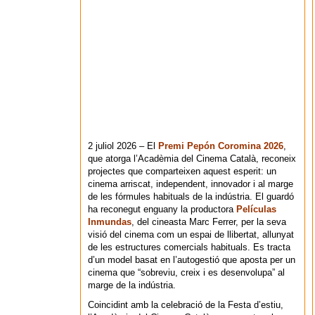
2 juliol 2026 – El
Premi Pepón Coromina 2026
,
que atorga l’Acadèmia del Cinema Català, reconeix
projectes que comparteixen aquest esperit: un
cinema arriscat, independent, innovador i al marge
de les fórmules habituals de la indústria. El guardó
ha reconegut enguany la productora
Películas
Inmundas
, del cineasta Marc Ferrer, per la seva
visió del cinema com un espai de llibertat, allunyat
de les estructures comercials habituals. Es tracta
d’un model basat en l’autogestió que aposta per un
cinema que “sobreviu, creix i es desenvolupa” al
marge de la indústria.
Coincidint amb la celebració de la Festa d’estiu,