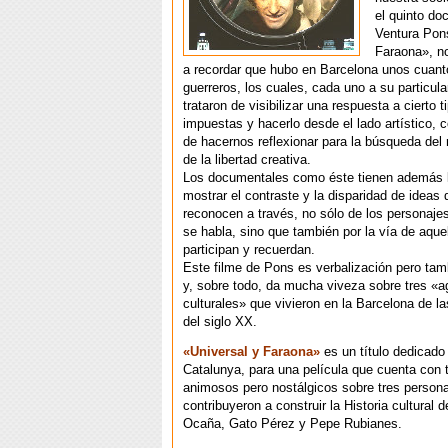
el quinto do
Ventura Pons
Faraona», no
a recordar que hubo en Barcelona unos cuanto
guerreros, los cuales, cada uno a su particul
trataron de visibilizar una respuesta a cierto t
impuestas y hacerlo desde el lado artístico, c
de hacernos reflexionar para la búsqueda del
de la libertad creativa.
Los documentales como éste tienen además l
mostrar el contraste y la disparidad de ideas
reconocen a través, no sólo de los personaje
se habla, sino que también por la vía de aque
participan y recuerdan.
Este filme de Pons es verbalización pero ta
y, sobre todo, da mucha viveza sobre tres «a
culturales» que vivieron en la Barcelona de l
del siglo XX.
«Universal y Faraona»
es un título dedicado 
Catalunya, para una película que cuenta con 
animosos pero nostálgicos sobre tres person
contribuyeron a construir la Historia cultural d
Ocaña, Gato Pérez y Pepe Rubianes.