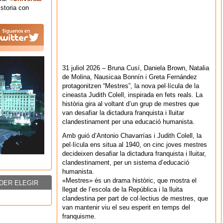
storia con
31 juliol 2026 – Bruna Cusí, Daniela Brown, Natalia
de Molina, Nausicaa Bonnín i Greta Fernández
protagonitzen “Mestres”, la nova pel·lícula de la
cineasta Judith Colell, inspirada en fets reals. La
història gira al voltant d’un grup de mestres que
van desafiar la dictadura franquista i lluitar
clandestinament per una educació humanista.
Amb guió d’Antonio Chavarrías i Judith Colell, la
pel·lícula ens situa al 1940, on cinc joves mestres
decideixen desafiar la dictadura franquista i lluitar,
clandestinament, per un sistema d’educació
humanista.
«Mestres» és un drama històric, que mostra el
DER ELEGIR
llegat de l’escola de la República i la lluita
clandestina per part de col·lectius de mestres, que
van mantenir viu el seu esperit en temps del
franquisme.