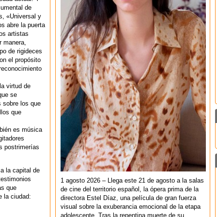
cumental de
, «Universal y
s abre la puerta
s artistas
ar manera,
ipo de rigideces
on el propósito
 reconocimiento
a virtud de
 que se
s sobre los que
llos que
mbién es música
gitadores
as postrimerías
a la capital de
testimonios
1 agosto 2026 – Llega este 21 de agosto a la salas
as que
de cine del territorio español, la ópera prima de la
e la ciudad:
directora Estel Díaz, una película de gran fuerza
visual sobre la exuberancia emocional de la etapa
adolescente. Tras la repentina muerte de su