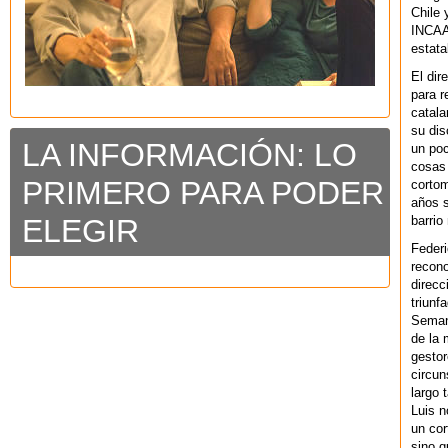
Chile 
INCAA 
estata
El dir
para r
catala
su dis
LA INFORMACIÓN: LO
un po
cosas 
PRIMERO PARA PODER
cortom
años s
barrio
ELEGIR
Federi
recono
direcc
triunf
Semana
de la 
gestor
circun
largo 
Luis n
un cor
sino q