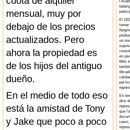
cuota de alquiler
l’Acad
balanç
mensual, muy por
partic
El 202
debajo de los precios
tornar
llargm
produc
actualizados. Pero
un nou
supos
ahora la propiedad es
consol
en par
Més en
de los hijos del antiguo
també 
dècada
dueño.
catala
pel·lí
repres
En el medio de todo eso
En ter
dins d
está la amistad de Tony
repres
que l’
docum
y Jake que poco a poco
canvi,
repres