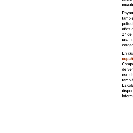
iniciat
Raymu
tambié
pelícu
años d
27 de 
una he
cargad
En cu
españ
Compos
de ver
ese dí
tambié
Eskol
dispo
inform