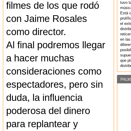
tuvo l
filmes de los que rodó
música
Está 
con Jaime Rosales
prolíf
el ext
distri
como director.
retice
en las
Al final podremos llegar
difere
posibi
supues
a hacer muchas
que pl
distri
consideraciones como
PALM
espectadores, pero sin
duda, la influencia
poderosa del dinero
para replantear y