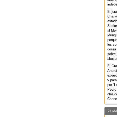
indepe
El jur
Chan-w
estad
Stella
al Mej
Mungiu
porque
los se
cosas,
sobre 
abusos
El Gra
Andrei
ex-aeq
y para
por “L
Pedro 
clásic
Canne
27 M