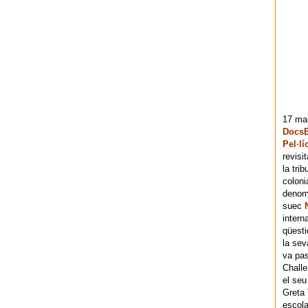
17 mai
DocsB
Pel·lí
revisi
la tri
coloni
denomi
suec
intern
qüesti
la sev
va pas
Chall
el seu
Greta 
escola