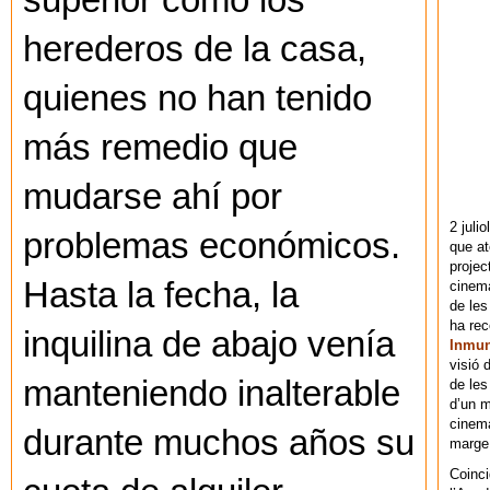
superior como los
herederos de la casa,
quienes no han tenido
más remedio que
mudarse ahí por
2 juli
problemas económicos.
que at
projec
Hasta la fecha, la
cinema
de les
ha re
inquilina de abajo venía
Inmu
visió 
manteniendo inalterable
de les
d’un m
cinema
durante muchos años su
marge 
Coinci