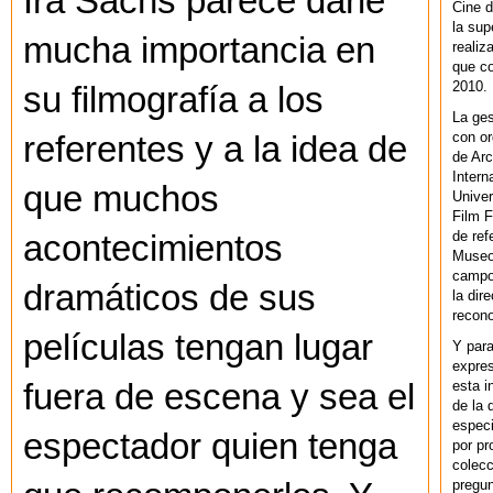
Ira Sachs parece darle
Cine d
la sup
mucha importancia en
realiz
que co
2010.
su filmografía a los
La ges
con or
referentes y a la idea de
de Arc
Intern
que muchos
Univer
Film F
de ref
acontecimientos
Museo
campo 
dramáticos de sus
la dir
recono
películas tengan lugar
Y par
expres
esta i
fuera de escena y sea el
de la 
especi
espectador quien tenga
por pr
colecc
pregun