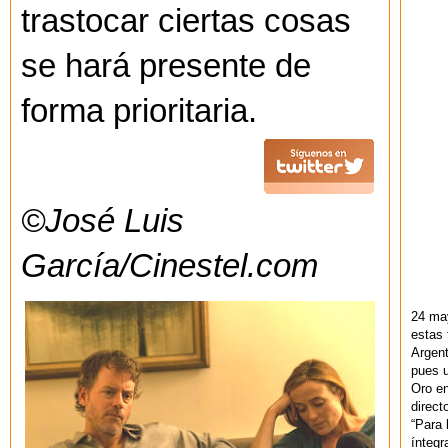
trastocar ciertas cosas
se hará presente de
forma prioritaria.
©José Luis
García/Cinestel.com
24 ma
estas 
Argent
pues u
Oro en
direct
“Para 
ínteg