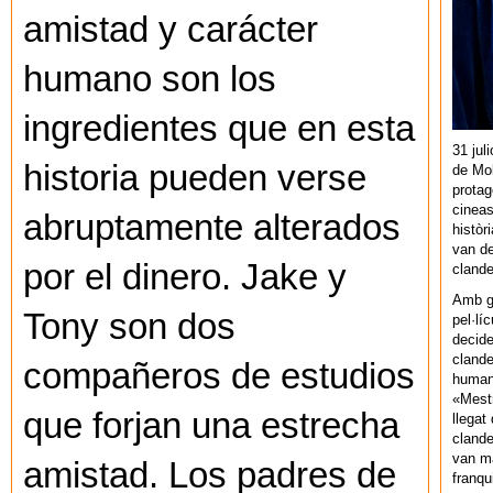
amistad y carácter
humano son los
ingredientes que en esta
31 jul
historia pueden verse
de Mol
protag
cineas
abruptamente alterados
històr
van de
por el dinero. Jake y
cland
Amb gu
Tony son dos
pel·lí
decide
clande
compañeros de estudios
human
«Mestr
que forjan una estrecha
llegat 
clande
van ma
amistad. Los padres de
franq