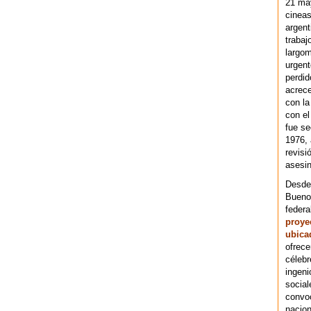
21 ma
cineas
argent
trabaj
largom
urgent
perdid
acrece
con la
con el
fue se
1976,
revisi
asesin
Desde 
Bueno
federa
proye
ubica
ofrece
célebr
ingeni
social
convoc
nacion