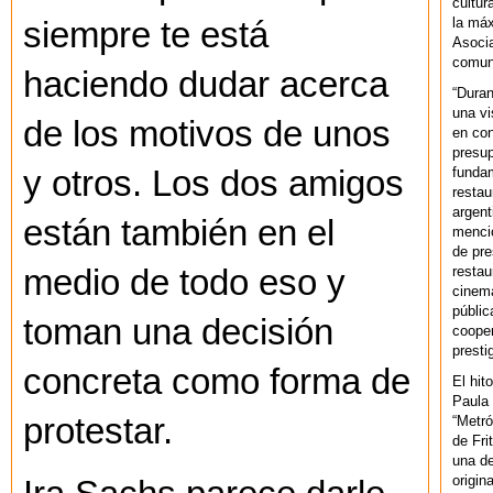
cultur
la máx
siempre te está
Asoci
comuni
haciendo dudar acerca
“Duran
una vi
de los motivos de unos
en con
presup
fundam
y otros. Los dos amigos
restau
argent
están también en el
mencio
de pre
restau
medio de todo eso y
cinema
públic
toman una decisión
cooper
presti
concreta como forma de
El hit
Paula 
protestar.
“Metró
de Fri
una de
origin