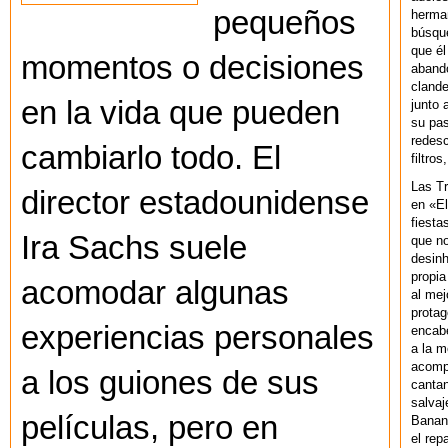
pequeños
herman
búsque
que él
momentos o decisiones
abando
clande
en la vida que pueden
junto 
su pas
redesc
cambiarlo todo. El
filtros
Las T
director estadounidense
en «El
fiesta
Ira Sachs suele
que no
desinh
propia
acomodar algunas
al mej
protag
experiencias personales
encab
a la m
acompa
a los guiones de sus
cantan
salvaj
películas, pero en
Banan
el rep