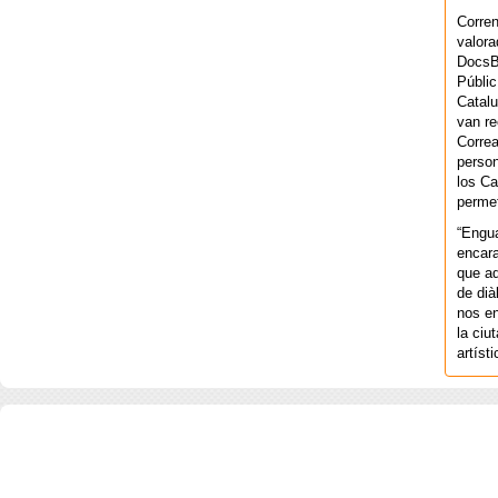
Corren
valora
DocsBa
Públic
Catalu
van re
Correa
person
los Ca
permet
“Engu
encara
que aq
de dià
nos en
la ciu
artíst
COPYRIGHT 2026 ©AGENCIA 
BARCELONA. CATALUNYA. - A