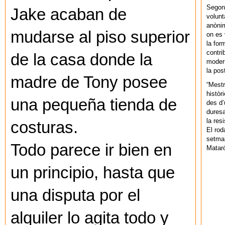
Segons
Jake acaban de
volunt
anònim
mudarse al piso superior
on es 
la for
contri
de la casa donde la
modern
la pos
madre de Tony posee
“Mestr
històr
una pequeña tienda de
des d’
duresa
la res
costuras.
El rod
setman
Todo parece ir bien en
Mataró
un principio, hasta que
una disputa por el
alquiler lo agita todo y