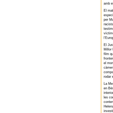
amb el
El mat
especi
per Ma
racist
testim
víctim
l’Euro
El Jur
Millor
film q
fronte
el mom
càmera
compar
rodar 
La Men
en Bès
interi
les co
contem
Helena
invest