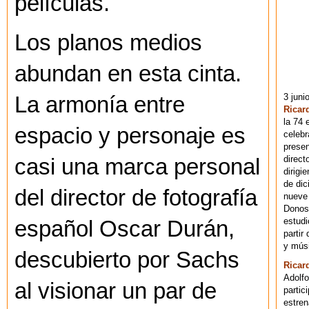
películas.
Los planos medios
abundan en esta cinta.
3 juni
La armonía entre
Ricar
la 74 
espacio y personaje es
celebr
presen
direct
casi una marca personal
dirigi
de dic
del director de fotografía
nueve 
Donost
estudi
español Oscar Durán,
partir
y músi
descubierto por Sachs
Ricar
Adolfo
al visionar un par de
partic
estren