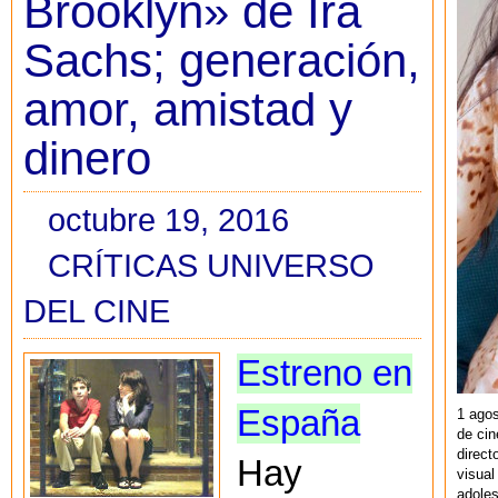
Brooklyn» de Ira
Sachs; generación,
amor, amistad y
dinero
octubre 19, 2016
CRÍTICAS UNIVERSO
DEL CINE
Estreno en
España
1 agos
de cin
direct
Hay
visual
adoles