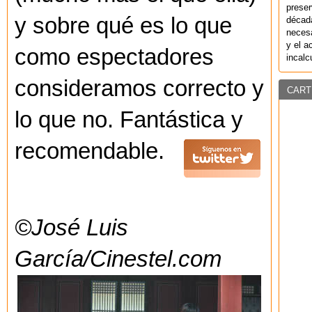
preser
y sobre qué es lo que
década
necesa
y el a
como espectadores
incalc
consideramos correcto y
CART
lo que no. Fantástica y
recomendable.
©José Luis
García/Cinestel.com