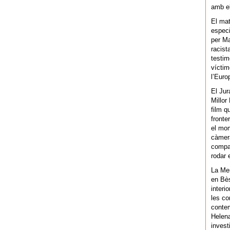
amb el
El mat
especi
per Ma
racist
testim
víctim
l’Euro
El Jur
Millor
film q
fronte
el mom
càmera
compar
rodar 
La Men
en Bès
interi
les co
contem
Helena
invest