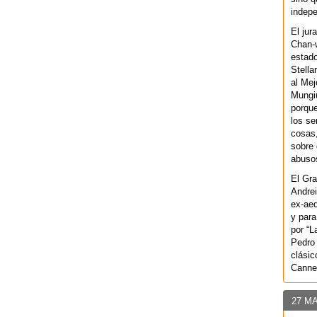
indepe
El jur
Chan-w
estad
Stella
al Mej
Mungiu
porque
los se
cosas,
sobre 
abusos
El Gra
Andrei
ex-aeq
y para
por “L
Pedro 
clásic
Canne
27 M