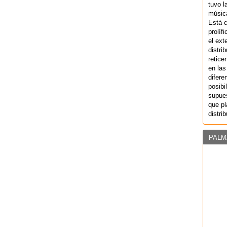
tuvo l
música
Está 
prolíf
el ext
distri
retice
en las
difere
posibi
supues
que pl
distri
PALM