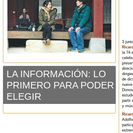
3 juni
Ricar
la 74 
celebr
presen
direct
LA INFORMACIÓN: LO
dirigi
de dic
PRIMERO PARA PODER
nueve 
Donost
ELEGIR
estudi
partir
y músi
Ricar
Adolfo
partic
estren