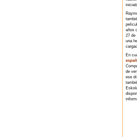
iniciat
Raymu
tambié
pelícu
años d
27 de 
una he
cargad
En cu
españ
Compos
de ver
ese dí
tambié
Eskol
dispo
inform