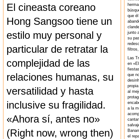
El cineasta coreano
herman
búsque
que él
Hong Sangsoo tiene un
abando
clande
estilo muy personal y
junto 
su pas
redesc
particular de retratar la
filtros
Las T
complejidad de las
en «El
fiesta
relaciones humanas, su
que no
desinh
propia
versatilidad y hasta
al mej
protag
inclusive su fragilidad.
encab
a la m
acompa
«Ahora sí, antes no»
cantan
salvaj
(Right now, wrong then)
Banan
el rep