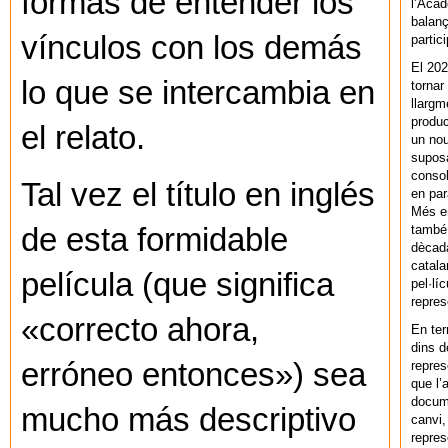
formas de entender los
l’Acad
balanç
vínculos con los demás
partic
El 202
lo que se intercambia en
tornar
llargm
produc
el relato.
un nou
supos
consol
Tal vez el título en inglés
en par
Més en
també 
de esta formidable
dècada
catala
película
(que significa
pel·lí
repres
«correcto ahora,
En ter
dins d
erróneo entonces»)
sea
repres
que l’
docum
mucho más descriptivo
canvi,
repres