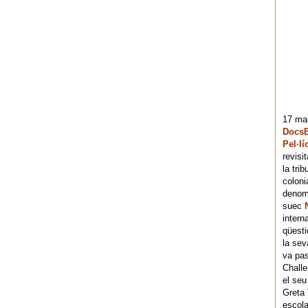
17 mai
DocsB
Pel·lí
revisi
la tri
coloni
denomi
suec
intern
qüesti
la sev
va pas
Chall
el seu
Greta 
escola