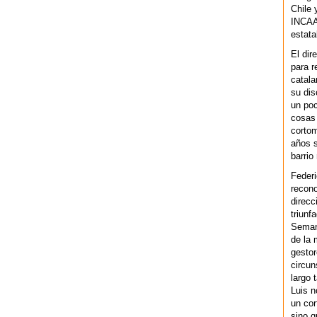
Chile 
INCAA 
estata
El dir
para r
catala
su dis
un po
cosas 
cortom
años s
barrio
Federi
recono
direcc
triunf
Semana
de la 
gestor
circun
largo 
Luis n
un cor
sino q