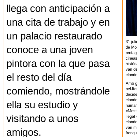
llega con anticipación a
una cita de trabajo y en
un palacio restaurado
31 jul
conoce a una joven
de Mol
protag
cineas
pintora con la que pasa
històr
van de
el resto del día
cland
Amb gu
comiendo, mostrándole
pel·lí
decide
clande
ella su estudio y
human
«Mestr
visitando a unos
llegat 
clande
van ma
amigos.
franq