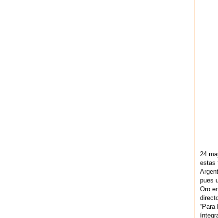
24 ma
estas 
Argent
pues u
Oro en
direct
“Para 
ínteg