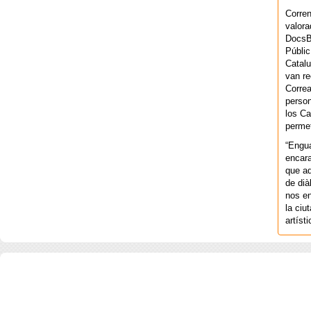
Corren
valora
DocsBa
Públic
Catalu
van re
Correa
person
los Ca
permet
“Engu
encara
que aq
de dià
nos en
la ciu
artíst
COPYRIGHT 2026 ©AGENCIA 
BARCELONA. CATALUNYA. - A