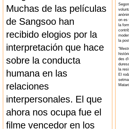
Segons
Muchas de las películas
volunt
anònim
de Sangsoo han
on es 
la for
contri
recibido elogios por la
modern
la pos
interpretación que hace
“Mestr
històr
sobre la conducta
des d’
duresa
la res
humana en las
El rod
setman
relaciones
Mataró
interpersonales. El que
ahora nos ocupa fue el
filme vencedor en los