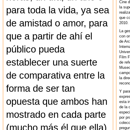
Cine d
la sup
para toda la vida, ya sea
realiz
que co
de amistad o amor, para
2010.
La ges
que a partir de ahí el
con or
de Arc
público pueda
Intern
Univer
Film F
establecer una suerte
de ref
Museo
de comparativa entre la
campo 
la dir
recono
forma de ser tan
Y par
expres
opuesta que ambos han
esta i
de la 
mostrado en cada parte
especi
por pr
colecc
(mucho más él que ella)
pregun