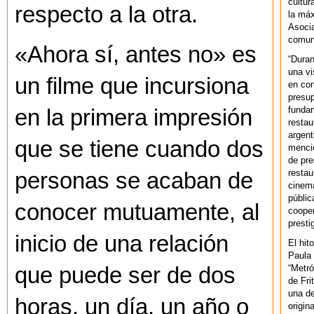
cultur
respecto a la otra.
la máx
Asoci
comuni
«Ahora sí, antes no» es
“Duran
una vi
un filme que incursiona
en con
presup
fundam
en la primera impresión
restau
argent
que se tiene cuando dos
mencio
de pre
restau
personas se acaban de
cinema
públic
conocer mutuamente, al
cooper
presti
inicio de una relación
El hit
Paula 
“Metró
que puede ser de dos
de Fri
una de
horas, un día, un año o
origin