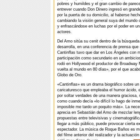
pobres y humildes y el gran cambio de parec
entrever cuando Don Dinero ingresó en grand
por la puerta de su domicilio, al haberse hech
cambiando la visión general suya del mundo 
y enfrascándose en luchas por el poder en un
actores.
Del Amo sitúa su cenit dentro de la búsqueda
desarrolla, en una conferencia de prensa que 
Cantinflas tuvo que dar en Los Ángeles con 
participación como secundario en un ambicio
rodó en Hollywood el productor de Broadway 
vuelta al mundo en 80 días», por el que aca
Globo de Oro.
«Cantinflas» es un drama biográfico sobre un
caricaturesco que empleaba el humor ácido, 
por soltar verdades de una manera graciosa, s
como cuando decía «lo difícil lo hago de inme
imposible me tardo un poquito más». La nece
aprecia en Sebastián del Amo de mezclar len
propuestas entre televisivas y cinematográfic
llegar a más público, puede provocar cierta e
espectador. La música de Roque Baños es muy
del filme anterior del realizador y la actuaci