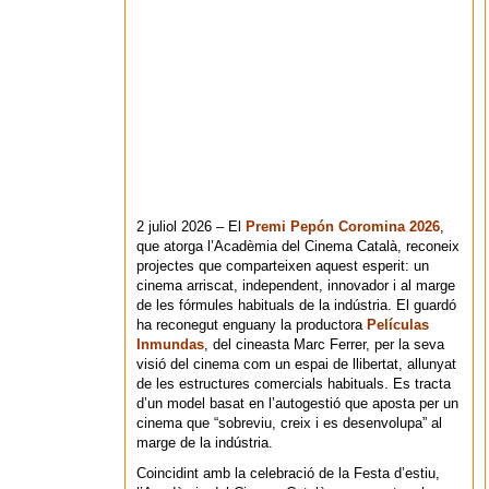
2 juliol 2026 – El
Premi Pepón Coromina 2026
,
que atorga l’Acadèmia del Cinema Català, reconeix
projectes que comparteixen aquest esperit: un
cinema arriscat, independent, innovador i al marge
de les fórmules habituals de la indústria. El guardó
ha reconegut enguany la productora
Películas
Inmundas
, del cineasta Marc Ferrer, per la seva
visió del cinema com un espai de llibertat, allunyat
de les estructures comercials habituals. Es tracta
d’un model basat en l’autogestió que aposta per un
cinema que “sobreviu, creix i es desenvolupa” al
marge de la indústria.
Coincidint amb la celebració de la Festa d’estiu,