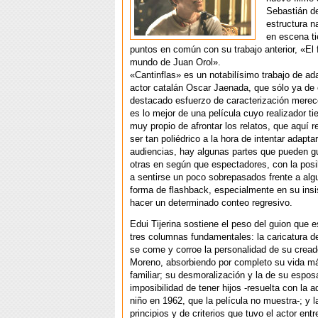
Sebastián d
estructura n
en escena t
puntos en común con su trabajo anterior, «El 
mundo de Juan Orol».
«Cantinflas» es un notabilísimo trabajo de ad
actor catalán Oscar Jaenada, que sólo ya de 
destacado esfuerzo de caracterización merec
es lo mejor de una película cuyo realizador ti
muy propio de afrontar los relatos, que aquí r
ser tan poliédrico a la hora de intentar adapta
audiencias, hay algunas partes que pueden g
otras en según que espectadores, con la posib
a sentirse un poco sobrepasados frente a alg
forma de flashback, especialmente en su insi
hacer un determinado conteo regresivo.
Edui Tijerina sostiene el peso del guion que e
tres columnas fundamentales: la caricatura d
se come y corroe la personalidad de su cread
Moreno, absorbiendo por completo su vida má
familiar; su desmoralización y la de su espos
imposibilidad de tener hijos -resuelta con la 
niño en 1962, que la película no muestra-; y l
principios y de criterios que tuvo el actor entr