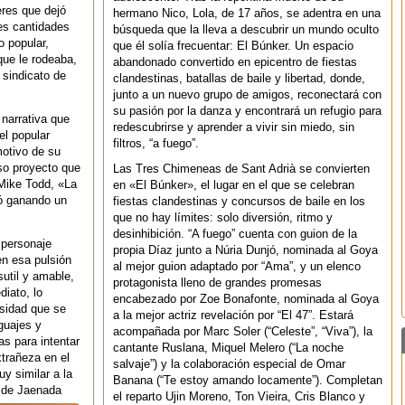
eres que dejó
hermano Nico, Lola, de 17 años, se adentra en una
es cantidades
búsqueda que la lleva a descubrir un mundo oculto
o popular,
que él solía frecuentar: El Búnker. Un espacio
que le rodeaba,
abandonado convertido en epicentro de fiestas
 sindicato de
clandestinas, batallas de baile y libertad, donde,
junto a un nuevo grupo de amigos, reconectará con
su pasión por la danza y encontrará un refugio para
 narrativa que
redescubrirse y aprender a vivir sin miedo, sin
el popular
filtros, “a fuego”.
motivo de su
so proyecto que
Las Tres Chimeneas de Sant Adrià se convierten
Mike Todd, «La
en «El Búnker», el lugar en el que se celebran
bó ganando un
fiestas clandestinas y concursos de baile en los
que no hay límites: solo diversión, ritmo y
desinhibición. “A fuego” cuenta con guion de la
 personaje
propia Díaz junto a Núria Dunjó, nominada al Goya
en esa pulsión
al mejor guion adaptado por “Ama”, y un elenco
util y amable,
protagonista lleno de grandes promesas
diato, lo
encabezado por Zoe Bonafonte, nominada al Goya
sidad que se
a la mejor actriz revelación por “El 47”. Estará
guajes y
acompañada por Marc Soler (“Celeste”, “Viva”), la
as para intentar
cantante Ruslana, Miquel Melero (“La noche
xtrañeza en el
salvaje”) y la colaboración especial de Omar
 similar a la
Banana (“Te estoy amando locamente”). Completan
ón de Jaenada
el reparto Ujin Moreno, Ton Vieira, Cris Blanco y