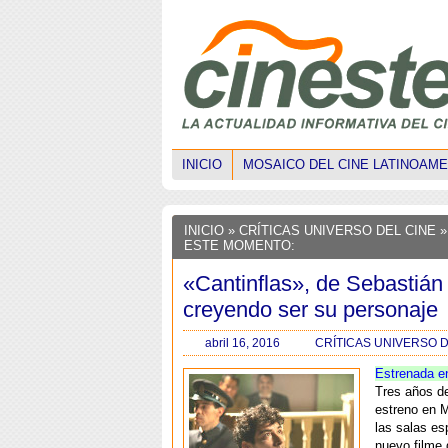
INICIO
MOSAICO DEL CINE LATINOAM
INICIO
»
CRÍTICAS UNIVERSO DEL CINE
»
ESTE MOMENTO:
«Cantinflas», de Sebastián
creyendo ser su personaje
abril 16, 2016
CRÍTICAS UNIVERSO D
Estrenada e
Tres años d
estreno en M
las salas es
nuevo filme 