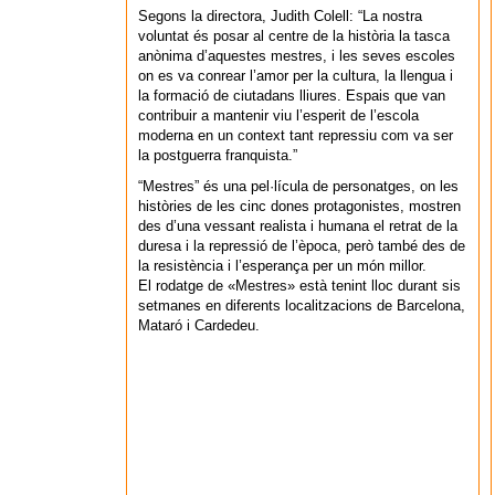
Segons la directora, Judith Colell: “La nostra
voluntat és posar al centre de la història la tasca
anònima d’aquestes mestres, i les seves escoles
on es va conrear l’amor per la cultura, la llengua i
la formació de ciutadans lliures. Espais que van
contribuir a mantenir viu l’esperit de l’escola
moderna en un context tant repressiu com va ser
la postguerra franquista.”
“Mestres” és una pel·lícula de personatges, on les
històries de les cinc dones protagonistes, mostren
des d’una vessant realista i humana el retrat de la
duresa i la repressió de l’època, però també des de
la resistència i l’esperança per un món millor.
El rodatge de «Mestres» està tenint lloc durant sis
setmanes en diferents localitzacions de Barcelona,
Mataró i Cardedeu.