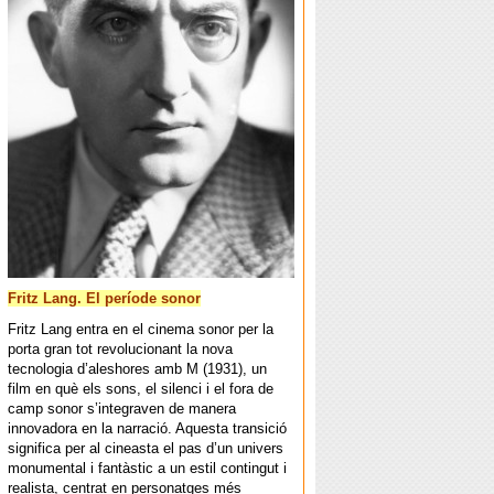
Fritz Lang. El període sonor
Fritz Lang entra en el cinema sonor per la
porta gran tot revolucionant la nova
tecnologia d’aleshores amb M (1931), un
film en què els sons, el silenci i el fora de
camp sonor s’integraven de manera
innovadora en la narració. Aquesta transició
significa per al cineasta el pas d’un univers
monumental i fantàstic a un estil contingut i
realista, centrat en personatges més