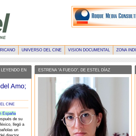
ERICANO
UNIVERSO DEL CINE
VISION DOCUMENTAL
ZONA IND
 LEYENDO EN
ESTRENA “A FUEGO”, DE ESTEL DÍAZ
 del Amo;
EL CINE
n España
espués de su
éxico, llegó a
pañolas un
del director