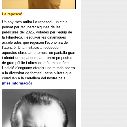
La repesca!
Un any més arriba La repesca!, un cicle
pensat per recuperar algunes de les
pel·lícules del 2025, votades per l’equip de
la Filmoteca, i esquivar les dinàmiques
accelerades que regeixen l’economia de
l’atenció. Una invitació a redescobrir
aquestes obres amb temps, en pantalla gran
i oferint un espai compartit entre propostes
de gran públic i altres de més minoritàries.
L’edició d’enguany ofereix una mirada oberta
a la diversitat de formes i sensibilitats que
conviuen a la cartellera del nostre país.
(
més informació
)