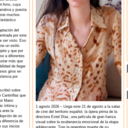
el Amo, cuya
arrativa y puesta
iene muchos
fantástico
aptación del
entrada por este
e ser visto. Eso
ene un estilo
epite y que por
rse a diferentes
ustar más que
ilidad de llegar
unos giros en
stencia por
scribió sobre
e Cantinflas que
or Mario
s íntima y
1 agosto 2026 – Llega este 21 de agosto a la salas
a ante la
de cine del territorio español, la ópera prima de la
adopción de un
directora Estel Díaz, una película de gran fuerza
a diferencia de
visual sobre la exuberancia emocional de la etapa
e sus inicios
adolescente. Tras la repentina muerte de su