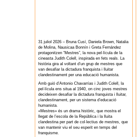
31 juliol 2026 – Bruna Cusí, Daniela Brown, Natalia
de Molina, Nausicaa Bonnín i Greta Fernández
protagonitzen “Mestres”, la nova pel·lícula de la
cineasta Judith Colell, inspirada en fets reals. La
història gira al voltant d’un grup de mestres que
van desafiar la dictadura franquista i lluitar
clandestinament per una educació humanista.
Amb guió d’Antonio Chavarrías i Judith Colell, la
pel·lícula ens situa al 1940, on cinc joves mestres
decideixen desafiar la dictadura franquista i lluitar,
clandestinament, per un sistema d’educació
humanista.
«Mestres» és un drama històric, que mostra el
llegat de l’escola de la República i la lluita
clandestina per part de col·lectius de mestres, que
van mantenir viu el seu esperit en temps del
franquisme.