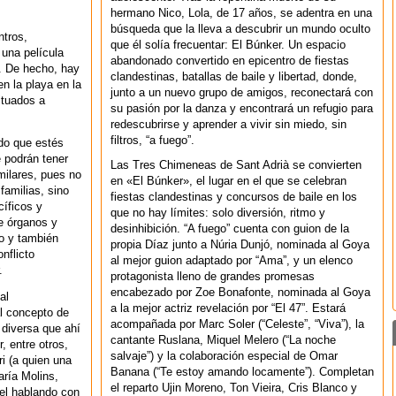
hermano Nico, Lola, de 17 años, se adentra en una
búsqueda que la lleva a descubrir un mundo oculto
ntros,
que él solía frecuentar: El Búnker. Un espacio
una película
abandonado convertido en epicentro de fiestas
. De hecho, hay
clandestinas, batallas de baile y libertad, donde,
 la playa en la
junto a un nuevo grupo de amigos, reconectará con
ituados a
su pasión por la danza y encontrará un refugio para
redescubrirse y aprender a vivir sin miedo, sin
filtros, “a fuego”.
do que estés
 podrán tener
Las Tres Chimeneas de Sant Adrià se convierten
milares, pues no
en «El Búnker», el lugar en el que se celebran
familias, sino
fiestas clandestinas y concursos de baile en los
íficos y
que no hay límites: solo diversión, ritmo y
de órganos y
desinhibición. “A fuego” cuenta con guion de la
io y también
propia Díaz junto a Núria Dunjó, nominada al Goya
nflicto
al mejor guion adaptado por “Ama”, y un elenco
.
protagonista lleno de grandes promesas
encabezado por Zoe Bonafonte, nominada al Goya
al
a la mejor actriz revelación por “El 47”. Estará
l concepto de
acompañada por Marc Soler (“Celeste”, “Viva”), la
e diversa que ahí
cantante Ruslana, Miquel Melero (“La noche
, entre otros,
salvaje”) y la colaboración especial de Omar
i (a quien una
Banana (“Te estoy amando locamente”). Completan
ría Molins,
el reparto Ujin Moreno, Ton Vieira, Cris Blanco y
iel hablando con