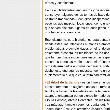
tristes y desoladoras.
Celos e infidelidades, encuentros y desencue
constituyen algunos de los temas de base de 
bastante fraccionada y con giros inesperados
escenas que mezclan locaciones, como una en
que se ven distintos lugares en cada plano, s
mucha distancia entre sí.
Esencialmente, esta historia nos está contan
donde estés, las relaciones humanas siempre
problemáticas o complejidades en el fondo si
solamente presenta las realidades de las dos 
que también hace incursiones en temas espec
concretos como las mafias rusas, el tráfico 
otros determinados entornos de carácter turb
deshonesto que aquí se muestran como un co
suplementario a lo que es la intimidad familiar
«El Árbol de la Sangre»
es un filme en el cu
constantemente se sugieren cosas en torno a
familia, a través de las relaciones de la gent
aparece, encarnada por un elenco formado por
Úrsula Corberó, Álvaro Cervantes, Najwa Nimr
vez más aquí también veremos cantando), Ma
Josep Maria Pou, y el argentino Joaquín Furr