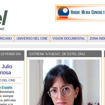
ERICANO
UNIVERSO DEL CINE
VISION DOCUMENTAL
ZONA IND
 LEYENDO EN
ESTRENA “A FUEGO”, DE ESTEL DÍAZ
 Julio
riosa
O DEL CINE
n España
donostiarra
m
siempre
us películas
pelan a la