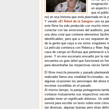
imaginación 
un aspecto d
que el públic
no) en esa historia que está plasmada en la pa
Y viendo
«El Árbol de la Sangre»
uno se pe
este filme ha sido producido con mucho mimo 
conectar con las emociones del auditorio, p
una obra coral que contiene elementos fácilm
identificables, pero que a su vez requieren de 
de la gente que vaya a ver estos singulares r
La película comienza con Rebeca y Marc lle
casa de campo en Bizkaia que perteneció a la
joven. Y en ese escenario envuelto por la nat
encuentra un gran árbol que funcionará en fo
para desentrañar las respectivas raíces famili
El filme mezcla presente y pasado planteando
realizador llama una «realidad ficcionada», es
algunas ocasiones los personajes del ahora tr
escenas sucedidas en el pasado.
Al mismo tiempo, la pareja protagonista tamb
contarse mutuamente sus respectivos secreto
puedan tener un significado doloroso. Un orde
servirá para escribir un texto sobre este cúmu
tan diversas, algunas buenas pero otras defi