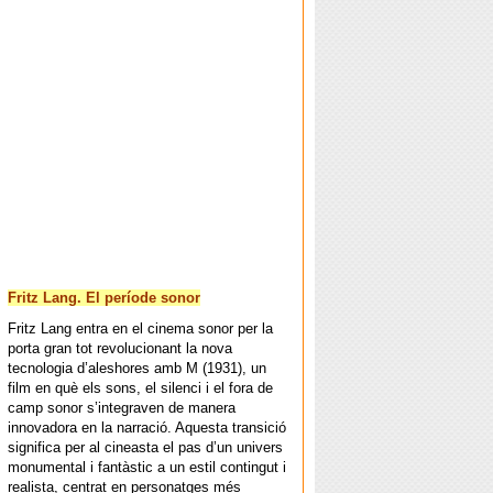
Fritz Lang. El període sonor
Fritz Lang entra en el cinema sonor per la
porta gran tot revolucionant la nova
tecnologia d’aleshores amb M (1931), un
film en què els sons, el silenci i el fora de
camp sonor s’integraven de manera
innovadora en la narració. Aquesta transició
significa per al cineasta el pas d’un univers
monumental i fantàstic a un estil contingut i
realista, centrat en personatges més