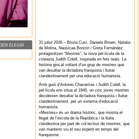
31 juliol 2026 – Bruna Cusí, Daniela Brown, Natalia
DER ELEGIR
de Molina, Nausicaa Bonnín i Greta Fernández
protagonitzen “Mestres”, la nova pel·lícula de la
cineasta Judith Colell, inspirada en fets reals. La
història gira al voltant d’un grup de mestres que
van desafiar la dictadura franquista i lluitar
clandestinament per una educació humanista.
Amb guió d’Antonio Chavarrías i Judith Colell, la
pel·lícula ens situa al 1940, on cinc joves mestres
decideixen desafiar la dictadura franquista i lluitar,
clandestinament, per un sistema d’educació
humanista.
«Mestres» és un drama històric, que mostra el
llegat de l’escola de la República i la lluita
clandestina per part de col·lectius de mestres, que
van mantenir viu el seu esperit en temps del
franquisme.