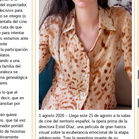
del espectador,
ecisivo para
o se integre (o
ntalla del cine.
rcata de que
para intentar
ues estamos ante
ente
la participación
elatos.
gando a una
 familia del
uraleza se
rma genealógica
ares.
 lo que el
 decir, que en
ansitan por
ién quiere
1 agosto 2026 – Llega este 21 de agosto a la salas
s, que tal vez
de cine del territorio español, la ópera prima de la
nador portátil
directora Estel Díaz, una película de gran fuerza
lo de historias
visual sobre la exuberancia emocional de la etapa
nitivamente
adolescente. Tras la repentina muerte de su