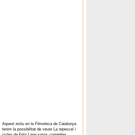
Aquest estiu en la Filmoteca de Catalunya
tenim la possibilitat de veure La repesca! i
cicles de Fritz Lang sonor, comèdies