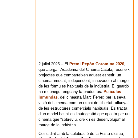
2 juliol 2026 – El
Premi Pepón Coromina 2026
,
que atorga l’Acadèmia del Cinema Català, reconeix
projectes que comparteixen aquest esperit: un
cinema arriscat, independent, innovador i al marge
de les fórmules habituals de la indústria. El guardó
ha reconegut enguany la productora
Películas
Inmundas
, del cineasta Marc Ferrer, per la seva
visió del cinema com un espai de llibertat, allunyat
de les estructures comercials habituals. Es tracta
d’un model basat en l’autogestió que aposta per un
cinema que “sobreviu, creix i es desenvolupa” al
marge de la indústria.
Coincidint amb la celebració de la Festa d’estiu,