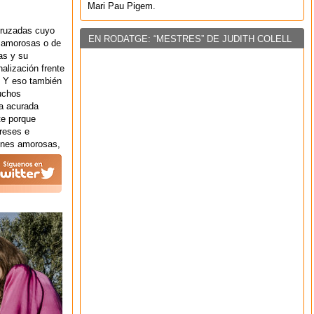
Mari Pau Pigem.
cruzadas cuyo
EN RODATGE: “MESTRES” DE JUDITH COLELL
, amorosas o de
as y su
nalización frente
 Y eso también
uchos
a acurada
te porque
ereses e
iones amorosas,