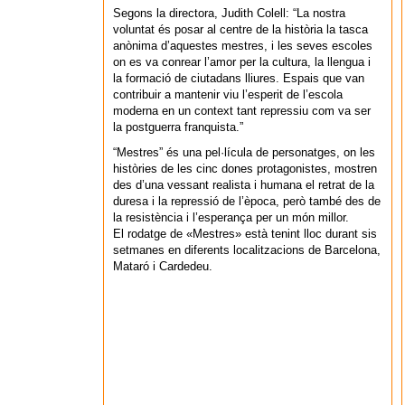
Segons la directora, Judith Colell: “La nostra
voluntat és posar al centre de la història la tasca
anònima d’aquestes mestres, i les seves escoles
on es va conrear l’amor per la cultura, la llengua i
la formació de ciutadans lliures. Espais que van
contribuir a mantenir viu l’esperit de l’escola
moderna en un context tant repressiu com va ser
la postguerra franquista.”
“Mestres” és una pel·lícula de personatges, on les
històries de les cinc dones protagonistes, mostren
des d’una vessant realista i humana el retrat de la
duresa i la repressió de l’època, però també des de
la resistència i l’esperança per un món millor.
El rodatge de «Mestres» està tenint lloc durant sis
setmanes en diferents localitzacions de Barcelona,
Mataró i Cardedeu.