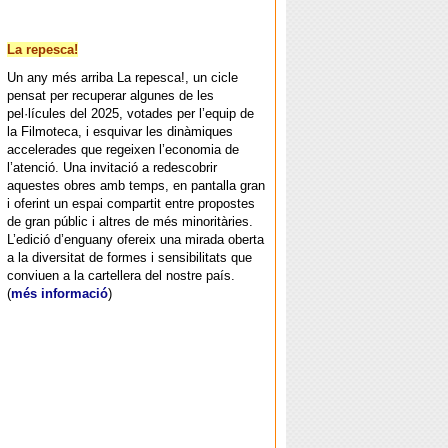
La repesca!
Un any més arriba La repesca!, un cicle
pensat per recuperar algunes de les
pel·lícules del 2025, votades per l’equip de
la Filmoteca, i esquivar les dinàmiques
accelerades que regeixen l’economia de
l’atenció. Una invitació a redescobrir
aquestes obres amb temps, en pantalla gran
i oferint un espai compartit entre propostes
de gran públic i altres de més minoritàries.
L’edició d’enguany ofereix una mirada oberta
a la diversitat de formes i sensibilitats que
conviuen a la cartellera del nostre país.
(
més informació
)