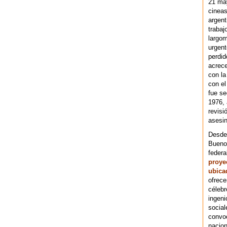
21 ma
cineas
argent
trabaj
largom
urgent
perdid
acrece
con la
con el
fue se
1976,
revisi
asesin
Desde 
Bueno
federa
proye
ubica
ofrece
célebr
ingeni
social
convoc
nacion