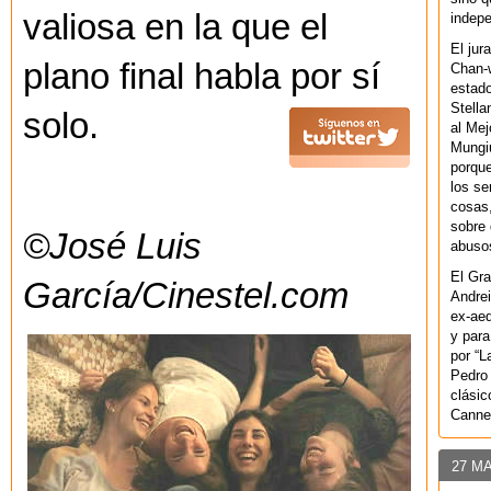
valiosa en la que el
indepe
El jur
plano final habla por sí
Chan-w
estad
Stella
solo.
al Mej
Mungiu
porque
los se
cosas,
sobre 
©José Luis
abusos
El Gra
García/Cinestel.com
Andrei
ex-aeq
y para
por “L
Pedro 
clásic
Canne
27 M