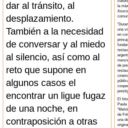
cultur
dar al tránsito, al
la máx
Asoci
desplazamiento.
comuni
“Duran
También a la necesidad
una vi
en con
presup
de conversar y al miedo
fundam
restau
al silencio, así como al
argent
mencio
de pre
reto que supone en
restau
cinema
algunos casos el
públic
cooper
presti
encontrar un ligue fugaz
El hit
Paula 
de una noche, en
“Metró
de Fri
contraposición a otras
una de
origin