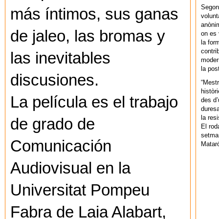
Segons
más íntimos, sus ganas
volunt
anònim
de jaleo, las bromas y
on es 
la for
contri
las inevitables
modern
la pos
discusiones.
“Mestr
històr
La película es el trabajo
des d’
duresa
la res
de grado de
El rod
setman
Comunicación
Mataró
Audiovisual en la
Universitat Pompeu
Fabra de Laia Alabart,