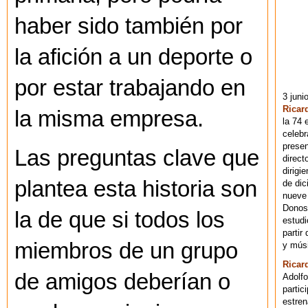
haber sido también por
la afición a un deporte o
por estar trabajando en
3 juni
Ricar
la misma empresa.
la 74 
celebr
presen
Las preguntas clave que
direct
dirigi
plantea esta historia son
de dic
nueve 
Donost
la de que si todos los
estudi
partir
miembros de un grupo
y músi
Ricar
de amigos deberían o
Adolfo
partic
estren