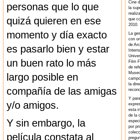
Cine d
personas que lo que
la sup
realiz
quizá quieren en ese
que co
2010.
momento y día exacto
La ges
con or
de Arc
es pasarlo bien y estar
Intern
Univer
un buen rato lo más
Film F
de ref
Museo
largo posible en
campo 
la dir
compañía de las amigas
recono
Y par
y/o amigos.
expres
esta i
de la 
Y sin embargo, la
especi
por pr
colecc
película constata al
pregun