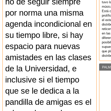
no de seguir siempre
tuvo l
música
por norma una misma
Está 
prolíf
el ext
agenda incondicional en
distri
retice
su tiempo libre, si hay
en las
difere
posibi
espacio para nuevas
supues
que pl
amistades en las clases
distri
de la Universidad, e
PALM
inclusive si el tiempo
que se le dedica a la
pandilla de amigas es el