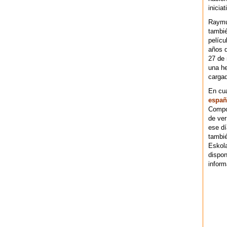
iniciat
Raymu
tambié
pelícu
años d
27 de 
una he
cargad
En cu
españ
Compos
de ver
ese dí
tambié
Eskol
dispo
inform