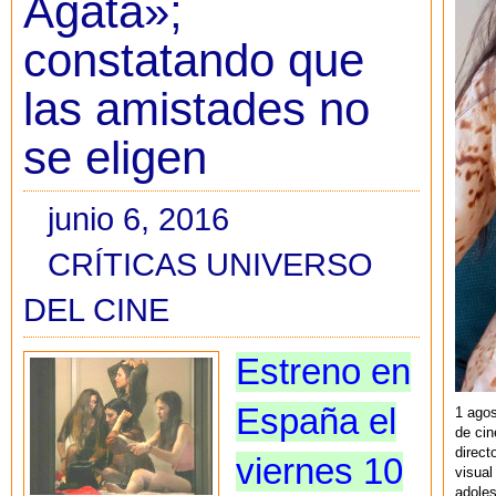
Àgata»;
constatando que
las amistades no
se eligen
junio 6, 2016
CRÍTICAS UNIVERSO
DEL CINE
Estreno en
España el
1 agos
de cin
direct
viernes 10
visual
adoles