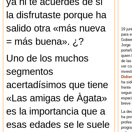
ya ni te acuerdes de si
la disfrutaste porque ha
salido otra «más nueva
19 jun
para e
= más buena». ¿?
Gobie
Jorge 
porteñ
Uno de los muchos
quien 
de las
ver co
segmentos
invest
Didier
acertadísimos que tiene
ha sid
frente
seguir
«Las amigas de Àgata»
espaci
breve
es la importancia que a
La dec
ha pr
esas edades se le suele
profes
progra