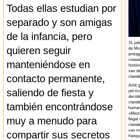
Todas ellas estudian por
separado y son amigas
de la infancia, pero
31 jul
quieren seguir
de Mol
protag
cineas
manteniéndose en
històr
van de
contacto permanente,
cland
Amb gu
saliendo de fiesta y
pel·lí
decide
clande
también encontrándose
human
«Mestr
muy a menudo para
llegat 
clande
van ma
compartir sus secretos
franq