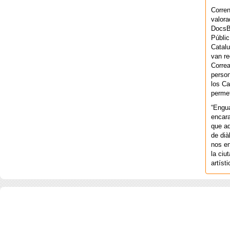
Corren
valora
DocsBa
Públic
Catalu
van re
Correa
person
los Ca
permet
“Engu
encara
que aq
de dià
nos en
la ciu
artíst
COPYRIGHT 2026 ©AGENCIA 
BARCELONA. CATALUNYA. - A