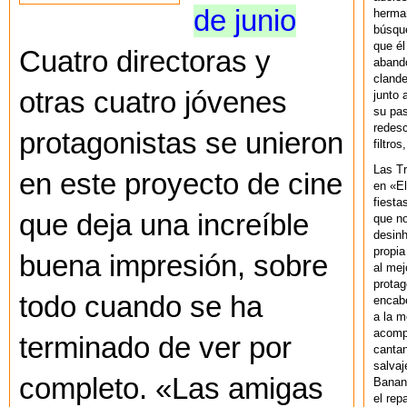
de junio
herman
búsque
que él
Cuatro directoras y
abando
clande
otras cuatro jóvenes
junto 
su pas
redesc
protagonistas se unieron
filtros
Las T
en este proyecto de cine
en «El
fiesta
que deja una increíble
que no
desinh
propia
buena impresión, sobre
al mej
protag
todo cuando se ha
encab
a la m
acompa
terminado de ver por
cantan
salvaj
completo. «Las amigas
Banan
el rep