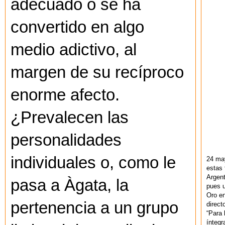
adecuado o se ha
convertido en algo
medio adictivo, al
margen de su recíproco
enorme afecto.
¿Prevalecen las
personalidades
individuales o, como le
24 ma
estas 
Argent
pasa a Àgata, la
pues u
Oro en
pertenencia a un grupo
direct
“Para 
ínteg