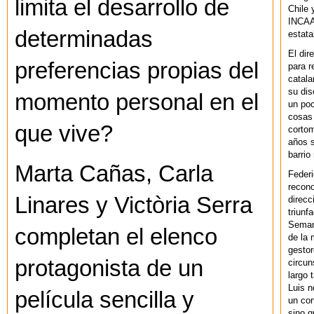
limita el desarrollo de
Chile 
INCAA 
determinadas
estata
El dir
preferencias propias del
para r
catala
su dis
momento personal en el
un po
cosas 
que vive?
cortom
años s
barrio
Marta Cañas, Carla
Federi
recono
Linares y Victòria Serra
direcc
triunf
Semana
completan el elenco
de la 
gestor
protagonista de un
circun
largo 
Luis n
película sencilla y
un cor
sino q