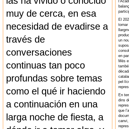
las ha vivido o conocido
l’Acad
balanç
muy de cerca, en esa
partic
El 202
necesidad de evadirse a
tornar
llargm
produc
través de
un nou
supos
conversaciones
consol
en par
Més en
continuas tan poco
també 
dècada
profundas sobre temas
catala
pel·lí
repres
como el qué ir haciendo
En ter
dins d
a continuación en una
repres
que l’
larga noche de fiesta, a
docum
canvi,
repres