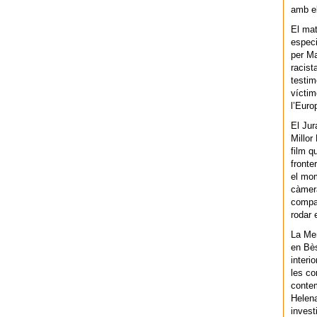
amb el
El mat
especi
per Ma
racist
testim
víctim
l’Euro
El Jur
Millor
film q
fronte
el mom
càmera
compar
rodar 
La Men
en Bès
interi
les co
contem
Helena
invest