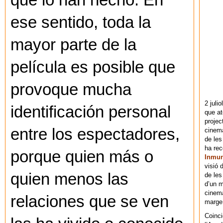
que lo han hecho. En
ese sentido, toda la
mayor parte de la
película es posible que
provoque mucha
2 juli
identificación personal
que at
projec
entre los espectadores,
cinema
de les
ha re
porque quien más o
Inmu
visió 
quien menos las
de les
d’un m
cinema
relaciones que se ven
marge 
Coinci