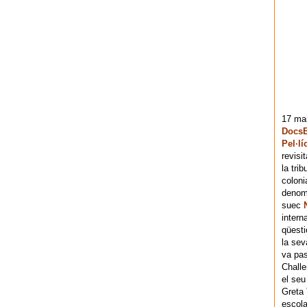
17 mai
DocsB
Pel·lí
revisi
la tri
coloni
denomi
suec
intern
qüesti
la sev
va pas
Chall
el seu
Greta 
escola