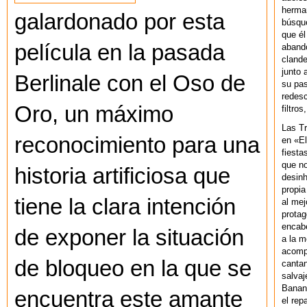
herman
galardonado por esta
búsque
que él
película en la pasada
abando
clande
junto 
Berlinale con el Oso de
su pas
redesc
Oro, un máximo
filtros
Las T
reconocimiento para una
en «El
fiesta
que no
historia artificiosa que
desinh
propia
tiene la clara intención
al mej
protag
encab
de exponer la situación
a la m
acompa
de bloqueo en la que se
cantan
salvaj
Banan
encuentra este amante
el rep