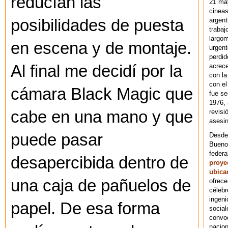
reducían las
21 ma
cineas
argent
posibilidades de puesta
trabaj
largom
en escena y de montaje.
urgent
perdid
acrece
Al final me decidí por la
con la
con el
cámara Black Magic que
fue se
1976,
revisi
cabe en una mano y que
asesin
puede pasar
Desde 
Bueno
federa
desapercibida dentro de
proye
ubica
una caja de pañuelos de
ofrece
célebr
ingeni
papel. De esa forma
social
convoc
nacion