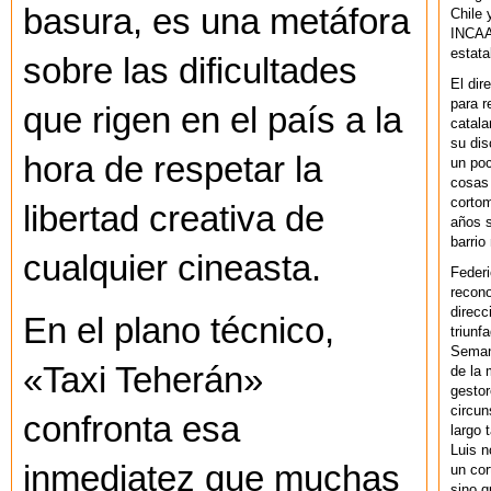
basura, es una metáfora
Chile 
INCAA 
estata
sobre las dificultades
El dir
para r
que rigen en el país a la
catala
su dis
hora de respetar la
un po
cosas 
cortom
libertad creativa de
años s
barrio
cualquier cineasta.
Federi
recono
direcc
En el plano técnico,
triunf
Semana
«Taxi Teherán»
de la 
gestor
circun
confronta esa
largo 
Luis n
inmediatez que muchas
un cor
sino q