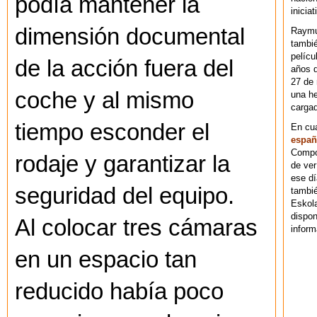
podía mantener la
iniciat
dimensión documental
Raymu
tambié
pelícu
de la acción fuera del
años d
27 de 
coche y al mismo
una he
cargad
tiempo esconder el
En cu
españ
Compos
rodaje y garantizar la
de ver
ese dí
seguridad del equipo.
tambié
Eskol
dispo
Al colocar tres cámaras
inform
en un espacio tan
reducido había poco