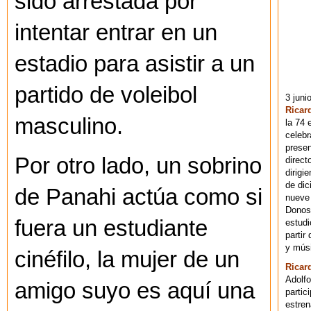
sido arrestada por
intentar entrar en un
estadio para asistir a un
partido de voleibol
3 juni
Ricar
masculino.
la 74 
celebr
presen
Por otro lado, un sobrino
direct
dirigi
de dic
de Panahi actúa como si
nueve 
Donost
fuera un estudiante
estudi
partir
y músi
cinéfilo, la mujer de un
Ricar
Adolfo
amigo suyo es aquí una
partic
estren