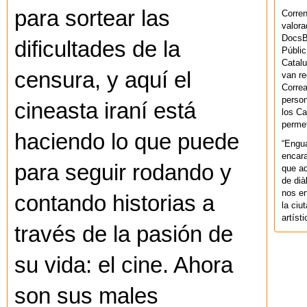
para sortear las
Corren
valora
DocsBa
dificultades de la
Públic
Catalu
censura, y aquí el
van re
Correa
person
cineasta iraní está
los Ca
permet
haciendo lo que puede
“Engu
encara
para seguir rodando y
que aq
de dià
nos en
contando historias a
la ciu
artíst
través de la pasión de
su vida: el cine. Ahora
son sus males