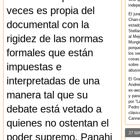
indepe
veces es propia del
El jur
Chan-w
documental con la
estad
Stella
rigidez de las normas
al Mej
Mungiu
porque
formales que están
los se
cosas,
impuestas e
sobre 
abusos
interpretadas de una
El Gra
Andrei
ex-aeq
manera tal que su
y para
por “L
debate está vetado a
Pedro 
clásic
Canne
quienes no ostentan el
27 M
poder supremo. Panahi