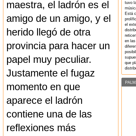
maestra, el ladrón es el
tuvo l
música
Está 
amigo de un amigo, y el
prolíf
el ext
herido llegó de otra
distri
retice
en las
provincia para hacer un
difere
posibi
papel muy peculiar.
supues
que pl
distri
Justamente el fugaz
PALM
momento en que
aparece el ladrón
contiene una de las
reflexiones más