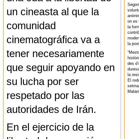
Segons
un cineasta al que la
volunt
anònim
on es 
comunidad
la for
contri
cinematográfica va a
modern
la pos
tener necesariamente
“Mestr
històr
des d’
que seguir apoyando en
duresa
la res
su lucha por ser
El rod
setman
Mataró
respetado por las
autoridades de Irán.
En el ejercicio de la