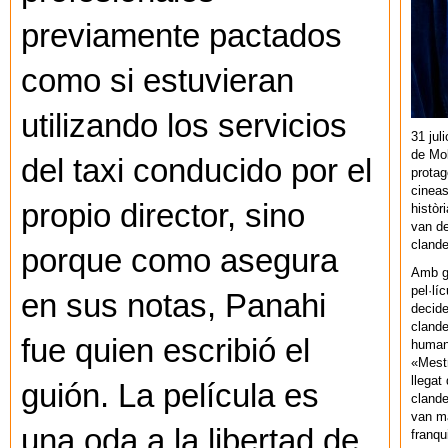
previamente pactados
como si estuvieran
utilizando los servicios
31 jul
de Mol
del taxi conducido por el
protag
cineas
propio director, sino
històr
van de
cland
porque como asegura
Amb gu
pel·lí
en sus notas, Panahi
decide
clande
fue quien escribió el
human
«Mestr
llegat 
guión. La película es
clande
van ma
una oda a la libertad de
franq