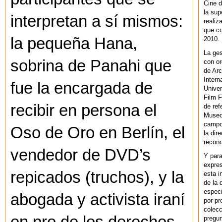
Cine d
la sup
interpretan a sí mismos:
realiz
que co
la pequeña Hana,
2010.
La ges
sobrina de Panahi que
con or
de Arc
Intern
fue la encargada de
Univer
Film F
recibir en persona el
de ref
Museo
campo 
Oso de Oro en Berlín, el
la dir
recono
vendedor de DVD’s
Y par
expres
repicados (truchos), y la
esta i
de la 
especi
abogada y activista iraní
por pr
colecc
pregun