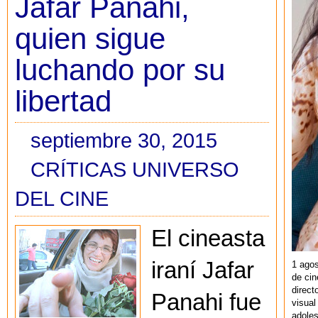
Jafar Panahi,
quien sigue
luchando por su
libertad
septiembre 30, 2015
CRÍTICAS UNIVERSO
DEL CINE
El cineasta
iraní Jafar
1 agos
de cin
direct
Panahi fue
visual
adoles