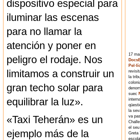
dispositivo especial para
iluminar las escenas
para no llamar la
atención y poner en
17 mai
peligro el rodaje. Nos
DocsB
Pel·lí
limitamos a construir un
revisi
la tri
coloni
gran techo solar para
denomi
suec
equilibrar la luz».
intern
qüesti
la sev
va pas
«Taxi Teherán» es un
Chall
el seu
ejemplo más de la
Greta 
escola