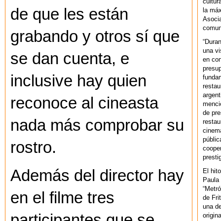
cultur
de que les están
la máx
Asoci
comuni
grabando y otros sí que
“Duran
una vi
se dan cuenta, e
en con
presup
inclusive hay quien
fundam
restau
argent
reconoce al cineasta
mencio
de pre
nada más comprobar su
restau
cinema
públic
rostro.
cooper
presti
Además del director hay
El hit
Paula 
“Metró
en el filme tres
de Fri
una de
participantes que se
origin