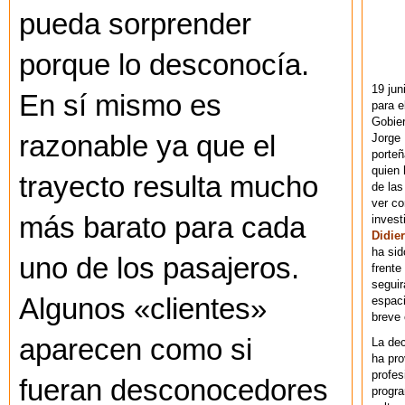
pueda sorprender
porque lo desconocía.
19 jun
En sí mismo es
para e
Gobie
razonable ya que el
Jorge 
porteñ
quien 
trayecto resulta mucho
de las
ver co
más barato para cada
invest
Didier
ha sid
uno de los pasajeros.
frente
seguir
Algunos «clientes»
espaci
breve
aparecen como si
La dec
ha pr
profes
fueran desconocedores
progra