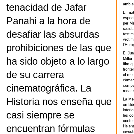
amb el
tenacidad de Jafar
El mat
especi
Panahi a la hora de
per Ma
racist
desafiar las absurdas
testim
víctim
l’Euro
prohibiciones de las que
El Jur
ha sido objeto a lo largo
Millor
film q
fronte
de su carrera
el mom
càmera
cinematográfica. La
compar
rodar 
Historia nos enseña que
La Men
en Bès
interi
casi siempre se
les co
contem
encuentran fórmulas
Helena
invest