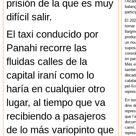
prisión de la que es muy
l’Acad
balanç
partic
difícil salir.
El 202
tornar
El taxi conducido por
llargm
produc
un nou
Panahi recorre las
supos
consol
fluidas calles de la
en par
Més en
també 
capital iraní como lo
dècada
catala
haría en cualquier otro
pel·lí
repres
lugar, al tiempo que va
En ter
dins d
repres
recibiendo a pasajeros
que l’
docum
de lo más variopinto que
canvi,
repres