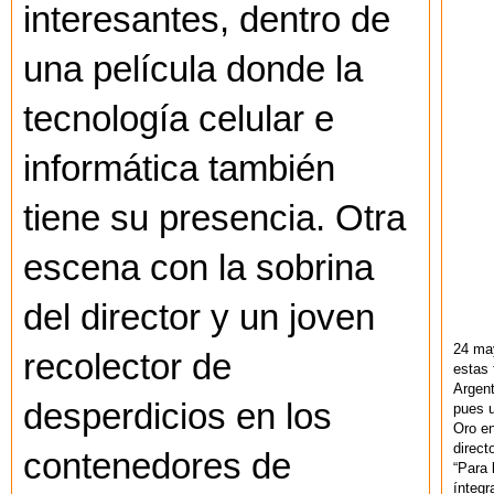
interesantes, dentro de
una película donde la
tecnología celular e
informática también
tiene su presencia. Otra
escena con la sobrina
del director y un joven
24 ma
recolector de
estas 
Argent
desperdicios en los
pues u
Oro en
direct
contenedores de
“Para 
ínteg