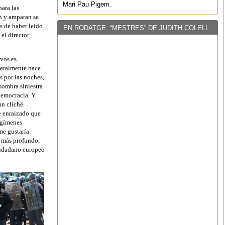
Mari Pau Pigem.
para las
an y amparan se
s de haber leído
EN RODATGE: “MESTRES” DE JUDITH COLELL
el director
ivos es
iteralmente hace
 por las noches,
sombra siniestra
democracia. Y
un cliché
 enraizado que
regímenes
me gustaría
l más profundo,
iudadano europeo