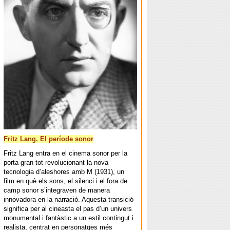
Fritz Lang. El període sonor
Fritz Lang entra en el cinema sonor per la
porta gran tot revolucionant la nova
tecnologia d’aleshores amb M (1931), un
film en què els sons, el silenci i el fora de
camp sonor s’integraven de manera
innovadora en la narració. Aquesta transició
significa per al cineasta el pas d’un univers
monumental i fantàstic a un estil contingut i
realista, centrat en personatges més