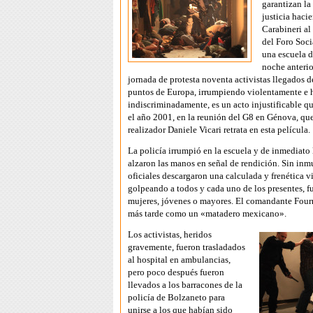
garantizan la
justicia hacie
Carabineri al
del Foro Soci
una escuela 
noche anterio
jornada de protesta noventa activistas llegados d
puntos de Europa, irrumpiendo violentamente e 
indiscriminadamente, es un acto injustificable q
el año 2001, en la reunión del G8 en Génova, que
realizador Daniele Vicari retrata en esta película.
La policía irrumpió en la escuela y de inmediato
alzaron las manos en señal de rendición. Sin inmu
oficiales descargaron una calculada y frenética v
golpeando a todos y cada uno de los presentes, 
mujeres, jóvenes o mayores. El comandante Fourn
más tarde como un «matadero mexicano».
Los activistas, heridos
gravemente, fueron trasladados
al hospital en ambulancias,
pero poco después fueron
llevados a los barracones de la
policía de Bolzaneto para
unirse a los que habían sido