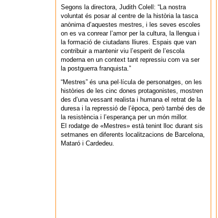
Segons la directora, Judith Colell: “La nostra
voluntat és posar al centre de la història la tasca
anònima d’aquestes mestres, i les seves escoles
on es va conrear l’amor per la cultura, la llengua i
la formació de ciutadans lliures. Espais que van
contribuir a mantenir viu l’esperit de l’escola
moderna en un context tant repressiu com va ser
la postguerra franquista.”
“Mestres” és una pel·lícula de personatges, on les
històries de les cinc dones protagonistes, mostren
des d’una vessant realista i humana el retrat de la
duresa i la repressió de l’època, però també des de
la resistència i l’esperança per un món millor.
El rodatge de «Mestres» està tenint lloc durant sis
setmanes en diferents localitzacions de Barcelona,
Mataró i Cardedeu.