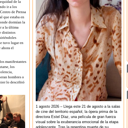
 equidad de la
ndo ir a los
 Centro de Prensa
al que estaba en
donde dormían la
r a la última
e distintos
hiriéndoles
ue tuvo lugar en
 ahora el
 los manifestantes
tarse, los
iolencia,
fueran hombres o
ier lo describió
1 agosto 2026 – Llega este 21 de agosto a la salas
de cine del territorio español, la ópera prima de la
directora Estel Díaz, una película de gran fuerza
visual sobre la exuberancia emocional de la etapa
adolescente. Tras la repentina muerte de su