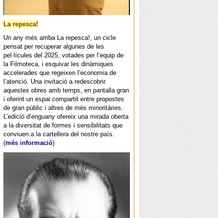
La repesca!
Un any més arriba La repesca!, un cicle
pensat per recuperar algunes de les
pel·lícules del 2025, votades per l’equip de
la Filmoteca, i esquivar les dinàmiques
accelerades que regeixen l’economia de
l’atenció. Una invitació a redescobrir
aquestes obres amb temps, en pantalla gran
i oferint un espai compartit entre propostes
de gran públic i altres de més minoritàries.
L’edició d’enguany ofereix una mirada oberta
a la diversitat de formes i sensibilitats que
conviuen a la cartellera del nostre país.
(
més informació
)