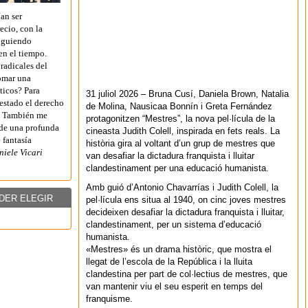
an ser
ecio, con la
siguiendo
en el tiempo.
 radicales del
tomar una
ticos? Para
31 juliol 2026 – Bruna Cusí, Daniela Brown, Natalia
 estado el derecho
de Molina, Nausicaa Bonnín i Greta Fernández
o? También me
protagonitzen “Mestres”, la nova pel·lícula de la
de una profunda
cineasta Judith Colell, inspirada en fets reals. La
 fantasía
història gira al voltant d’un grup de mestres que
iele Vicari
van desafiar la dictadura franquista i lluitar
clandestinament per una educació humanista.
Amb guió d’Antonio Chavarrías i Judith Colell, la
DER ELEGIR
pel·lícula ens situa al 1940, on cinc joves mestres
decideixen desafiar la dictadura franquista i lluitar,
clandestinament, per un sistema d’educació
humanista.
«Mestres» és un drama històric, que mostra el
llegat de l’escola de la República i la lluita
clandestina per part de col·lectius de mestres, que
van mantenir viu el seu esperit en temps del
franquisme.