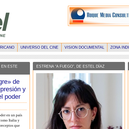
ERICANO
UNIVERSO DEL CINE
VISION DOCUMENTAL
ZONA IND
 EN ESTE
ESTRENA “A FUEGO”, DE ESTEL DÍAZ
gre» de
epresión y
l poder
oder en un país
como Italia y
preceptos que