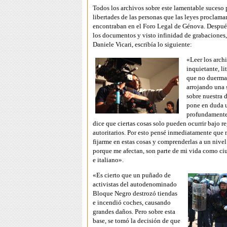
Todos los archivos sobre este lamentable suceso 
libertades de las personas que las leyes proclam
encontraban en el Foro Legal de Génova. Despué
los documentos y visto infinidad de grabaciones, 
Daniele Vicari, escribía lo siguiente:
«Leer los arch
inquietante, l
que no duermas
arrojando una 
sobre nuestra 
pone en duda 
profundamente
dice que ciertas cosas solo pueden ocurrir bajo 
autoritarios. Por esto pensé inmediatamente que 
fijarme en estas cosas y comprenderlas a un nive
porque me afectan, son parte de mi vida como c
e italiano».
«Es cierto que un puñado de
activistas del autodenominado
Bloque Negro destrozó tiendas
e incendió coches, causando
grandes daños. Pero sobre esta
base, se tomó la decisión de que