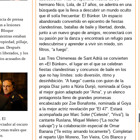
hermano Nico, Lola, de 17 años, se adentra en una
búsqueda que la lleva a descubrir un mundo oculto
que él solía frecuentar: El Búnker. Un espacio
ncia de prensa
abandonado convertido en epicentro de fiestas
an a lesiones
clandestinas, batallas de baile y libertad, donde,
l Bloque
junto a un nuevo grupo de amigos, reconectará con
ientras estaban
su pasión por la danza y encontrará un refugio para
ropiedad, pillaje,
redescubrirse y aprender a vivir sin miedo, sin
rmas. Después
filtros, “a fuego”.
n liberados, y los
Las Tres Chimeneas de Sant Adrià se convierten
dos acusados de
en «El Búnker», el lugar en el que se celebran
fiestas clandestinas y concursos de baile en los
que no hay límites: solo diversión, ritmo y
desinhibición. “A fuego” cuenta con guion de la
propia Díaz junto a Núria Dunjó, nominada al Goya
al mejor guion adaptado por “Ama”, y un elenco
protagonista lleno de grandes promesas
encabezado por Zoe Bonafonte, nominada al Goya
a la mejor actriz revelación por “El 47”. Estará
acompañada por Marc Soler (“Celeste”, “Viva”), la
. El
cantante Ruslana, Miquel Melero (“La noche
ectador al oscuro
salvaje”) y la colaboración especial de Omar
scenas reales que
Banana (“Te estoy amando locamente”). Completan
ón.
el reparto Ujin Moreno, Ton Vieira, Cris Blanco y