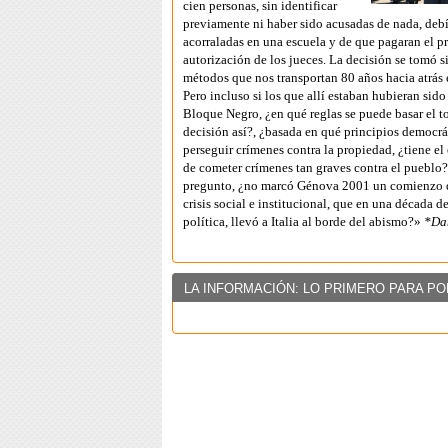
cien personas, sin identificar
previamente ni haber sido acusadas de nada, debí
acorraladas en una escuela y de que pagaran el pr
autorización de los jueces. La decisión se tomó 
métodos que nos transportan 80 años hacia atrás 
Pero incluso si los que allí estaban hubieran sido
Bloque Negro, ¿en qué reglas se puede basar el 
decisión así?, ¿basada en qué principios democrá
perseguir crímenes contra la propiedad, ¿tiene el
de cometer crímenes tan graves contra el puebl
pregunto, ¿no marcó Génova 2001 un comienzo 
crisis social e institucional, que en una década de
política, llevó a Italia al borde del abismo?»
*Dan
LA INFORMACIÓN: LO PRIMERO PARA PO