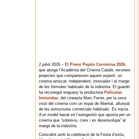
2 juliol 2026 – El
Premi Pepón Coromina 2026
,
que atorga l’Acadèmia del Cinema Català, reconeix
projectes que comparteixen aquest esperit: un
cinema arriscat, independent, innovador i al marge
de les fórmules habituals de la indústria. El guardó
ha reconegut enguany la productora
Películas
Inmundas
, del cineasta Marc Ferrer, per la seva
visió del cinema com un espai de llibertat, allunyat
de les estructures comercials habituals. Es tracta
d’un model basat en l’autogestió que aposta per un
cinema que “sobreviu, creix i es desenvolupa” al
marge de la indústria.
Coincidint amb la celebració de la Festa d’estiu,