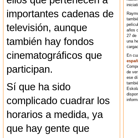
ellos que pertenecen a
iniciat
importantes cadenas de
Raymu
tambié
pelícu
televisión, aunque
años d
27 de 
también hay fondos
una he
cargad
cinematográficos que
En cu
españ
participan.
Compos
de ver
ese dí
tambié
Sí que ha sido
Eskol
dispo
complicado cuadrar los
inform
horarios a medida, ya
que hay gente que