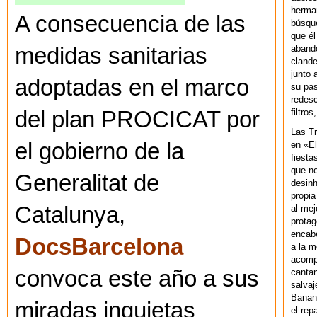
herman
A consecuencia de las
búsque
que él
abando
medidas sanitarias
clande
junto 
adoptadas en el marco
su pas
redesc
filtros
del plan PROCICAT por
Las T
el gobierno de la
en «El
fiesta
que no
Generalitat de
desinh
propia
Catalunya,
al mej
protag
encab
DocsBarcelona
a la m
acompa
convoca este año a sus
cantan
salvaj
Banan
miradas inquietas
el rep