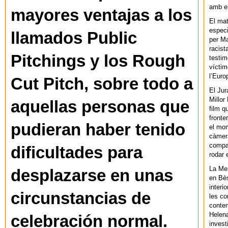
amb el
mayores ventajas a los
El mat
especi
llamados Public
per Ma
racist
Pitchings y los Rough
testim
víctim
l’Euro
Cut Pitch, sobre todo a
El Jur
Millor
aquellas personas que
film q
fronte
pudieran haber tenido
el mom
càmera
compar
dificultades para
rodar 
La Men
desplazarse en unas
en Bès
interi
circunstancias de
les co
contem
Helena
celebración normal.
invest