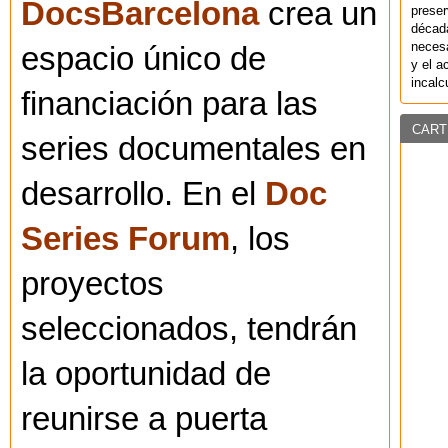
DocsBarcelona
crea un
preser
década
necesa
espacio único de
y el a
incalc
financiación para las
CART
series documentales en
desarrollo. En el
Doc
Series Forum
, los
proyectos
seleccionados, tendrán
la oportunidad de
reunirse a puerta