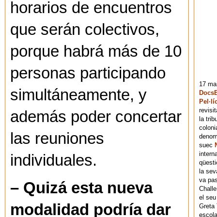
horarios de encuentros
que serán colectivos,
porque habrá más de 10
personas participando
17 mai
simultáneamente, y
DocsB
Pel·lí
revisi
además poder concertar
la tri
coloni
las reuniones
denomi
suec
intern
individuales.
qüesti
la sev
va pas
– Quizá esta nueva
Chall
el seu
modalidad podría dar
Greta 
escola