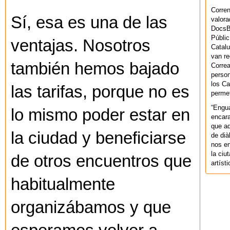
Corren
Sí, esa es una de las
valora
DocsBa
Públic
ventajas. Nosotros
Catalu
van re
también hemos bajado
Correa
person
los Ca
las tarifas, porque no es
permet
“Engu
lo mismo poder estar en
encara
que aq
la ciudad y beneficiarse
de dià
nos en
la ciu
de otros encuentros que
artíst
habitualmente
organizábamos y que