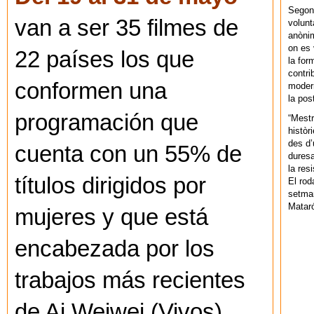
Segons
van a ser 35 filmes de
volunt
anònim
on es 
22 países los que
la for
contri
conformen una
modern
la pos
programación que
“Mestr
històr
des d’
cuenta con un 55% de
duresa
la res
títulos dirigidos por
El rod
setman
Mataró
mujeres y que está
encabezada por los
trabajos más recientes
de Ai Weiwei (Vivos),