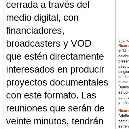
cerrada a través del
medio digital, con
financiadores,
3 juni
broadcasters y VOD
Ricar
la 74 
que estén directamente
celebr
presen
direct
interesados en producir
dirigi
de dic
proyectos documentales
nueve 
Donost
estudi
con este formato. Las
partir
y músi
reuniones que serán de
Ricar
Adolfo
veinte minutos, tendrán
partic
estren