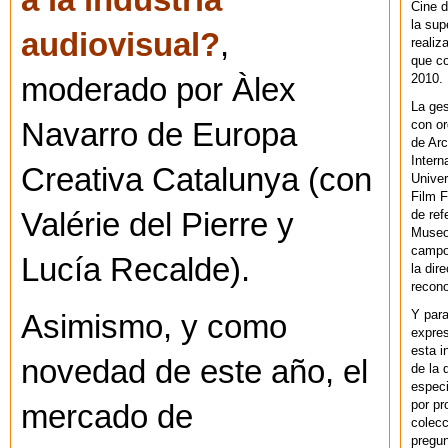
a la industria
Cine d
la sup
audiovisual?
,
realiz
que co
2010.
moderado por Àlex
La ges
con or
Navarro de Europa
de Arc
Intern
Creativa Catalunya (con
Univer
Film F
de ref
Valérie del Pierre y
Museo
campo 
Lucía Recalde).
la dir
recono
Y par
Asimismo, y como
expres
esta i
novedad de este año, el
de la 
especi
por pr
mercado de
colecc
pregun