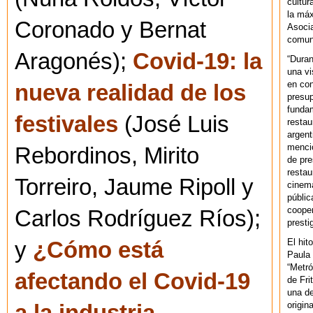
cultur
la máx
Coronado y Bernat
Asoci
comuni
Aragonés);
Covid-19: la
“Duran
una vi
en con
nueva realidad de los
presup
fundam
festivales
(José Luis
restau
argent
mencio
Rebordinos, Mirito
de pre
restau
Torreiro, Jaume Ripoll y
cinema
públic
cooper
Carlos Rodríguez Ríos);
presti
El hit
y
¿Cómo está
Paula 
“Metró
afectando el Covid-19
de Fri
una de
origin