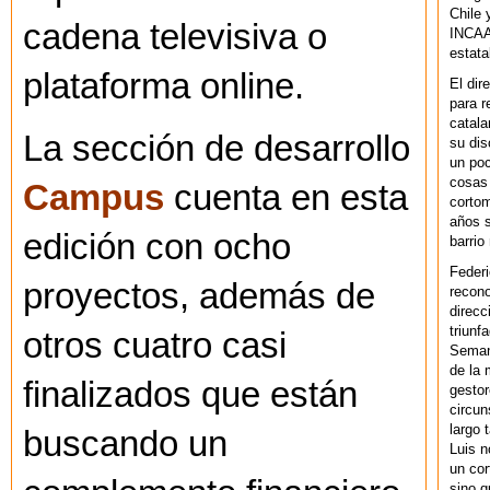
Chile 
cadena televisiva o
INCAA 
estata
plataforma online.
El dir
para r
catala
La sección de desarrollo
su dis
un po
cosas 
Campus
cuenta en esta
cortom
años s
edición con ocho
barrio
Federi
proyectos, además de
recono
direcc
triunf
otros cuatro casi
Semana
de la 
finalizados que están
gestor
circun
largo 
buscando un
Luis n
un cor
sino q