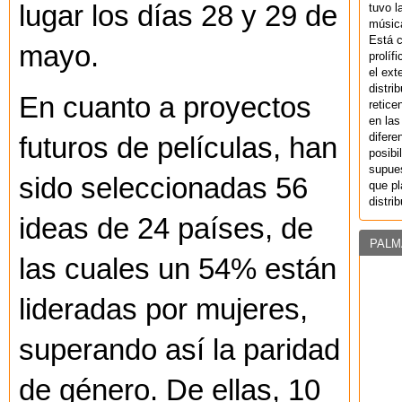
lugar los días 28 y 29 de
tuvo l
música
Está 
mayo.
prolíf
el ext
distri
En cuanto a proyectos
retice
en las
difere
futuros de películas, han
posibi
supues
sido seleccionadas 56
que pl
distri
ideas de 24 países, de
PALM
las cuales un 54% están
lideradas por mujeres,
superando así la paridad
de género. De ellas, 10