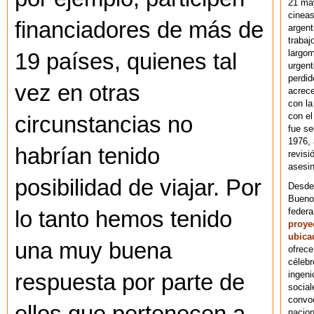
21 ma
cineas
financiadores de más de
argent
trabaj
largom
19 países, quienes tal
urgent
perdid
vez en otras
acrece
con la
con el
circunstancias no
fue se
1976,
habrían tenido
revisi
asesin
posibilidad de viajar. Por
Desde 
Bueno
federa
lo tanto hemos tenido
proye
ubica
una muy buena
ofrece
célebr
ingeni
respuesta por parte de
social
convoc
nacion