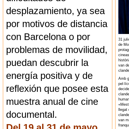
desplazamiento, ya sea
por motivos de distancia
con Barcelona o por
31 jul
de Mol
problemas de movilidad,
protag
cineas
puedan descubrir la
històr
van de
cland
energía positiva y de
Amb gu
pel·lí
reflexión que posee esta
decide
clande
muestra anual de cine
human
«Mestr
llegat 
documental.
clande
van ma
Del 19 al 31 de mayo
franq