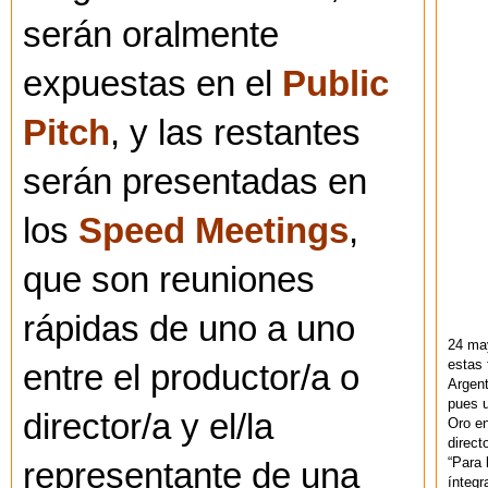
serán oralmente
expuestas en el
Public
Pitch
, y las restantes
serán presentadas en
los
Speed Meetings
,
que son reuniones
rápidas de uno a uno
24 ma
estas 
entre el productor/a o
Argent
pues u
director/a y el/la
Oro en
direct
“Para 
representante de una
ínteg