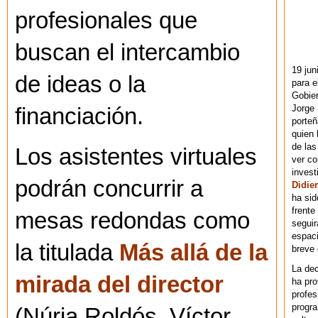
profesionales que
buscan el intercambio
19 jun
de ideas o la
para e
Gobie
Jorge 
financiación.
porteñ
quien 
de las
Los asistentes virtuales
ver co
invest
podrán concurrir a
Didier
ha sid
frente
mesas redondas como
seguir
espaci
la titulada
Más allá de la
breve
La dec
mirada del director
ha pr
profes
progra
(Núria Roldós, Víctor