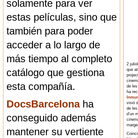
solamente para ver
estas películas, sino que
también para poder
acceder a lo largo de
más tiempo al completo
2 juli
que at
catálogo que gestiona
projec
cinema
esta compañía.
de les
ha re
Inmu
DocsBarcelona
ha
visió 
de les
d’un m
conseguido además
cinema
marge 
mantener su vertiente
Coinci