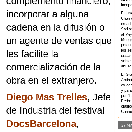
complemento financiero,
indepe
incorporar a alguna
El jur
Chan-w
estad
cadena en la difusión o
Stella
al Mej
un agente de ventas que
Mungiu
porque
los se
les facilite la
cosas,
sobre 
comercialización de la
abusos
El Gra
obra en el extranjero.
Andrei
ex-aeq
y para
Diego Mas Trelles
, Jefe
por “L
Pedro 
clásic
de Industria del festival
Canne
DocsBarcelona
,
27 M