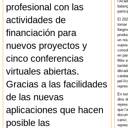
l’Acad
profesional con las
balanç
partic
actividades de
El 202
tornar
llargm
financiación para
produc
un nou
nuevos proyectos y
supos
consol
en par
cinco conferencias
Més en
també 
virtuales abiertas.
dècada
catala
pel·lí
Gracias a las facilidades
repres
En ter
de las nuevas
dins d
repres
aplicaciones que hacen
que l’
docum
canvi,
posible las
repres