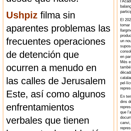
l’Acad
balanç
partic
Ushpiz
filma sin
El 202
tornar
aparentes problemas las
llargm
produc
frecuentes operaciones
un nou
supos
consol
de detención que
en par
Més en
ocurren a menudo en
també 
dècada
catala
las calles de Jerusalem
pel·lí
repres
Este, así como algunos
En ter
dins d
enfrentamientos
repres
que l’
docum
verbales que tienen
canvi,
repres