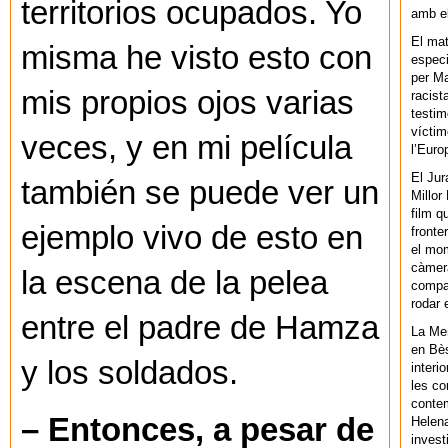
territorios ocupados. Yo
amb el
El mat
misma he visto esto con
especi
per Ma
mis propios ojos varias
racist
testim
víctim
veces, y en mi película
l’Euro
El Jur
también se puede ver un
Millor
film q
ejemplo vivo de esto en
fronte
el mom
càmera
la escena de la pelea
compar
rodar 
entre el padre de Hamza
La Men
en Bès
y los soldados.
interi
les co
contem
– Entonces, a pesar de
Helena
invest