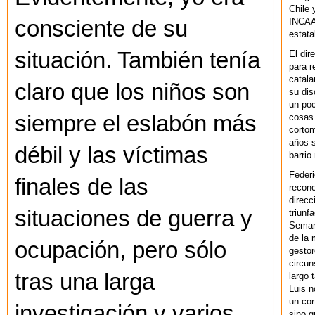
Chile 
INCAA 
consciente de su
estata
situación. También tenía
El dir
para r
catala
claro que los niños son
su dis
un po
siempre el eslabón más
cosas 
cortom
años s
débil y las víctimas
barrio
Federi
finales de las
recono
direcc
situaciones de guerra y
triunf
Semana
de la 
ocupación, pero sólo
gestor
circun
tras una larga
largo 
Luis n
un cor
investigación y varios
sino q