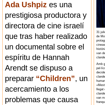
Ada Ushpiz
es una
prestigiosa productora y
directora de cine israelí
31 jul
que tras haber realizado
de Mol
protag
un documental sobre el
cineas
històr
van de
espíritu de Hannah
cland
Amb gu
Arendt se dispuso a
pel·lí
decide
preparar
“Children”
, un
clande
human
«Mestr
acercamiento a los
llegat 
clande
problemas que causa
van ma
franq