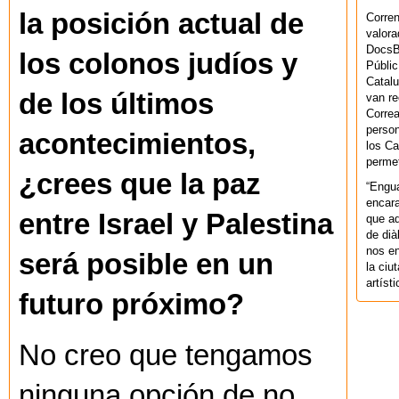
la posición actual de
Corren
valora
DocsBa
los colonos judíos y
Públic
Catalu
de los últimos
van re
Correa
person
acontecimientos,
los Ca
permet
¿crees que la paz
“Engu
encara
entre Israel y Palestina
que aq
de dià
nos en
será posible en un
la ciu
artíst
futuro próximo?
No creo que tengamos
ninguna opción de no