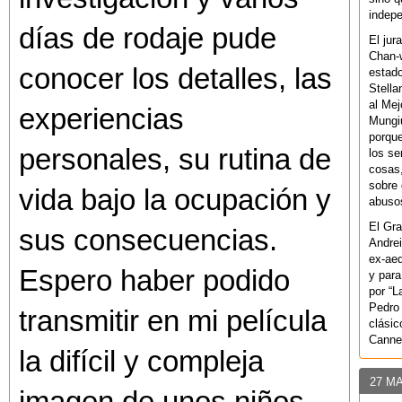
indepe
días de rodaje pude
El jur
Chan-w
conocer los detalles, las
estad
Stella
al Mej
experiencias
Mungiu
porque
personales, su rutina de
los se
cosas,
sobre 
vida bajo la ocupación y
abusos
El Gra
sus consecuencias.
Andrei
ex-aeq
Espero haber podido
y para
por “L
Pedro 
transmitir en mi película
clásic
Canne
la difícil y compleja
27 M