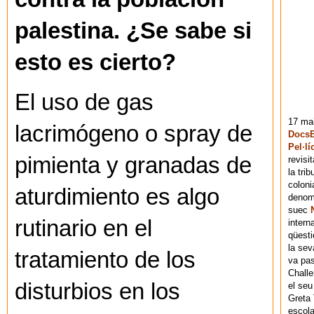
palestina. ¿Se sabe si
esto es cierto?
El uso de gas
17 mai
lacrimógeno o spray de
DocsB
Pel·lí
pimienta y granadas de
revisi
la tri
coloni
aturdimiento es algo
denomi
suec
rutinario en el
intern
qüesti
la sev
tratamiento de los
va pas
Chall
disturbios en los
el seu
Greta 
escola