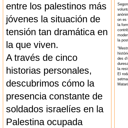
entre los palestinos más
Segons
volunt
anònim
jóvenes la situación de
on es 
la for
tensión tan dramática en
contri
modern
la pos
la que viven.
“Mestr
històr
A través de cinco
des d’
duresa
historias personales,
la res
El rod
setman
descubrimos cómo la
Mataró
presencia constante de
soldados israelíes en la
Palestina ocupada