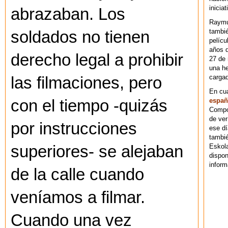
iniciat
abrazaban. Los
Raymu
tambié
soldados no tienen
pelícu
años d
derecho legal a prohibir
27 de 
una he
cargad
las filmaciones, pero
En cu
españ
con el tiempo -quizás
Compos
de ver
por instrucciones
ese dí
tambié
Eskol
superiores- se alejaban
dispo
inform
de la calle cuando
veníamos a filmar.
Cuando una vez