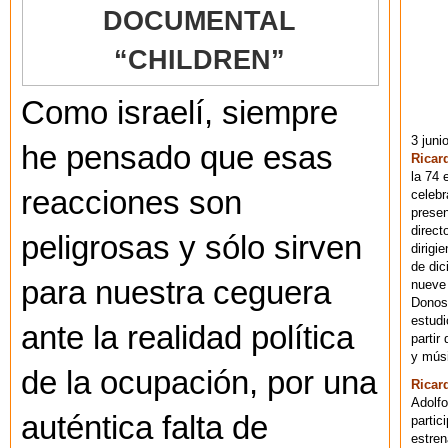
DOCUMENTAL
“CHILDREN”
Como israelí, siempre
3 juni
he pensado que esas
Ricar
la 74 
reacciones son
celebr
presen
direct
peligrosas y sólo sirven
dirigi
de dic
para nuestra ceguera
nueve 
Donost
estudi
ante la realidad política
partir
y músi
de la ocupación, por una
Ricar
Adolfo
auténtica falta de
partic
estren