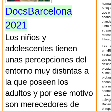
herman
DocsBarcelona
búsque
que él
abando
2021
clande
junto 
su pas
redesc
Los niños y
filtros
adolescentes tienen
Las T
en «El
fiesta
unas percepciones del
que no
desinh
entorno muy distintas a
propia
al mej
protag
la que poseen los
encab
a la m
adultos y por ese motivo
acompa
cantan
salvaj
son merecedores de
Banan
el rep