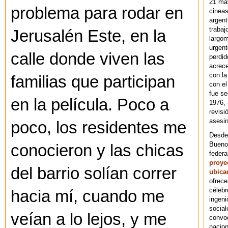
21 ma
problema para rodar en
cineas
argent
trabaj
Jerusalén Este, en la
largom
urgent
calle donde viven las
perdid
acrece
con la
familias que participan
con el
fue se
en la película. Poco a
1976,
revisi
asesin
poco, los residentes me
Desde 
Bueno
conocieron y las chicas
federa
proye
del barrio solían correr
ubica
ofrece
célebr
hacia mí, cuando me
ingeni
social
veían a lo lejos, y me
convoc
nacion