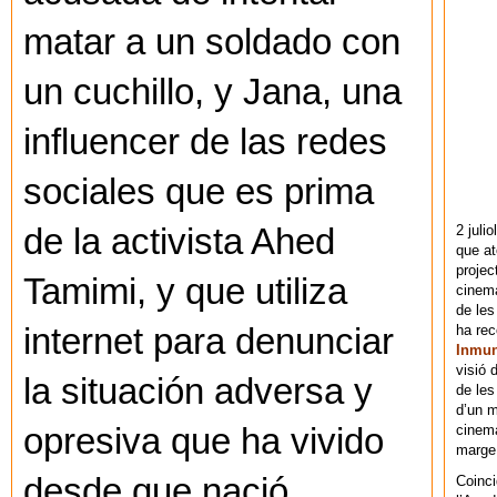
matar a un soldado con
un cuchillo, y Jana, una
influencer de las redes
sociales que es prima
2 juli
de la activista Ahed
que at
projec
Tamimi, y que utiliza
cinema
de les
ha re
internet para denunciar
Inmu
visió 
la situación adversa y
de les
d’un m
cinema
opresiva que ha vivido
marge 
desde que nació.
Coinci