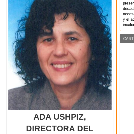
preser
década
necesa
y el a
incalc
CART
ADA USHPIZ,
DIRECTORA DEL