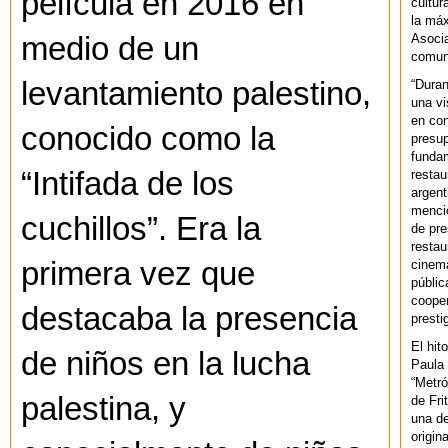
película en 2016 en
cultur
la máx
Asoci
medio de un
comuni
levantamiento palestino,
“Duran
una vi
en con
conocido como la
presup
fundam
“Intifada de los
restau
argent
mencio
cuchillos”. Era la
de pre
restau
primera vez que
cinema
públic
cooper
destacaba la presencia
presti
El hit
de niños en la lucha
Paula 
“Metró
palestina, y
de Fri
una de
origin