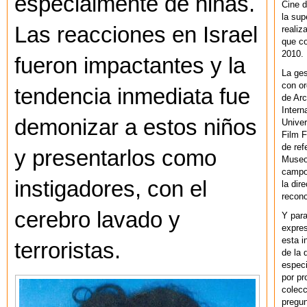
especialmente de niñas.
Cine d
la sup
Las reacciones en Israel
realiz
que co
2010.
fueron impactantes y la
La ges
con or
tendencia inmediata fue
de Arc
Intern
demonizar a estos niños
Univer
Film F
de ref
y presentarlos como
Museo
campo 
instigadores, con el
la dir
recono
cerebro lavado y
Y par
expres
esta i
terroristas.
de la 
especi
por pr
colecc
pregun