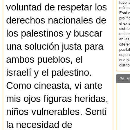
tuvo l
voluntad de respetar los
música
Está 
derechos nacionales de
prolíf
el ext
distri
los palestinos y buscar
retice
en las
una solución justa para
difere
posibi
supues
ambos pueblos, el
que pl
distri
israelí y el palestino.
PALM
Como cineasta, vi ante
mis ojos figuras heridas,
niños vulnerables. Sentí
la necesidad de