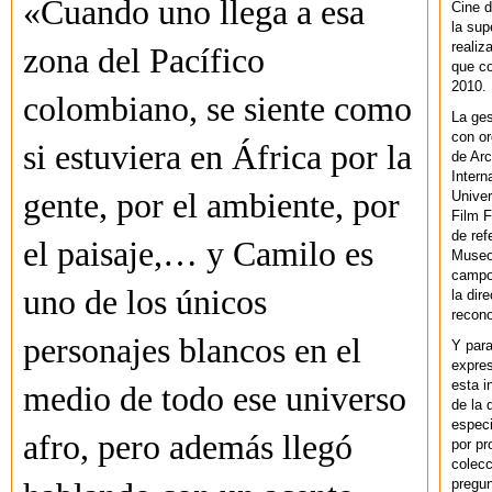
«Cuando uno llega a esa
Cine d
la sup
realiz
zona del Pacífico
que co
2010.
colombiano, se siente como
La ges
con or
si estuviera en África por la
de Arc
Intern
gente, por el ambiente, por
Univer
Film F
de ref
el paisaje,… y Camilo es
Museo
campo 
uno de los únicos
la dir
recono
personajes blancos en el
Y par
expres
esta i
medio de todo ese universo
de la 
especi
afro, pero además llegó
por pr
colecc
pregun