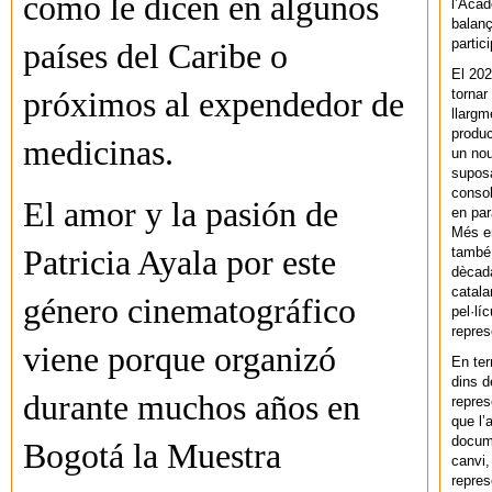
como le dicen en algunos
l’Acad
balanç
partic
países del Caribe o
El 202
tornar
próximos al expendedor de
llargm
produc
medicinas.
un nou
supos
consol
El amor y la pasión de
en par
Més en
també 
Patricia Ayala por este
dècada
catala
género cinematográfico
pel·lí
repres
viene porque organizó
En ter
dins d
durante muchos años en
repres
que l’
docum
Bogotá la Muestra
canvi,
repres