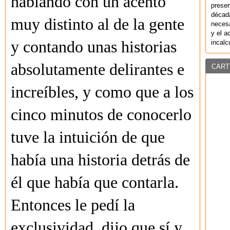
hablando con un acento
preser
década
muy distinto al de la gente
necesa
y el a
y contando unas historias
incalc
absolutamente delirantes e
CART
increíbles, y como que a los
cinco minutos de conocerlo
tuve la intuición de que
había una historia detrás de
él que había que contarla.
Entonces le pedí la
exclusividad, dijo que sí y