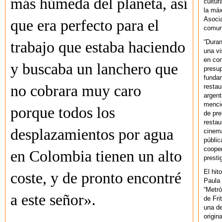
más húmeda del planeta, así
cultur
la máx
Asoci
que era perfecto para el
comuni
“Duran
trabajo que estaba haciendo
una vi
en con
y buscaba un lanchero que
presup
fundam
no cobrara muy caro
restau
argent
mencio
porque todos los
de pre
restau
desplazamientos por agua
cinema
públic
cooper
en Colombia tienen un alto
presti
El hit
coste, y de pronto encontré
Paula 
“Metró
a este señor».
de Fri
una de
origin