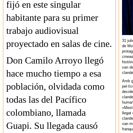
fijó en este singular
habitante para su primer
trabajo audiovisual
31 jul
proyectado en salas de cine.
de Mol
protag
cineas
Don Camilo Arroyo llegó
històr
van de
hace mucho tiempo a esa
cland
Amb gu
población, olvidada como
pel·lí
decide
todas las del Pacífico
clande
human
«Mestr
colombiano, llamada
llegat 
clande
Guapi. Su llegada causó
van ma
franq