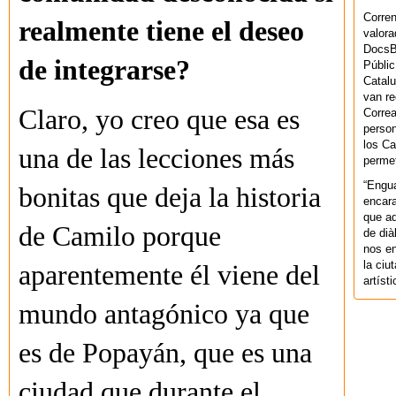
Corren
realmente tiene el deseo
valora
DocsBa
de integrarse?
Públic
Catalu
van re
Claro, yo creo que esa es
Correa
person
los Ca
una de las lecciones más
permet
“Engu
bonitas que deja la historia
encara
que aq
de Camilo porque
de dià
nos en
la ciu
aparentemente él viene del
artíst
mundo antagónico ya que
es de Popayán, que es una
ciudad que durante el