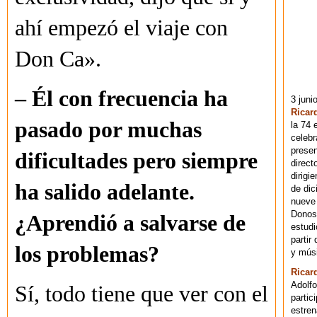
ahí empezó el viaje con
Don Ca».
– Él con frecuencia ha
3 juni
Ricar
pasado por muchas
la 74 
celebr
presen
dificultades pero siempre
direct
dirigi
ha salido adelante.
de dic
nueve 
Donost
¿Aprendió a salvarse de
estudi
partir
los problemas?
y músi
Ricar
Adolfo
Sí, todo tiene que ver con el
partic
estren