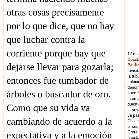
otras cosas precisamente
por lo que dice, que no hay
que luchar contra la
corriente porque hay que
17 mai
DocsB
dejarse llevar para gozarla;
Pel·lí
revisi
la tri
entonces fue tumbador de
coloni
denomi
árboles o buscador de oro.
suec
intern
qüesti
Como que su vida va
la sev
va pas
cambiando de acuerdo a la
Chall
el seu
Greta 
expectativa y a la emoción
escola