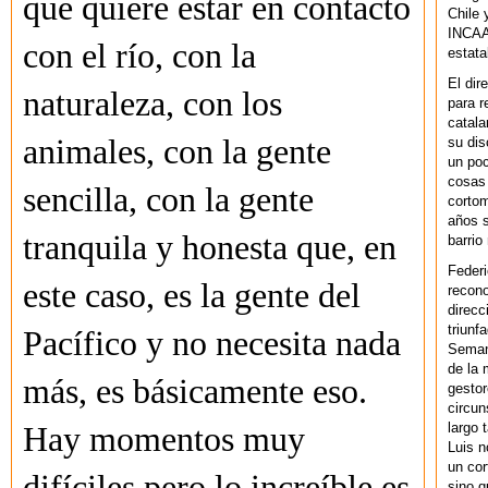
que quiere estar en contacto
Chile 
INCAA 
con el río, con la
estata
El dir
naturaleza, con los
para r
catala
animales, con la gente
su dis
un po
cosas 
sencilla, con la gente
cortom
años s
tranquila y honesta que, en
barrio
Federi
este caso, es la gente del
recono
direcc
triunf
Pacífico y no necesita nada
Semana
de la 
más, es básicamente eso.
gestor
circun
largo 
Hay momentos muy
Luis n
un cor
difíciles pero lo increíble es
sino q