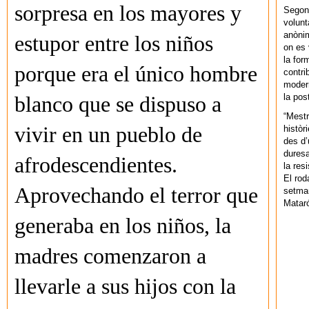
sorpresa en los mayores y
Segons
volunt
anònim
estupor entre los niños
on es 
la for
porque era el único hombre
contri
modern
la pos
blanco que se dispuso a
“Mestr
vivir en un pueblo de
històr
des d’
duresa
afrodescendientes.
la res
El rod
Aprovechando el terror que
setman
Mataró
generaba en los niños, la
madres comenzaron a
llevarle a sus hijos con la