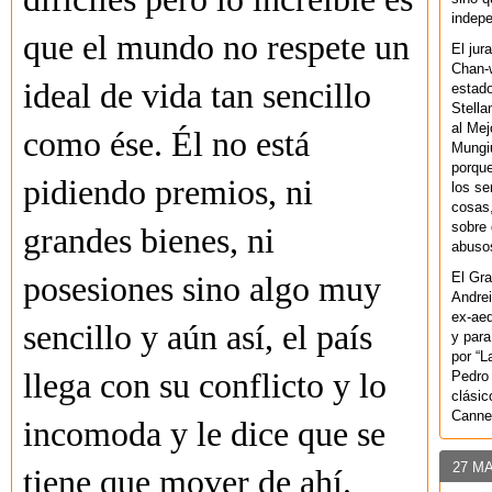
indepe
que el mundo no respete un
El jur
Chan-w
ideal de vida tan sencillo
estad
Stella
al Mej
como ése. Él no está
Mungiu
porque
pidiendo premios, ni
los se
cosas,
sobre 
grandes bienes, ni
abusos
El Gra
posesiones sino algo muy
Andrei
ex-aeq
sencillo y aún así, el país
y para
por “L
llega con su conflicto y lo
Pedro 
clásic
Canne
incomoda y le dice que se
27 M
tiene que mover de ahí.