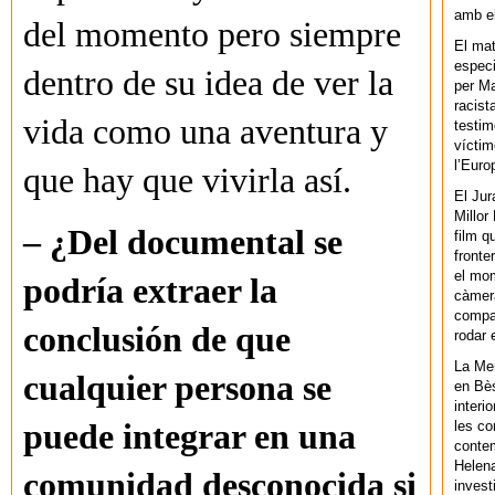
amb el
del momento pero siempre
El mat
especi
dentro de su idea de ver la
per Ma
racist
vida como una aventura y
testim
víctim
l’Euro
que hay que vivirla así.
El Jur
Millor
– ¿Del documental se
film q
fronte
el mom
podría extraer la
càmera
compar
conclusión de que
rodar 
La Men
cualquier persona se
en Bès
interi
les co
puede integrar en una
contem
Helena
comunidad desconocida si
invest