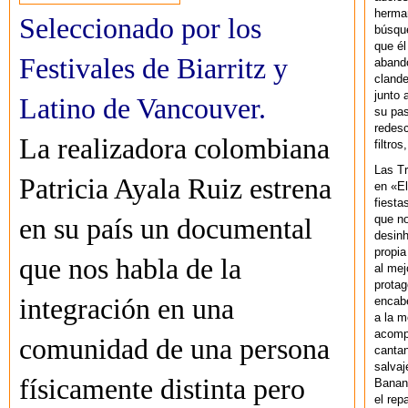
herman
Seleccionado por los
búsque
que él
Festivales de Biarritz y
abando
clande
junto 
Latino de Vancouver.
su pas
redesc
La realizadora colombiana
filtros
Las T
Patricia Ayala Ruiz estrena
en «El
fiesta
que no
en su país un documental
desinh
propia
que nos habla de la
al mej
protag
integración en una
encab
a la m
acompa
comunidad de una persona
cantan
salvaj
físicamente distinta pero
Banan
el rep