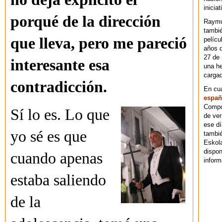
iniciat
porqué de la dirección
Raymu
tambié
que lleva, pero me pareció
pelícu
años d
27 de 
interesante esa
una he
cargad
contradicción.
En cu
españ
Compos
Sí lo es. Lo que
de ver
ese dí
yo sé es que
tambié
Eskol
dispo
cuando apenas
inform
estaba saliendo
de la