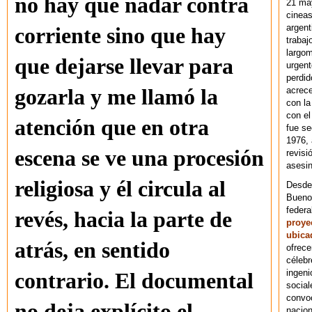
no hay que nadar contra
21 ma
cineas
argent
corriente sino que hay
trabaj
largom
que dejarse llevar para
urgent
perdid
acrece
gozarla y me llamó la
con la
con el
atención que en otra
fue se
1976,
escena se ve una procesión
revisi
asesin
religiosa y él circula al
Desde 
Bueno
federa
revés, hacia la parte de
proye
ubica
atrás, en sentido
ofrece
célebr
ingeni
contrario. El documental
social
convoc
no deja explícito el
nacion