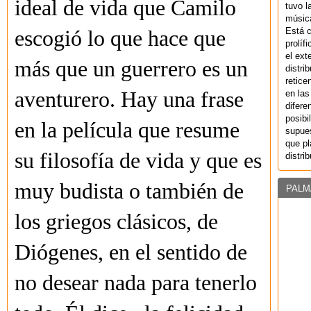
ideal de vida que Camilo
tuvo l
música
Está 
escogió lo que hace que
prolíf
el ext
más que un guerrero es un
distri
retice
aventurero. Hay una frase
en las
difere
posibi
en la película que resume
supues
que pl
su filosofía de vida y que es
distri
muy budista o también de
PALM
los griegos clásicos, de
Diógenes, en el sentido de
no desear nada para tenerlo