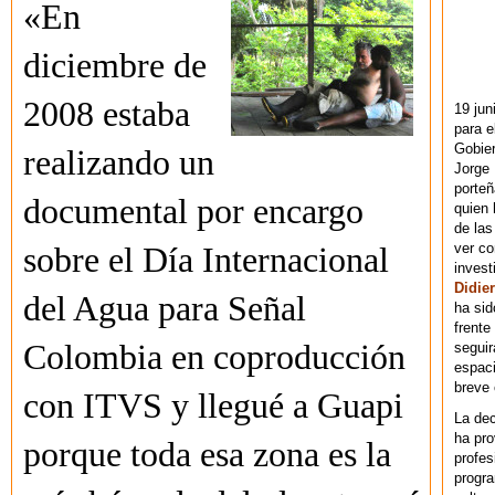
«En
diciembre de
2008 estaba
19 jun
para e
Gobie
realizando un
Jorge 
porteñ
documental por encargo
quien 
de las
ver co
sobre el Día Internacional
invest
Didier
del Agua para Señal
ha sid
frente
Colombia en coproducción
seguir
espaci
breve
con ITVS y llegué a Guapi
La dec
ha pr
porque toda esa zona es la
profes
progra