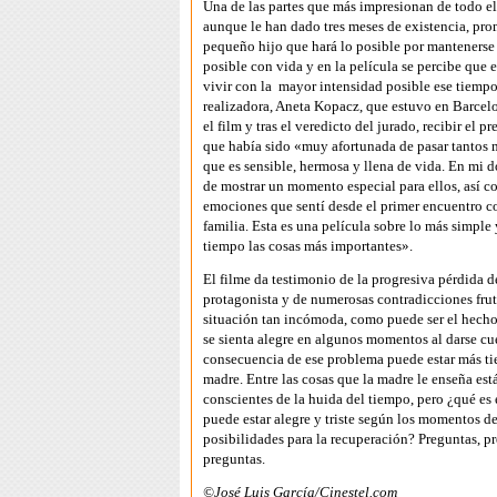
Una de las partes que más impresionan de todo el
aunque le han dado tres meses de existencia, pro
pequeño hijo que hará lo posible por mantenerse
posible con vida y en la película se percibe que e
vivir con la mayor intensidad posible ese tiempo
realizadora, Aneta Kopacz, que estuvo en Barcelo
el film y tras el veredicto del jurado, recibir el p
que había sido «muy afortunada de pasar tantos 
que es sensible, hermosa y llena de vida. En mi d
de mostrar un momento especial para ellos, así c
emociones que sentí desde el primer encuentro c
familia. Esta es una película sobre lo más simple
tiempo las cosas más importantes».
El filme da testimonio de la progresiva pérdida d
protagonista y de numerosas contradicciones fru
situación tan incómoda, como puede ser el hecho
se sienta alegre en algunos momentos al darse cu
consecuencia de ese problema puede estar más t
madre. Entre las cosas que la madre le enseña está
conscientes de la huida del tiempo, pero ¿qué es 
puede estar alegre y triste según los momentos de
posibilidades para la recuperación? Preguntas, p
preguntas.
©José Luis García/Cinestel.com