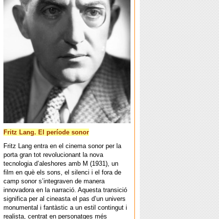
Fritz Lang. El període sonor
Fritz Lang entra en el cinema sonor per la
porta gran tot revolucionant la nova
tecnologia d’aleshores amb M (1931), un
film en què els sons, el silenci i el fora de
camp sonor s’integraven de manera
innovadora en la narració. Aquesta transició
significa per al cineasta el pas d’un univers
monumental i fantàstic a un estil contingut i
realista, centrat en personatges més