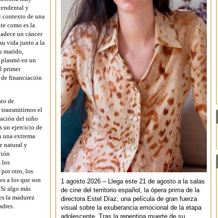
cendental y
l contexto de una
ite como es la
padece un cáncer
 su vida junto a la
u marido,
a plasmó en un
l primer
de financiación
ato de
 transmitirnos el
tación del niño
 un ejercicio de
n una extrema
 natural y
ción
 los
por otro, los
os a los que son
1 agosto 2026 – Llega este 21 de agosto a la salas
 Si algo más
de cine del territorio español, la ópera prima de la
 es la madurez
directora Estel Díaz, una película de gran fuerza
adres.
visual sobre la exuberancia emocional de la etapa
adolescente. Tras la repentina muerte de su