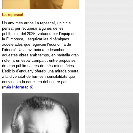
La repesca!
Un any més arriba La repesca!, un cicle
pensat per recuperar algunes de les
pel·lícules del 2025, votades per l’equip de
la Filmoteca, i esquivar les dinàmiques
accelerades que regeixen l’economia de
l’atenció. Una invitació a redescobrir
aquestes obres amb temps, en pantalla gran
i oferint un espai compartit entre propostes
de gran públic i altres de més minoritàries.
L’edició d’enguany ofereix una mirada oberta
a la diversitat de formes i sensibilitats que
conviuen a la cartellera del nostre país.
(
més informació
)