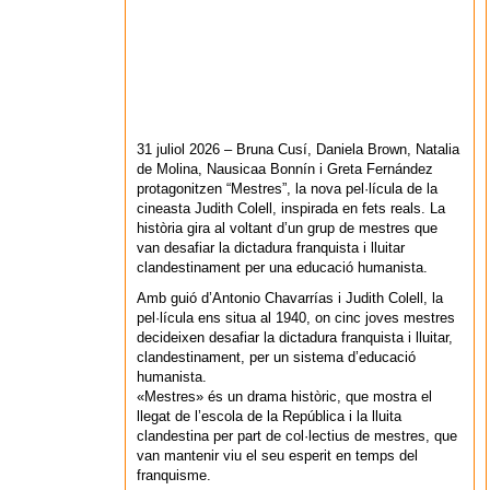
31 juliol 2026 – Bruna Cusí, Daniela Brown, Natalia
de Molina, Nausicaa Bonnín i Greta Fernández
protagonitzen “Mestres”, la nova pel·lícula de la
cineasta Judith Colell, inspirada en fets reals. La
història gira al voltant d’un grup de mestres que
van desafiar la dictadura franquista i lluitar
clandestinament per una educació humanista.
Amb guió d’Antonio Chavarrías i Judith Colell, la
pel·lícula ens situa al 1940, on cinc joves mestres
decideixen desafiar la dictadura franquista i lluitar,
clandestinament, per un sistema d’educació
humanista.
«Mestres» és un drama històric, que mostra el
llegat de l’escola de la República i la lluita
clandestina per part de col·lectius de mestres, que
van mantenir viu el seu esperit en temps del
franquisme.