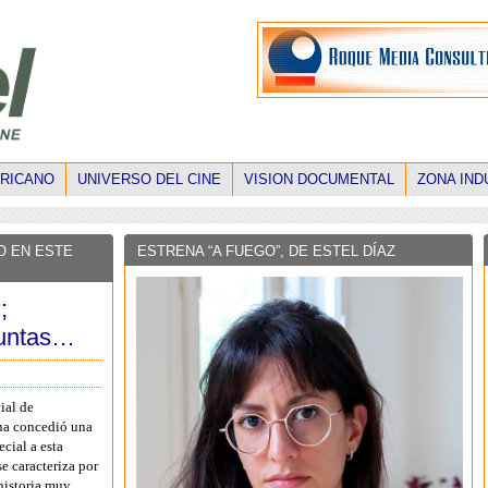
ERICANO
UNIVERSO DEL CINE
VISION DOCUMENTAL
ZONA IND
O EN ESTE
ESTRENA “A FUEGO”, DE ESTEL DÍAZ
;
guntas…
ial de
a concedió una
cial a esta
se caracteriza por
historia muy