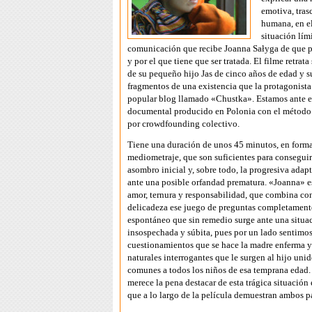
emotiva, tras
humana, en e
situación lím
comunicación que recibe Joanna Sałyga de que 
y por el que tiene que ser tratada. El filme retrata
de su pequeño hijo Jas de cinco años de edad y s
fragmentos de una existencia que la protagonist
popular blog llamado «Chustka». Estamos ante e
documental producido en Polonia con el método 
por crowdfounding colectivo.
Tiene una duración de unos 45 minutos, en form
mediometraje, que son suficientes para conseguir
asombro inicial y, sobre todo, la progresiva adap
ante una posible orfandad prematura. «Joanna» es
amor, ternura y responsabilidad, que combina co
delicadeza ese juego de preguntas completamente
espontáneo que sin remedio surge ante una situa
insospechada y súbita, pues por un lado sentimos
cuestionamientos que se hace la madre enferma y 
naturales interrogantes que le surgen al hijo unid
comunes a todos los niños de esa temprana edad.
merece la pena destacar de esta trágica situación
que a lo largo de la película demuestran ambos p