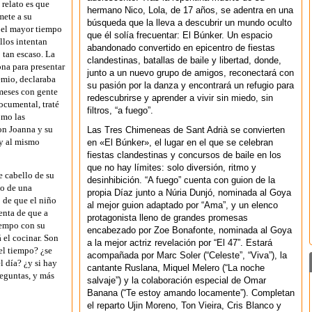
 relato es que
hermano Nico, Lola, de 17 años, se adentra en una
mete a su
búsqueda que la lleva a descubrir un mundo oculto
 el mayor tiempo
que él solía frecuentar: El Búnker. Un espacio
llos intentan
abandonado convertido en epicentro de fiestas
 tan escaso. La
clandestinas, batallas de baile y libertad, donde,
na para presentar
junto a un nuevo grupo de amigos, reconectará con
remio, declaraba
su pasión por la danza y encontrará un refugio para
meses con gente
redescubrirse y aprender a vivir sin miedo, sin
ocumental, traté
filtros, “a fuego”.
omo las
on Joanna y su
Las Tres Chimeneas de Sant Adrià se convierten
 y al mismo
en «El Búnker», el lugar en el que se celebran
fiestas clandestinas y concursos de baile en los
que no hay límites: solo diversión, ritmo y
e cabello de su
desinhibición. “A fuego” cuenta con guion de la
to de una
propia Díaz junto a Núria Dunjó, nominada al Goya
 de que el niño
al mejor guion adaptado por “Ama”, y un elenco
enta de que a
protagonista lleno de grandes promesas
iempo con su
encabezado por Zoe Bonafonte, nominada al Goya
 el cocinar. Son
a la mejor actriz revelación por “El 47”. Estará
el tiempo? ¿se
acompañada por Marc Soler (“Celeste”, “Viva”), la
l día? ¿y si hay
cantante Ruslana, Miquel Melero (“La noche
reguntas, y más
salvaje”) y la colaboración especial de Omar
Banana (“Te estoy amando locamente”). Completan
el reparto Ujin Moreno, Ton Vieira, Cris Blanco y