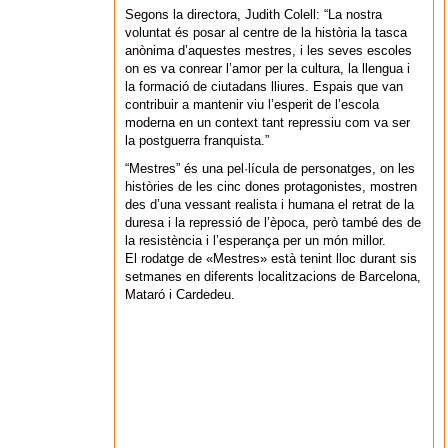
Segons la directora, Judith Colell: “La nostra
voluntat és posar al centre de la història la tasca
anònima d’aquestes mestres, i les seves escoles
on es va conrear l’amor per la cultura, la llengua i
la formació de ciutadans lliures. Espais que van
contribuir a mantenir viu l’esperit de l’escola
moderna en un context tant repressiu com va ser
la postguerra franquista.”
“Mestres” és una pel·lícula de personatges, on les
històries de les cinc dones protagonistes, mostren
des d’una vessant realista i humana el retrat de la
duresa i la repressió de l’època, però també des de
la resistència i l’esperança per un món millor.
El rodatge de «Mestres» està tenint lloc durant sis
setmanes en diferents localitzacions de Barcelona,
Mataró i Cardedeu.