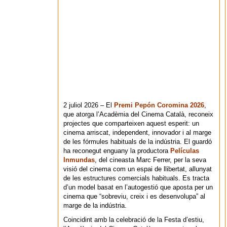
2 juliol 2026 – El
Premi Pepón Coromina 2026
,
que atorga l’Acadèmia del Cinema Català, reconeix
projectes que comparteixen aquest esperit: un
cinema arriscat, independent, innovador i al marge
de les fórmules habituals de la indústria. El guardó
ha reconegut enguany la productora
Películas
Inmundas
, del cineasta Marc Ferrer, per la seva
visió del cinema com un espai de llibertat, allunyat
de les estructures comercials habituals. Es tracta
d’un model basat en l’autogestió que aposta per un
cinema que “sobreviu, creix i es desenvolupa” al
marge de la indústria.
Coincidint amb la celebració de la Festa d’estiu,