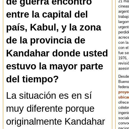
de guerra encontró
21 ma
cineas
argent
entre la capital del
trabaj
largom
país, Kabul, y la zona
urgent
perdid
acrece
de la provincia de
con la
con el
Kandahar donde usted
fue se
1976,
revisi
estuvo la mayor parte
asesin
del tiempo?
Desde 
Bueno
federa
proye
La situación es en sí
ubica
ofrece
muy diferente porque
célebr
ingeni
social
originalmente Kandahar
convoc
nacion