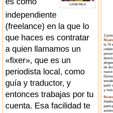
es como
LOUIE PALU
independiente
(freelance) en la que lo
que haces es contratar
3 juni
Ricar
la 74 
a quien llamamos un
celebr
presen
«fixer», que es un
direct
dirigi
de dic
periodista local, como
nueve 
Donost
guía y traductor, y
estudi
partir
y músi
entonces trabajas por tu
Ricar
Adolfo
cuenta. Esa facilidad te
partic
estren