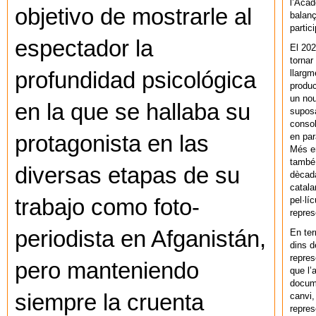
l’Acad
objetivo de mostrarle al
balanç
partic
espectador la
El 202
tornar
llargm
profundidad psicológica
produc
un nou
en la que se hallaba su
supos
consol
en par
protagonista en las
Més en
també 
diversas etapas de su
dècada
catala
pel·lí
trabajo como foto-
repres
periodista en Afganistán,
En ter
dins d
repres
pero manteniendo
que l’
docum
siempre la cruenta
canvi,
repres