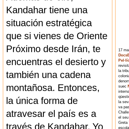
Kandahar tiene una
situación estratégica
que si vienes de Oriente
Próximo desde Irán, te
17 mai
DocsB
encuentras el desierto y
Pel·lí
revisi
la tri
también una cadena
coloni
denomi
montañosa. Entonces,
suec
intern
qüesti
la única forma de
la sev
va pas
atravesar el país es a
Chall
el seu
Greta 
través de Kandahar. Yo
escola