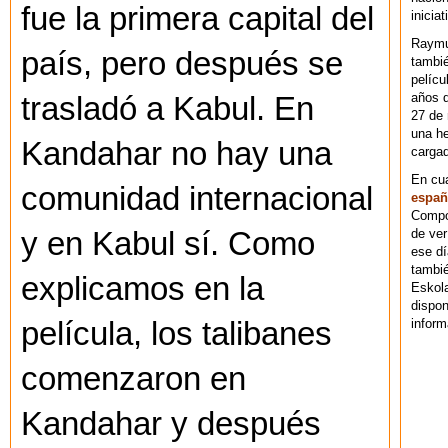
fue la primera capital del
iniciat
Raymu
país, pero después se
tambié
pelícu
años d
trasladó a Kabul. En
27 de 
una he
Kandahar no hay una
cargad
En cu
comunidad internacional
españ
Compos
de ver
y en Kabul sí. Como
ese dí
tambié
explicamos en la
Eskol
dispo
inform
película, los talibanes
comenzaron en
Kandahar y después