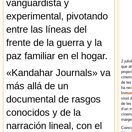
vanguardista y
experimental, pivotando
entre las líneas del
frente de la guerra y la
paz familiar en el hogar.
2 juli
que at
«Kandahar Journals» va
projec
cinema
de les
más allá de un
ha re
Inmu
documental de rasgos
visió 
de les
d’un m
conocidos y de la
cinema
marge 
narración lineal, con el
Coinci