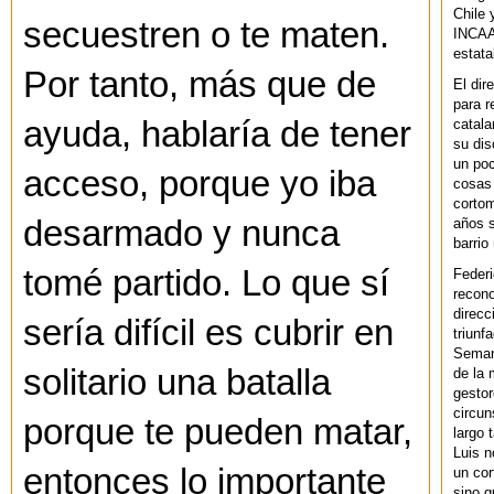
Chile 
secuestren o te maten.
INCAA 
estata
Por tanto, más que de
El dir
para r
ayuda, hablaría de tener
catala
su dis
un po
acceso, porque yo iba
cosas 
cortom
desarmado y nunca
años s
barrio
tomé partido. Lo que sí
Federi
recono
direcc
sería difícil es cubrir en
triunf
Semana
solitario una batalla
de la 
gestor
circun
porque te pueden matar,
largo 
Luis n
entonces lo importante
un cor
sino q