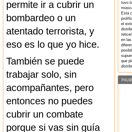
permite ir a cubrir un
tuvo l
música
Está 
bombardeo o un
prolíf
el ext
atentado terrorista, y
distri
retice
en las
eso es lo que yo hice.
difere
posibi
supues
También se puede
que pl
distri
trabajar solo, sin
PALM
acompañantes, pero
entonces no puedes
cubrir un combate
porque si vas sin guía