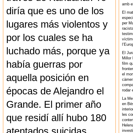
amb el
diría que es uno de los
El mat
especi
lugares más violentos y
per Ma
racist
testim
por los cuales se ha
víctim
l’Euro
luchado más, porque ya
El Jur
Millor
había guerras por
film q
fronte
el mom
aquella posición en
càmera
compar
épocas de Alejandro el
rodar 
La Men
Grande. El primer año
en Bès
interi
les co
que residí allí hubo 180
contem
Helena
atentados suicidas.
invest