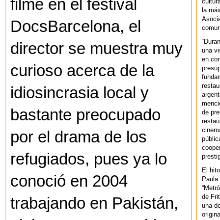
filme en el festival
cultur
la máx
Asoci
DocsBarcelona, el
comuni
“Duran
director se muestra muy
una vi
en con
curioso acerca de la
presup
fundam
restau
idiosincrasia local y
argent
mencio
bastante preocupado
de pre
restau
cinema
por el drama de los
públic
cooper
refugiados, pues ya lo
presti
El hit
conoció en 2004
Paula 
“Metró
de Fri
trabajando en Pakistán,
una de
origin