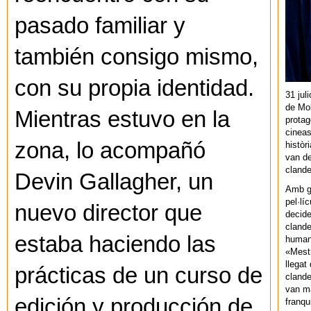
pasado familiar y
también consigo mismo,
con su propia identidad.
31 jul
de Mol
Mientras estuvo en la
protag
cineas
zona, lo acompañó
històr
van de
cland
Devin Gallagher, un
Amb gu
pel·lí
nuevo director que
decide
clande
estaba haciendo las
human
«Mestr
llegat 
prácticas de un curso de
clande
van ma
edición y producción de
franq