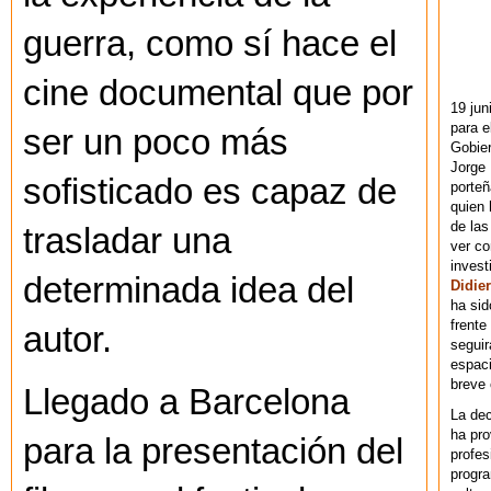
guerra, como sí hace el
cine documental que por
19 jun
para e
ser un poco más
Gobie
Jorge 
sofisticado es capaz de
porteñ
quien 
de las
trasladar una
ver co
invest
determinada idea del
Didier
ha sid
frente
autor.
seguir
espaci
breve
Llegado a Barcelona
La dec
ha pr
para la presentación del
profes
progra