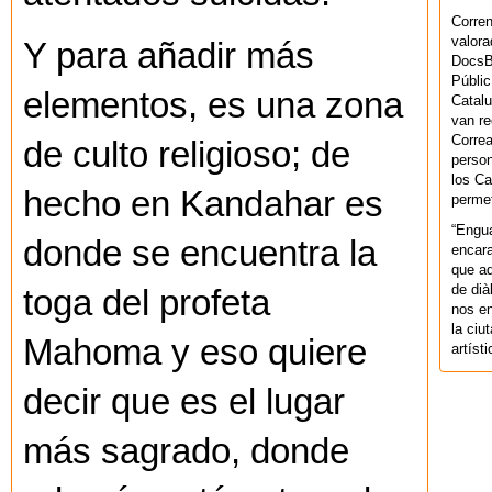
Corren
valora
Y para añadir más
DocsBa
Públic
elementos, es una zona
Catalu
van re
Correa
de culto religioso; de
person
los Ca
hecho en Kandahar es
permet
“Engu
donde se encuentra la
encara
que aq
de dià
toga del profeta
nos en
la ciu
Mahoma y eso quiere
artíst
decir que es el lugar
más sagrado, donde