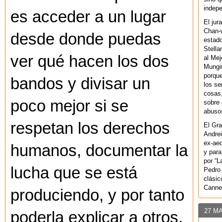
indepe
es acceder a un lugar
El jur
Chan-w
desde donde puedas
estad
Stella
ver qué hacen los dos
al Mej
Mungiu
porque
bandos y divisar un
los se
cosas,
poco mejor si se
sobre 
abusos
respetan los derechos
El Gra
Andrei
ex-aeq
humanos, documentar la
y para
por “L
lucha que se está
Pedro 
clásic
Canne
produciendo, y por tanto
27 M
poderla explicar a otros.