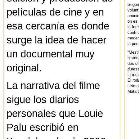
Segons
películas de cine y en
volunt
anònim
on es 
esa cercanía es donde
la for
contri
surge la idea de hacer
modern
la pos
un documental muy
“Mestr
històr
des d’
original.
duresa
la res
El rod
La narrativa del filme
setman
Mataró
sigue los diarios
personales que Louie
Palu escribió en