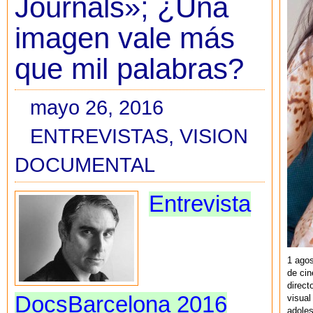
Journals»; ¿Una
imagen vale más
que mil palabras?
mayo 26, 2016
ENTREVISTAS
,
VISION
DOCUMENTAL
Entrevista
1 agos
de cin
direct
DocsBarcelona 2016
visual
adoles