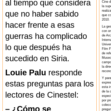
al tiempo que considera
Cine d
la sup
realiz
que no haber sabido
que co
2010.
hacer frente a esas
La ges
con or
guerras ha complicado
de Arc
Intern
Univer
lo que después ha
Film F
de ref
sucedido en Siria.
Museo
campo 
la dir
Louie Palu
responde
recono
Y par
estas preguntas para los
expres
esta i
de la 
lectores de Cinestel:
especi
por pr
colecc
– ¿Cómo se
pregun