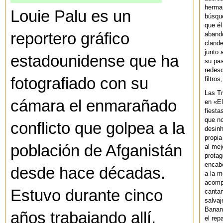
herman
Louie Palu es un
búsque
que él
reportero gráfico
abando
clande
junto 
estadounidense que ha
su pas
redesc
fotografiado con su
filtros
Las T
cámara el enmarañado
en «El
fiesta
que no
conflicto que golpea a la
desinh
propia
población de Afganistán
al mej
protag
encab
desde hace décadas.
a la m
acompa
Estuvo durante cinco
cantan
salvaj
Banan
años trabajando allí,
el rep