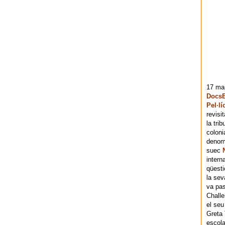
17 mai
DocsB
Pel·lí
revisi
la tri
coloni
denomi
suec
intern
qüesti
la sev
va pas
Chall
el seu
Greta 
escola