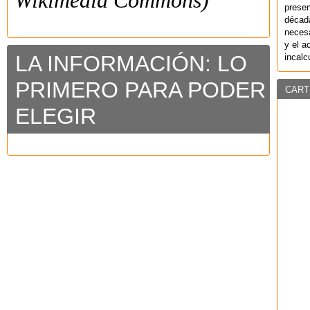
Wikimedia Commons)
preser
década
necesa
y el a
LA INFORMACIÓN: LO
incalc
PRIMERO PARA PODER
CART
ELEGIR