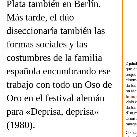
Plata también en Berlín.
Más tarde, el dúo
diseccionaría también las
formas sociales y las
costumbres de la familia
2 juli
española encumbrando ese
que at
projec
cinema
trabajo con todo un Oso de
de les
ha re
Oro en el festival alemán
Inmu
visió 
de les
para «Deprisa, deprisa»
d’un m
cinema
(1980).
marge 
Coinci