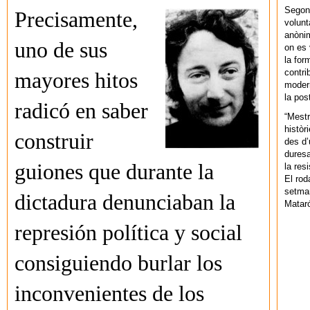
Segons
Precisamente,
volunt
anònim
uno de sus
on es 
la for
contri
mayores hitos
modern
la pos
radicó en saber
“Mestr
històr
construir
des d’
duresa
guiones que durante la
la res
El rod
setman
dictadura denunciaban la
Mataró
represión política y social
consiguiendo burlar los
inconvenientes de los