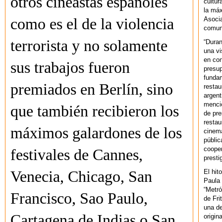
otros cineastas españoles
cultur
la máx
Asoci
como es el de la violencia
comuni
terrorista y no solamente
“Duran
una vi
en con
sus trabajos fueron
presup
fundam
premiados en Berlín, sino
restau
argent
mencio
que también recibieron los
de pre
restau
máximos galardones de los
cinema
públic
cooper
festivales de Cannes,
presti
El hit
Venecia, Chicago, San
Paula 
“Metró
Francisco, Sao Paulo,
de Fri
una de
Cartagena de Indias o San
origin