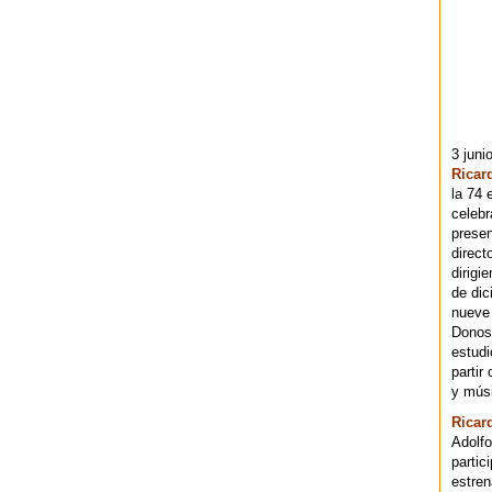
3 juni
Ricar
la 74 
celebr
presen
direct
dirigi
de dic
nueve 
Donost
estudi
partir
y músi
Ricar
Adolfo
partic
estren