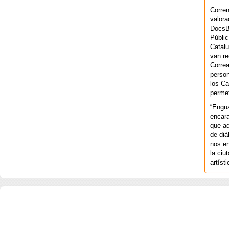
Corren
valora
DocsBa
Públic
Catalu
van re
Correa
person
los Ca
permet
“Engu
encara
que aq
de dià
nos en
la ciu
artíst
COPYRIGHT 2026 ©AGENCIA 
BARCELONA. CATALUNYA. - A