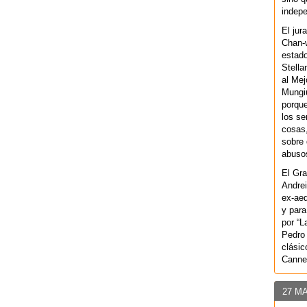
indepe
El jur
Chan-w
estad
Stella
al Mej
Mungiu
porque
los se
cosas,
sobre 
abusos
El Gra
Andrei
ex-aeq
y para
por “L
Pedro 
clásic
Canne
27 M