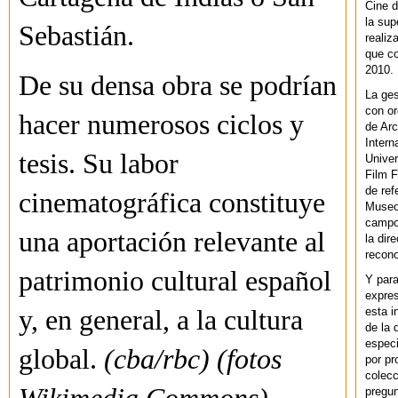
Cine d
la sup
Sebastián.
realiz
que co
2010.
De su densa obra se podrían
La ges
con or
hacer numerosos ciclos y
de Arc
Intern
tesis. Su labor
Univer
Film F
de ref
cinematográfica constituye
Museo
campo 
una aportación relevante al
la dir
recono
patrimonio cultural español
Y par
expres
esta i
y, en general, a la cultura
de la 
especi
global.
(cba/rbc) (fotos
por pr
colecc
pregun