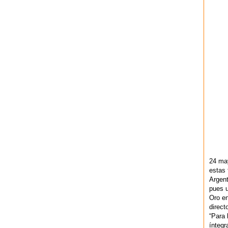
24 ma
estas 
Argent
pues u
Oro en
direct
“Para 
ínteg