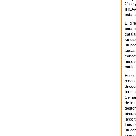
Chile 
INCAA 
estata
El dir
para r
catala
su dis
un po
cosas 
cortom
años s
barrio
Federi
recono
direcc
triunf
Semana
de la 
gestor
circun
largo 
Luis n
un cor
sino q