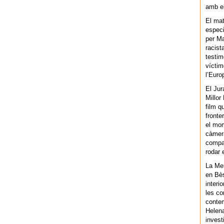
amb el
El mat
especi
per Ma
racist
testim
víctim
l’Euro
El Jur
Millor
film q
fronte
el mom
càmera
compar
rodar 
La Men
en Bès
interi
les co
contem
Helena
invest