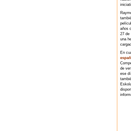
iniciat
Raymu
tambié
pelícu
años d
27 de 
una he
cargad
En cu
españ
Compos
de ver
ese dí
tambié
Eskol
dispo
inform