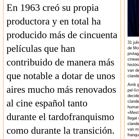
En 1963 creó su propia
productora y en total ha
producido más de cincuenta
31 jul
películas que han
de Mol
protag
cineas
contribuido de manera más
històr
van de
que notable a dotar de unos
cland
Amb gu
aires mucho más renovados
pel·lí
decide
al cine español tanto
clande
human
«Mestr
durante el tardofranquismo
llegat 
clande
como durante la transición.
van ma
franq