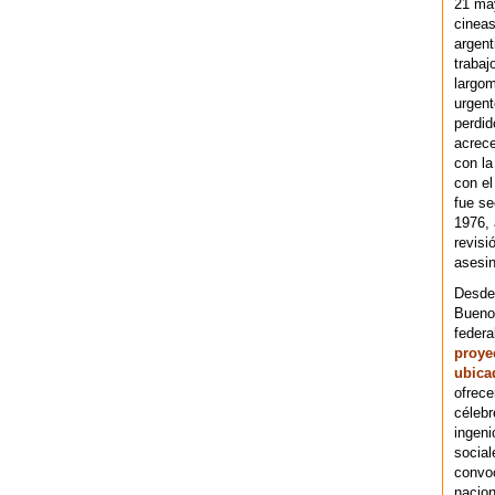
21 ma
cineas
argent
trabaj
largom
urgent
perdid
acrece
con la
con el
fue se
1976,
revisi
asesin
Desde 
Bueno
federa
proye
ubica
ofrece
célebr
ingeni
social
convoc
nacion