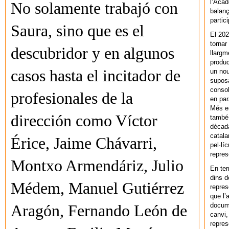
l’Acad
No solamente trabajó con
balanç
partic
Saura, sino que es el
El 202
tornar
descubridor y en algunos
llargm
produc
casos hasta el incitador de
un nou
supos
consol
profesionales de la
en par
Més en
dirección como Víctor
també 
dècada
catala
Érice, Jaime Chávarri,
pel·lí
repres
Montxo Armendáriz, Julio
En ter
dins d
Médem, Manuel Gutiérrez
repres
que l’
docum
Aragón, Fernando León de
canvi,
repres