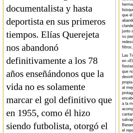
herman
documentalista y hasta
búsque
que él
deportista en sus primeros
abando
clande
junto 
tiempos. Elías Querejeta
su pas
redesc
nos abandonó
filtros
Las T
definitivamente a los 78
en «El
fiesta
años enseñándonos que la
que no
desinh
propia
vida no es solamente
al mej
protag
marcar el gol definitivo que
encab
a la m
acompa
en 1955, como él hizo
cantan
salvaj
siendo futbolista, otorgó el
Banan
el rep