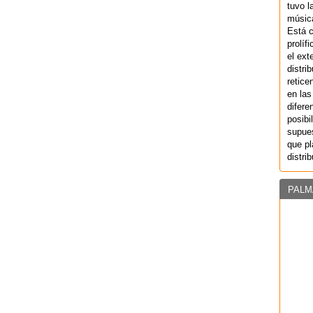
tuvo l
música
Está 
prolíf
el ext
distri
retice
en las
difere
posibi
supues
que pl
distri
PALM