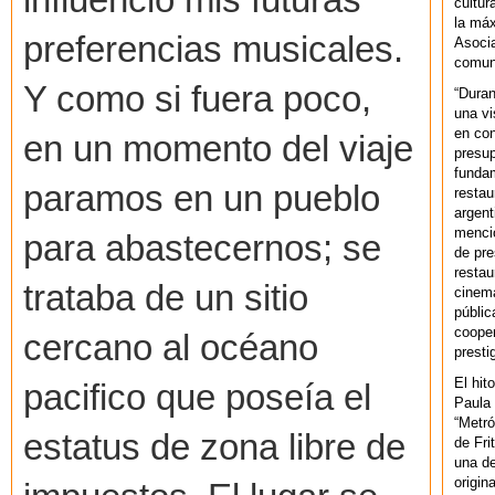
influenció mis futuras
cultur
la máx
preferencias musicales.
Asoci
comuni
Y como si fuera poco,
“Duran
una vi
en con
en un momento del viaje
presup
fundam
paramos en un pueblo
restau
argent
mencio
para abastecernos; se
de pre
restau
trataba de un sitio
cinema
públic
cooper
cercano al océano
presti
El hit
pacifico que poseía el
Paula 
“Metró
estatus de zona libre de
de Fri
una de
origin