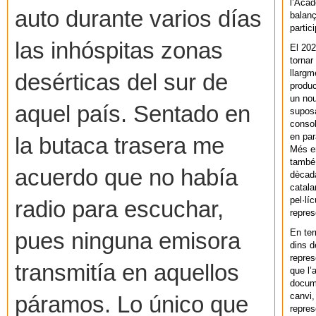
l’Acad
auto durante varios días
balanç
partic
las inhóspitas zonas
El 202
tornar
llargm
desérticas del sur de
produc
un nou
aquel país. Sentado en
supos
consol
en par
la butaca trasera me
Més en
també 
acuerdo que no había
dècada
catala
pel·lí
radio para escuchar,
repres
En ter
pues ninguna emisora
dins d
repres
transmitía en aquellos
que l’
docum
canvi,
páramos. Lo único que
repres