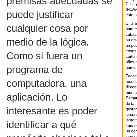
premisas adecuadas se
Chile 
INCAA 
puede justificar
estata
El dir
cualquier cosa por
para r
catala
medio de la lógica.
su dis
un po
cosas 
Como si fuera un
cortom
años s
programa de
barrio
Federi
computadora, una
recono
direcc
triunf
aplicación. Lo
Semana
de la 
interesante es poder
gestor
circun
largo 
identificar a qué
Luis n
un cor
sino q