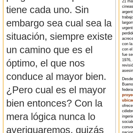
21 ma
cineas
tiene cada uno. Sin
argent
trabaj
embargo sea cual sea la
largom
urgent
perdid
situación, siempre existe
acrece
con la
un camino que es el
con el
fue se
1976,
óptimo, el que nos
revisi
asesin
conduce al mayor bien.
Desde 
Bueno
¿Pero cual es el mayor
federa
proye
ubica
bien entonces? Con la
ofrece
célebr
mera lógica nunca lo
ingeni
social
convoc
averiguaremos, quizás
nacion