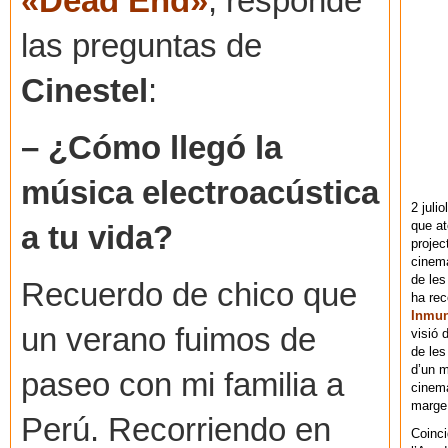
«Dead End»
, responde
las preguntas de
Cinestel
:
– ¿Cómo llegó la
música electroacústica
2 juli
que at
a tu vida?
projec
cinema
de les
Recuerdo de chico que
ha re
Inmu
un verano fuimos de
visió 
de les
d’un m
paseo con mi familia a
cinema
marge 
Perú. Recorriendo en
Coinci