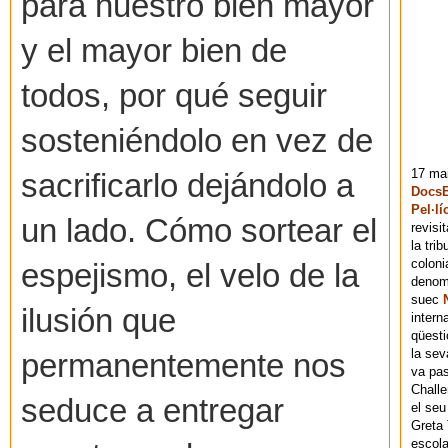
para nuestro bien mayor
y el mayor bien de
todos, por qué seguir
sosteniéndolo en vez de
17 mai
sacrificarlo dejándolo a
DocsB
Pel·lí
un lado. Cómo sortear el
revisi
la tri
coloni
espejismo, el velo de la
denomi
suec
ilusión que
intern
qüesti
la sev
permanentemente nos
va pas
Chall
seduce a entregar
el seu
Greta 
escola