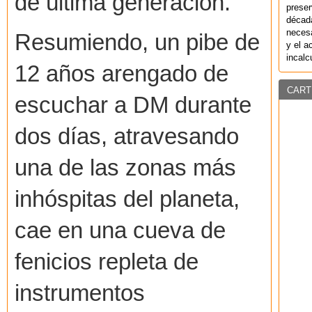
de última generación.
preser
década
necesa
Resumiendo, un pibe de
y el a
incalc
12 años arengado de
CART
escuchar a DM durante
dos días, atravesando
una de las zonas más
inhóspitas del planeta,
cae en una cueva de
fenicios repleta de
instrumentos