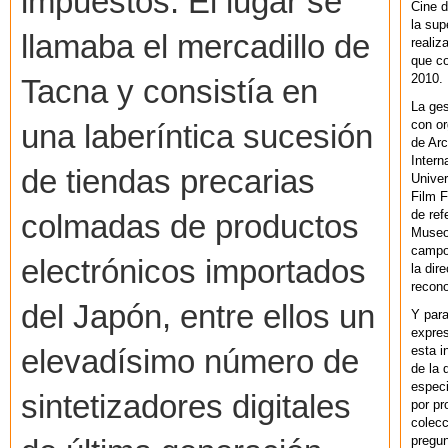
impuestos. El lugar se
Cine d
la sup
llamaba el mercadillo de
realiz
que co
2010.
Tacna y consistía en
La ges
con or
una laberíntica sucesión
de Arc
Intern
de tiendas precarias
Univer
Film F
de ref
colmadas de productos
Museo
campo 
electrónicos importados
la dir
recono
del Japón, entre ellos un
Y par
expres
esta i
elevadísimo número de
de la 
especi
sintetizadores digitales
por pr
colecc
pregun