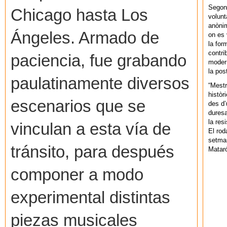
Segons
Chicago hasta Los
volunt
anònim
Ángeles. Armado de
on es 
la for
contri
paciencia, fue grabando
modern
la pos
paulatinamente diversos
“Mestr
històr
escenarios que se
des d’
duresa
la res
vinculan a esta vía de
El rod
setman
tránsito, para después
Mataró
componer a modo
experimental distintas
piezas musicales