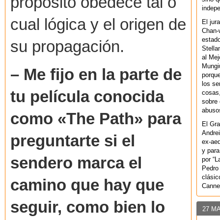
propósito obedece tal o
indepe
cual lógica y el origen de
El jur
Chan-w
estad
su propagación.
Stella
al Mej
Mungiu
– Me fijo en la parte de
porque
los se
tu película conocida
cosas,
sobre 
abusos
como «The Path» para
El Gra
Andrei
preguntarte si el
ex-aeq
y para
sendero marca el
por “L
Pedro 
clásic
camino que hay que
Canne
seguir, como bien lo
27 M