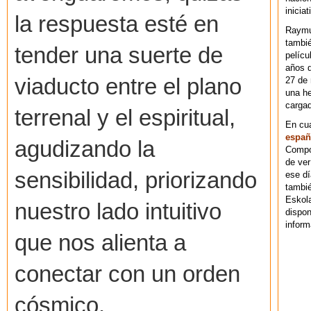
iniciat
la respuesta esté en
Raymu
tambié
tender una suerte de
pelícu
años d
viaducto entre el plano
27 de 
una he
cargad
terrenal y el espiritual,
En cu
españ
agudizando la
Compos
de ver
sensibilidad, priorizando
ese dí
tambié
Eskol
nuestro lado intuitivo
dispo
inform
que nos alienta a
conectar con un orden
cósmico.