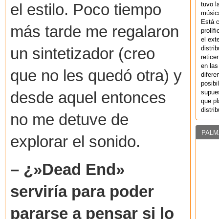
tuvo l
el estilo. Poco tiempo
música
Está 
más tarde me regalaron
prolíf
el ext
distri
un sintetizador (creo
retice
en las
que no les quedó otra) y
difere
posibi
supues
desde aquel entonces
que pl
distri
no me detuve de
PALM
explorar el sonido.
– ¿»Dead End»
serviría para poder
pararse a pensar si lo