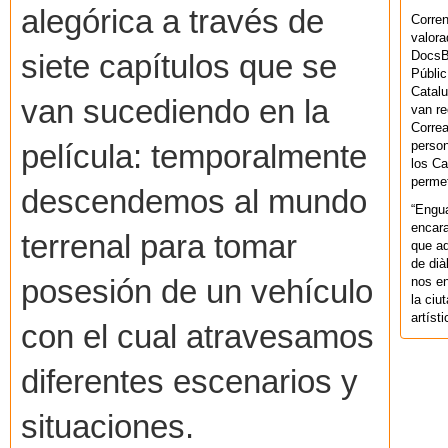
alegórica a través de
Corren
valora
DocsBa
siete capítulos que se
Públic
Catalu
van sucediendo en la
van re
Correa
person
película: temporalmente
los Ca
permet
descendemos al mundo
“Engu
encara
terrenal para tomar
que aq
de dià
nos en
posesión de un vehículo
la ciu
artíst
con el cual atravesamos
diferentes escenarios y
situaciones.