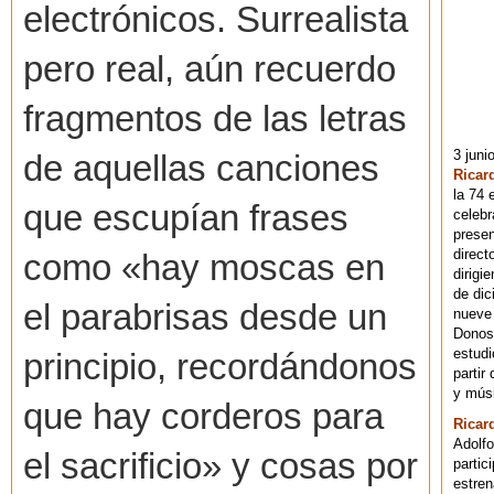
electrónicos. Surrealista
pero real, aún recuerdo
fragmentos de las letras
3 juni
de aquellas canciones
Ricar
la 74 
que escupían frases
celebr
presen
direct
como «hay moscas en
dirigi
de dic
el parabrisas desde un
nueve 
Donost
estudi
principio, recordándonos
partir
y músi
que hay corderos para
Ricar
Adolfo
el sacrificio» y cosas por
partic
estren