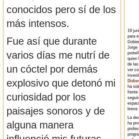
conocidos pero sí de los
más intensos.
19 jun
para e
Fue así que durante
Gobie
Jorge 
varios días me nutrí de
porteñ
quien 
de las
un cóctel por demás
ver co
invest
explosivo que detonó mi
Didier
ha sid
frente
curiosidad por los
seguir
espaci
paisajes sonoros y de
breve
La dec
alguna manera
ha pr
profes
progra