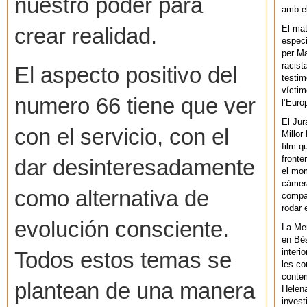
nuestro poder para
amb el
El mat
crear realidad.
especi
per Ma
racist
El aspecto positivo del
testim
víctim
numero 66 tiene que ver
l’Euro
El Jur
con el servicio, con el
Millor
film q
fronte
dar desinteresadamente
el mom
càmera
como alternativa de
compar
rodar 
evolución consciente.
La Men
en Bès
interi
Todos estos temas se
les co
contem
plantean de una manera
Helena
invest