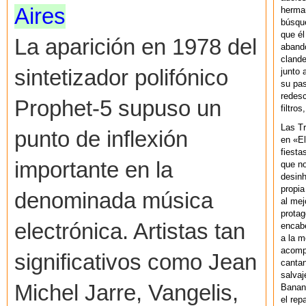
Aires
herman
búsque
que él
La aparición en 1978 del
abando
clande
sintetizador polifónico
junto 
su pas
redesc
Prophet-5 supuso un
filtros
Las T
punto de inflexión
en «El
fiesta
importante en la
que no
desinh
propia
denominada música
al mej
protag
electrónica. Artistas tan
encab
a la m
acompa
significativos como Jean
cantan
salvaj
Michel Jarre, Vangelis,
Banan
el rep