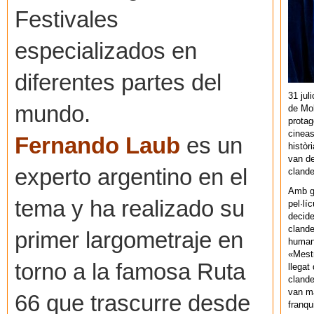
Festivales
especializados en
diferentes partes del
31 jul
mundo.
de Mol
protag
cineas
Fernando Laub
es un
històr
van de
experto argentino en el
cland
Amb gu
tema y ha realizado su
pel·lí
decide
clande
primer largometraje en
human
«Mestr
torno a la famosa Ruta
llegat 
clande
van ma
66 que trascurre desde
franq