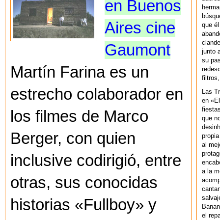
en Buenos
herman
búsque
Aires cine
que él
abando
clande
Gaumont
junto 
su pas
Martín Farina es un
redesc
filtros
estrecho colaborador en
Las T
en «El
fiesta
los filmes de Marco
que no
desinh
Berger, con quien
propia
al mej
protag
inclusive codirigió, entre
encab
a la m
otras, sus conocidas
acompa
cantan
salvaj
historias «Fullboy» y
Banan
el rep