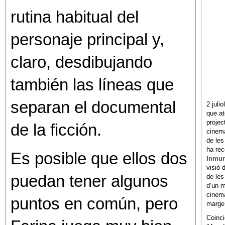
rutina habitual del
personaje principal y,
claro, desdibujando
también las líneas que
separan el documental
2 juli
que at
projec
de la ficción.
cinema
de les
ha re
Es posible que ellos dos
Inmu
visió 
puedan tener algunos
de les
d’un m
cinema
puntos en común, pero
marge 
Coinci