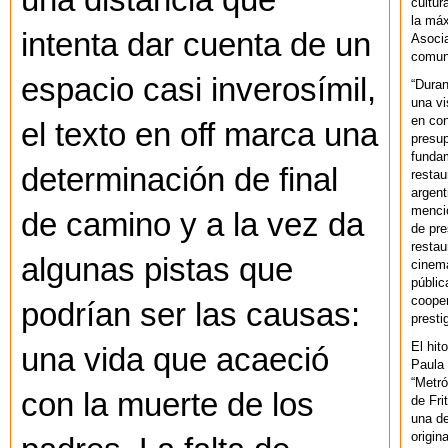
una distancia que
cultur
la máx
intenta dar cuenta de un
Asoci
comuni
espacio casi inverosímil,
“Duran
una vi
en con
el texto en off marca una
presup
fundam
determinación de final
restau
argent
mencio
de camino y a la vez da
de pre
restau
algunas pistas que
cinema
públic
cooper
podrían ser las causas:
presti
El hit
una vida que acaeció
Paula 
“Metró
con la muerte de los
de Fri
una de
origin