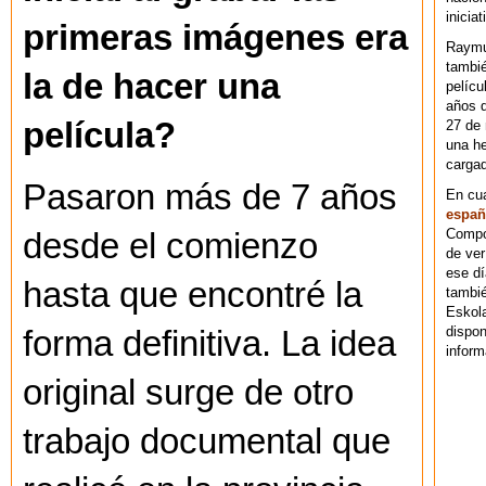
iniciat
primeras imágenes era
Raymu
tambié
la de hacer una
pelícu
años d
película?
27 de 
una he
cargad
Pasaron más de 7 años
En cu
españ
Compos
desde el comienzo
de ver
ese dí
hasta que encontré la
tambié
Eskol
dispo
forma definitiva. La idea
inform
original surge de otro
trabajo documental que