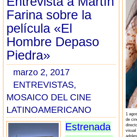
Entrevista a Martín
Farina sobre la
película «El
Hombre Depaso
Piedra»
marzo 2, 2017
ENTREVISTAS
,
MOSAICO DEL CINE
LATINOAMERICANO
1 agos
de cin
Estrenada
direct
visual
adoles