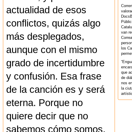
Corren
actualidad de esos
valora
DocsBa
conflictos, quizás algo
Públic
Catalu
van re
más desplegados,
Correa
person
aunque con el mismo
los Ca
permet
grado de incertidumbre
“Engu
encara
que aq
y confusión. Esa frase
de dià
nos en
de la canción es y será
la ciu
artíst
eterna. Porque no
quiere decir que no
sabemos cómo somos,