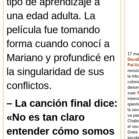
tipo de aprendizaje a
una edad adulta. La
película fue tomando
forma cuando conocí a
17 mai
Mariano y profundicé en
DocsB
Pel·lí
la singularidad de sus
revisi
la tri
coloni
conflictos.
denomi
suec
intern
– La canción final dice:
qüesti
la sev
«No es tan claro
va pas
Chall
el seu
entender cómo somos
Greta 
escola