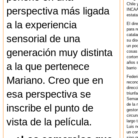
Chile 
perspectiva más ligada
INCAA 
estata
a la experiencia
El dir
para r
catala
sensorial de una
su dis
un po
generación muy distinta
cosas 
cortom
años s
a la que pertenece
barrio
Federi
Mariano. Creo que en
recono
direcc
esa perspectiva se
triunf
Semana
de la 
inscribe el punto de
gestor
circun
vista de la película.
largo 
Luis n
un cor
sino q