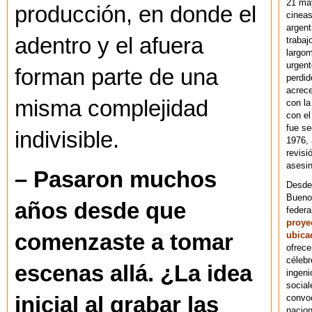
21 ma
producción, en donde el
cineas
argent
adentro y el afuera
trabaj
largom
urgent
forman parte de una
perdid
acrece
misma complejidad
con la
con el
fue se
indivisible.
1976,
revisi
asesin
– Pasaron muchos
Desde 
Bueno
años desde que
federa
proye
ubica
comenzaste a tomar
ofrece
célebr
escenas allá. ¿La idea
ingeni
social
convoc
inicial al grabar las
nacion