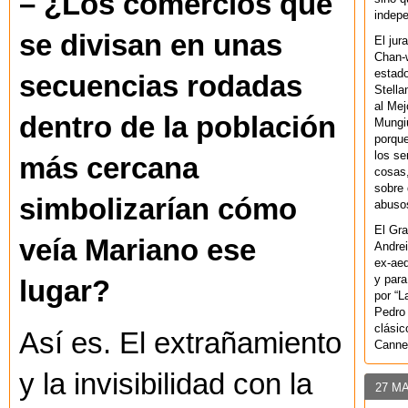
– ¿Los comercios que
indepe
se divisan en unas
El jur
Chan-w
estad
secuencias rodadas
Stella
al Mej
dentro de la población
Mungiu
porque
los se
más cercana
cosas,
sobre 
simbolizarían cómo
abusos
El Gra
veía Mariano ese
Andrei
ex-aeq
y para
lugar?
por “L
Pedro 
clásic
Así es. El extrañamiento
Canne
y la invisibilidad con la
27 M