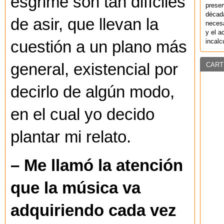
esgrime son tan difíciles
preser
década
de asir, que llevan la
necesa
y el a
incalc
cuestión a un plano más
general, existencial por
CART
decirlo de algún modo,
en el cual yo decido
plantar mi relato.
– Me llamó la atención
que la música va
adquiriendo cada vez