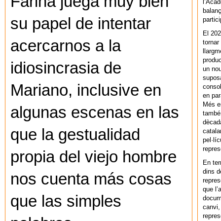
Farina juega muy bien
l’Acad
balanç
su papel de intentar
partic
El 202
acercarnos a la
tornar
llargm
produc
idiosincrasia de
un nou
supos
Mariano, inclusive en
consol
en par
Més en
algunas escenas en las
també 
dècada
que la gestualidad
catala
pel·lí
repres
propia del viejo hombre
En ter
dins d
nos cuenta más cosas
repres
que l’
que las simples
docum
canvi,
repres