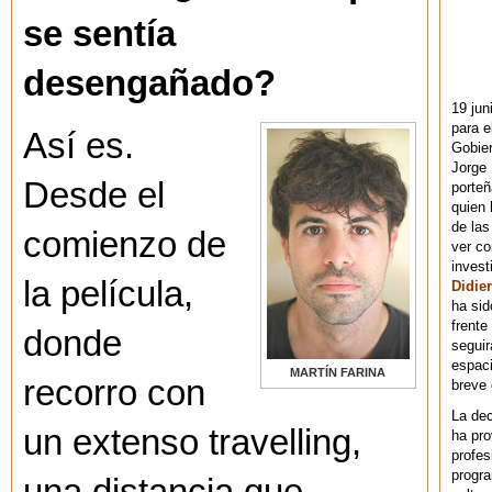
se sentía
desengañado?
19 jun
para e
Así es.
Gobie
Jorge 
Desde el
porteñ
quien 
de las
comienzo de
ver co
invest
la película,
Didier
ha sid
frente
donde
seguir
espaci
MARTÍN FARINA
recorro con
breve
La dec
un extenso travelling,
ha pr
profes
progra