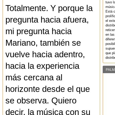
tuvo l
Totalmente. Y porque la
música
Está 
prolíf
pregunta hacia afuera,
el ext
distri
mi pregunta hacia
retice
en las
difere
Mariano, también se
posibi
supues
vuelve hacia adentro,
que pl
distri
hacia la experiencia
PALM
más cercana al
horizonte desde el que
se observa. Quiero
decir, la música con su