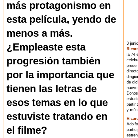
más protagonismo en
esta película, yendo de
menos a más.
3 juni
¿Empleaste esta
Ricar
la 74 
progresión también
celebr
presen
direct
por la importancia que
dirigi
de dic
tienen las letras de
nueve 
Donost
estudi
esos temas en lo que
partir
y músi
estuviste tratando en
Ricar
Adolfo
el filme?
partic
estren