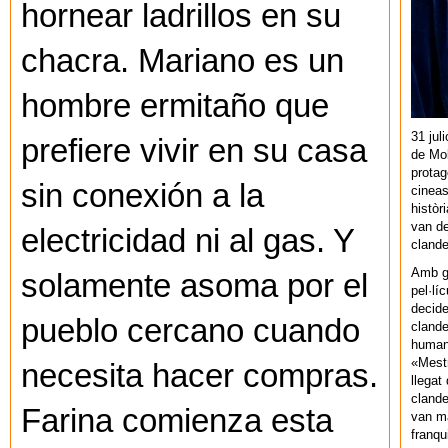
hornear ladrillos en su
chacra. Mariano es un
hombre ermitaño que
31 jul
prefiere vivir en su casa
de Mol
protag
sin conexión a la
cineas
històr
van de
electricidad ni al gas. Y
cland
Amb gu
solamente asoma por el
pel·lí
decide
pueblo cercano cuando
clande
human
«Mestr
necesita hacer compras.
llegat 
clande
Farina comienza esta
van ma
franq