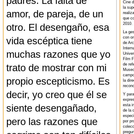
padres. La falta de
Cine d
la sup
amor, de pareja, de un
realiz
que co
2010.
otro. El desengaño, esa
La ges
con or
vida escéptica tiene
de Arc
Intern
muchas razones que yo
Univer
Film F
de ref
trato de mostrar con mi
Museo
campo 
propio escepticismo. Es
la dir
recono
decir, yo creo que él se
Y par
expres
esta i
siente desengañado,
de la 
especi
pero las razones que
por pr
colecc
pregun