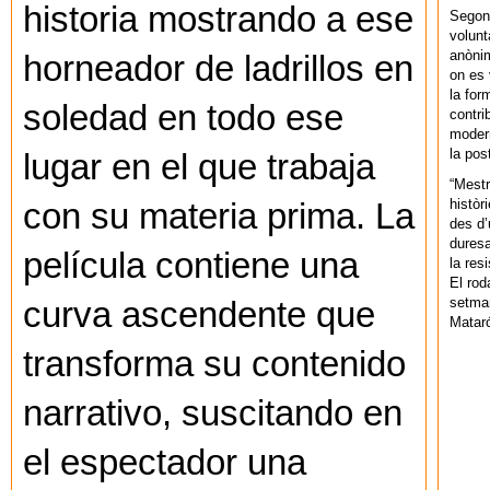
historia mostrando a ese
Segons
volunt
anònim
horneador de ladrillos en
on es 
la for
soledad en todo ese
contri
modern
la pos
lugar en el que trabaja
“Mestr
històr
con su materia prima. La
des d’
duresa
película contiene una
la res
El rod
setman
curva ascendente que
Mataró
transforma su contenido
narrativo, suscitando en
el espectador una