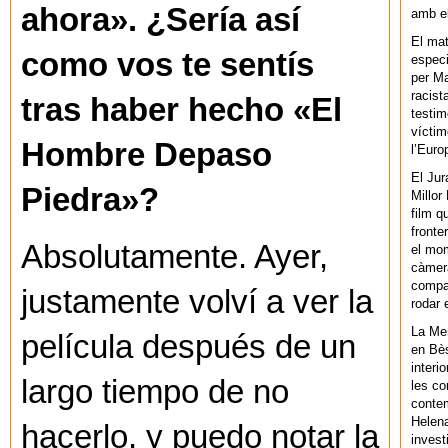
ahora». ¿Sería así
amb el
El mat
como vos te sentís
especi
per Ma
racist
tras haber hecho «El
testim
víctim
Hombre Depaso
l’Euro
El Jur
Piedra»?
Millor
film q
fronte
Absolutamente. Ayer,
el mom
càmera
compar
justamente volví a ver la
rodar 
La Men
película después de un
en Bès
interi
largo tiempo de no
les co
contem
Helena
hacerlo, y puedo notar la
invest