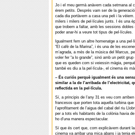
Jo i el meu germà anàvem cada setmana al 
érem petits. Després vam ser de la generació 
cada dia portàvem a casa una peli i la vèiem
milers i milers de pel·lícules junts. I és una è
que trobem a faltar, amb les sessions dobles
poder anar-hi a veure tot tipus de pel·lícules.
Igualment fem un altre homenatge a una pel·l
“El cafè de la Marina”, i és una de les escen
m’agrada, a més de la música del Marcus, p
voler fer “a lo grande”, sinó amb un petit grup
que es queden com si veiessin màgia, perquè 
també es diu a la pel·lícula-, el cinema és mà
– És curiós perquè igualment és una sens
similar a la de l’arribada de l’electricitat,
reflectida en la pel·lícula.
Sí, a principis de l’any 31 es veu com arribe
francesos que porten tota aquella turbina que
l’aprofitament de l’aigua del cabal del riu Llobr
per a tots els habitants de la colònia havia d
ho d’una manera espectacular.
Sí que és cert que, com explicàvem durant la p
cinema va arribar una mica abans i ja tenia ele