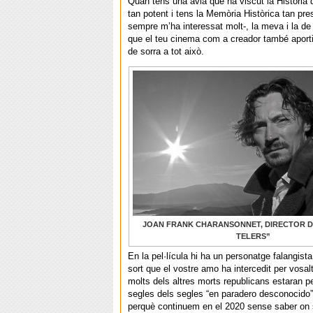
Quan tens una àvia que ha viscut la Història
tan potent i tens la Memòria Històrica tan pre
sempre m’ha interessat molt-, la meva i la de 
que el teu cinema com a creador també aporti
de sorra a tot això.
JOAN FRANK CHARANSONNET, DIRECTOR D
TELERS”
En la pel·lícula hi ha un personatge falangista
sort que el vostre amo ha intercedit per vosal
molts dels altres morts republicans estaran p
segles dels segles “en paradero desconocido”.
perquè continuem en el 2020 sense saber on 