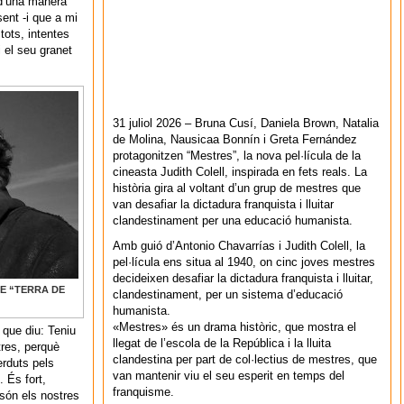
 d’una manera
sent -i que a mi
tots, intentes
 el seu granet
31 juliol 2026 – Bruna Cusí, Daniela Brown, Natalia
de Molina, Nausicaa Bonnín i Greta Fernández
protagonitzen “Mestres”, la nova pel·lícula de la
cineasta Judith Colell, inspirada en fets reals. La
història gira al voltant d’un grup de mestres que
van desafiar la dictadura franquista i lluitar
clandestinament per una educació humanista.
Amb guió d’Antonio Chavarrías i Judith Colell, la
pel·lícula ens situa al 1940, on cinc joves mestres
decideixen desafiar la dictadura franquista i lluitar,
E “TERRA DE
clandestinament, per un sistema d’educació
humanista.
«Mestres» és un drama històric, que mostra el
 que diu: Teniu
llegat de l’escola de la República i la lluita
tres, perquè
clandestina per part de col·lectius de mestres, que
erduts pels
van mantenir viu el seu esperit en temps del
 És fort,
franquisme.
són els nostres