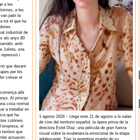
e a les
ònimes, a les
van patir la
i a tot el que ha
 dones.
at industrial de
ns als anys 80
dramàtic amb
de Julieta, una
repressió i
sinó que davant
tapes per les
er créixer el
 comença allà
nys. Al principi
una cosa normal
r a treballar en
lica que ha
1 agosto 2026 – Llega este 21 de agosto a la salas
stes colònies
de cine del territorio español, la ópera prima de la
 l’empresa, el
directora Estel Díaz, una película de gran fuerza
territori que
visual sobre la exuberancia emocional de la etapa
també actuaven
adolescente. Tras la repentina muerte de su