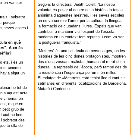
er on van ser
Segons la directora, Judith Colell: “La nostra
voluntat és posar al centre de la història la tasca
anònima d’aquestes mestres, i les seves escoles
rals i sobretot
on es va conrear l’amor per la cultura, la llengua i
t, perquè
la formació de ciutadans lliures. Espais que van
es seves coses i
contribuir a mantenir viu l’esperit de l’escola
moderna en un context tant repressiu com va ser
la postguerra franquista.”
cula en què
ors”. Això és
“Mestres” és una pel·lícula de personatges, on les
èfils?
històries de les cinc dones protagonistes, mostren
des d’una vessant realista i humana el retrat de la
o ets, i és un
duresa i la repressió de l’època, però també des de
imers cinemes
la resistència i l’esperança per un món millor.
havia sigut un
El rodatge de «Mestres» està tenint lloc durant sis
setmanes en diferents localitzacions de Barcelona,
plenar-ho tot de
Mataró i Cardedeu.
in a aquest acte
de cinema, on
ent; o que en
 petit grup de
 I així ho hem
 i sobretot des
que té ella de