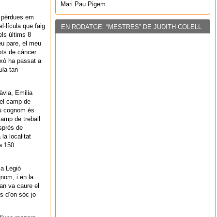
Mari Pau Pigem.
de pèrdues em
l·lícula que faig
EN RODATGE: “MESTRES” DE JUDITH COLELL
ls últims 8
meu pare, el meu
ots de càncer.
això ha passat a
ula tan
àvia, Emilia
del camp de
eu cognom és
amp de treball
esprés de
la localitat
a 150
la Legió
nom, i en la
uan va caure el
s d’on sóc jo