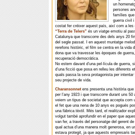
un homenatg
persones an
famílies que 
guerra civil 
costat fer créixer aquest país, així com a les
“Terra de Telers”
és un viatge emotiu al pass
Catalunya que transcorre des dels anys 20 fi
del segle passat. I en aquest muntatge melo
rerefons històric, el film se centra en la vida 
dona que va travessar les èpoques de guerra, 
recuperació democràtica.
No estem davant d’una pel·lícula de guerra, 
d’una ficció que posa en relleu les diferents e
quals passa la seva protagonista per intentar f
seu projecte de vida.
Charansonnet
ens presenta una història que
per l’any 1923 i que transcorre durant uns 50 a
veiem un tipus de societat que accepta com 
el fet que una nena de 10 anys es pogués posa
una fàbrica tèxtil. Més tard, el realitzador exp
volgut també aprofundir en el paper que aque
van fer, a través del personatge del gerent de
qual actua d’una manera molt generosa, en un 
estava protegit, ja que aquests empresaris 