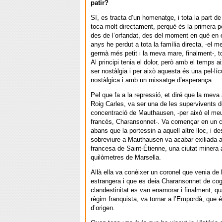
patir?
Sí, es tracta d’un homenatge, i tota la part 
toca molt directament, perquè és la primera pe
des de l’orfandat, des del moment en què en e
anys he perdut a tota la família directa, -el 
germà més petit i la meva mare, finalment-, t
Al principi tenia el dolor, però amb el temps 
ser nostàlgia i per això aquesta és una pel·líc
nostàlgica i amb un missatge d’esperança.
Pel que fa a la repressió, et diré que la meva 
Roig Carles, va ser una de les supervivents 
concentració de Mauthausen, -per això el m
francès, Charansonnet-. Va començar en un c
abans que la portessin a aquell altre lloc, i d
sobreviure a Mauthausen va acabar exiliada a 
francesa de Saint-Étienne, una ciutat minera 
quilòmetres de Marsella.
Allà ella va conèixer un coronel que venia de 
estrangera i que es deia Charansonnet de cog
clandestinitat es van enamorar i finalment, q
règim franquista, va tornar a l’Empordà, que é
d’origen.