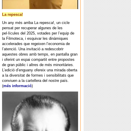
La repesca!
Un any més arriba La repesca!, un cicle
pensat per recuperar algunes de les
pel·lícules del 2025, votades per l’equip de
la Filmoteca, i esquivar les dinàmiques
accelerades que regeixen l’economia de
l’atenció. Una invitació a redescobrir
aquestes obres amb temps, en pantalla gran
i oferint un espai compartit entre propostes
de gran públic i altres de més minoritàries.
L’edició d’enguany ofereix una mirada oberta
a la diversitat de formes i sensibilitats que
conviuen a la cartellera del nostre país.
(
més informació
)