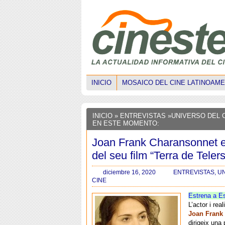
INICIO
MOSAICO DEL CINE LATINOAM
INICIO
»
ENTREVISTAS
»
UNIVERSO DEL 
EN ESTE MOMENTO:
Joan Frank Charansonnet e
del seu film “Terra de Telers
diciembre 16, 2020
ENTREVISTAS
,
UN
CINE
Estrena a E
L’actor i rea
Joan Frank
dirigeix una 