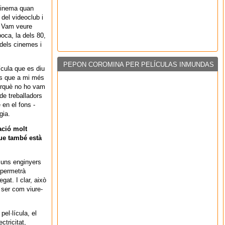
cinema quan
del videoclub i
. Vam veure
poca, la dels 80,
 dels cinemes i
PEPON COROMINA PER PELÍCULAS INMUNDAS
ícula que es diu
es que a mi més
erquè no ho vam
 de treballadors
en el fons -
gia.
ació molt
 que també està
n uns enginyers
 permetrà
egat. I clar, això
e ser com viure-
el·lícula, el
ctricitat,