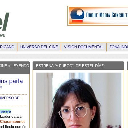
ERICANO
UNIVERSO DEL CINE
VISION DOCUMENTAL
ZONA IND
CINE
» LEYENDO
ESTRENA “A FUEGO”, DE ESTEL DÍAZ
ns parla
”
IVERSO DEL
spanya
litzador català
 Charansonnet
pel·lícula que és