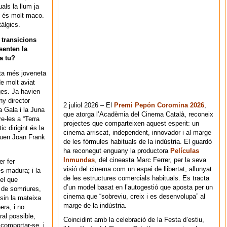
als la llum ja
ue és molt maco.
tàlgics.
 transicions
senten la
a tu?
eta més joveneta
de molt aviat
ges. Ja havien
ny director
2 juliol 2026 – El
Premi Pepón Coromina 2026
,
a Gala i la Juna
que atorga l’Acadèmia del Cinema Català, reconeix
e-les a “Terra
projectes que comparteixen aquest esperit: un
c dirigint és la
cinema arriscat, independent, innovador i al marge
diuen Joan Frank
de les fórmules habituals de la indústria. El guardó
ha reconegut enguany la productora
Películas
Inmundas
, del cineasta Marc Ferrer, per la seva
er fer
visió del cinema com un espai de llibertat, allunyat
és madura; i la
de les estructures comercials habituals. Es tracta
el que
d’un model basat en l’autogestió que aposta per un
, de somriures,
cinema que “sobreviu, creix i es desenvolupa” al
ssin la mateixa
marge de la indústria.
era, i no
ral possible,
Coincidint amb la celebració de la Festa d’estiu,
 comportar-se, i