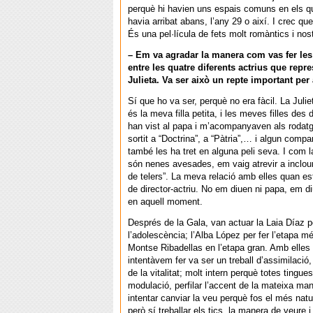
perquè hi havien uns espais comuns en els qu
havia arribat abans, l’any 29 o així. I crec q
És una pel·lícula de fets molt romàntics i nos
– Em va agradar la manera com vas fer les
entre les quatre diferents actrius que repre
Julieta. Va ser això un repte important per 
Sí que ho va ser, perquè no era fàcil. La Juli
és la meva filla petita, i les meves filles des 
han vist al papa i m’acompanyaven als rodat
sortit a “Doctrina”, a “Pàtria”,… i algun compa
també les ha tret en alguna peli seva. I com l
són nenes avesades, em vaig atrevir a inclour
de telers”. La meva relació amb elles quan esti
de director-actriu. No em diuen ni papa, em 
en aquell moment.
Després de la Gala, van actuar la Laia Díaz p
l’adolescència; l’Alba López per fer l’etapa m
Montse Ribadellas en l’etapa gran. Amb elles 
intentàvem fer va ser un treball d’assimilació
de la vitalitat; molt intern perquè totes tingue
modulació, perfilar l’accent de la mateixa man
intentar canviar la veu perquè fos el més natu
però sí treballar els tics, la manera de veure i