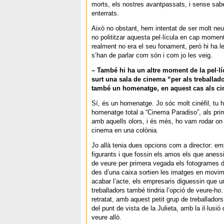
morts, els nostres avantpassats, i sense sab
enterrats.
Això no obstant, hem intentat de ser molt neut
no polititzar aquesta pel·lícula en cap momen
realment no era el seu fonament, però hi ha l
s’han de parlar com són i com jo les veig.
– També hi ha un altre moment de la pel·lí
surt una sala de cinema “per als treballad
també un homenatge, en aquest cas als cin
Sí, és un homenatge. Jo sóc molt cinèfil, tu h
homenatge total a “Cinema Paradiso”, als pr
amb aquells olors, i és més, ho vam rodar on 
cinema en una colònia.
Jo allà tenia dues opcions com a director: em
figurants i que fossin els amos els que aness
de veure per primera vegada els fotogrames 
des d’una caixa sortien les imatges en movim
acabar l’acte, els empresaris diguessin que un
treballadors també tindria l’opció de veure-ho.
retratat, amb aquest petit grup de treballadors
del punt de vista de la Julieta, amb la il·lusió 
veure allò.