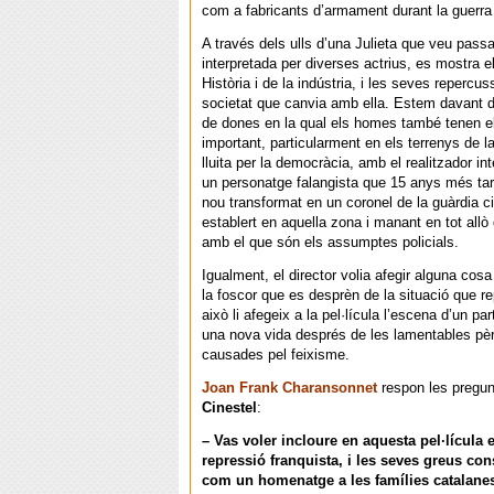
com a fabricants d’armament durant la guerra 
A través dels ulls d’una Julieta que veu passa
interpretada per diverses actrius, es mostra e
Història i de la indústria, i les seves repercus
societat que canvia amb ella. Estem davant d’
de dones en la qual els homes també tenen e
important, particularment en els terrenys de la
lluita per la democràcia, amb el realitzador in
un personatge falangista que 15 anys més tar
nou transformat en un coronel de la guàrdia ci
establert en aquella zona i manant en tot allò
amb el que són els assumptes policials.
Igualment, el director volia afegir alguna cos
la foscor que es desprèn de la situació que re
això li afegeix a la pel·lícula l’escena d’un par
una nova vida després de les lamentables pèr
causades pel feixisme.
Joan Frank Charansonnet
respon les pregun
Cinestel
:
– Vas voler incloure en aquesta pel·lícula 
repressió franquista, i les seves greus co
com un homenatge a les famílies catalane