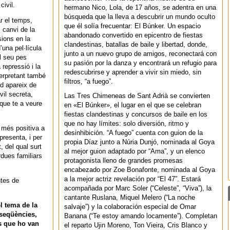
civil.
hermano Nico, Lola, de 17 años, se adentra en una
búsqueda que la lleva a descubrir un mundo oculto
r el temps,
que él solía frecuentar: El Búnker. Un espacio
l canvi de la
abandonado convertido en epicentro de fiestas
sions en la
clandestinas, batallas de baile y libertad, donde,
una pel·lícula
junto a un nuevo grupo de amigos, reconectará con
l seu pes
su pasión por la danza y encontrará un refugio para
 repressió i la
redescubrirse y aprender a vivir sin miedo, sin
terpretant també
filtros, “a fuego”.
d apareix de
vil secreta,
Las Tres Chimeneas de Sant Adrià se convierten
 que te a veure
en «El Búnker», el lugar en el que se celebran
fiestas clandestinas y concursos de baile en los
que no hay límites: solo diversión, ritmo y
a més positiva a
desinhibición. “A fuego” cuenta con guion de la
presenta, i per
propia Díaz junto a Núria Dunjó, nominada al Goya
t, del qual surt
al mejor guion adaptado por “Ama”, y un elenco
dues familiars
protagonista lleno de grandes promesas
encabezado por Zoe Bonafonte, nominada al Goya
a la mejor actriz revelación por “El 47”. Estará
tes de
acompañada por Marc Soler (“Celeste”, “Viva”), la
cantante Ruslana, Miquel Melero (“La noche
el tema de la
salvaje”) y la colaboración especial de Omar
nseqüències,
Banana (“Te estoy amando locamente”). Completan
s que ho van
el reparto Ujin Moreno, Ton Vieira, Cris Blanco y