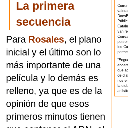
La primera
Corren
valora
DocsBa
secuencia
Públic
Catalu
van re
Correa
Para
Rosales
, el plano
person
los Ca
inicial y el último son lo
permet
“Engu
más importante de una
encara
que aq
película y lo demás es
de dià
nos en
la ciu
relleno, ya que es de la
artíst
opinión de que esos
primeros minutos tienen