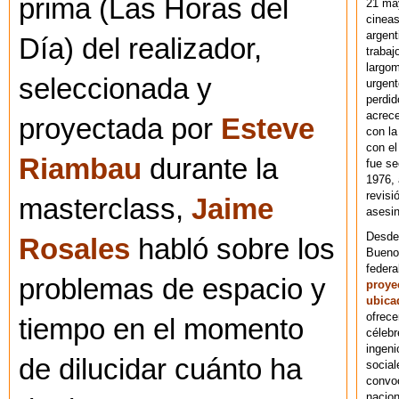
prima (Las Horas del
21 ma
cineas
argent
Día) del realizador,
trabaj
largom
seleccionada y
urgent
perdid
acrece
proyectada por
Esteve
con la
con el
Riambau
durante la
fue se
1976,
revisi
masterclass,
Jaime
asesin
Desde 
Rosales
habló sobre los
Bueno
federa
problemas de espacio y
proye
ubica
ofrece
tiempo en el momento
célebr
ingeni
de dilucidar cuánto ha
social
convoc
nacion