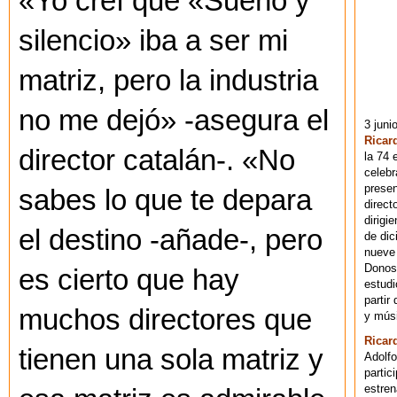
«Yo creí que «Sueño y
silencio» iba a ser mi
matriz, pero la industria
no me dejó» -asegura el
3 juni
Ricar
director catalán-. «No
la 74 
celebr
presen
sabes lo que te depara
direct
dirigi
el destino -añade-, pero
de dic
nueve 
Donost
es cierto que hay
estudi
partir
muchos directores que
y músi
Ricar
tienen una sola matriz y
Adolfo
partic
estren