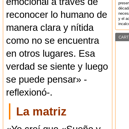
emocional a través de
preser
década
reconocer lo humano de
necesa
y el a
incalc
manera clara y nítida
CART
como no se encuentra
en otros lugares. Esa
verdad se siente y luego
se puede pensar» -
reflexionó-.
La matriz