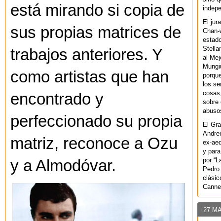
está mirando si copia de
indepe
El jur
sus propias matrices de
Chan-w
estad
Stella
trabajos anteriores. Y
al Mej
Mungiu
como artistas que han
porque
los se
cosas,
encontrado y
sobre 
abusos
perfeccionado su propia
El Gra
Andrei
matriz, reconoce a Ozu
ex-aeq
y para
por “L
y a Almodóvar.
Pedro 
clásic
Canne
27 M