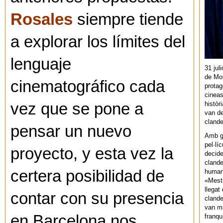
Rosales
siempre tiende
a explorar los límites del
lenguaje
31 jul
de Mol
cinematográfico cada
protag
cineas
històr
vez que se pone a
van de
cland
pensar un nuevo
Amb gu
pel·lí
proyecto, y esta vez la
decide
clande
certera posibilidad de
human
«Mestr
llegat 
contar con su presencia
clande
van ma
en Barcelona nos
franq