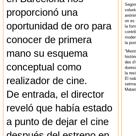
Segons
proporcionó una
volunt
anònim
on es 
oportunidad de oro para
la for
contri
conocer de primera
modern
la pos
mano su esquema
“Mestr
històr
des d’
conceptual como
duresa
la res
realizador de cine.
El rod
setman
Mataró
De entrada, el director
reveló que había estado
a punto de dejar el cine
después del estreno en