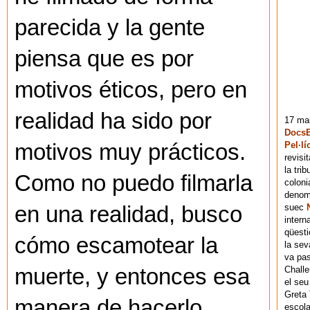
parecida y la gente
piensa que es por
motivos éticos, pero en
realidad ha sido por
17 mai
DocsB
Pel·lí
motivos muy prácticos.
revisi
la tri
Como no puedo filmarla
coloni
denomi
suec
en una realidad, busco
intern
qüesti
cómo escamotear la
la sev
va pas
Chall
muerte, y entonces esa
el seu
Greta 
manera de hacerlo
escola