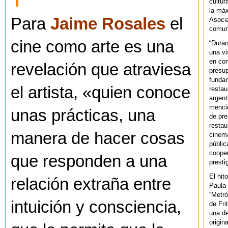
cultur
la máx
Para
Jaime Rosales
el
Asoci
comuni
cine como arte es una
“Duran
una vi
en con
revelación que atraviesa
presup
fundam
el artista, «quien conoce
restau
argent
mencio
unas prácticas, una
de pre
restau
manera de hacer cosas
cinema
públic
cooper
que responden a una
presti
El hit
relación extraña entre
Paula 
“Metró
intuición y consciencia,
de Fri
una de
origin