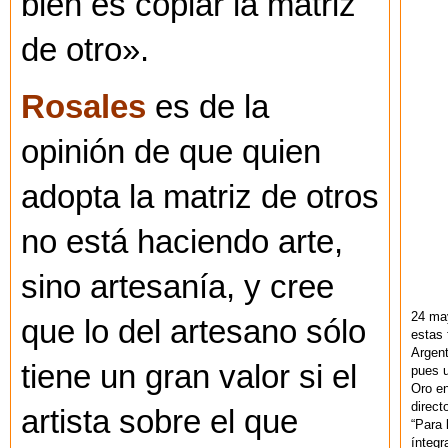
bien es copiar la matriz
de otro».
Rosales
es de la
opinión de que quien
adopta la matriz de otros
no está haciendo arte,
sino artesanía, y cree
24 ma
que lo del artesano sólo
estas 
Argent
tiene un gran valor si el
pues u
Oro en
direct
artista sobre el que
“Para 
ínteg