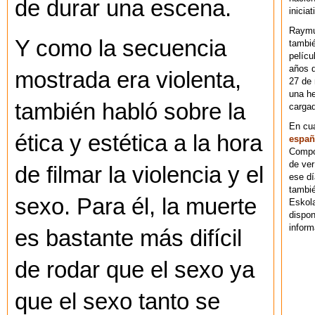
de durar una escena.
iniciat
Raymu
Y como la secuencia
tambié
pelícu
años d
mostrada era violenta,
27 de 
una he
también habló sobre la
cargad
En cu
ética y estética a la hora
españ
Compos
de ver
de filmar la violencia y el
ese dí
tambié
sexo. Para él, la muerte
Eskol
dispo
inform
es bastante más difícil
de rodar que el sexo ya
que el sexo tanto se