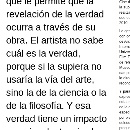
que le permite que la
Cine d
la sup
revelación de la verdad
realiz
que co
2010.
ocurra a través de su
La ges
con or
obra. El artista no sabe
de Arc
Intern
cuál es la verdad,
Univer
Film F
de ref
porque si la supiera no
Museo
campo 
usaría la vía del arte,
la dir
recono
sino la de la ciencia o la
Y par
expres
esta i
de la filosofía. Y esa
de la 
especi
verdad tiene un impacto
por pr
colecc
pregun