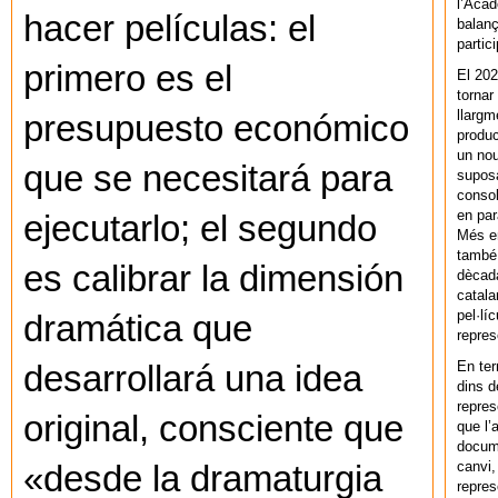
l’Acad
hacer películas: el
balanç
partic
primero es el
El 202
tornar
llargm
presupuesto económico
produc
un nou
que se necesitará para
supos
consol
en par
ejecutarlo; el segundo
Més en
també 
es calibrar la dimensión
dècada
catala
pel·lí
dramática que
repres
En ter
desarrollará una idea
dins d
repres
original, consciente que
que l’
docum
canvi,
«desde la dramaturgia
repres