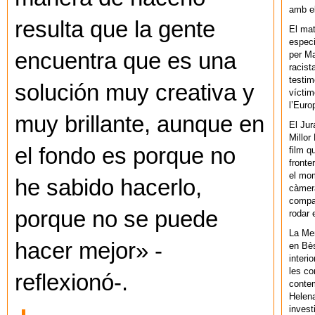
amb el
resulta que la gente
El mat
especi
encuentra que es una
per Ma
racist
testim
solución muy creativa y
víctim
l’Euro
muy brillante, aunque en
El Jur
Millor
el fondo es porque no
film q
fronte
el mom
he sabido hacerlo,
càmera
compar
porque no se puede
rodar 
La Men
hacer mejor» -
en Bès
interi
les co
reflexionó-.
contem
Helena
invest