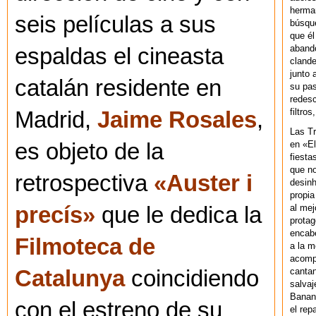
herman
seis películas a sus
búsque
que él
abando
espaldas el cineasta
clande
junto 
catalán residente en
su pas
redesc
filtros
Madrid,
Jaime Rosales
,
Las T
en «El
es objeto de la
fiesta
que no
retrospectiva
«Auster i
desinh
propia
al mej
precís»
que le dedica la
protag
encab
Filmoteca de
a la m
acompa
cantan
Catalunya
coincidiendo
salvaj
Banan
con el estreno de su
el rep