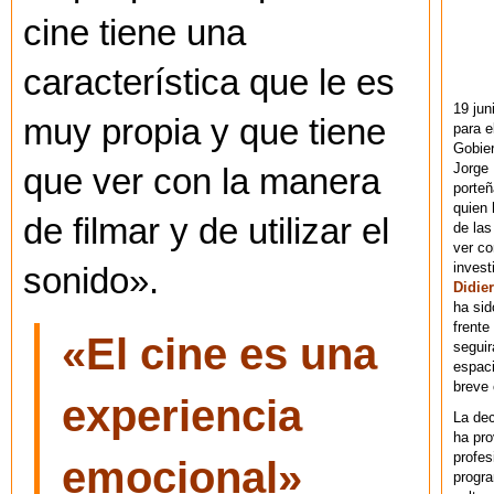
cine tiene una
característica que le es
19 jun
muy propia y que tiene
para e
Gobie
Jorge 
que ver con la manera
porteñ
quien 
de filmar y de utilizar el
de las
ver co
invest
sonido».
Didier
ha sid
frente
«El cine es una
seguir
espaci
breve
experiencia
La dec
ha pr
profes
emocional»
progra