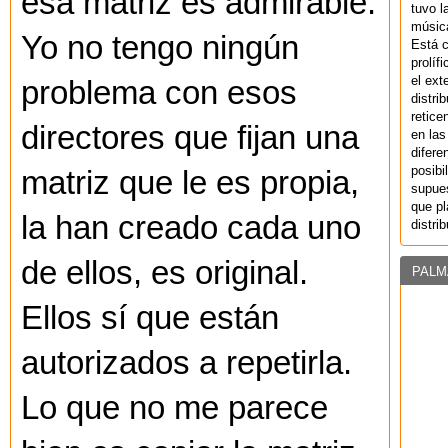
esa matriz es admirable.
tuvo l
música
Yo no tengo ningún
Está 
prolíf
el ext
problema con esos
distri
retice
directores que fijan una
en las
difere
posibi
matriz que le es propia,
supues
que pl
la han creado cada uno
distri
de ellos, es original.
PALM
Ellos sí que están
autorizados a repetirla.
Lo que no me parece