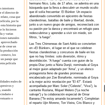
hermano Nico, Lola, de 17 años, se adentra en una
búsqueda que la lleva a descubrir un mundo oculto
s interiores
que él solía frecuentar: El Búnker. Un espacio
 el director de
abandonado convertido en epicentro de fiestas
 relato, cosa que
clandestinas, batallas de baile y libertad, donde,
película, por la
junto a un nuevo grupo de amigos, reconectará con
 esta historia que
su pasión por la danza y encontrará un refugio para
e lo hicieron
redescubrirse y aprender a vivir sin miedo, sin
da y varias
filtros, “a fuego”.
iones naturales
an aprovechado
Las Tres Chimeneas de Sant Adrià se convierten
ar de crear un
en «El Búnker», el lugar en el que se celebran
e la producción
fiestas clandestinas y concursos de baile en los
 centavo, los
que no hay límites: solo diversión, ritmo y
 un paraje que
desinhibición. “A fuego” cuenta con guion de la
 otra película
propia Díaz junto a Núria Dunjó, nominada al Goya
al mejor guion adaptado por “Ama”, y un elenco
protagonista lleno de grandes promesas
encabezado por Zoe Bonafonte, nominada al Goya
lidades reales de
a la mejor actriz revelación por “El 47”. Estará
xpresivos y
acompañada por Marc Soler (“Celeste”, “Viva”), la
s, usando
cantante Ruslana, Miquel Melero (“La noche
ecindario e
salvaje”) y la colaboración especial de Omar
vestuario o
Banana (“Te estoy amando locamente”). Completan
el reparto Ujin Moreno, Ton Vieira, Cris Blanco y