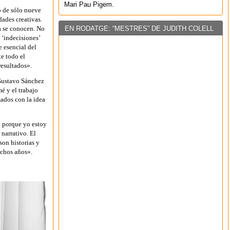
Mari Pau Pigem.
o de sólo nueve
dades creativas.
EN RODATGE: “MESTRES” DE JUDITH COLELL
a se conocen. No
s ‘indecisiones’
e esencial del
e todo el
resultados».
 Gustavo Sánchez
é y el trabajo
ados con la idea
o porque yo estoy
 narrativo. El
son historias y
uchos años».