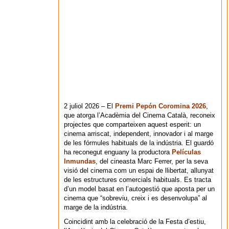
2 juliol 2026 – El
Premi Pepón Coromina 2026
,
que atorga l’Acadèmia del Cinema Català, reconeix
projectes que comparteixen aquest esperit: un
cinema arriscat, independent, innovador i al marge
de les fórmules habituals de la indústria. El guardó
ha reconegut enguany la productora
Películas
Inmundas
, del cineasta Marc Ferrer, per la seva
visió del cinema com un espai de llibertat, allunyat
de les estructures comercials habituals. Es tracta
d’un model basat en l’autogestió que aposta per un
cinema que “sobreviu, creix i es desenvolupa” al
marge de la indústria.
Coincidint amb la celebració de la Festa d’estiu,