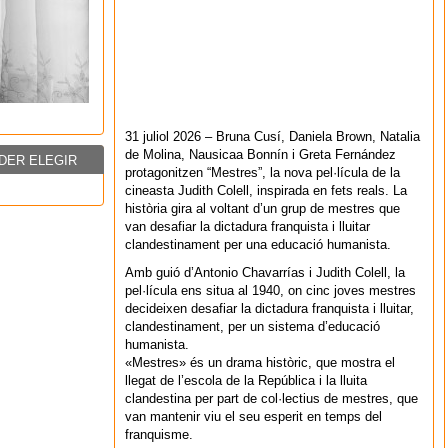
31 juliol 2026 – Bruna Cusí, Daniela Brown, Natalia
de Molina, Nausicaa Bonnín i Greta Fernández
DER ELEGIR
protagonitzen “Mestres”, la nova pel·lícula de la
cineasta Judith Colell, inspirada en fets reals. La
història gira al voltant d’un grup de mestres que
van desafiar la dictadura franquista i lluitar
clandestinament per una educació humanista.
Amb guió d’Antonio Chavarrías i Judith Colell, la
pel·lícula ens situa al 1940, on cinc joves mestres
decideixen desafiar la dictadura franquista i lluitar,
clandestinament, per un sistema d’educació
humanista.
«Mestres» és un drama històric, que mostra el
llegat de l’escola de la República i la lluita
clandestina per part de col·lectius de mestres, que
van mantenir viu el seu esperit en temps del
franquisme.