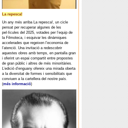
La repesca!
Un any més arriba La repesca!, un cicle
pensat per recuperar algunes de les
pel·lícules del 2025, votades per l’equip de
la Filmoteca, i esquivar les dinàmiques
accelerades que regeixen l’economia de
l’atenció. Una invitació a redescobrir
aquestes obres amb temps, en pantalla gran
i oferint un espai compartit entre propostes
de gran públic i altres de més minoritàries.
L’edició d’enguany ofereix una mirada oberta
a la diversitat de formes i sensibilitats que
conviuen a la cartellera del nostre país.
(
més informació
)