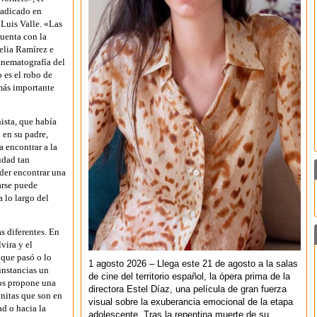
radicado en
Luis Valle. «Las
uenta con la
elia Ramírez e
cinematografía del
 es el robo de
más importante
nista, que había
 en su padre,
 encontrar a la
udad tan
der encontrar una
arse puede
a lo largo del
s diferentes. En
vira y el
 que pasó o lo
1 agosto 2026 – Llega este 21 de agosto a la salas
unstancias un
de cine del territorio español, la ópera prima de la
nos propone una
directora Estel Díaz, una película de gran fuerza
initas que son en
visual sobre la exuberancia emocional de la etapa
ad o hacia la
adolescente. Tras la repentina muerte de su