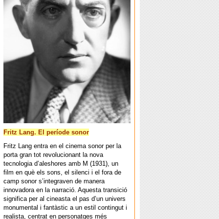
Fritz Lang. El període sonor
Fritz Lang entra en el cinema sonor per la
porta gran tot revolucionant la nova
tecnologia d’aleshores amb M (1931), un
film en què els sons, el silenci i el fora de
camp sonor s’integraven de manera
innovadora en la narració. Aquesta transició
significa per al cineasta el pas d’un univers
monumental i fantàstic a un estil contingut i
realista, centrat en personatges més