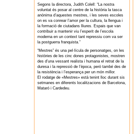
Segons la directora, Judith Colell: “La nostra
voluntat és posar al centre de la història la tasca
anònima d’aquestes mestres, i les seves escoles
on es va conrear l’amor per la cultura, la llengua i
la formació de ciutadans lliures. Espais que van
contribuir a mantenir viu l’esperit de l’escola
moderna en un context tant repressiu com va ser
la postguerra franquista.”
“Mestres” és una pel·lícula de personatges, on les
històries de les cinc dones protagonistes, mostren
des d’una vessant realista i humana el retrat de la
duresa i la repressió de l’època, però també des de
la resistència i l’esperança per un món millor.
El rodatge de «Mestres» està tenint lloc durant sis
setmanes en diferents localitzacions de Barcelona,
Mataró i Cardedeu.