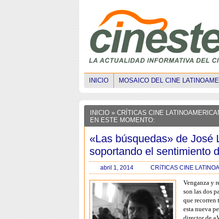
INICIO
MOSAICO DEL CINE LATINOAM
INICIO
»
CRÍTICAS CINE LATINOAMERIC
EN ESTE MOMENTO:
«Las búsquedas» de José L
soportando el sentimiento 
abril 1, 2014
CRíTICAS CINE LATIN
Venganza y r
son las dos p
que recorren 
esta nueva pe
director de «