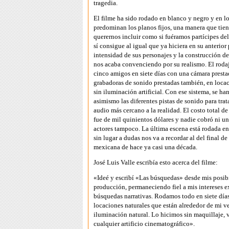
tragedia.
El filme ha sido rodado en blanco y negro y en lo
predominan los planos fijos, una manera que tiene
querernos incluir como si fuéramos partícipes del
sí consigue al igual que ya hiciera en su anterior 
intensidad de sus personajes y la construcción de
nos acaba convenciendo por su realismo. El rodaj
cinco amigos en siete días con una cámara presta
grabadoras de sonido prestadas también, en locac
sin iluminación artificial. Con ese sistema, se h
asimismo las diferentes pistas de sonido para trat
audio más cercano a la realidad. El costo total d
fue de mil quinientos dólares y nadie cobró ni un
actores tampoco. La última escena está rodada en
sin lugar a dudas nos va a recordar al del final de
mexicana de hace ya casi una década.
José Luis Valle escribía esto acerca del filme:
«Ideé y escribí «Las búsquedas» desde mis posibi
producción, permaneciendo fiel a mis intereses e
búsquedas narrativas. Rodamos todo en siete día
locaciones naturales que están alrededor de mi v
iluminación natural. Lo hicimos sin maquillaje, 
cualquier artificio cinematográfico».