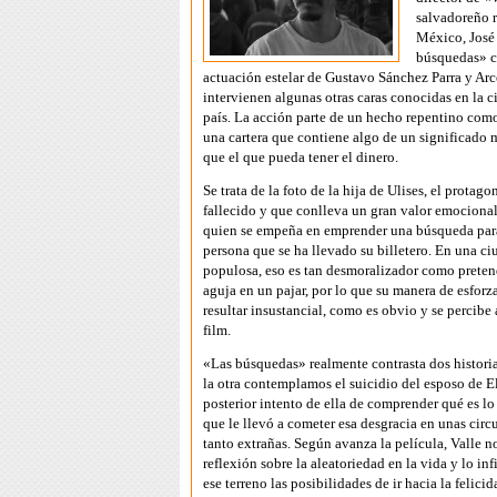
salvadoreño 
México, José 
búsquedas» c
actuación estelar de Gustavo Sánchez Parra y Arc
intervienen algunas otras caras conocidas en la 
país. La acción parte de un hecho repentino como
una cartera que contiene algo de un significado 
que el que pueda tener el dinero.
Se trata de la foto de la hija de Ulises, el protago
fallecido y que conlleva un gran valor emocional
quien se empeña en emprender una búsqueda para
persona que se ha llevado su billetero. En una ci
populosa, eso es tan desmoralizador como preten
aguja en un pajar, por lo que su manera de esforz
resultar insustancial, como es obvio y se percibe 
film.
«Las búsquedas» realmente contrasta dos historia
la otra contemplamos el suicidio del esposo de El
posterior intento de ella de comprender qué es lo
que le llevó a cometer esa desgracia en unas circ
tanto extrañas. Según avanza la película, Valle 
reflexión sobre la aleatoriedad en la vida y lo inf
ese terreno las posibilidades de ir hacia la felicid