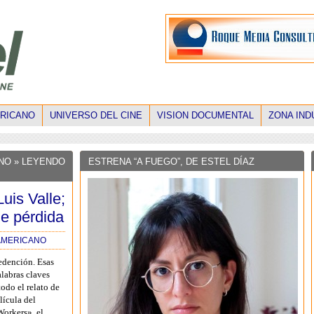
ERICANO
UNIVERSO DEL CINE
VISION DOCUMENTAL
ZONA IND
ANO
» LEYENDO
ESTRENA “A FUEGO”, DE ESTEL DÍAZ
uis Valle;
de pérdida
OAMERICANO
edención. Esas
alabras claves
todo el relato de
lícula del
Workers», el