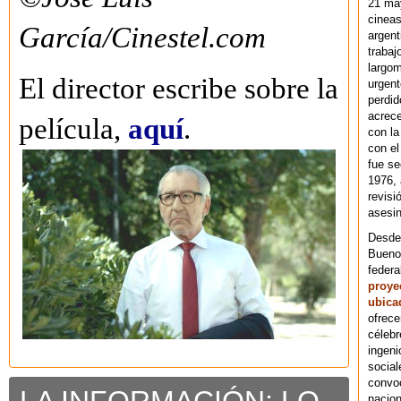
21 ma
cineas
García/Cinestel.com
argent
trabaj
largom
El director escribe sobre la
urgent
perdid
acrece
película,
aquí
.
con la
con el
fue se
1976,
revisi
asesin
Desde 
Bueno
federa
proye
ubica
ofrece
célebr
ingeni
social
convoc
nacion