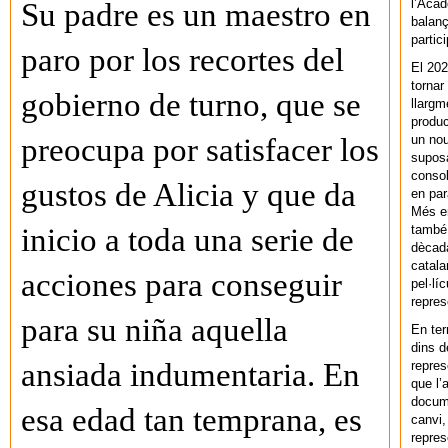
l’Acad
Su padre es un maestro en
balanç
partic
paro por los recortes del
El 202
tornar
gobierno de turno, que se
llargm
produc
un nou
preocupa por satisfacer los
supos
consol
gustos de Alicia y que da
en par
Més en
també 
inicio a toda una serie de
dècada
catala
acciones para conseguir
pel·lí
repres
para su niña aquella
En ter
dins d
ansiada indumentaria. En
repres
que l’
docum
esa edad tan temprana, es
canvi,
repres