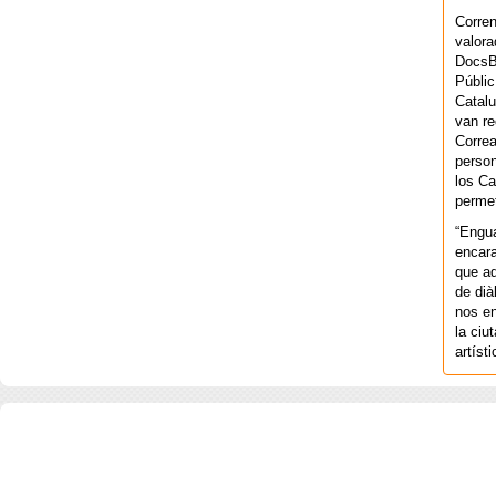
Corren
valora
DocsBa
Públic
Catalu
van re
Correa
person
los Ca
permet
“Engu
encara
que aq
de dià
nos en
la ciu
artíst
COPYRIGHT 2026 ©AGENCIA 
BARCELONA. CATALUNYA. - A