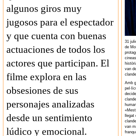
algunos giros muy
jugosos para el espectador
y que cuenta con buenas
31 jul
actuaciones de todos los
de Mol
protag
cineas
actores que participan. El
històr
van de
filme explora en las
cland
Amb gu
obsesiones de sus
pel·lí
decide
clande
personajes analizadas
human
«Mestr
desde un sentimiento
llegat 
clande
van ma
lúdico y emocional.
franq