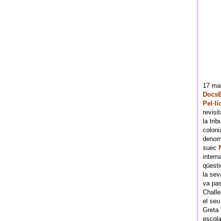
17 mai
DocsB
Pel·lí
revisi
la tri
coloni
denomi
suec
intern
qüesti
la sev
va pas
Chall
el seu
Greta 
escola