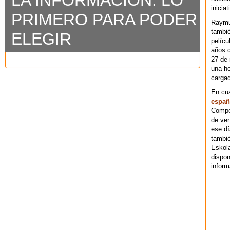
LA INFORMACIÓN: LO
iniciat
PRIMERO PARA PODER
Raymu
tambié
ELEGIR
pelícu
años d
27 de 
una he
cargad
En cu
españ
Compos
de ver
ese dí
tambié
Eskol
dispo
inform