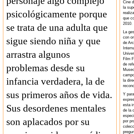
personaje algo complejo
Cine d
la sup
psicológicamente porque
realiz
que co
2010.
se trata de una adulta que
La ges
con or
sigue siendo niña y que
de Arc
Intern
arrastra algunos
Univer
Film F
de ref
problemas desde su
Museo
campo 
infancia verdadera, la de
la dir
recono
sus primeros años de vida.
Y par
expres
esta i
Sus desordenes mentales
de la 
especi
son aplacados por su
por pr
colecc
pregun