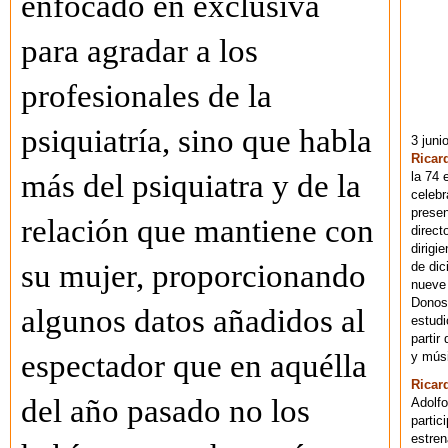
enfocado en exclusiva
para agradar a los
profesionales de la
psiquiatría, sino que habla
3 juni
Ricar
más del psiquiatra y de la
la 74 
celebr
presen
relación que mantiene con
direct
dirigi
su mujer, proporcionando
de dic
nueve 
Donost
algunos datos añadidos al
estudi
partir
espectador que en aquélla
y músi
Ricar
del año pasado no los
Adolfo
partic
estren