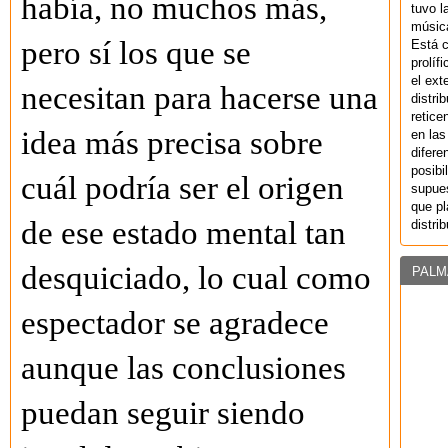
había, no muchos más,
tuvo l
música
pero sí los que se
Está 
prolíf
el ext
necesitan para hacerse una
distri
retice
idea más precisa sobre
en las
difere
posibi
cuál podría ser el origen
supues
que pl
de ese estado mental tan
distri
desquiciado, lo cual como
PALM
espectador se agradece
aunque las conclusiones
puedan seguir siendo