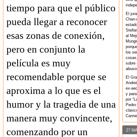
tiempo para que el público
indepe
El jur
pueda llegar a reconocer
Chan-w
estad
Stella
esas zonas de conexión,
al Mej
Mungiu
pero en conjunto la
porque
los se
cosas,
película es muy
sobre 
abusos
recomendable porque se
El Gra
Andrei
aproxima a lo que es el
ex-aeq
y para
por “L
humor y la tragedia de una
Pedro 
clásic
manera muy convincente,
Canne
comenzando por un
27 M