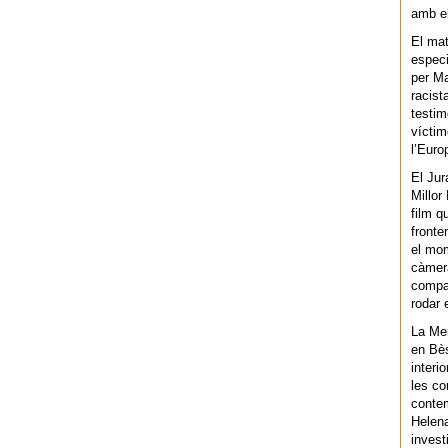
amb el
El mat
especi
per Ma
racist
testim
víctim
l’Euro
El Jur
Millor
film q
fronte
el mom
càmera
compar
rodar 
La Men
en Bès
interi
les co
contem
Helena
invest