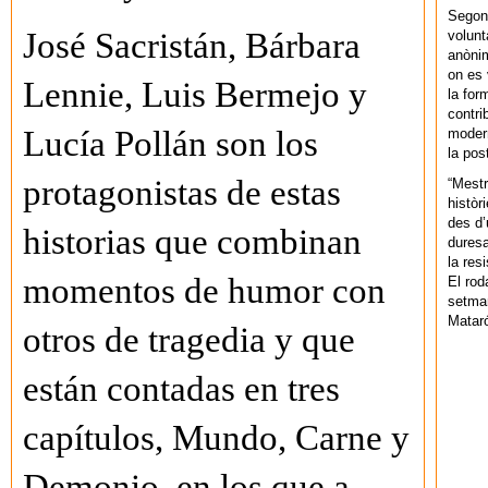
Segons
José Sacristán, Bárbara
volunt
anònim
on es 
Lennie, Luis Bermejo y
la for
contri
Lucía Pollán son los
modern
la pos
protagonistas de estas
“Mestr
històr
des d’
historias que combinan
duresa
la res
momentos de humor con
El rod
setman
Mataró
otros de tragedia y que
están contadas en tres
capítulos, Mundo, Carne y
Demonio, en los que a