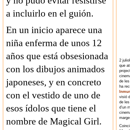
y no pudo evitar resistirse
a incluirlo en el guión.
En un inicio aparece una
niña enferma de unos 12
años que está obsesionada
2 juli
que at
con los dibujos animados
projec
cinema
japoneses, y en concreto
de les
ha re
Inmu
con el vestido de uno de
visió 
de les
esos ídolos que tiene el
d’un m
cinema
marge 
nombre de Magical Girl.
Coinci