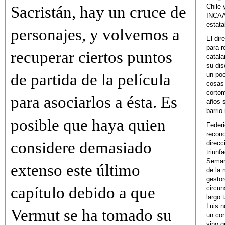
Chile 
Sacristán, hay un cruce de
INCAA 
estata
personajes, y volvemos a
El dir
para r
recuperar ciertos puntos
catala
su dis
un po
de partida de la película
cosas 
cortom
para asociarlos a ésta. Es
años s
barrio
posible que haya quien
Federi
recono
considere demasiado
direcc
triunf
Semana
extenso este último
de la 
gestor
capítulo debido a que
circun
largo 
Luis n
Vermut se ha tomado su
un cor
sino q