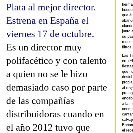
Plata al mejor director.
herman
búsque
que él
Estrena en España el
abando
clande
viernes 17 de octubre.
junto 
su pas
redesc
Es un director muy
filtros
Las T
polifacético y con talento
en «El
fiesta
a quien no se le hizo
que no
desinh
propia
demasiado caso por parte
al mej
protag
de las compañías
encab
a la m
acompa
distribuidoras cuando en
cantan
salvaj
el año 2012 tuvo que
Banan
el rep