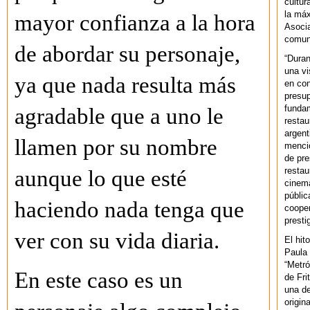
cultur
la máx
mayor confianza a la hora
Asoci
comuni
de abordar su personaje,
“Duran
una vi
ya que nada resulta más
en con
presup
fundam
agradable que a uno le
restau
argent
llamen por su nombre
mencio
de pre
restau
aunque lo que esté
cinema
públic
haciendo nada tenga que
cooper
presti
ver con su vida diaria.
El hit
Paula 
“Metró
En este caso es un
de Fri
una de
origin