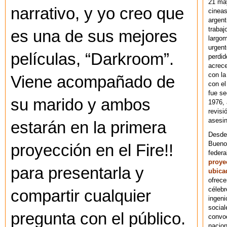
21 ma
narrativo, y yo creo que
cineas
argent
trabaj
es una de sus mejores
largom
urgent
películas, “Darkroom”.
perdid
acrece
con la
Viene acompañado de
con el
fue se
su marido y ambos
1976,
revisi
asesin
estarán en la primera
Desde 
Bueno
proyección en el Fire!!
federa
proye
para presentarla y
ubica
ofrece
célebr
compartir cualquier
ingeni
social
pregunta con el público.
convoc
nacion