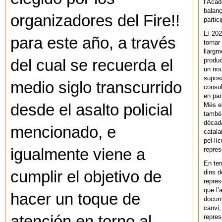
l’Acad
balanç
organizadores del Fire!!
partic
El 202
para este año, a través
tornar
llargm
produc
del cual se recuerda el
un nou
supos
medio siglo transcurrido
consol
en par
Més en
desde el asalto policial
també 
dècada
mencionado, e
catala
pel·lí
repres
igualmente viene a
En ter
cumplir el objetivo de
dins d
repres
que l’
hacer un toque de
docum
canvi,
atención en torno al
repres