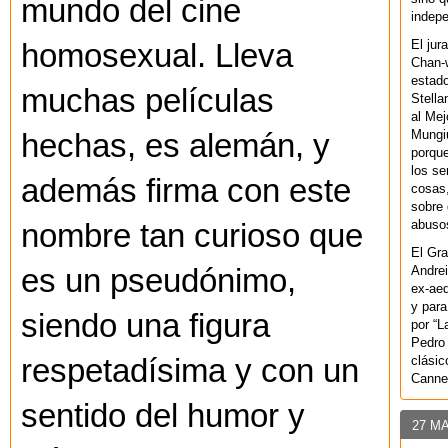
mundo del cine
indepe
El jur
homosexual. Lleva
Chan-w
estad
muchas películas
Stella
al Mej
Mungiu
hechas, es alemán, y
porque
los se
además firma con este
cosas,
sobre 
abusos
nombre tan curioso que
El Gra
Andrei
es un pseudónimo,
ex-aeq
y para
siendo una figura
por “L
Pedro 
clásic
respetadísima y con un
Canne
sentido del humor y
27 M