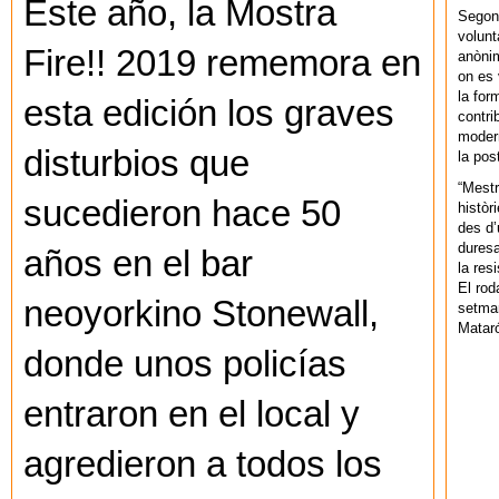
Este año, la Mostra
Segons
volunt
Fire!! 2019 rememora en
anònim
on es 
la for
esta edición los graves
contri
modern
disturbios que
la pos
“Mestr
sucedieron hace 50
històr
des d’
duresa
años en el bar
la res
El rod
neoyorkino Stonewall,
setman
Mataró
donde unos policías
entraron en el local y
agredieron a todos los