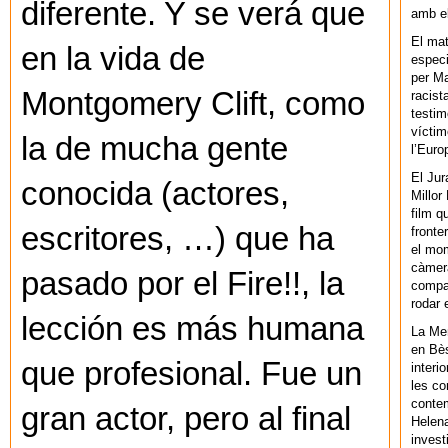
diferente. Y se verá que
amb el
El mat
en la vida de
especi
per Ma
Montgomery Clift, como
racist
testim
víctim
la de mucha gente
l’Euro
El Jur
conocida (actores,
Millor
film q
escritores, …) que ha
fronte
el mom
càmera
pasado por el Fire!!, la
compar
rodar 
lección es más humana
La Men
en Bès
que profesional. Fue un
interi
les co
contem
gran actor, pero al final
Helena
invest