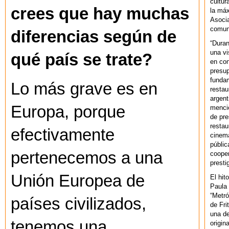
cultur
crees que hay muchas
la máx
Asoci
comuni
diferencias según de
“Duran
una vi
qué país se trate?
en con
presup
fundam
Lo más grave es en
restau
argent
Europa, porque
mencio
de pre
restau
efectivamente
cinema
públic
pertenecemos a una
cooper
presti
Unión Europea de
El hit
Paula 
“Metró
países civilizados,
de Fri
una de
tenemos una
origin