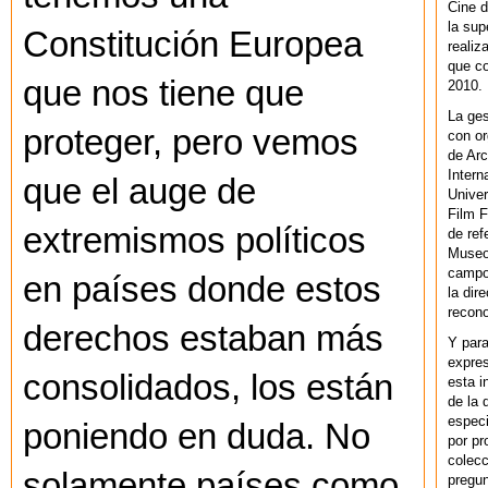
Cine d
la sup
Constitución Europea
realiz
que co
que nos tiene que
2010.
La ges
proteger, pero vemos
con or
de Arc
Intern
que el auge de
Univer
Film F
extremismos políticos
de ref
Museo
campo 
en países donde estos
la dir
recono
derechos estaban más
Y par
expres
consolidados, los están
esta i
de la 
especi
poniendo en duda. No
por pr
colecc
solamente países como
pregun