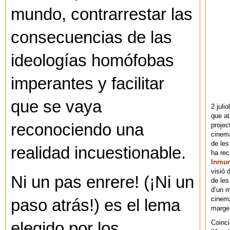
mundo, contrarrestar las
consecuencias de las
ideologías homófobas
imperantes y facilitar
que se vaya
2 juli
que at
reconociendo una
projec
cinema
de les
realidad incuestionable.
ha re
Inmu
visió 
Ni un pas enrere! (¡Ni un
de les
d’un m
cinema
paso atrás!) es el lema
marge 
Coinci
elegido por los