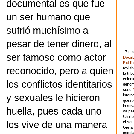
documental es que fue
un ser humano que
sufrió muchísimo a
pesar de tener dinero, al
17 mai
ser famoso como actor
DocsB
Pel·lí
reconocido, pero a quien
revisi
la tri
coloni
los conflictos identitarios
denomi
suec
y sexuales le hicieron
intern
qüesti
la sev
huella, pues cada uno
va pas
Chall
los vive de una manera
el seu
Greta 
escola