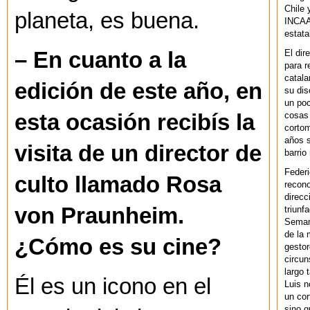
Chile 
planeta, es buena.
INCAA 
estata
El dir
– En cuanto a la
para r
catala
edición de este año, en
su dis
un po
cosas 
esta ocasión recibís la
cortom
años s
visita de un director de
barrio
Federi
culto llamado Rosa
recono
direcc
von Praunheim.
triunf
Semana
de la 
¿Cómo es su cine?
gestor
circun
largo 
Él es un icono en el
Luis n
un cor
sino q