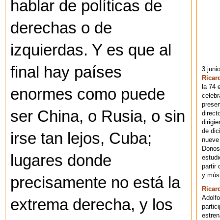
hablar de políticas de
derechas o de
izquierdas. Y es que al
final hay países
3 juni
Ricar
la 74 
enormes como puede
celebr
presen
ser China, o Rusia, o sin
direct
dirigi
de dic
irse tan lejos, Cuba;
nueve 
Donost
lugares donde
estudi
partir
y músi
precisamente no está la
Ricar
Adolfo
extrema derecha, y los
partic
estren