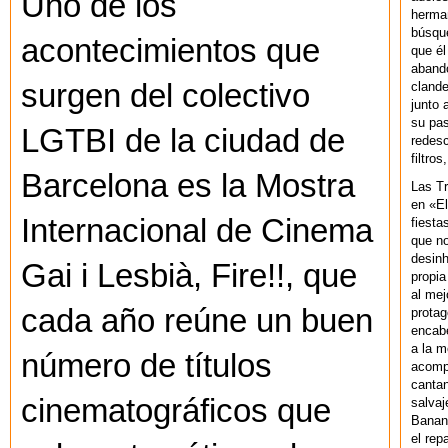
Uno de los
herman
búsque
acontecimientos que
que él
abando
surgen del colectivo
clande
junto 
su pas
LGTBI de la ciudad de
redesc
filtros
Barcelona es la Mostra
Las T
en «El
Internacional de Cinema
fiesta
que no
desinh
Gai i Lesbià, Fire!!, que
propia
al mej
cada año reúne un buen
protag
encab
a la m
número de títulos
acompa
cantan
cinematográficos que
salvaj
Banan
el rep