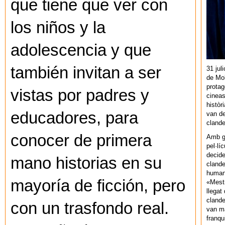
que tiene que ver con
los niños y la
adolescencia y que
también invitan a ser
31 jul
de Mol
protag
vistas por padres y
cineas
històr
educadores, para
van de
cland
conocer de primera
Amb gu
pel·lí
decide
mano historias en su
clande
human
mayoría de ficción, pero
«Mestr
llegat 
clande
con un trasfondo real.
van ma
franq