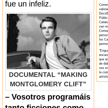
fue un infeliz.
Corren
valora
DocsBa
Públic
Catalu
van re
Correa
person
los Ca
permet
“Engu
encara
que aq
de dià
nos en
la ciu
DOCUMENTAL “MAKING
artíst
MONTGLOMERY CLIFT”
– Vosotros programáis
tanto ficciones como