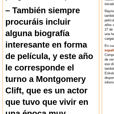
iniciat
– También siempre
Raymu
tambié
procuráis incluir
pelícu
años d
27 de 
alguna biografía
una he
cargad
interesante en forma
En cu
españ
de película, y este año
Compos
de ver
ese dí
le corresponde el
tambié
Eskol
turno a Montgomery
dispo
inform
Clift, que es un actor
que tuvo que vivir en
una época muy