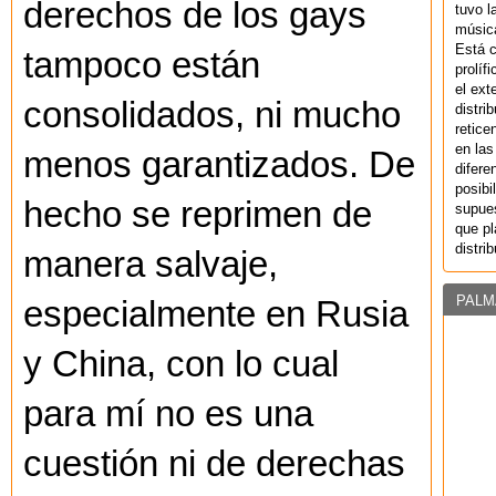
derechos de los gays
tuvo l
música
Está 
tampoco están
prolíf
el ext
consolidados, ni mucho
distri
retice
en las
menos garantizados. De
difere
posibi
hecho se reprimen de
supues
que pl
distri
manera salvaje,
PALM
especialmente en Rusia
y China, con lo cual
para mí no es una
cuestión ni de derechas