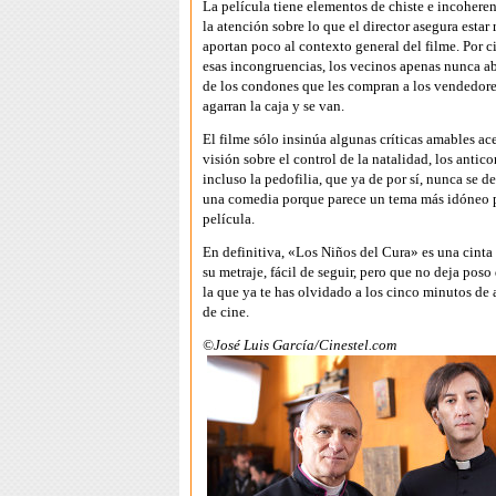
La película tiene elementos de chiste e incohere
la atención sobre lo que el director asegura estar
aportan poco al contexto general del filme. Por ci
esas incongruencias, los vecinos apenas nunca a
de los condones que les compran a los vendedore
agarran la caja y se van.
El filme sólo insinúa algunas críticas amables ace
visión sobre el control de la natalidad, los antic
incluso la pedofilia, que ya de por sí, nunca se de
una comedia porque parece un tema más idóneo p
película.
En definitiva, «Los Niños del Cura» es una cinta
su metraje, fácil de seguir, pero que no deja poso
la que ya te has olvidado a los cinco minutos de 
de cine.
©José Luis García/Cinestel.com