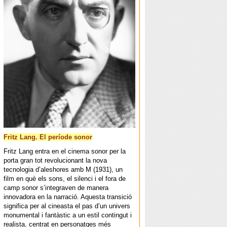
Fritz Lang. El període sonor
Fritz Lang entra en el cinema sonor per la
porta gran tot revolucionant la nova
tecnologia d’aleshores amb M (1931), un
film en què els sons, el silenci i el fora de
camp sonor s’integraven de manera
innovadora en la narració. Aquesta transició
significa per al cineasta el pas d’un univers
monumental i fantàstic a un estil contingut i
realista, centrat en personatges més