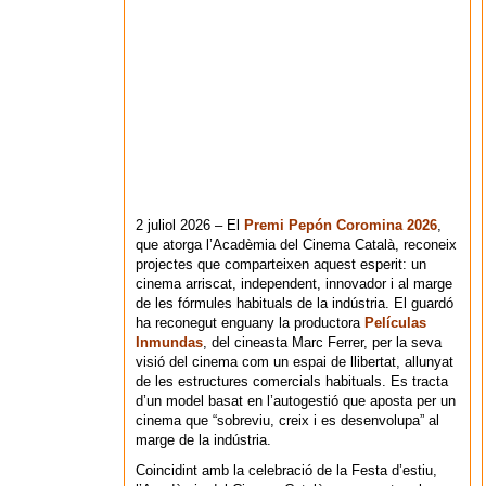
2 juliol 2026 – El
Premi Pepón Coromina 2026
,
que atorga l’Acadèmia del Cinema Català, reconeix
projectes que comparteixen aquest esperit: un
cinema arriscat, independent, innovador i al marge
de les fórmules habituals de la indústria. El guardó
ha reconegut enguany la productora
Películas
Inmundas
, del cineasta Marc Ferrer, per la seva
visió del cinema com un espai de llibertat, allunyat
de les estructures comercials habituals. Es tracta
d’un model basat en l’autogestió que aposta per un
cinema que “sobreviu, creix i es desenvolupa” al
marge de la indústria.
Coincidint amb la celebració de la Festa d’estiu,