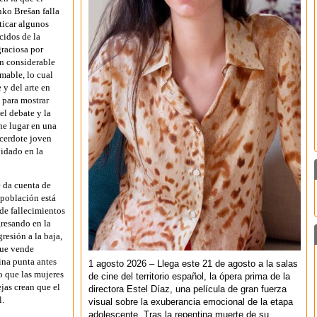
nko Brešan falla
iticar algunos
idos de la
graciosa por
un considerable
mable, lo cual
 y del arte en
 para mostrar
el debate y la
ne lugar en una
acerdote joven
lidado en la
e da cuenta de
 población está
e fallecimientos
gresando en la
gresión a la baja,
que vende
ina punta antes
1 agosto 2026 – Llega este 21 de agosto a la salas
o que las mujeres
de cine del territorio español, la ópera prima de la
jas crean que el
directora Estel Díaz, una película de gran fuerza
l.
visual sobre la exuberancia emocional de la etapa
adolescente. Tras la repentina muerte de su