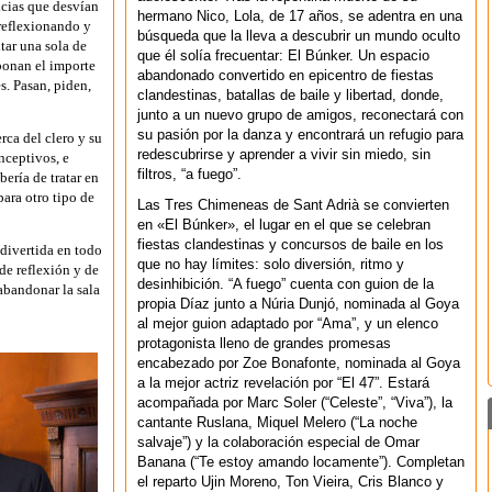
ncias que desvían
hermano Nico, Lola, de 17 años, se adentra en una
 reflexionando y
búsqueda que la lleva a descubrir un mundo oculto
tar una sola de
que él solía frecuentar: El Búnker. Un espacio
bonan el importe
abandonado convertido en epicentro de fiestas
s. Pasan, piden,
clandestinas, batallas de baile y libertad, donde,
junto a un nuevo grupo de amigos, reconectará con
su pasión por la danza y encontrará un refugio para
rca del clero y su
redescubrirse y aprender a vivir sin miedo, sin
onceptivos, e
filtros, “a fuego”.
bería de tratar en
ara otro tipo de
Las Tres Chimeneas de Sant Adrià se convierten
en «El Búnker», el lugar en el que se celebran
fiestas clandestinas y concursos de baile en los
 divertida en todo
que no hay límites: solo diversión, ritmo y
 de reflexión y de
desinhibición. “A fuego” cuenta con guion de la
abandonar la sala
propia Díaz junto a Núria Dunjó, nominada al Goya
al mejor guion adaptado por “Ama”, y un elenco
protagonista lleno de grandes promesas
encabezado por Zoe Bonafonte, nominada al Goya
a la mejor actriz revelación por “El 47”. Estará
acompañada por Marc Soler (“Celeste”, “Viva”), la
cantante Ruslana, Miquel Melero (“La noche
salvaje”) y la colaboración especial de Omar
Banana (“Te estoy amando locamente”). Completan
el reparto Ujin Moreno, Ton Vieira, Cris Blanco y