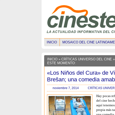
INICIO
MOSAICO DEL CINE LATINOAM
INICIO
»
CRÍTICAS UNIVERSO DEL CINE
»
ESTE MOMENTO:
«Los Niños del Cura» de V
Brešan; una comedia amab
noviembre 7, 2014
CRÍTICAS UNIVER
Hay pocas ref
del cine hech
aquí tenemos 
propia más ta
una comedia e