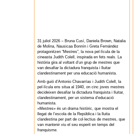
31 juliol 2026 – Bruna Cusí, Daniela Brown, Natalia
de Molina, Nausicaa Bonnín i Greta Fernández
protagonitzen “Mestres”, la nova pel·lícula de la
cineasta Judith Colell, inspirada en fets reals. La
història gira al voltant d’un grup de mestres que
van desafiar la dictadura franquista i lluitar
clandestinament per una educació humanista.
Amb guió d’Antonio Chavarrías i Judith Colell, la
pel·lícula ens situa al 1940, on cinc joves mestres
decideixen desafiar la dictadura franquista i lluitar,
clandestinament, per un sistema d’educació
humanista.
«Mestres» és un drama històric, que mostra el
llegat de l’escola de la República i la lluita
clandestina per part de col·lectius de mestres, que
van mantenir viu el seu esperit en temps del
franquisme.