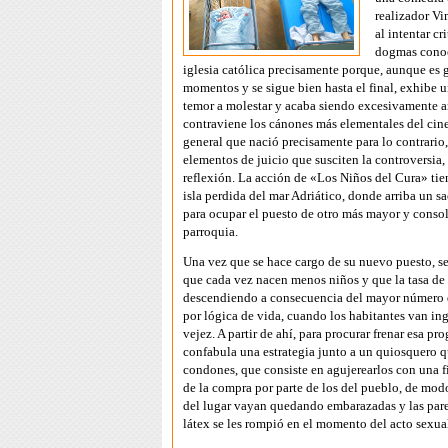
realizador Vi
al intentar cr
dogmas conoc
iglesia católica precisamente porque, aunque es 
momentos y se sigue bien hasta el final, exhibe 
temor a molestar y acaba siendo excesivamente a
contraviene los cánones más elementales del cine
general que nació precisamente para lo contrario,
elementos de juicio que susciten la controversia, 
reflexión. La acción de «Los Niños del Cura» tie
isla perdida del mar Adriático, donde arriba un s
para ocupar el puesto de otro más mayor y conso
parroquia.
Una vez que se hace cargo de su nuevo puesto, s
que cada vez nacen menos niños y que la tasa de
descendiendo a consecuencia del mayor número d
por lógica de vida, cuando los habitantes van in
vejez. A partir de ahí, para procurar frenar esa pro
confabula una estrategia junto a un quiosquero 
condones, que consiste en agujerearlos con una f
de la compra por parte de los del pueblo, de mod
del lugar vayan quedando embarazadas y las pare
látex se les rompió en el momento del acto sexua