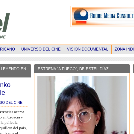
ERICANO
UNIVERSO DEL CINE
VISION DOCUMENTAL
ZONA IND
 LEYENDO EN
ESTRENA “A FUEGO”, DE ESTEL DÍAZ
inko
le
SO DEL CINE
erencias acerca
o en Croacia y
la película
quillera del país,
n la que el