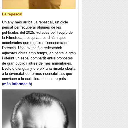
La repesca!
Un any més arriba La repesca!, un cicle
pensat per recuperar algunes de les
pel·lícules del 2025, votades per l’equip de
la Filmoteca, i esquivar les dinàmiques
accelerades que regeixen l’economia de
l’atenció. Una invitació a redescobrir
aquestes obres amb temps, en pantalla gran
i oferint un espai compartit entre propostes
de gran públic i altres de més minoritàries.
L’edició d’enguany ofereix una mirada oberta
a la diversitat de formes i sensibilitats que
conviuen a la cartellera del nostre país.
(
més informació
)