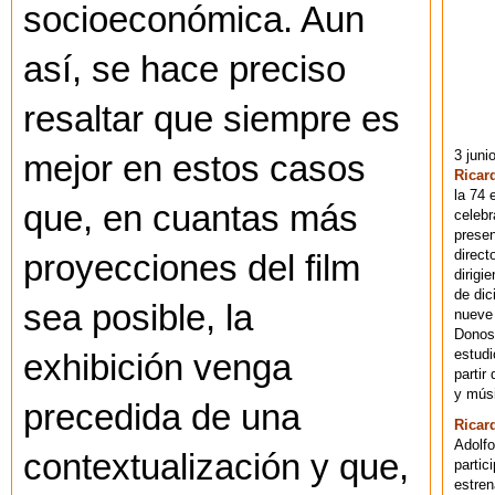
socioeconómica. Aun
así, se hace preciso
resaltar que siempre es
3 juni
mejor en estos casos
Ricar
la 74 
que, en cuantas más
celebr
presen
direct
proyecciones del film
dirigi
de dic
sea posible, la
nueve 
Donost
estudi
exhibición venga
partir
y músi
precedida de una
Ricar
Adolfo
contextualización y que,
partic
estren