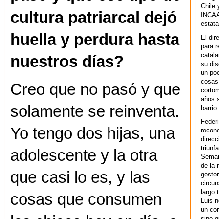
Chile 
cultura patriarcal dejó
INCAA 
estata
huella y perdura hasta
El dir
para r
catala
nuestros días?
su dis
un po
cosas 
Creo que no pasó y que
cortom
años s
solamente se reinventa.
barrio
Federi
Yo tengo dos hijas, una
recono
direcc
triunf
adolescente y la otra
Semana
de la 
que casi lo es, y las
gestor
circun
largo 
cosas que consumen
Luis n
un cor
sino q