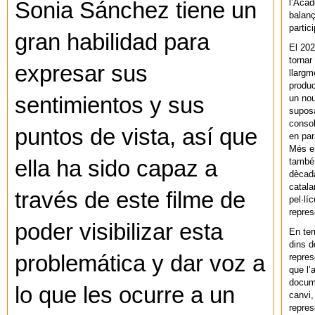
l’Acad
Sonia Sánchez tiene un
balanç
partic
gran habilidad para
El 202
tornar
expresar sus
llargm
produc
un nou
sentimientos y sus
supos
consol
puntos de vista, así que
en par
Més en
també 
ella ha sido capaz a
dècada
catala
través de este filme de
pel·lí
repres
poder visibilizar esta
En ter
dins d
problemática y dar voz a
repres
que l’
docum
lo que les ocurre a un
canvi,
repres