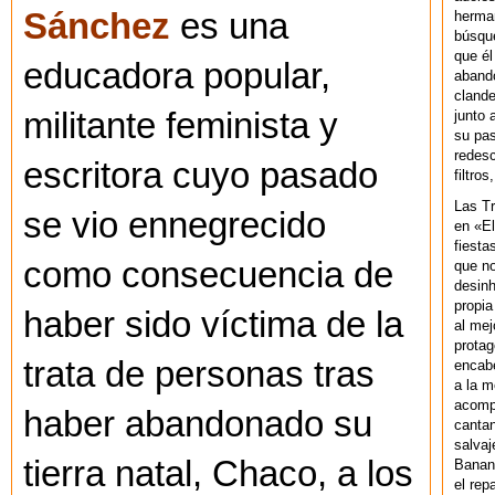
Sánchez
es una
herman
búsque
que él
educadora popular,
abando
clande
militante feminista y
junto 
su pas
redesc
escritora cuyo pasado
filtros
Las T
se vio ennegrecido
en «El
fiesta
como consecuencia de
que no
desinh
propia
haber sido víctima de la
al mej
protag
trata de personas tras
encab
a la m
acompa
haber abandonado su
cantan
salvaj
tierra natal, Chaco, a los
Banan
el rep