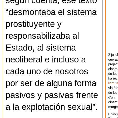
según cuenta, ese texto
“desmontaba el sistema
prostituyente y
responsabilizaba al
Estado, al sistema
2 juli
neoliberal e incluso a
que at
projec
cada uno de nosotros
cinema
de les
ha re
por ser de alguna forma
Inmu
visió 
pasivos y pasivas frente
de les
d’un m
cinema
a la explotación sexual”.
marge 
Coinci