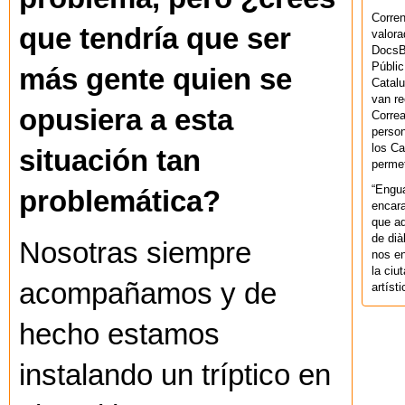
Corren
que tendría que ser
valora
DocsBa
Públic
más gente quien se
Catalu
van re
opusiera a esta
Correa
person
los Ca
situación tan
permet
“Engu
problemática?
encara
que aq
de dià
Nosotras siempre
nos en
la ciu
acompañamos y de
artíst
hecho estamos
instalando un tríptico en