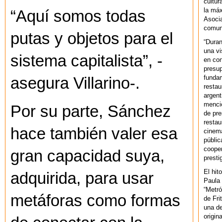
cultur
la máx
“Aquí somos todas
Asoci
comuni
putas y objetos para el
“Duran
una vi
sistema capitalista”, -
en con
presup
fundam
asegura Villarino-.
restau
argent
mencio
Por su parte, Sánchez
de pre
restau
hace también valer esa
cinema
públic
cooper
gran capacidad suya,
presti
El hit
adquirida, para usar
Paula 
“Metró
metáforas como formas
de Fri
una de
origin