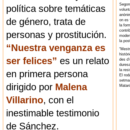
Segons
política sobre temáticas
volunt
anònim
de género, trata de
on es 
la for
contri
personas y prostitución.
modern
la pos
“Nuestra venganza es
“Mestr
històr
ser felices”
es un relato
des d’
duresa
la res
en primera persona
El rod
setman
dirigido por
Malena
Mataró
Villarino
, con el
inestimable testimonio
de Sánchez.