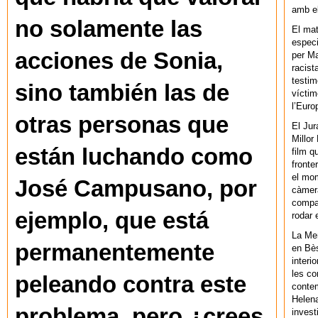
amb el
no solamente las
El mat
especi
acciones de Sonia,
per Ma
racist
testim
sino también las de
víctim
l’Euro
otras personas que
El Jur
Millor
están luchando como
film q
fronte
el mom
José Campusano, por
càmera
compar
ejemplo, que está
rodar 
La Men
permanentemente
en Bès
interi
les co
peleando contra este
contem
Helena
problema, pero ¿crees
invest