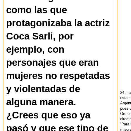
como las que
protagonizaba la actriz
Coca Sarli, por
ejemplo, con
personajes que eran
mujeres no respetadas
y violentadas de
24 ma
estas 
alguna manera.
Argent
pues u
¿Crees que eso ya
Oro en
direct
“Para 
pasó y que ese tipo de
ínteg