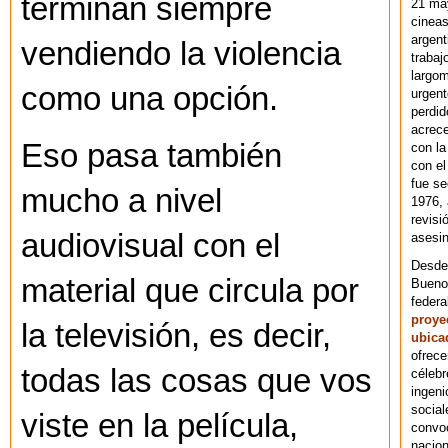
terminan siempre
21 ma
cineas
argent
vendiendo la violencia
trabaj
largom
como una opción.
urgent
perdid
acrece
Eso pasa también
con la
con el
fue se
mucho a nivel
1976,
revisi
audiovisual con el
asesin
Desde 
material que circula por
Bueno
federa
proye
la televisión, es decir,
ubica
ofrece
todas las cosas que vos
célebr
ingeni
social
viste en la película,
convoc
nacion