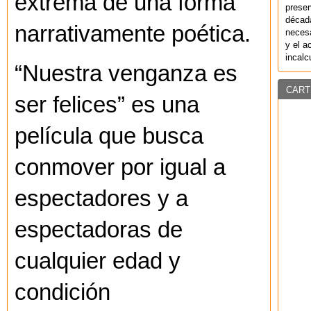
extrema de una forma
preser
década
narrativamente poética.
necesa
y el a
incalc
“Nuestra venganza es
CART
ser felices” es una
película que busca
conmover por igual a
espectadores y a
espectadoras de
cualquier edad y
condición