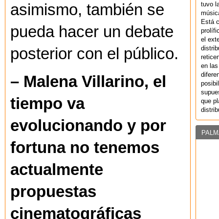
tuvo l
asimismo, también se
música
Está 
pueda hacer un debate
prolíf
el ext
distri
posterior con el público.
retice
en las
difere
– Malena Villarino, el
posibi
supues
tiempo va
que pl
distri
evolucionando y por
PALM
fortuna no tenemos
actualmente
propuestas
cinematográficas