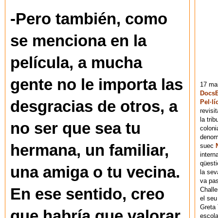
-Pero también, como
se menciona en la
película, a mucha
gente no le importa las
17 mai
DocsB
desgracias de otros, a
Pel·lí
revisi
la tri
no ser que sea tu
coloni
denomi
hermana, un familiar,
suec
intern
qüesti
una amiga o tu vecina.
la sev
va pas
En ese sentido, creo
Chall
el seu
Greta 
que habría que valorar
escola