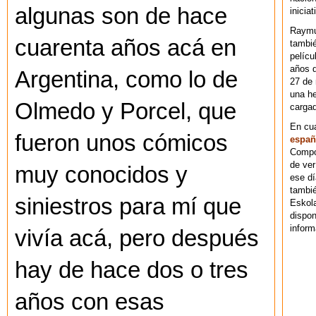
algunas son de hace
iniciat
Raymu
cuarenta años acá en
tambié
pelícu
años d
Argentina, como lo de
27 de 
una he
Olmedo y Porcel, que
cargad
En cu
fueron unos cómicos
españ
Compos
de ver
muy conocidos y
ese dí
tambié
siniestros para mí que
Eskol
dispo
inform
vivía acá, pero después
hay de hace dos o tres
años con esas