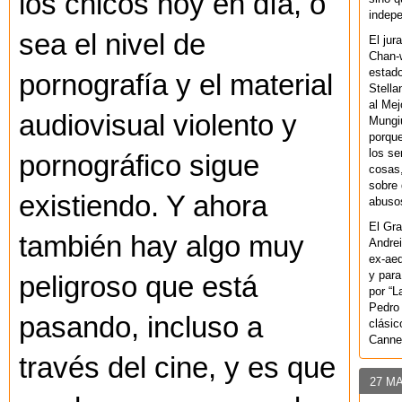
los chicos hoy en día, o
indepe
sea el nivel de
El jur
Chan-w
estad
pornografía y el material
Stella
al Mej
audiovisual violento y
Mungiu
porque
los se
pornográfico sigue
cosas,
sobre 
existiendo. Y ahora
abusos
El Gra
también hay algo muy
Andrei
ex-aeq
y para
peligroso que está
por “L
Pedro 
pasando, incluso a
clásic
Canne
través del cine, y es que
27 M