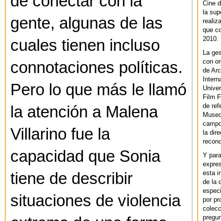
de conectar con la
Cine d
la sup
gente, algunas de las
realiz
que co
2010.
cuales tienen incluso
La ges
con or
connotaciones políticas.
de Arc
Intern
Pero lo que más le llamó
Univer
Film F
de ref
la atención a Malena
Museo
campo 
Villarino fue la
la dir
recono
capacidad que Sonia
Y par
expres
esta i
tiene de describir
de la 
especi
situaciones de violencia
por pr
colecc
pregun