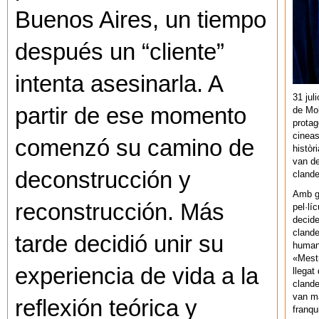
Buenos Aires, un tiempo
después un “cliente”
intenta asesinarla. A
31 jul
partir de ese momento
de Mol
protag
cineas
comenzó su camino de
històr
van de
deconstrucción y
cland
Amb gu
reconstrucción. Más
pel·lí
decide
clande
tarde decidió unir su
human
«Mestr
experiencia de vida a la
llegat 
clande
van ma
reflexión teórica y
franq