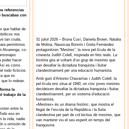
ne referencias
ué buscabas con
o que hablar de
mbólicos nos
31 juliol 2026 – Bruna Cusí, Daniela Brown, Natalia
ve tan cruda,
de Molina, Nausicaa Bonnín i Greta Fernández
ara permitirnos
protagonitzen “Mestres”, la nova pel·lícula de la
n Alvarenga, co-
cineasta Judith Colell, inspirada en fets reals. La
personajes
història gira al voltant d’un grup de mestres que
a poder hacer
van desafiar la dictadura franquista i lluitar
 Así es como
clandestinament per una educació humanista.
l todo ficticios.
ta que es
Amb guió d’Antonio Chavarrías i Judith Colell, la
s que lo rodean.
pel·lícula ens situa al 1940, on cinc joves mestres
decideixen desafiar la dictadura franquista i lluitar,
 forma la
clandestinament, per un sistema d’educació
l trabajo de la
humanista.
«Mestres» és un drama històric, que mostra el
xisten entre la
llegat de l’escola de la República i la lluita
. Todo eso en
clandestina per part de col·lectius de mestres, que
n la vida, nadie
van mantenir viu el seu esperit en temps del
ión u omisión de
franquisme.