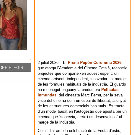
2 juliol 2026 – El
Premi Pepón Coromina 2026
,
DER ELEGIR
que atorga l’Acadèmia del Cinema Català, reconeix
projectes que comparteixen aquest esperit: un
cinema arriscat, independent, innovador i al marge
de les fórmules habituals de la indústria. El guardó
ha reconegut enguany la productora
Películas
Inmundas
, del cineasta Marc Ferrer, per la seva
visió del cinema com un espai de llibertat, allunyat
de les estructures comercials habituals. Es tracta
d’un model basat en l’autogestió que aposta per un
cinema que “sobreviu, creix i es desenvolupa” al
marge de la indústria.
Coincidint amb la celebració de la Festa d’estiu,