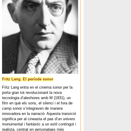
Fritz Lang. El període sonor
Fritz Lang entra en el cinema sonor per la
porta gran tot revolucionant la nova
tecnologia d’aleshores amb M (1931), un
film en què els sons, el silenci i el fora de
camp sonor s’integraven de manera
innovadora en la narració. Aquesta transició
significa per al cineasta el pas d’un univers
monumental i fantàstic a un estil contingut i
realista, centrat en personatges més