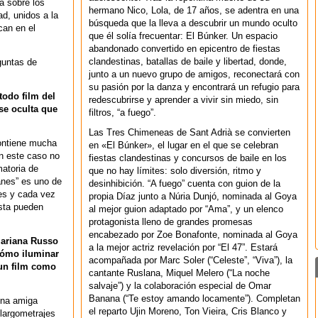
a sobre los
hermano Nico, Lola, de 17 años, se adentra en una
d, unidos a la
búsqueda que la lleva a descubrir un mundo oculto
can en el
que él solía frecuentar: El Búnker. Un espacio
abandonado convertido en epicentro de fiestas
clandestinas, batallas de baile y libertad, donde,
guntas de
junto a un nuevo grupo de amigos, reconectará con
su pasión por la danza y encontrará un refugio para
todo film del
redescubrirse y aprender a vivir sin miedo, sin
se oculta que
filtros, “a fuego”.
Las Tres Chimeneas de Sant Adrià se convierten
contiene mucha
en «El Búnker», el lugar en el que se celebran
n este caso no
fiestas clandestinas y concursos de baile en los
matoria de
que no hay límites: solo diversión, ritmo y
panes” es uno de
desinhibición. “A fuego” cuenta con guion de la
es y cada vez
propia Díaz junto a Núria Dunjó, nominada al Goya
ista pueden
al mejor guion adaptado por “Ama”, y un elenco
protagonista lleno de grandes promesas
encabezado por Zoe Bonafonte, nominada al Goya
Mariana Russo
a la mejor actriz revelación por “El 47”. Estará
cómo iluminar
acompañada por Marc Soler (“Celeste”, “Viva”), la
 un film como
cantante Ruslana, Miquel Melero (“La noche
salvaje”) y la colaboración especial de Omar
Banana (“Te estoy amando locamente”). Completan
Una amiga
el reparto Ujin Moreno, Ton Vieira, Cris Blanco y
 largometrajes