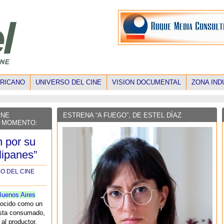
ERICANO
UNIVERSO DEL CINE
VISION DOCUMENTAL
ZONA IND
INE
ESTRENA “A FUEGO”, DE ESTEL DÍAZ
E MOMENTO:
h por su
lipanes”
O DEL CINE
Buenos Aires
nocido como un
sta consumado,
al productor,