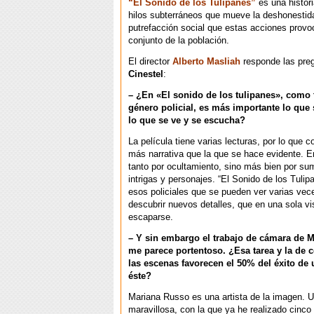
“El Sonido de los Tulipanes”
es una histori
hilos subterráneos que mueve la deshonestida
putrefacción social que estas acciones provo
conjunto de la población.
El director
Alberto Masliah
responde las pre
Cinestel
:
– ¿En «El sonido de los tulipanes», como 
género policial, es más importante lo que 
lo que se ve y se escucha?
La película tiene varias lecturas, por lo que 
más narrativa que la que se hace evidente. E
tanto por ocultamiento, sino más bien por su
intrigas y personajes. “El Sonido de los Tuli
esos policiales que se pueden ver varias vec
descubrir nuevos detalles, que en una sola v
escaparse.
– Y sin embargo el trabajo de cámara de 
me parece portentoso. ¿Esa tarea y la de 
las escenas favorecen el 50% del éxito de
éste?
Mariana Russo es una artista de la imagen. 
maravillosa, con la que ya he realizado cinco