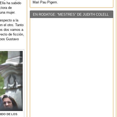
Mari Pau Pigem.
Ella ha sabido
ctora de
 una mujer.
EN RODATGE: “MESTRES” DE JUDITH COLELL
especto a la
 el otro. Tanto
los dos vamos a
yecto de ficción,
mbos Gustavo
IDO DE LOS