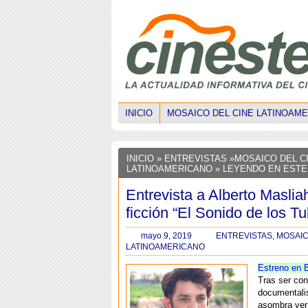
INICIO
MOSAICO DEL CINE LATINOAM
INICIO
»
ENTREVISTAS
»
MOSAICO DEL C
LATINOAMERICANO
» LEYENDO EN EST
Entrevista a Alberto Maslia
ficción “El Sonido de los Tu
mayo 9, 2019
ENTREVISTAS
,
MOSAIC
LATINOAMERICANO
Estreno en 
Tras ser co
documentali
asombra ver 