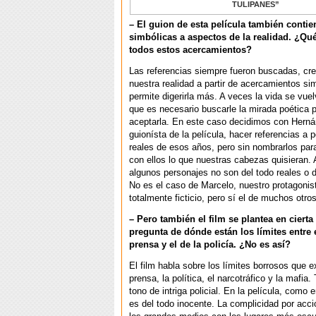
TULIPANES”
– El guion de esta película también contie
simbólicas a aspectos de la realidad. ¿Q
todos estos acercamientos?
Las referencias siempre fueron buscadas, cre
nuestra realidad a partir de acercamientos si
permite digerirla más. A veces la vida se vuel
que es necesario buscarle la mirada poética p
aceptarla. En este caso decidimos con Herná
guionísta de la película, hacer referencias a 
reales de esos años, pero sin nombrarlos par
con ellos lo que nuestras cabezas quisieran.
algunos personajes no son del todo reales o de
No es el caso de Marcelo, nuestro protagonis
totalmente ficticio, pero sí el de muchos otro
– Pero también el film se plantea en cierta
pregunta de dónde están los límites entre e
prensa y el de la policía. ¿No es así?
El film habla sobre los límites borrosos que e
prensa, la política, el narcotráfico y la mafia
tono de intriga policial. En la película, como e
es del todo inocente. La complicidad por acc