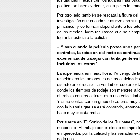
los grandes medios con los lugares más oscu
política, se hace evidente, en la película como
Por otro lado también se rescata la figura del 
investigación que cuando se mueve con sus 
principios, y de forma independiente a los ad
de los medios, logra resultados que no siemp
lograr la justicia o la policía.
– Y aun cuando la película posee unos pe
centrales, la rotación del resto es continu
experiencia de trabajar con tanta gente en 
incluidos los extras?
La experiencia es maravillosa. Yo vengo de la
relación con los actores es de las actividad
disfruto en el rodaje. La verdad es que en est
donde los tiempos de rodaje son menores a l
el trabajo con los actores es a una velocidad 
Y si no contás con un grupo de actores muy
con la historia que se está contando, entonce
hace muy cuesta arriba.
Por suerte en “El Sonido de los Tulipanes”, 
nunca eso. El trabajo con el elenco siempre f
enriquecedor, por la calidad y las variadas ex
cada uno.