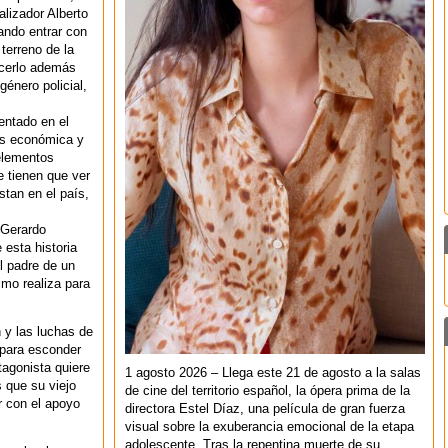
alizador Alberto
ando entrar con
 terreno de la
acerlo además
género policial,
entado en el
sis económica y
 elementos
e tienen que ver
tan en el país,
 Gerardo
esta historia
el padre de un
imo realiza para
n y las luchas de
 para esconder
tagonista quiere
1 agosto 2026 – Llega este 21 de agosto a la salas
 que su viejo
de cine del territorio español, la ópera prima de la
r con el apoyo
directora Estel Díaz, una película de gran fuerza
visual sobre la exuberancia emocional de la etapa
adolescente. Tras la repentina muerte de su