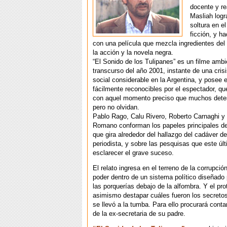
docente y re
Masliah logr
soltura en el
ficción, y h
con una película que mezcla ingredientes del 
la acción y la novela negra.
“El Sonido de los Tulipanes” es un filme ambi
transcurso del año 2001, instante de una cri
social considerable en la Argentina, y posee
fácilmente reconocibles por el espectador, qu
con aquel momento preciso que muchos detes
pero no olvidan.
Pablo Rago, Calu Rivero, Roberto Carnaghi y
Romano conforman los papeles principales de 
que gira alrededor del hallazgo del cadáver d
periodista, y sobre las pesquisas que este últ
esclarecer el grave suceso.
El relato ingresa en el terreno de la corrupció
poder dentro de un sistema político diseñado
las porquerías debajo de la alfombra. Y el pro
asimismo destapar cuáles fueron los secretos
se llevó a la tumba. Para ello procurará conta
de la ex-secretaria de su padre.