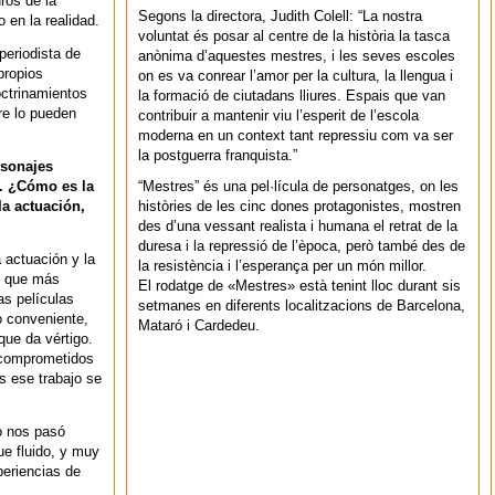
ros de la
Segons la directora, Judith Colell: “La nostra
 en la realidad.
voluntat és posar al centre de la història la tasca
periodista de
anònima d’aquestes mestres, i les seves escoles
propios
on es va conrear l’amor per la cultura, la llengua i
octrinamientos
la formació de ciutadans lliures. Espais que van
re lo pueden
contribuir a mantenir viu l’esperit de l’escola
moderna en un context tant repressiu com va ser
la postguerra franquista.”
rsonajes
“Mestres” és una pel·lícula de personatges, on les
a. ¿Cómo es la
històries de les cinc dones protagonistes, mostren
la actuación,
des d’una vessant realista i humana el retrat de la
duresa i la repressió de l’època, però també des de
 actuación y la
la resistència i l’esperança per un món millor.
es que más
El rodatge de «Mestres» està tenint lloc durant sis
as películas
setmanes en diferents localitzacions de Barcelona,
o conveniente,
Mataró i Cardedeu.
que da vértigo.
 comprometidos
s ese trabajo se
no nos pasó
ue fluido, y muy
periencias de