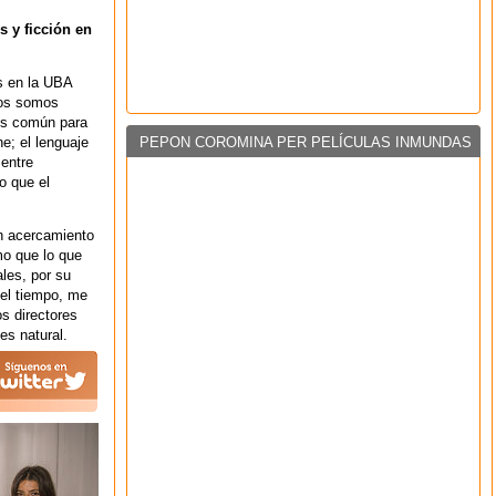
 y ficción en
s en la UBA
ros somos
es común para
PEPON COROMINA PER PELÍCULAS INMUNDAS
ne; el lenguaje
 entre
o que el
n acercamiento
mo que lo que
les, por su
el tiempo, me
os directores
es natural.