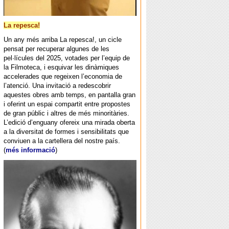
La repesca!
Un any més arriba La repesca!, un cicle
pensat per recuperar algunes de les
pel·lícules del 2025, votades per l’equip de
la Filmoteca, i esquivar les dinàmiques
accelerades que regeixen l’economia de
l’atenció. Una invitació a redescobrir
aquestes obres amb temps, en pantalla gran
i oferint un espai compartit entre propostes
de gran públic i altres de més minoritàries.
L’edició d’enguany ofereix una mirada oberta
a la diversitat de formes i sensibilitats que
conviuen a la cartellera del nostre país.
(
més informació
)