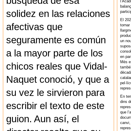
búsqueda de esa
l’Acad
balanç
solidez en las relaciones
partic
El 202
afectivas que
tornar
llargm
produc
seguramente es común
un nou
supos
a la mayor parte de los
consol
en par
Més en
chicos reales que Vidal-
també 
dècada
Naquet conoció, y que a
catala
pel·lí
repres
su vez le sirvieron para
En ter
dins d
escribir el texto de este
repres
que l’
guion. Aun así, el
docum
canvi,
repres