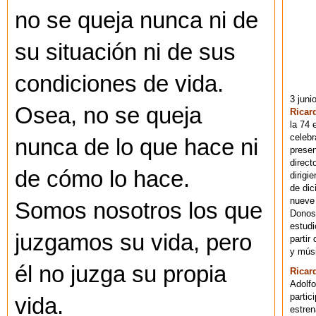
no se queja nunca ni de
su situación ni de sus
condiciones
de vida.
3 juni
Osea, no se queja
Ricar
la 74 
celebr
nunca de lo que hace ni
presen
direct
de cómo lo hace.
dirigi
de dic
nueve 
Somos nosotros los que
Donost
estudi
juzgamos su vida, pero
partir
y músi
él no juzga su propia
Ricar
Adolfo
partic
vida.
estren