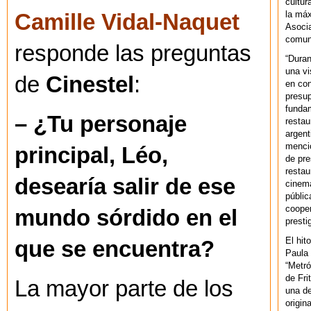
cultur
la máx
Camille Vidal-Naquet
Asoci
comuni
responde las preguntas
“Duran
una vi
de
Cinestel
:
en con
presup
fundam
– ¿Tu personaje
restau
argent
mencio
principal, Léo,
de pre
restau
desearía salir de ese
cinema
públic
cooper
mundo sórdido en el
presti
El hit
que se encuentra?
Paula 
“Metró
de Fri
La mayor parte de los
una de
origin