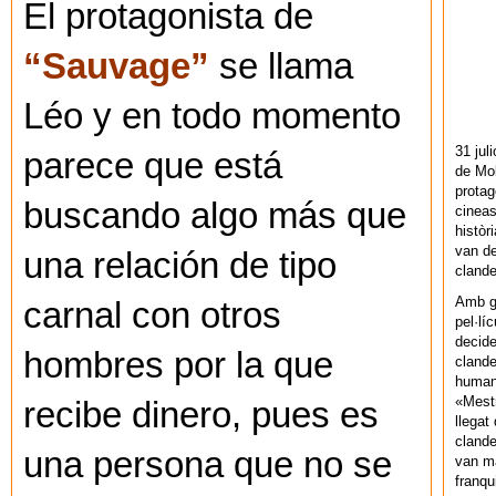
El protagonista de
“Sauvage”
se llama
Léo y en todo momento
31 jul
parece que está
de Mol
protag
buscando algo más que
cineas
històr
van de
una relación de tipo
cland
Amb gu
carnal con otros
pel·lí
decide
hombres por la que
clande
human
«Mestr
recibe dinero, pues es
llegat 
clande
una persona que no se
van ma
franq