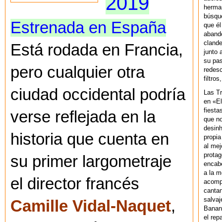
2019
herman
búsque
Estrenada en España
que él
abando
clande
Está rodada en Francia,
junto 
su pas
pero cualquier otra
redesc
filtros
ciudad occidental podría
Las T
en «El
fiesta
verse reflejada en la
que no
desinh
historia que cuenta en
propia
al mej
protag
su primer largometraje
encab
a la m
el director francés
acompa
cantan
salvaj
Camille Vidal-Naquet
,
Banan
el rep