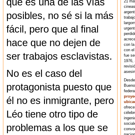
que es una de las vías
21 ma
cineas
argent
posibles, no sé si la más
trabaj
largom
fácil, pero que al final
urgent
perdid
acrece
hace que no dejen de
con la
con el
ser trabajos esclavistas.
fue se
1976,
revisi
No es el caso del
asesin
Desde 
protagonista puesto que
Bueno
federa
proye
él no es inmigrante, pero
ubica
ofrece
Léo tiene otro tipo de
célebr
ingeni
social
problemas a los que se
convoc
nacion