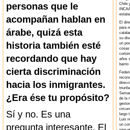
personas que le
Chile 
INCAA 
estata
acompañan hablan en
El dir
para r
árabe, quizá esta
catala
su dis
historia también esté
un po
cosas 
cortom
recordando que hay
años s
barrio
cierta discriminación
Federi
recono
hacia los inmigrantes.
direcc
triunf
Semana
¿Era ése tu propósito?
de la 
gestor
circun
Sí y no. Es una
largo 
Luis n
un cor
pregunta interesante. El
sino q