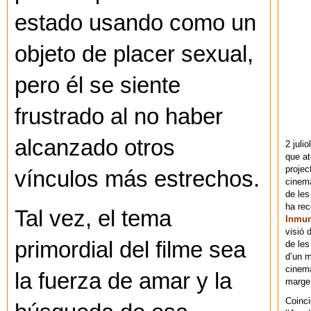
estado usando como un
objeto de placer sexual,
pero él se siente
frustrado al no haber
alcanzado otros
2 juli
que at
projec
vínculos más estrechos.
cinema
de les
ha re
Tal vez, el tema
Inmu
visió 
primordial del filme sea
de les
d’un m
cinema
la fuerza de amar y la
marge 
Coinci