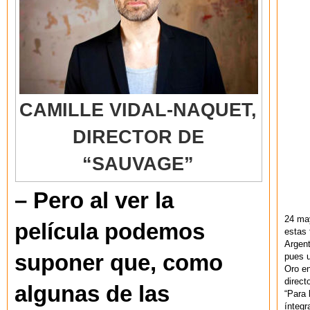
CAMILLE VIDAL-NAQUET,
DIRECTOR DE
“SAUVAGE”
– Pero al ver la
24 ma
película podemos
estas 
Argent
suponer que, como
pues u
Oro en
direct
algunas de las
“Para 
ínteg