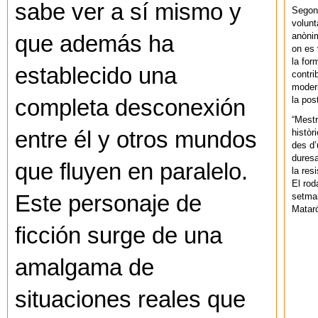
sabe ver a sí mismo y
Segons
volunt
anònim
que además ha
on es 
la for
establecido una
contri
modern
la pos
completa desconexión
“Mestr
històr
entre él y otros mundos
des d’
duresa
que fluyen en paralelo.
la res
El rod
setman
Este personaje de
Mataró
ficción surge de una
amalgama de
situaciones reales que