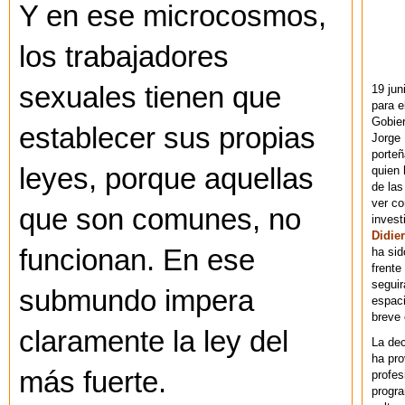
Y en ese microcosmos,
los trabajadores
sexuales tienen que
19 jun
para e
Gobie
establecer sus propias
Jorge 
porteñ
leyes, porque aquellas
quien 
de las
ver co
que son comunes, no
invest
Didier
funcionan. En ese
ha sid
frente
seguir
submundo impera
espaci
breve
claramente la ley del
La dec
ha pr
más fuerte.
profes
progra