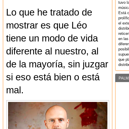
tuvo l
música
Lo que he tratado de
Está 
prolíf
mostrar es que Léo
el ext
distri
retice
tiene un modo de vida
en las
difere
diferente al nuestro, al
posibi
supues
que pl
de la mayoría, sin juzgar
distri
si eso está bien o está
PALM
mal.