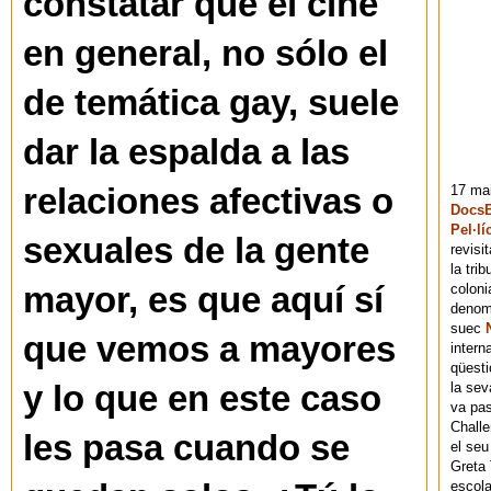
constatar que el cine
en general, no sólo el
de temática gay, suele
dar la espalda a las
17 mai
relaciones afectivas o
DocsB
Pel·lí
sexuales de la gente
revisi
la tri
coloni
mayor, es que aquí sí
denomi
suec
que vemos a mayores
intern
qüesti
la sev
y lo que en este caso
va pas
Chall
les pasa cuando se
el seu
Greta 
escola