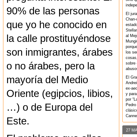
indepe
90% de las personas
El jur
Chan-w
que yo he conocido en
estad
Stella
la calle prostituyéndose
al Mej
Mungiu
porque
son inmigrantes, árabes
los se
cosas,
o no árabes, pero la
sobre 
abusos
mayoría del Medio
El Gra
Andrei
ex-aeq
Oriente (egipcios, libios,
y para
por “L
…) o de Europa del
Pedro 
clásic
Canne
Este.
27 M