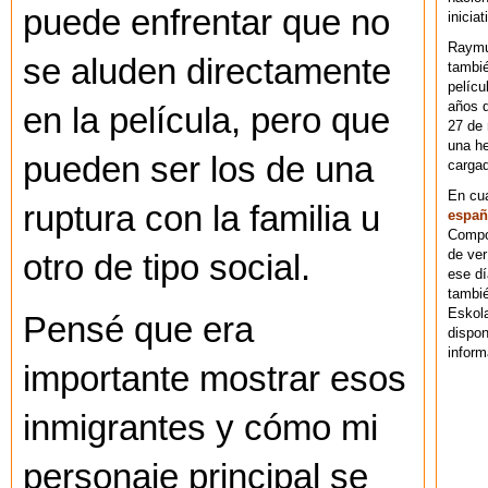
puede enfrentar que no
iniciat
Raymu
se aluden directamente
tambié
pelícu
años d
en la película, pero que
27 de 
una he
pueden ser los de una
cargad
En cu
ruptura con la familia u
españ
Compos
de ver
otro de tipo social.
ese dí
tambié
Eskol
Pensé que era
dispo
inform
importante mostrar esos
inmigrantes y cómo mi
personaje principal se