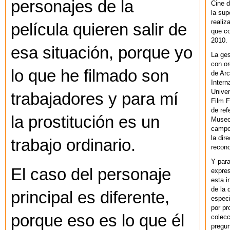
personajes de la
Cine d
la sup
realiz
película quieren salir de
que co
2010.
esa situación, porque yo
La ges
con or
lo que he filmado son
de Arc
Intern
Univer
trabajadores y para mí
Film F
de ref
la prostitución es un
Museo
campo 
la dir
trabajo ordinario.
recono
Y par
El caso del personaje
expres
esta i
de la 
principal es diferente,
especi
por pr
porque eso es lo que él
colecc
pregun