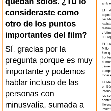
quedan solos. ¿Tú lo
amb el
consideraste como
El mat
especi
per Ma
otro de los puntos
racist
testim
importantes del film?
víctim
l’Euro
El Jur
Sí, gracias por la
Millor
film q
fronte
pregunta porque es muy
el mom
càmera
importante y podemos
compar
rodar 
hablar incluso de las
La Men
en Bès
interi
personas con
les co
contem
minusvalía, sumada a
Helena
invest