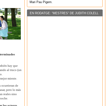
Mari Pau Pigem.
EN RODATGE: “MESTRES” DE JUDITH COLELL
eterminados
ambién hay que
gando al truco (un
o.
 mejor miente.
s ocurrieran de
asar, pero lo más
an reales sino
 noche.
e los actores