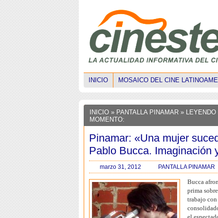
INICIO
MOSAICO DEL CINE LATINOAM
INICIO
»
PANTALLA PINAMAR
» LEYENDO
MOMENTO:
Pinamar: «Una mujer suce
Pablo Bucca. Imaginación 
marzo 31, 2012
PANTALLA PINAMAR
Bucca afron
prima sobre 
trabajo con
consolidad
el espectad