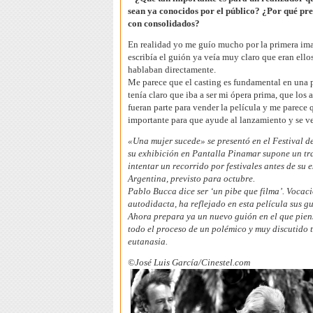
sean ya conocidos por el público? ¿Por qué pre
con consolidados?
En realidad yo me guío mucho por la primera i
escribía el guión ya veía muy claro que eran ello
hablaban directamente.
Me parece que el casting es fundamental en una 
tenía claro que iba a ser mi ópera prima, que los 
fueran parte para vender la película y me parece 
importante para que ayude al lanzamiento y se ve
«Una mujer sucede» se presentó en el Festival d
su exhibición en Pantalla Pinamar supone un t
intentar un recorrido por festivales antes de su e
Argentina, previsto para octubre.
Pablo Bucca dice ser ‘un pibe que filma’. Vocaci
autodidacta, ha reflejado en esta película sus gu
Ahora prepara ya un nuevo guión en el que pien
todo el proceso de un polémico y muy discutido 
eutanasia.
©
José Luis García/Cinestel.com