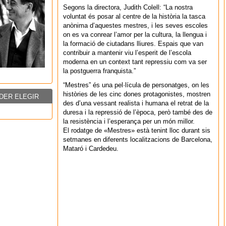
Segons la directora, Judith Colell: “La nostra
voluntat és posar al centre de la història la tasca
anònima d’aquestes mestres, i les seves escoles
on es va conrear l’amor per la cultura, la llengua i
la formació de ciutadans lliures. Espais que van
contribuir a mantenir viu l’esperit de l’escola
moderna en un context tant repressiu com va ser
la postguerra franquista.”
“Mestres” és una pel·lícula de personatges, on les
històries de les cinc dones protagonistes, mostren
DER ELEGIR
des d’una vessant realista i humana el retrat de la
duresa i la repressió de l’època, però també des de
la resistència i l’esperança per un món millor.
El rodatge de «Mestres» està tenint lloc durant sis
setmanes en diferents localitzacions de Barcelona,
Mataró i Cardedeu.