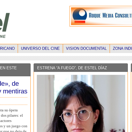
ERICANO
UNIVERSO DEL CINE
VISION DOCUMENTAL
ZONA IND
 EN ESTE
ESTRENA “A FUEGO”, DE ESTEL DÍAZ
de», de
y mentiras
ta su ópera
dos pilares: el
 actores
os y un juego con
or que no deja de