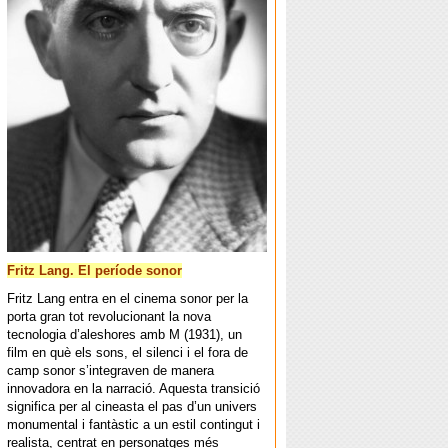
Fritz Lang. El període sonor
Fritz Lang entra en el cinema sonor per la
porta gran tot revolucionant la nova
tecnologia d’aleshores amb M (1931), un
film en què els sons, el silenci i el fora de
camp sonor s’integraven de manera
innovadora en la narració. Aquesta transició
significa per al cineasta el pas d’un univers
monumental i fantàstic a un estil contingut i
realista, centrat en personatges més