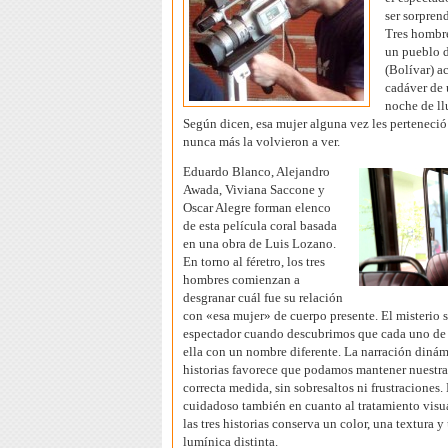
ser sorpren
Tres hombre
un pueblo d
(Bolívar) a
cadáver de 
noche de ll
Según dicen, esa mujer alguna vez les perteneci
nunca más la volvieron a ver.
Eduardo Blanco, Alejandro
Awada, Viviana Saccone y
Oscar Alegre forman elenco
de esta película coral basada
en una obra de Luis Lozano.
En torno al féretro, los tres
hombres comienzan a
desgranar cuál fue su relación
con «esa mujer» de cuerpo presente. El misterio s
espectador cuando descubrimos que cada uno de el
ella con un nombre diferente. La narración dinámi
historias favorece que podamos mantener nuestra
correcta medida, sin sobresaltos ni frustraciones.
cuidadoso también en cuanto al tratamiento visu
las tres historias conserva un color, una textura 
lumínica distinta.