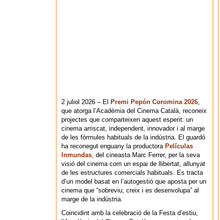
2 juliol 2026 – El
Premi Pepón Coromina 2026
,
que atorga l’Acadèmia del Cinema Català, reconeix
projectes que comparteixen aquest esperit: un
cinema arriscat, independent, innovador i al marge
de les fórmules habituals de la indústria. El guardó
ha reconegut enguany la productora
Películas
Inmundas
, del cineasta Marc Ferrer, per la seva
visió del cinema com un espai de llibertat, allunyat
de les estructures comercials habituals. Es tracta
d’un model basat en l’autogestió que aposta per un
cinema que “sobreviu, creix i es desenvolupa” al
marge de la indústria.
Coincidint amb la celebració de la Festa d’estiu,