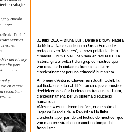
feriste trabajar
magen y cuando
s los que
película. También
actores también
31 juliol 2026 – Bruna Cusí, Daniela Brown, Natalia
que eso es
de Molina, Nausicaa Bonnín i Greta Fernández
a.
protagonitzen “Mestres”, la nova pel·lícula de la
cineasta Judith Colell, inspirada en fets reals. La
e Mar del Plata y
història gira al voltant d’un grup de mestres que
rampolín para
van desafiar la dictadura franquista i lluitar
streno en la
clandestinament per una educació humanista.
Amb guió d’Antonio Chavarrías i Judith Colell, la
onal y
pel·lícula ens situa al 1940, on cinc joves mestres
stos en el cine.
decideixen desafiar la dictadura franquista i lluitar,
sa reconstruir
clandestinament, per un sistema d’educació
tema, la
humanista.
«Mestres» és un drama històric, que mostra el
llegat de l’escola de la República i la lluita
clandestina per part de col·lectius de mestres, que
van mantenir viu el seu esperit en temps del
franquisme.