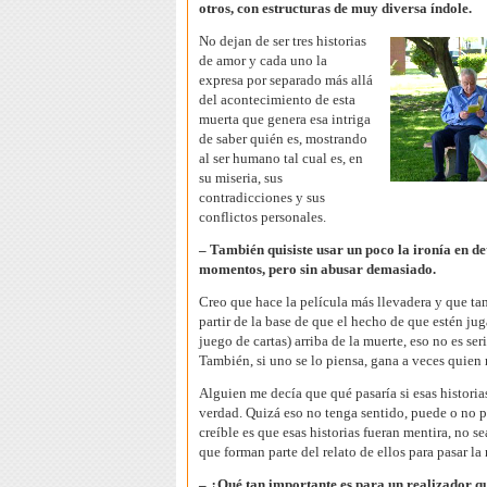
otros, con estructuras de muy diversa índole.
No dejan de ser tres historias
de amor y cada uno la
expresa por separado más allá
del acontecimiento de esta
muerta que genera esa intriga
de saber quién es, mostrando
al ser humano tal cual es, en
su miseria, sus
contradicciones y sus
conflictos personales.
– También quisiste usar un poco la ironía en d
momentos, pero sin abusar demasiado.
Creo que hace la película más llevadera y que t
partir de la base de que el hecho de que estén ju
juego de cartas) arriba de la muerte, eso no es seri
También, si uno se lo piensa, gana a veces quien
Alguien me decía que qué pasaría si esas historia
verdad. Quizá eso no tenga sentido, puede o no p
creíble es que esas historias fueran mentira, no se
que forman parte del relato de ellos para pasar la
– ¿Qué tan importante es para un realizador qu