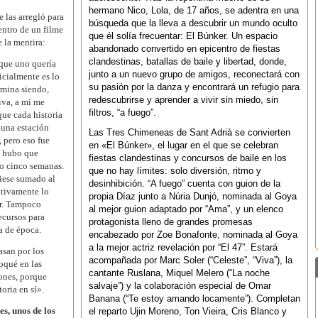
hermano Nico, Lola, de 17 años, se adentra en una
 las arregló para
búsqueda que la lleva a descubrir un mundo oculto
dentro de un filme
que él solía frecuentar: El Búnker. Un espacio
 la mentira:
abandonado convertido en epicentro de fiestas
clandestinas, batallas de baile y libertad, donde,
que uno quería
junto a un nuevo grupo de amigos, reconectará con
icialmente es lo
su pasión por la danza y encontrará un refugio para
ermina siendo,
redescubrirse y aprender a vivir sin miedo, sin
iva, a mí me
filtros, “a fuego”.
ue cada historia
n una estación
Las Tres Chimeneas de Sant Adrià se convierten
, pero eso fue
en «El Búnker», el lugar en el que se celebran
e hubo que
fiestas clandestinas y concursos de baile en los
 o cinco semanas.
que no hay límites: solo diversión, ritmo y
iese sumado al
desinhibición. “A fuego” cuenta con guion de la
nitivamente lo
propia Díaz junto a Núria Dunjó, nominada al Goya
ar. Tampoco
al mejor guion adaptado por “Ama”, y un elenco
ecursos para
protagonista lleno de grandes promesas
a de época.
encabezado por Zoe Bonafonte, nominada al Goya
a la mejor actriz revelación por “El 47”. Estará
asan por los
acompañada por Marc Soler (“Celeste”, “Viva”), la
foqué en las
cantante Ruslana, Miquel Melero (“La noche
ones, porque
salvaje”) y la colaboración especial de Omar
toria en sí».
Banana (“Te estoy amando locamente”). Completan
es, unos de los
el reparto Ujin Moreno, Ton Vieira, Cris Blanco y