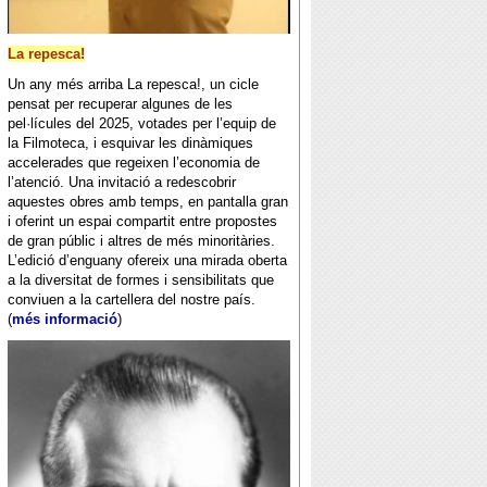
La repesca!
Un any més arriba La repesca!, un cicle
pensat per recuperar algunes de les
pel·lícules del 2025, votades per l’equip de
la Filmoteca, i esquivar les dinàmiques
accelerades que regeixen l’economia de
l’atenció. Una invitació a redescobrir
aquestes obres amb temps, en pantalla gran
i oferint un espai compartit entre propostes
de gran públic i altres de més minoritàries.
L’edició d’enguany ofereix una mirada oberta
a la diversitat de formes i sensibilitats que
conviuen a la cartellera del nostre país.
(
més informació
)