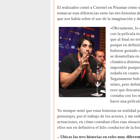
El realizador contó a Cinestel en Pinamar cómo se
remarcar esas diferencias entre las tres historias 
que nos habla sobre el uso de la imaginación y de
«Obviamente, lo 
con la película in
que al final no t
porque en definit
hubiese gustado q
se desarrollara e
climática distinta
imposible porqu
rodarla en cuatro
Seguramente hub
relato, pero defi
tuve que descart
contaba con los r
hacer una películ
Yo siempre sentí que estas historias en realidad p
personajes, por el trabajo de los actores, y me en
actuaciones, en cómo contaban ellos esas situaci
ellos son en definitiva el hilo conductor de la his
– Ubicas las tres historias en roles muy diferent