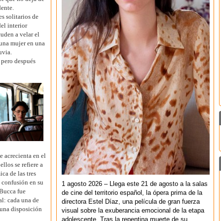
dente.
s solitarios de
el interior
cuden a velar el
una mujer en una
uvia.
ó pero después
e acrecienta en el
los se refiere a
ca de las tres
 confusión en su
1 agosto 2026 – Llega este 21 de agosto a la salas
 Bucca fue
de cine del territorio español, la ópera prima de la
al: cada una de
directora Estel Díaz, una película de gran fuerza
y una disposición
visual sobre la exuberancia emocional de la etapa
adolescente. Tras la repentina muerte de su