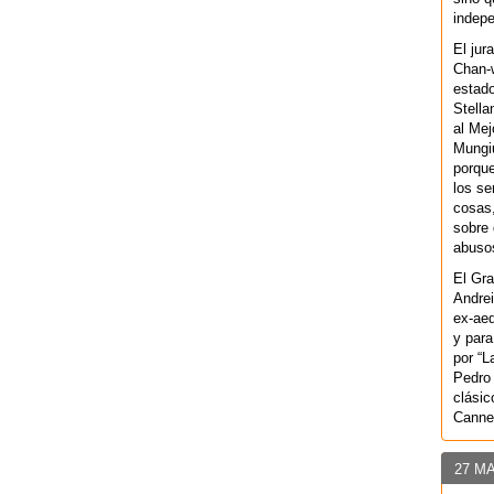
indepe
El jur
Chan-w
estad
Stella
al Mej
Mungiu
porque
los se
cosas,
sobre 
abusos
El Gra
Andrei
ex-aeq
y para
por “L
Pedro 
clásic
Canne
27 M