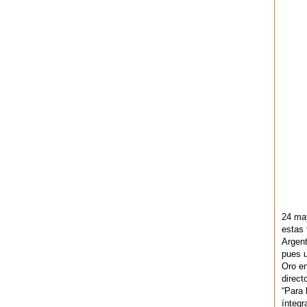
24 ma
estas 
Argent
pues u
Oro en
direct
“Para 
ínteg