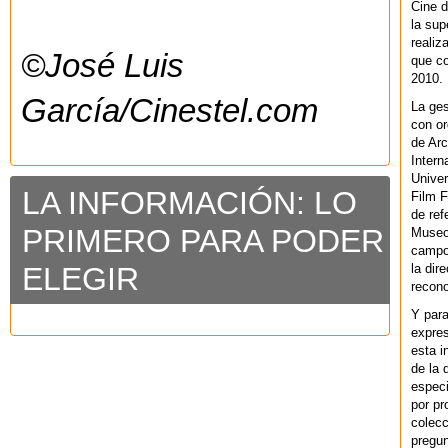
Cine d
la sup
realiz
©José Luis
que co
2010.
García/Cinestel.com
La ges
con or
de Arc
Intern
Univer
LA INFORMACIÓN: LO
Film F
de ref
PRIMERO PARA PODER
Museo
campo 
la dir
ELEGIR
recono
Y par
expres
esta i
de la 
especi
por pr
colecc
pregun