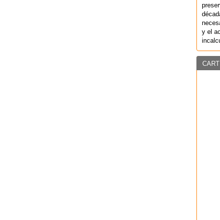
preser
década
necesa
y el a
incalc
CART