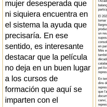
l’Acad
mujer desesperada que
balanç
partic
ni siquiera encuentra en
El 202
tornar
el sistema la ayuda que
llargm
produc
precisaría. En ese
un nou
supos
consol
sentido, es interesante
en par
Més en
destacar que la película
també 
dècada
catala
no deja en un buen lugar
pel·lí
repres
a los cursos de
En ter
dins d
formación que aquí se
repres
que l’
docum
imparten con el
canvi,
repres