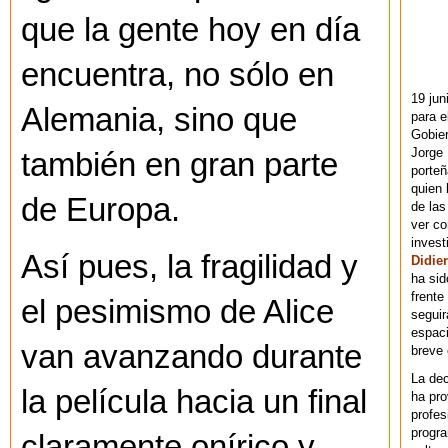
que la gente hoy en día
encuentra, no sólo en
19 jun
Alemania, sino que
para e
Gobie
Jorge 
también en gran parte
porteñ
quien 
de Europa.
de las
ver co
invest
Así pues, la fragilidad y
Didier
ha sid
frente
el pesimismo de Alice
seguir
espaci
van avanzando durante
breve
La dec
la película hacia un final
ha pr
profes
progra
claramente onírico y