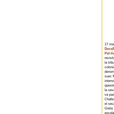
17 mai
DocsB
Pel·lí
revisi
la tri
coloni
denomi
suec
intern
qüesti
la sev
va pas
Chall
el seu
Greta 
escola