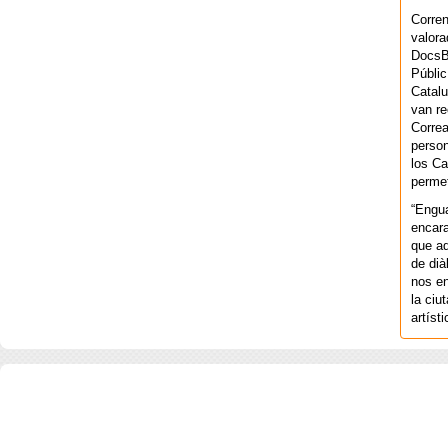
Corren
valora
DocsBa
Públic
Catalu
van re
Correa
person
los Ca
permet
“Engu
encara
que aq
de dià
nos en
la ciu
artíst
COPYRIGHT 2026 ©AGENCIA 
BARCELONA. CATALUNYA. - A