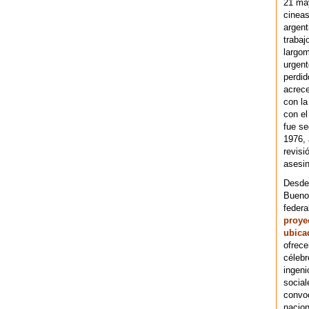
21 ma
cineas
argent
trabaj
largom
urgent
perdid
acrece
con la
con el
fue se
1976,
revisi
asesin
Desde 
Bueno
federa
proye
ubica
ofrece
célebr
ingeni
social
convoc
nacion