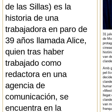
de las Sillas) es la
historia de una
trabajadora en paro de
31 jul
39 años llamada Alice,
de Mol
protag
cineas
quien tras haber
històr
van de
trabajado como
cland
Amb gu
redactora en una
pel·lí
decide
clande
agencia de
human
«Mestr
comunicación, se
llegat 
clande
van ma
encuentra en la
franq