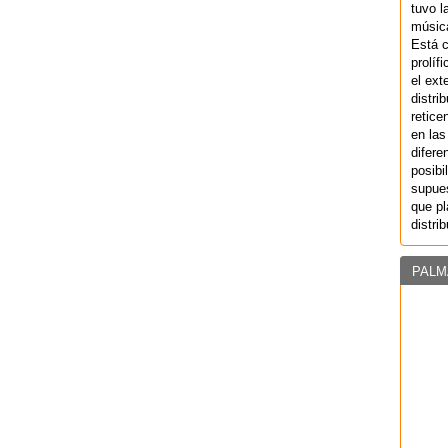
tuvo l
música
Está 
prolíf
el ext
distri
retice
en las
difere
posibi
supues
que pl
distri
PALM