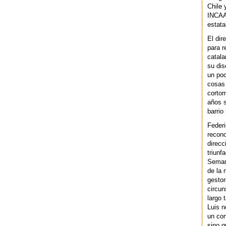
Chile 
INCAA 
estata
El dir
para r
catala
su dis
un po
cosas 
cortom
años s
barrio
Federi
recono
direcc
triunf
Semana
de la 
gestor
circun
largo 
Luis n
un cor
sino q