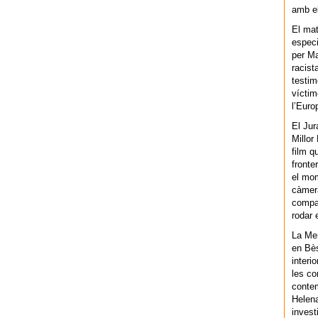
amb el
El mat
especi
per Ma
racist
testim
víctim
l’Euro
El Jur
Millor
film q
fronte
el mom
càmera
compar
rodar 
La Men
en Bès
interi
les co
contem
Helena
invest