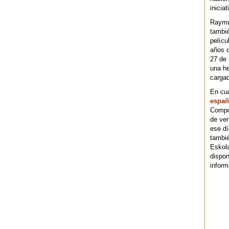
iniciat
Raymu
tambié
pelícu
años d
27 de 
una he
cargad
En cu
españ
Compos
de ver
ese dí
tambié
Eskol
dispo
inform