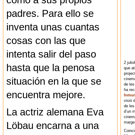
como a sus propios
padres. Para ello se
inventa unas cuantas
cosas con las que
intenta salir del paso
2 juli
hasta que la penosa
que at
projec
situación en la que se
cinema
de les
ha re
encuentra mejore.
Inmu
visió 
de les
La actriz alemana Eva
d’un m
cinema
marge 
Löbau encarna a una
Coinci