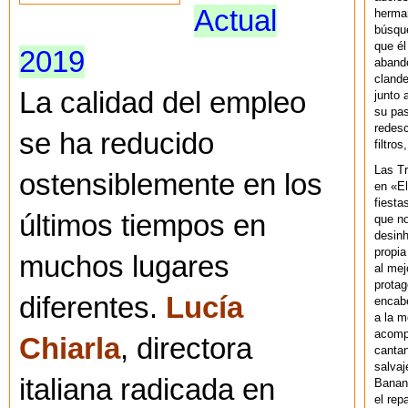
Actual
herman
búsque
que él
2019
abando
clande
La calidad del empleo
junto 
su pas
redesc
se ha reducido
filtros
Las T
ostensiblemente en los
en «El
fiesta
últimos tiempos en
que no
desinh
propia
muchos lugares
al mej
protag
diferentes.
Lucía
encab
a la m
acompa
Chiarla
, directora
cantan
salvaj
italiana radicada en
Banan
el rep