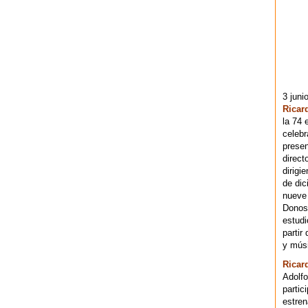
3 juni
Ricar
la 74 
celebr
presen
direct
dirigi
de dic
nueve 
Donost
estudi
partir
y músi
Ricar
Adolfo
partic
estren