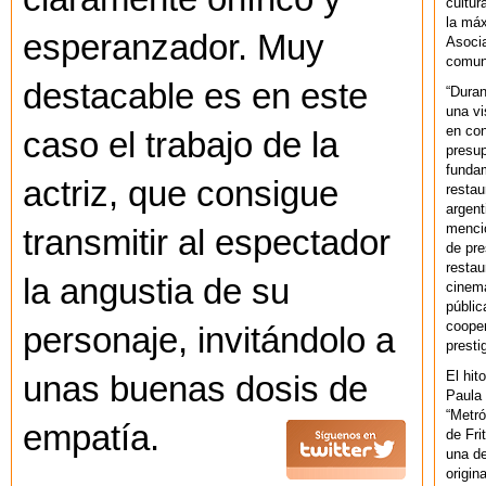
cultur
la máx
esperanzador. Muy
Asoci
comuni
destacable es en este
“Duran
una vi
en con
caso el trabajo de la
presup
fundam
actriz, que consigue
restau
argent
mencio
transmitir al espectador
de pre
restau
la angustia de su
cinema
públic
cooper
personaje, invitándolo a
presti
El hit
unas buenas dosis de
Paula 
“Metró
empatía.
de Fri
una de
origin