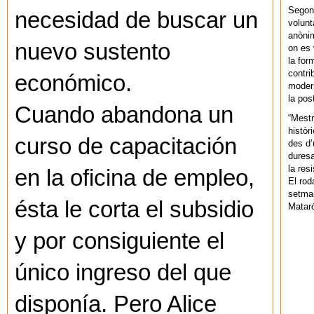
Segons
necesidad de buscar un
volunt
anònim
nuevo sustento
on es 
la for
contri
económico.
modern
la pos
Cuando abandona un
“Mestr
històr
curso de capacitación
des d’
duresa
la res
en la oficina de empleo,
El rod
setman
ésta le corta el subsidio
Mataró
y por consiguiente el
único ingreso del que
disponía. Pero Alice