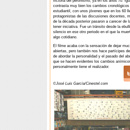
victoria del peronismo, ya en los años 70. Ig
contrasta muy bien los cambios cronológicos 
estudiantil, con unos jóvenes que en los 60 ll
protagonistas de las discusiones docentes, m
de la década posterior pasaron a carecer de 
tener iniciativa. Fue un tránsito desde la ebull
silencio en ese otro periodo en el que la muer
algo cotidiano.
El filme acaba con la sensación de dejar mu
abiertas, pero también nos hace partícipes de
de abordar la personalidad y el pasado del ab
que se hacen evidentes los cambios anímico
personalmente tiene el realizador.
©José Luis García/Cinestel.com