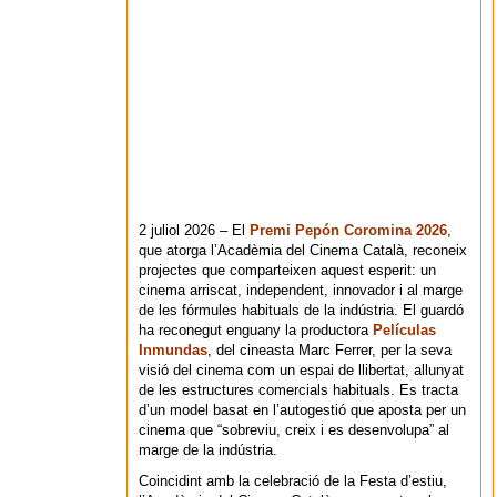
2 juliol 2026 – El
Premi Pepón Coromina 2026
,
que atorga l’Acadèmia del Cinema Català, reconeix
projectes que comparteixen aquest esperit: un
cinema arriscat, independent, innovador i al marge
de les fórmules habituals de la indústria. El guardó
ha reconegut enguany la productora
Películas
Inmundas
, del cineasta Marc Ferrer, per la seva
visió del cinema com un espai de llibertat, allunyat
de les estructures comercials habituals. Es tracta
d’un model basat en l’autogestió que aposta per un
cinema que “sobreviu, creix i es desenvolupa” al
marge de la indústria.
Coincidint amb la celebració de la Festa d’estiu,