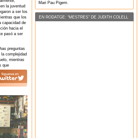
ualmente,
Mari Pau Pigem.
en la juventud
egaron a ser los
EN RODATGE: “MESTRES” DE JUDITH COLELL
ientras que los
la capacidad de
ición hacia el
te pasó a ser
chas preguntas
 la complejidad
uelo, mientras
s que