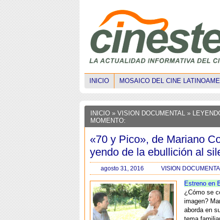
INICIO
MOSAICO DEL CINE LATINOAM
INICIO
»
VISION DOCUMENTAL
» LEYEND
MOMENTO:
«70 y Pico», de Mariano C
yendo de la ebullición al si
agosto 31, 2016
VISION DOCUMENTA
Estreno en 
¿Cómo se co
imagen? Mar
aborda en s
tema familiar