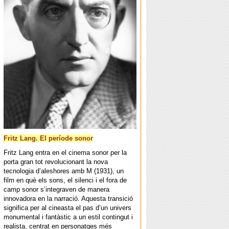
Fritz Lang. El període sonor
Fritz Lang entra en el cinema sonor per la
porta gran tot revolucionant la nova
tecnologia d’aleshores amb M (1931), un
film en què els sons, el silenci i el fora de
camp sonor s’integraven de manera
innovadora en la narració. Aquesta transició
significa per al cineasta el pas d’un univers
monumental i fantàstic a un estil contingut i
realista, centrat en personatges més