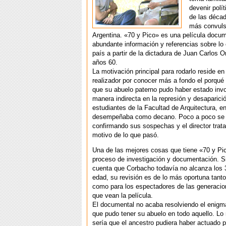
devenir polí
de las décad
más convuls
Argentina. «70 y Pico» es una película docu
abundante información y referencias sobre lo 
país a partir de la dictadura de Juan Carlos 
años 60.
La motivación principal para rodarlo reside en 
realizador por conocer más a fondo el porqué
que su abuelo paterno pudo haber estado inv
manera indirecta en la represión y desaparici
estudiantes de la Facultad de Arquitectura, e
desempeñaba como decano. Poco a poco se 
confirmando sus sospechas y el director trata
motivo de lo que pasó.
Una de las mejores cosas que tiene «70 y Pi
proceso de investigación y documentación. 
cuenta que Corbacho todavía no alcanza los 
edad, su revisión es de lo más oportuna tant
como para los espectadores de las generacio
que vean la película.
El documental no acaba resolviendo el enigma
que pudo tener su abuelo en todo aquello. Lo
sería que el ancestro pudiera haber actuado 