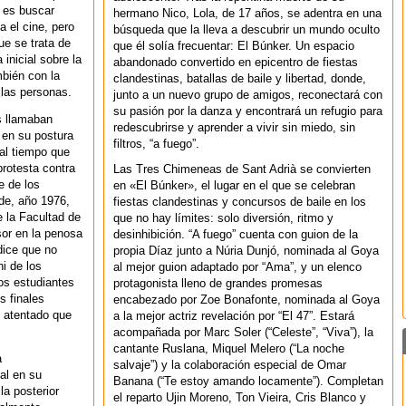
o es buscar
hermano Nico, Lola, de 17 años, se adentra en una
 el cine, pero
búsqueda que la lleva a descubrir un mundo oculto
ue se trata de
que él solía frecuentar: El Búnker. Un espacio
nicial sobre la
abandonado convertido en epicentro de fiestas
bién con la
clandestinas, batallas de baile y libertad, donde,
las personas.
junto a un nuevo grupo de amigos, reconectará con
su pasión por la danza y encontrará un refugio para
s llamaban
redescubrirse y aprender a vivir sin miedo, sin
 en su postura
filtros, “a fuego”.
 al tiempo que
rotesta contra
Las Tres Chimeneas de Sant Adrià se convierten
e de los
en «El Búnker», el lugar en el que se celebran
de, año 1976,
fiestas clandestinas y concursos de baile en los
e la Facultad de
que no hay límites: solo diversión, ritmo y
or en la penosa
desinhibición. “A fuego” cuenta con guion de la
ice que no
propia Díaz junto a Núria Dunjó, nominada al Goya
ni de los
al mejor guion adaptado por “Ama”, y un elenco
os estudiantes
protagonista lleno de grandes promesas
s finales
encabezado por Zoe Bonafonte, nominada al Goya
e atentado que
a la mejor actriz revelación por “El 47”. Estará
acompañada por Marc Soler (“Celeste”, “Viva”), la
cantante Ruslana, Miquel Melero (“La noche
a
salvaje”) y la colaboración especial de Omar
al en su
Banana (“Te estoy amando locamente”). Completan
la posterior
el reparto Ujin Moreno, Ton Vieira, Cris Blanco y