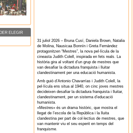
DER ELEGIR
31 juliol 2026 – Bruna Cusí, Daniela Brown, Natalia
de Molina, Nausicaa Bonnín i Greta Fernández
protagonitzen “Mestres”, la nova pel·lícula de la
cineasta Judith Colell, inspirada en fets reals. La
història gira al voltant d’un grup de mestres que
van desafiar la dictadura franquista i lluitar
clandestinament per una educació humanista.
Amb guió d’Antonio Chavarrías i Judith Colell, la
pel·lícula ens situa al 1940, on cinc joves mestres
decideixen desafiar la dictadura franquista i lluitar,
clandestinament, per un sistema d’educació
humanista.
«Mestres» és un drama històric, que mostra el
llegat de l’escola de la República i la lluita
clandestina per part de col·lectius de mestres, que
van mantenir viu el seu esperit en temps del
franquisme.