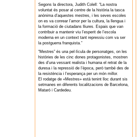
Segons la directora, Judith Colell: “La nostra
voluntat és posar al centre de la història la tasca
anònima d’aquestes mestres, i les seves escoles
on es va conrear l’amor per la cultura, la llengua i
la formació de ciutadans lliures. Espais que van
contribuir a mantenir viu l’esperit de l’escola
moderna en un context tant repressiu com va ser
la postguerra franquista.”
“Mestres” és una pel·lícula de personatges, on les
històries de les cinc dones protagonistes, mostren
des d’una vessant realista i humana el retrat de la
duresa i la repressió de l’època, però també des de
la resistència i l’esperança per un món millor.
El rodatge de «Mestres» està tenint lloc durant sis
setmanes en diferents localitzacions de Barcelona,
Mataró i Cardedeu.