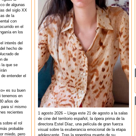
tico de algunas
as del siglo XX
as de la
mental con
ocurrido en el
Onganía en los
el interés del
 del hecho de
olucrado de
ón de
n la que se
irán
 de entender el
co» es su buen
Si tenemos en
30 años de
o para sí mismo
nes recientes
1 agosto 2026 – Llega este 21 de agosto a la salas
de cine del territorio español, la ópera prima de la
 sobre el rol
directora Estel Díaz, una película de gran fuerza
 más probable
visual sobre la exuberancia emocional de la etapa
por miedo, pero
adolescente. Tras la repentina muerte de su