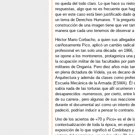
no queda del todo claro. Lo que hace su niet
respuestas, algo que no es frecuente que haga
que en este caso está bien justificado dado q
un tema de Derechos Humanos. Y la pregunta i
construcción de una imagen tiene que ver tam
manera que cada uno tenemos de observar a 
Héctor Mario Corbacho, a quien sus allegado
cariñosamente Pico, aplicó un cambio radical
profesional en tan solo una década: en 1966,
se opone a los montoneros, protagoniza una p
la ocupación militar de las facultades por part
militares de Onganía. Pero diez años más tar
en plena dictadura de Videla, ya es decano d
Arquitectura y además da clases como profes
Escuela Mecánica de la Armada (ESMA). Él d
sabía nada de las torturas que allí ocurrieron 
desaparecidos -numerosos, por cierto, entre l
de su carrera-, pero algunas de sus reaccione
durante el documental así como un intento d
padeció, podrían inducir a pensar lo contrario.
Uno de los aciertos de «70 y Pico» es el de l
contextualización de toda la época, en especi
exposición de lo que significó el Cordobazo y 