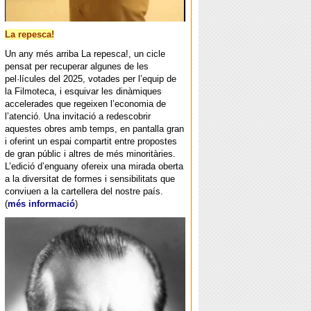
La repesca!
Un any més arriba La repesca!, un cicle
pensat per recuperar algunes de les
pel·lícules del 2025, votades per l’equip de
la Filmoteca, i esquivar les dinàmiques
accelerades que regeixen l’economia de
l’atenció. Una invitació a redescobrir
aquestes obres amb temps, en pantalla gran
i oferint un espai compartit entre propostes
de gran públic i altres de més minoritàries.
L’edició d’enguany ofereix una mirada oberta
a la diversitat de formes i sensibilitats que
conviuen a la cartellera del nostre país.
(
més informació
)