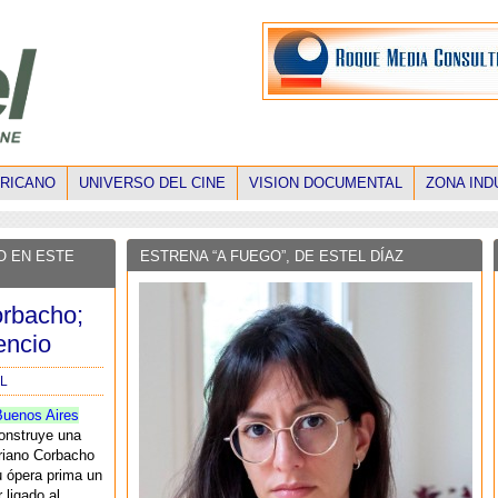
ERICANO
UNIVERSO DEL CINE
VISION DOCUMENTAL
ZONA IND
O EN ESTE
ESTRENA “A FUEGO”, DE ESTEL DÍAZ
orbacho;
lencio
L
Buenos Aires
nstruye una
iano Corbacho
u ópera prima un
 ligado al