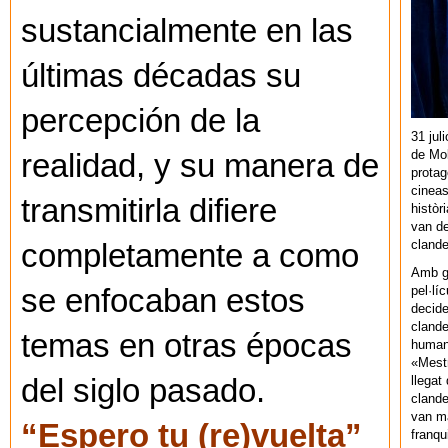
sustancialmente en las
últimas décadas su
percepción de la
31 jul
de Mol
realidad, y su manera de
protag
cineas
transmitirla difiere
històr
van de
cland
completamente a como
Amb gu
pel·lí
se enfocaban estos
decide
clande
temas en otras épocas
human
«Mestr
llegat 
del siglo pasado.
clande
van ma
“Espero tu (re)vuelta”
franq