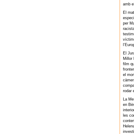
amb el
El mat
especi
per Ma
racist
testim
víctim
l’Euro
El Jur
Millor
film q
fronte
el mom
càmera
compar
rodar 
La Men
en Bès
interi
les co
contem
Helena
invest