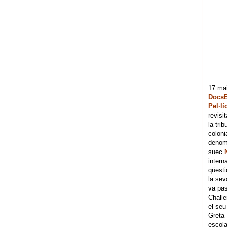
17 mai
DocsB
Pel·lí
revisi
la tri
coloni
denomi
suec
intern
qüesti
la sev
va pas
Chall
el seu
Greta 
escola