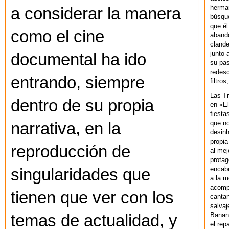
herman
a considerar la manera
búsque
que él
como el cine
abando
clande
junto 
documental ha ido
su pas
redesc
entrando, siempre
filtros
Las T
dentro de su propia
en «El
fiesta
que no
narrativa, en la
desinh
propia
reproducción de
al mej
protag
encab
singularidades que
a la m
acompa
tienen que ver con los
cantan
salvaj
Banan
temas de actualidad, y
el rep