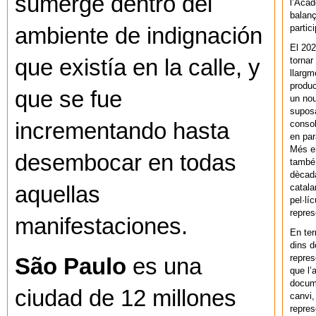
sumerge dentro del
l’Acad
balanç
partic
ambiente de indignación
El 202
tornar
que existía en la calle, y
llargm
produc
que se fue
un nou
supos
consol
incrementando hasta
en par
Més en
desembocar en todas
també 
dècada
catala
aquellas
pel·lí
repres
manifestaciones.
En ter
dins d
repres
São Paulo
es una
que l’
docum
ciudad de 12 millones
canvi,
repres