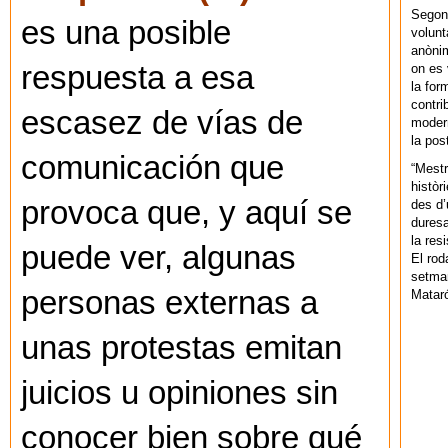
Segons
es una posible
volunt
anònim
respuesta a esa
on es 
la for
contri
escasez de vías de
modern
la pos
comunicación que
“Mestr
històr
provoca que, y aquí se
des d’
duresa
la res
puede ver, algunas
El rod
setman
personas externas a
Mataró
unas protestas emitan
juicios u opiniones sin
conocer bien sobre qué