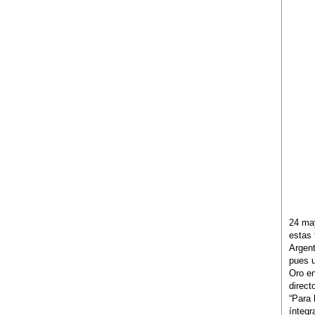
24 ma
estas 
Argent
pues u
Oro en
direct
“Para 
ínteg