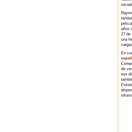
iniciat
Raymu
tambié
pelícu
años d
27 de 
una he
cargad
En cu
españ
Compos
de ver
ese dí
tambié
Eskol
dispo
inform