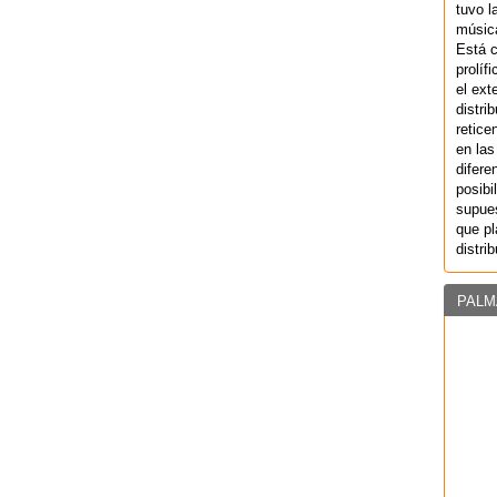
tuvo l
música
Está 
prolíf
el ext
distri
retice
en las
difere
posibi
supues
que pl
distri
PALM