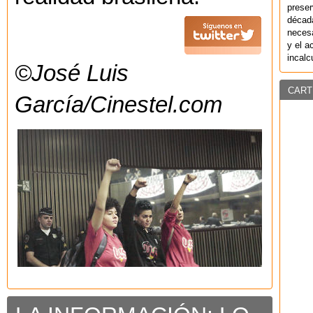
preser
década
necesa
y el a
incalc
©José Luis
CART
García/Cinestel.com