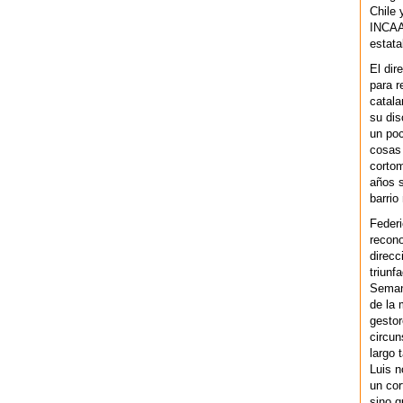
Chile 
INCAA 
estata
El dir
para r
catala
su dis
un po
cosas 
cortom
años s
barrio
Federi
recono
direcc
triunf
Semana
de la 
gestor
circun
largo 
Luis n
un cor
sino q