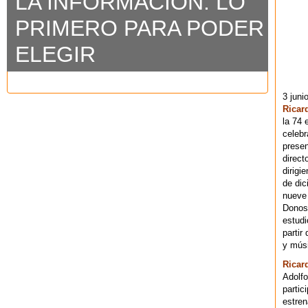
LA INFORMACIÓN: LO
PRIMERO PARA PODER
ELEGIR
3 juni
Ricar
la 74 
celebr
presen
direct
dirigi
de dic
nueve 
Donost
estudi
partir
y músi
Ricar
Adolfo
partic
estren