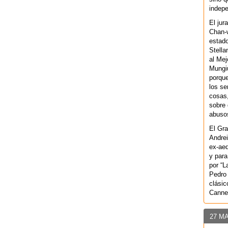
indepe
El jur
Chan-w
estad
Stella
al Mej
Mungiu
porque
los se
cosas,
sobre 
abusos
El Gra
Andrei
ex-aeq
y para
por “L
Pedro 
clásic
Canne
27 M