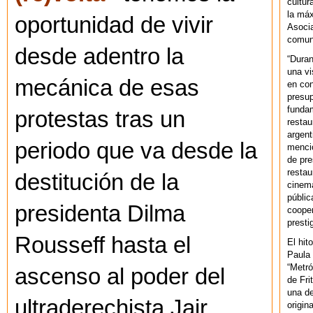
cultur
la máx
oportunidad de vivir
Asoci
comuni
desde adentro la
“Duran
una vi
mecánica de esas
en con
presup
fundam
protestas tras un
restau
argent
periodo que va desde la
mencio
de pre
restau
destitución de la
cinema
públic
presidenta Dilma
cooper
presti
Rousseff hasta el
El hit
Paula 
“Metró
ascenso al poder del
de Fri
una de
ultraderechista Jair
origin