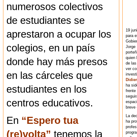
numerosos colectivos
de estudiantes se
19 jun
aprestaron a ocupar los
para e
Gobie
colegios, en un país
Jorge 
porteñ
quien 
donde hay más presos
de las
ver co
en las cárceles que
invest
Didier
ha sid
estudiantes en los
frente
seguir
centros educativos.
espaci
breve
La dec
En
“Espero tua
ha pr
profes
(re)volta”
tenemos la
progra