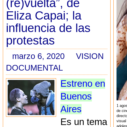
(re)vuelta”, de
Eliza Capai; la
influencia de las
protestas
marzo 6, 2020
VISION
DOCUMENTAL
Estreno en
Buenos
1 agos
Aires
de cin
direct
Es un tema
visual
adoles