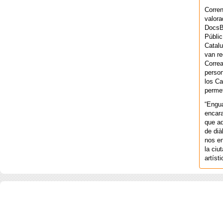
Corren
valora
DocsBa
Públic
Catalu
van re
Correa
person
los Ca
permet
“Engu
encara
que aq
de dià
nos en
la ciu
artíst
COPYRIGHT 2026 ©AGENCIA 
BARCELONA. CATALUNYA. - A