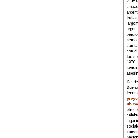
21 ma
cineas
argent
trabaj
largom
urgent
perdid
acrece
con la
con el
fue se
1976,
revisi
asesin
Desde 
Bueno
federa
proye
ubica
ofrece
célebr
ingeni
social
convoc
nacion