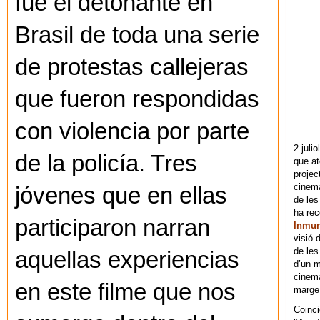
fue el detonante en
Brasil de toda una serie
de protestas callejeras
que fueron respondidas
con violencia por parte
2 juli
de la policía. Tres
que at
projec
cinema
jóvenes que en ellas
de les
ha re
participaron narran
Inmu
visió 
de les
aquellas experiencias
d’un m
cinema
en este filme que nos
marge 
Coinci