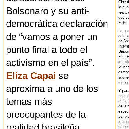
Cine d
la sup
Bolsonaro y su anti-
realiz
que co
democrática declaración
2010.
La ges
de “vamos a poner un
con or
de Arc
Intern
punto final a todo el
Univer
Film F
activismo en el país”.
de ref
Museo
campo 
Eliza Capai
se
la dir
recono
aproxima a uno de los
Y par
expres
temas más
esta i
de la 
especi
preocupantes de la
por pr
colecc
realidad brasileña.
pregun