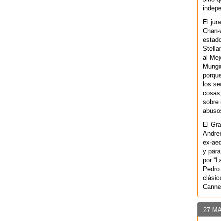
indepe
El jur
Chan-w
estad
Stella
al Mej
Mungiu
porque
los se
cosas,
sobre 
abusos
El Gra
Andrei
ex-aeq
y para
por “L
Pedro 
clásic
Canne
27 M