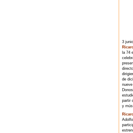
3 juni
Ricar
la 74 
celebr
presen
direct
dirigi
de dic
nueve 
Donost
estudi
partir
y músi
Ricar
Adolfo
partic
estren