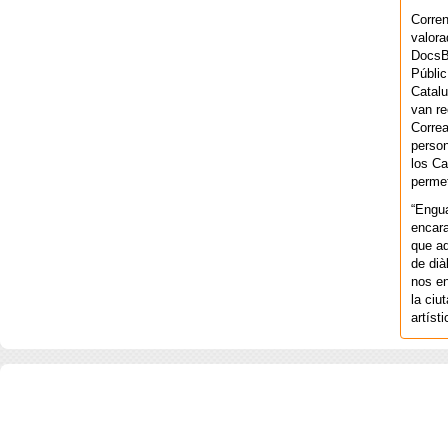
Corren
valora
DocsBa
Públic
Catalu
van re
Correa
person
los Ca
permet
“Engu
encara
que aq
de dià
nos en
la ciu
artíst
COPYRIGHT 2026 ©AGENCIA 
BARCELONA. CATALUNYA. - A