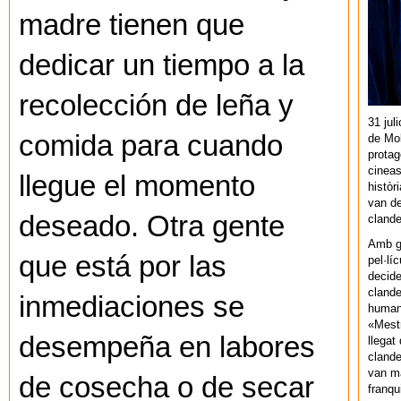
madre tienen que
dedicar un tiempo a la
recolección de leña y
31 jul
comida para cuando
de Mol
protag
cineas
llegue el momento
històr
van de
deseado. Otra gente
cland
Amb gu
que está por las
pel·lí
decide
clande
inmediaciones se
human
«Mestr
desempeña en labores
llegat 
clande
van ma
de cosecha o de secar
franq