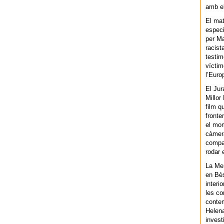
amb el
El mat
especi
per Ma
racist
testim
víctim
l’Euro
El Jur
Millor
film q
fronte
el mom
càmera
compar
rodar 
La Men
en Bès
interi
les co
contem
Helena
invest