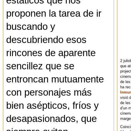
estáticos que nos
proponen la tarea de ir
buscando y
descubriendo esos
rincones de aparente
2 juli
sencillez que se
que at
projec
entroncan mutuamente
cinema
de les
ha re
con personajes más
Inmu
visió 
bien asépticos, fríos y
de les
d’un m
cinema
desapasionados, que
marge 
Coinci