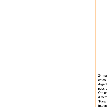
24 ma
estas 
Argent
pues u
Oro en
direct
“Para 
ínteg