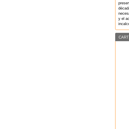
preser
década
necesa
y el a
incalc
CART