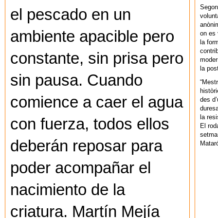
Segons
el pescado en un
volunt
anònim
ambiente apacible pero
on es 
la for
contri
constante, sin prisa pero
modern
la pos
sin pausa. Cuando
“Mestr
històr
comience a caer el agua
des d’
duresa
la res
con fuerza, todos ellos
El rod
setman
deberán reposar para
Mataró
poder acompañar el
nacimiento de la
criatura. Martín Mejía