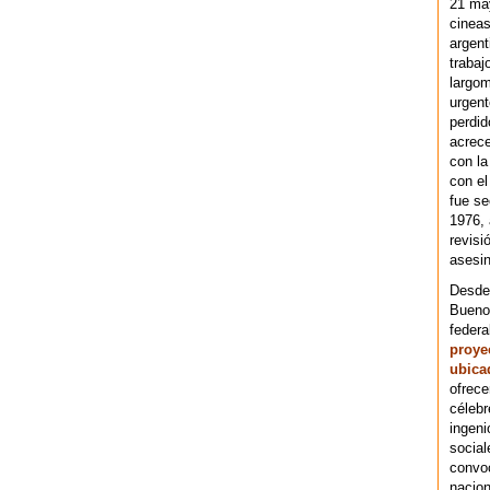
21 ma
cineas
argent
trabaj
largom
urgent
perdid
acrece
con la
con el
fue se
1976,
revisi
asesin
Desde 
Bueno
federa
proye
ubica
ofrece
célebr
ingeni
social
convoc
nacion