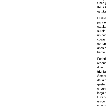
Chile 
INCAA 
estata
El dir
para r
catala
su dis
un po
cosas 
cortom
años s
barrio
Federi
recono
direcc
triunf
Semana
de la 
gestor
circun
largo 
Luis n
un cor
sino q