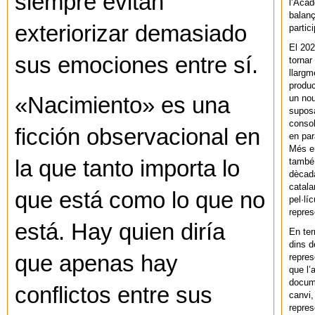
siempre evitan
l’Acad
balanç
exteriorizar demasiado
partic
El 202
sus emociones entre sí.
tornar
llargm
produc
un nou
«Nacimiento» es una
supos
consol
ficción observacional en
en par
Més en
també 
la que tanto importa lo
dècada
catala
que está como lo que no
pel·lí
repres
está. Hay quien diría
En ter
dins d
que apenas hay
repres
que l’
docum
conflictos entre sus
canvi,
repres