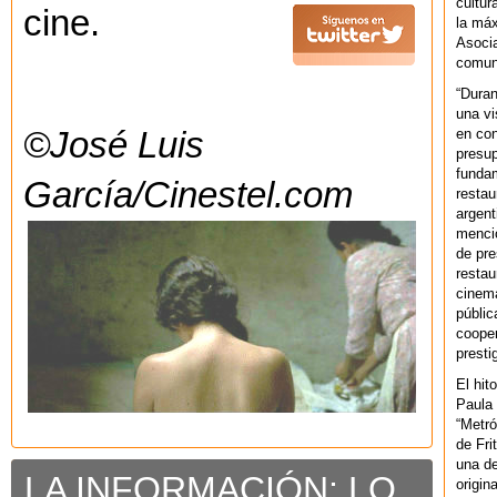
cultur
cine.
la máx
Asoci
comuni
“Duran
una vi
en con
©José Luis
presup
fundam
García/Cinestel.com
restau
argent
mencio
de pre
restau
cinema
públic
cooper
presti
El hit
Paula 
“Metró
de Fri
una de
LA INFORMACIÓN: LO
origin