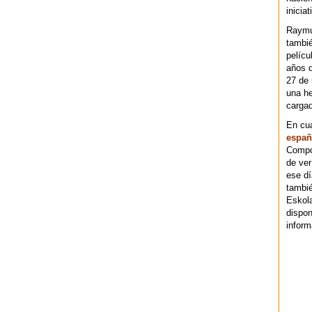
iniciat
Raymu
tambié
pelícu
años d
27 de 
una he
cargad
En cu
españ
Compos
de ver
ese dí
tambié
Eskol
dispo
inform