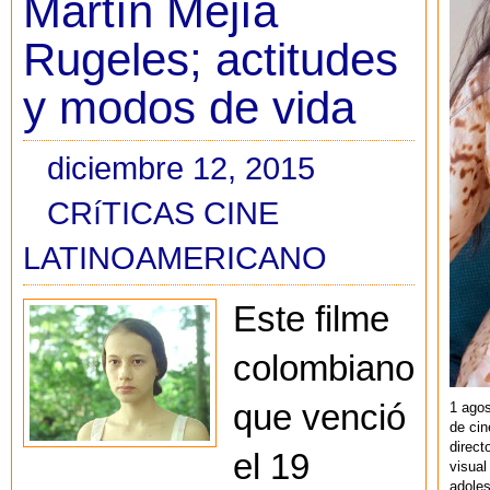
Martín Mejía
Rugeles; actitudes
y modos de vida
diciembre 12, 2015
CRíTICAS CINE
LATINOAMERICANO
Este filme
colombiano
que venció
1 agos
de cin
direct
el 19
visual
adoles