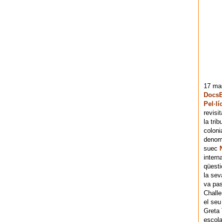
17 mai
DocsB
Pel·lí
revisi
la tri
coloni
denomi
suec
intern
qüesti
la sev
va pas
Chall
el seu
Greta 
escola