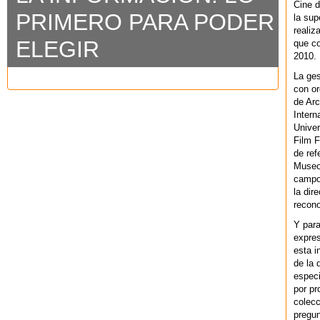
Cine d
PRIMERO PARA PODER
la sup
realiz
ELEGIR
que co
2010.
La ges
con or
de Arc
Intern
Univer
Film F
de ref
Museo
campo 
la dir
recono
Y par
expres
esta i
de la 
especi
por pr
colecc
pregun