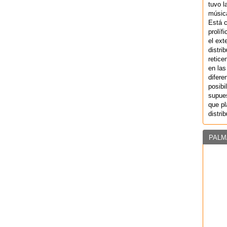
tuvo l
música
Está 
prolíf
el ext
distri
retice
en las
difere
posibi
supues
que pl
distri
PALM