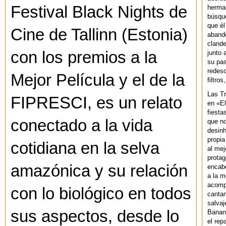
Festival Black Nights de
herman
búsque
que él
Cine de Tallinn (Estonia)
abando
clande
con los premios a la
junto 
su pas
redesc
Mejor Película y el de la
filtros
Las T
FIPRESCI, es un relato
en «El
fiesta
conectado a la vida
que no
desinh
propia
cotidiana en la selva
al mej
protag
amazónica y su relación
encab
a la m
acompa
con lo biológico en todos
cantan
salvaj
sus aspectos, desde lo
Banan
el rep