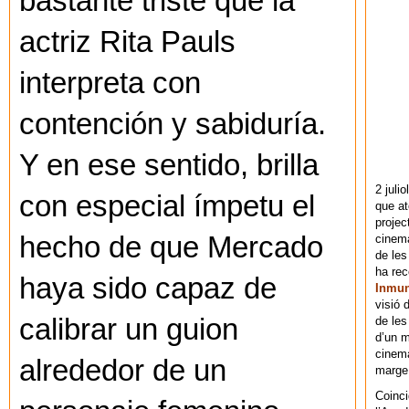
bastante triste que la
actriz Rita Pauls
interpreta con
contención y sabiduría.
Y en ese sentido, brilla
2 juli
con especial ímpetu el
que at
projec
hecho de que Mercado
cinema
de les
ha re
haya sido capaz de
Inmu
visió 
calibrar un guion
de les
d’un m
cinema
alrededor de un
marge 
Coinci