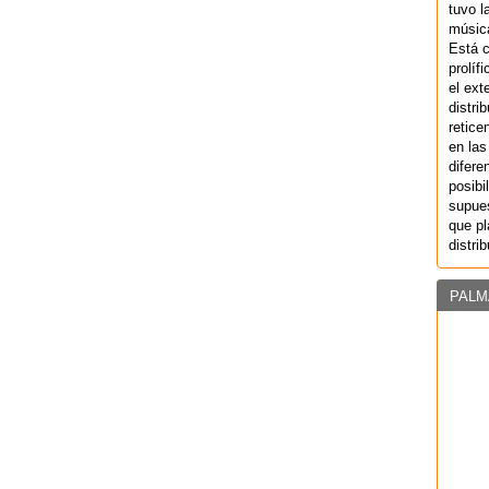
tuvo l
música
Está 
prolíf
el ext
distri
retice
en las
difere
posibi
supues
que pl
distri
PALM