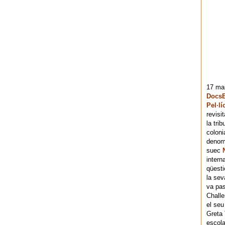
17 mai
DocsB
Pel·lí
revisi
la tri
coloni
denomi
suec
intern
qüesti
la sev
va pas
Chall
el seu
Greta 
escola