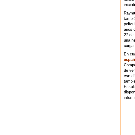
iniciat
Raymu
tambié
pelícu
años d
27 de 
una he
cargad
En cu
españ
Compos
de ver
ese dí
tambié
Eskol
dispo
inform