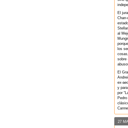
indepe
El jur
Chan-w
estad
Stella
al Mej
Mungiu
porque
los se
cosas,
sobre 
abusos
El Gra
Andrei
ex-aeq
y para
por “L
Pedro 
clásic
Canne
27 M