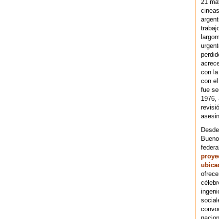
21 ma
cineas
argent
trabaj
largom
urgent
perdid
acrece
con la
con el
fue se
1976,
revisi
asesin
Desde 
Bueno
federa
proye
ubica
ofrece
célebr
ingeni
social
convoc
nacion