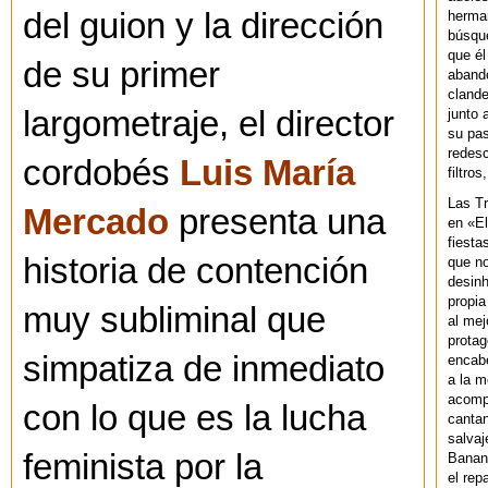
del guion y la dirección
herman
búsque
que él
de su primer
abando
clande
largometraje, el director
junto 
su pas
redesc
cordobés
Luis María
filtros
Las T
Mercado
presenta una
en «El
fiesta
historia de contención
que no
desinh
propia
muy subliminal que
al mej
protag
simpatiza de inmediato
encab
a la m
acompa
con lo que es la lucha
cantan
salvaj
feminista por la
Banan
el rep