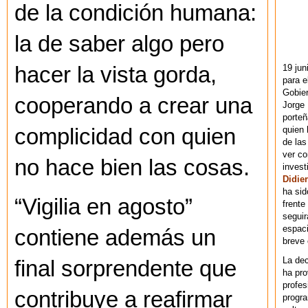
de la condición humana:
la de saber algo pero
19 jun
hacer la vista gorda,
para e
Gobie
cooperando a crear una
Jorge 
porteñ
quien 
complicidad con quien
de las
ver co
no hace bien las cosas.
invest
Didier
ha sid
“Vigilia en agosto”
frente
seguir
espaci
contiene además un
breve
La dec
final sorprendente que
ha pr
profes
contribuye a reafirmar
progra