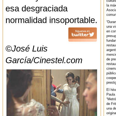
cultur
la máx
esa desgraciada
Asoci
comuni
normalidad insoportable.
“Duran
una vi
en con
presup
fundam
restau
©José Luis
argent
mencio
García/Cinestel.com
de pre
restau
cinema
públic
cooper
presti
El hit
Paula 
“Metró
de Fri
una de
origin