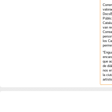
Corren
valora
DocsBa
Públic
Catalu
van re
Correa
person
los Ca
permet
“Engu
encara
que aq
de dià
nos en
la ciu
artíst
COPYRIGHT 2026 ©AGENCIA 
BARCELONA. CATALUNYA. - A