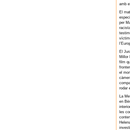
amb el
El mat
especi
per Ma
racist
testim
víctim
l’Euro
El Jur
Millor
film q
fronte
el mom
càmera
compar
rodar 
La Men
en Bès
interi
les co
contem
Helena
invest