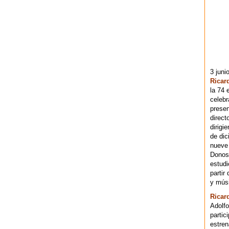
3 juni
Ricar
la 74 
celebr
presen
direct
dirigi
de dic
nueve 
Donost
estudi
partir
y músi
Ricar
Adolfo
partic
estren