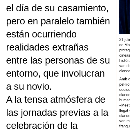
el día de su casamiento,
pero en paralelo también
están ocurriendo
31 jul
realidades extrañas
de Mol
protag
cineas
entre las personas de su
històr
van de
entorno, que involucran
cland
Amb gu
a su novio.
pel·lí
decide
clande
A la tensa atmósfera de
human
«Mestr
las jornadas previas a la
llegat 
clande
van ma
celebración de la
franq