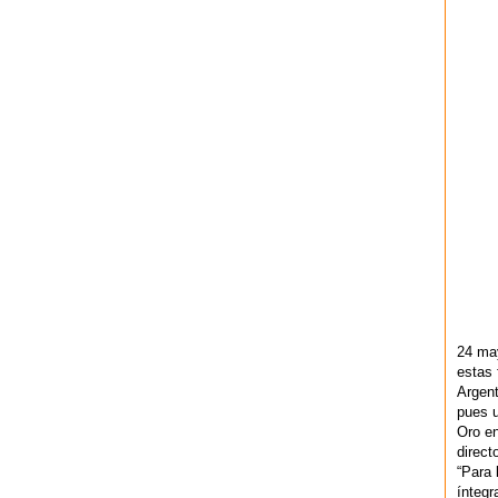
24 ma
estas 
Argent
pues u
Oro en
direct
“Para 
ínteg