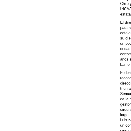
Chile 
INCAA 
estata
El dir
para r
catala
su dis
un po
cosas 
cortom
años s
barrio
Federi
recono
direcc
triunf
Semana
de la 
gestor
circun
largo 
Luis n
un cor
sino q