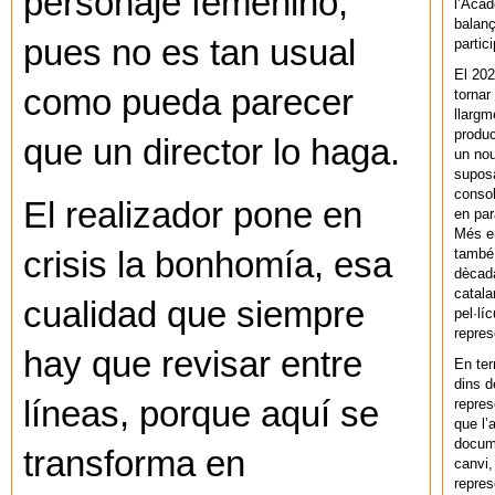
personaje femenino,
l’Acad
balanç
pues no es tan usual
partic
El 202
como pueda parecer
tornar
llargm
produc
que un director lo haga.
un nou
supos
consol
El realizador pone en
en par
Més en
també 
crisis la bonhomía, esa
dècada
catala
cualidad que siempre
pel·lí
repres
hay que revisar entre
En ter
dins d
líneas, porque aquí se
repres
que l’
docum
transforma en
canvi,
repres