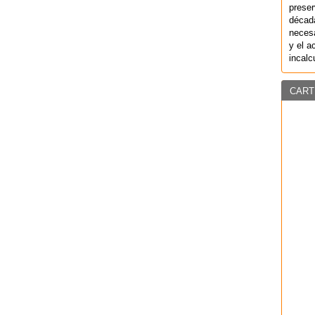
preser
década
necesa
y el a
incalc
CART