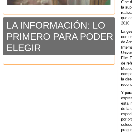
Cine d
la sup
realiz
que co
LA INFORMACIÓN: LO
2010.
La ges
PRIMERO PARA PODER
con or
de Arc
ELEGIR
Intern
Univer
Film F
de ref
Museo
campo 
la dir
recono
Y par
expres
esta i
de la 
especi
por pr
colecc
pregun