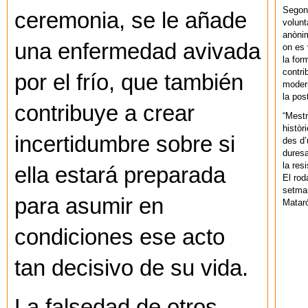
Segons
ceremonia, se le añade
volunt
anònim
una enfermedad avivada
on es 
la for
contri
por el frío, que también
modern
la pos
contribuye a crear
“Mestr
històr
incertidumbre sobre si
des d’
duresa
la res
ella estará preparada
El rod
setman
para asumir en
Mataró
condiciones ese acto
tan decisivo de su vida.
La falsedad de otros