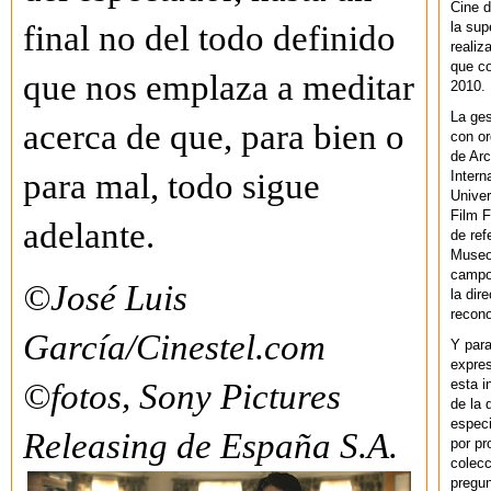
Cine d
la sup
final no del todo definido
realiz
que co
que nos emplaza a meditar
2010.
La ges
acerca de que, para bien o
con or
de Arc
para mal, todo sigue
Intern
Univer
Film F
adelante.
de ref
Museo
campo 
©José Luis
la dir
recono
García/Cinestel.com
Y par
expres
esta i
©fotos, Sony Pictures
de la 
especi
Releasing de España S.A.
por pr
colecc
pregun