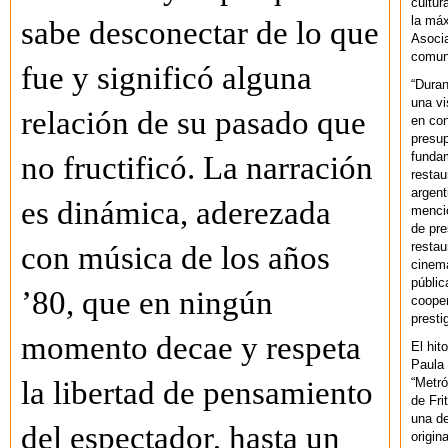
cultur
la máx
sabe desconectar de lo que
Asoci
comuni
fue y significó alguna
“Duran
una vi
relación de su pasado que
en con
presup
fundam
no fructificó. La narración
restau
argent
es dinámica, aderezada
mencio
de pre
restau
con música de los años
cinema
públic
’80, que en ningún
cooper
presti
momento decae y respeta
El hit
Paula 
“Metró
la libertad de pensamiento
de Fri
una de
del espectador, hasta un
origin