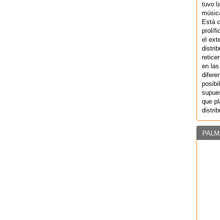
tuvo l
música
Está 
prolíf
el ext
distri
retice
en las
difere
posibi
supues
que pl
distri
PALM