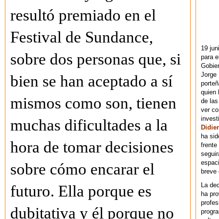
resultó premiado en el
Festival de Sundance,
19 jun
sobre dos personas que, si
para e
Gobie
Jorge 
bien se han aceptado a sí
porteñ
quien 
mismos como son, tienen
de las
ver co
invest
muchas dificultades a la
Didier
ha sid
hora de tomar decisiones
frente
seguir
espaci
sobre cómo encarar el
breve
La dec
futuro. Ella porque es
ha pr
profes
dubitativa y él porque no
progra