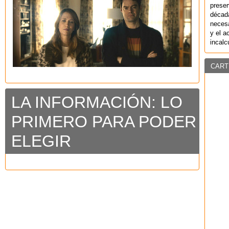
preser
década
necesa
y el a
incalc
CART
LA INFORMACIÓN: LO
PRIMERO PARA PODER
ELEGIR