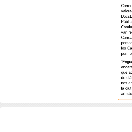
Corren
valora
DocsBa
Públic
Catalu
van re
Correa
person
los Ca
permet
“Engu
encara
que aq
de dià
nos en
la ciu
artíst
COPYRIGHT 2026 ©AGENCIA 
BARCELONA. CATALUNYA. - A