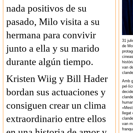
nada positivos de su
pasado, Milo visita a su
hermana para convivir
31 jul
junto a ella y su marido
de Mol
protag
cineas
durante algún tiempo.
històr
van de
cland
Kristen Wiig y Bill Hader
Amb gu
pel·lí
bordan sus actuaciones y
decide
clande
human
consiguen crear un clima
«Mestr
llegat 
extraordinario entre ellos
clande
van ma
franq
en una historia de amor y