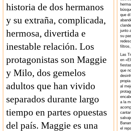
historia de dos hermanos
herman
búsque
que él
y su extraña, complicada,
abando
clande
hermosa, divertida e
junto 
su pas
redesc
inestable relación. Los
filtros
Las T
protagonistas son Maggie
en «El
fiesta
y Milo, dos gemelos
que no
desinh
propia
adultos que han vivido
al mej
protag
separados durante largo
encab
a la m
acompa
tiempo en partes opuestas
cantan
salvaj
del país. Maggie es una
Banan
el rep