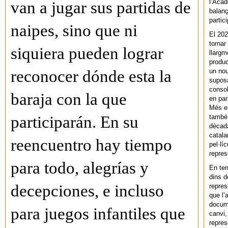
l’Acad
van a jugar sus partidas de
balanç
partic
naipes, sino que ni
El 202
tornar
siquiera pueden lograr
llargm
produc
un nou
reconocer dónde esta la
supos
consol
baraja con la que
en par
Més en
també 
participarán. En su
dècada
catala
reencuentro hay tiempo
pel·lí
repres
para todo, alegrías y
En ter
dins d
decepciones, e incluso
repres
que l’
docum
para juegos infantiles que
canvi,
repres