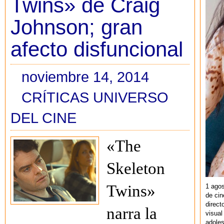
Twins» de Craig
Johnson; gran
afecto disfuncional
noviembre 14, 2014
CRÍTICAS UNIVERSO
DEL CINE
«The
Skeleton
Twins»
1 agos
de cin
direct
narra la
visual
adoles