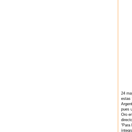
24 ma
estas 
Argent
pues u
Oro en
direct
“Para 
ínteg