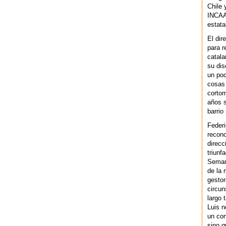
Chile 
INCAA 
estata
El dir
para r
catala
su dis
un po
cosas 
cortom
años s
barrio
Federi
recono
direcc
triunf
Semana
de la 
gestor
circun
largo 
Luis n
un cor
sino q