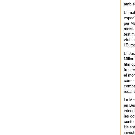
amb el
El mat
especi
per Ma
racist
testim
víctim
l’Euro
El Jur
Millor
film q
fronte
el mom
càmera
compar
rodar 
La Men
en Bès
interi
les co
contem
Helena
invest