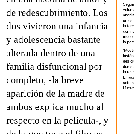
Segons
de redescubrimiento. Los
volunt
anònim
on es 
dos vivieron una infancia
la for
contri
y adolescencia bastante
modern
la pos
alterada dentro de una
“Mestr
històr
des d’
familia disfuncional por
duresa
la res
completo, -la breve
El rod
setman
Mataró
aparición de la madre de
ambos explica mucho al
respecto en la película-, y
de lo que trata el film es