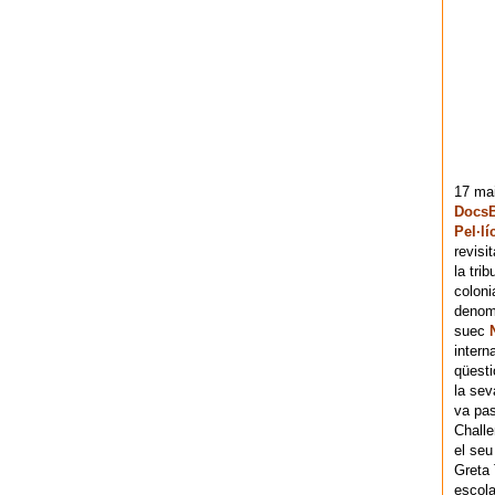
17 mai
DocsB
Pel·lí
revisi
la tri
coloni
denomi
suec
intern
qüesti
la sev
va pas
Chall
el seu
Greta 
escola