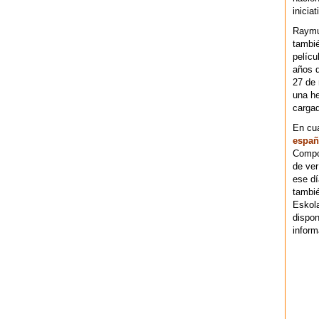
iniciat
Raymu
tambié
pelícu
años d
27 de 
una he
cargad
En cu
españ
Compos
de ver
ese dí
tambié
Eskol
dispo
inform