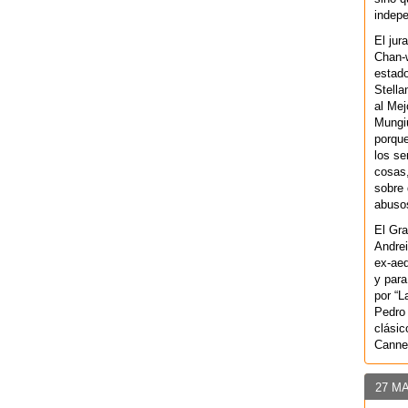
indepe
El jur
Chan-w
estad
Stella
al Mej
Mungiu
porque
los se
cosas,
sobre 
abusos
El Gra
Andrei
ex-aeq
y para
por “L
Pedro 
clásic
Canne
27 M