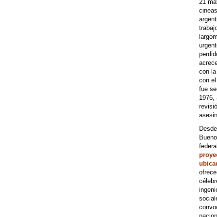
21 ma
cineas
argent
trabaj
largom
urgent
perdid
acrece
con la
con el
fue se
1976,
revisi
asesin
Desde 
Bueno
federa
proye
ubica
ofrece
célebr
ingeni
social
convoc
nacion