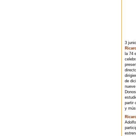
3 juni
Ricar
la 74 
celebr
presen
direct
dirigi
de dic
nueve 
Donost
estudi
partir
y músi
Ricar
Adolfo
partic
estren