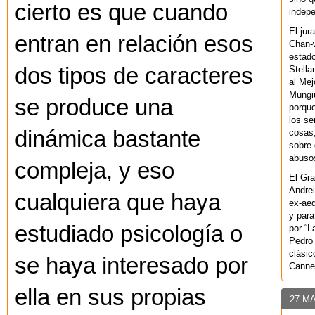
cierto es que cuando
indepe
El jur
entran en relación esos
Chan-w
estad
dos tipos de caracteres
Stella
al Mej
Mungiu
se produce una
porque
los se
dinámica bastante
cosas,
sobre 
abusos
compleja, y eso
El Gra
Andrei
cualquiera que haya
ex-aeq
y para
estudiado psicología o
por “L
Pedro 
clásic
se haya interesado por
Canne
ella en sus propias
27 M