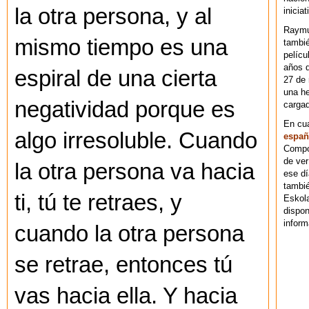
la otra persona, y al
iniciat
Raymu
mismo tiempo es una
tambié
pelícu
años d
espiral de una cierta
27 de 
una he
negatividad porque es
cargad
En cu
algo irresoluble. Cuando
españ
Compos
de ver
la otra persona va hacia
ese dí
tambié
ti, tú te retraes, y
Eskol
dispo
inform
cuando la otra persona
se retrae, entonces tú
vas hacia ella. Y hacia