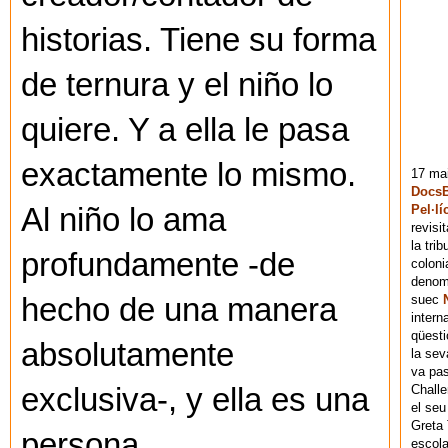
historias. Tiene su forma
de ternura y el niño lo
quiere. Y a ella le pasa
exactamente lo mismo.
17 mai
DocsB
Pel·lí
Al niño lo ama
revisi
la tri
profundamente -de
coloni
denomi
suec
hecho de una manera
intern
qüesti
absolutamente
la sev
va pas
Chall
exclusiva-, y ella es una
el seu
Greta 
persona
escola