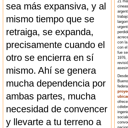
21 ma
sea más expansiva, y al
cineas
argent
mismo tiempo que se
trabaj
largom
urgent
retraiga, se expanda,
perdid
acrece
precisamente cuando el
con la
con el
fue se
otro se encierra en sí
1976,
revisi
mismo. Ahí se genera
asesin
Desde 
mucha dependencia por
Bueno
federa
proye
ambas partes, mucha
ubica
ofrece
necesidad de convencer
célebr
ingeni
social
y llevarte a tu terreno a
convoc
nacion