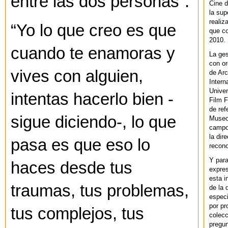
entre las dos personas”.
Cine d
la sup
realiz
“Yo lo que creo es que
que co
2010.
cuando te enamoras y
La ges
con or
vives con alguien,
de Arc
Intern
Univer
intentas hacerlo bien -
Film F
de ref
sigue diciendo-, lo que
Museo
campo 
la dir
pasa es que eso lo
recono
Y par
haces desde tus
expres
esta i
traumas, tus problemas,
de la 
especi
por pr
tus complejos, tus
colecc
pregun