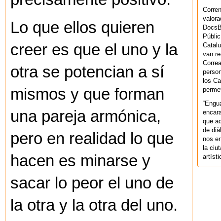
Corren
valora
Lo que ellos quieren
DocsBa
Públic
creer es que el uno y la
Catalu
van re
Correa
otra se potencian a sí
person
los Ca
mismos y que forman
permet
“Engu
una pareja armónica,
encara
que aq
de dià
pero en realidad lo que
nos en
la ciu
hacen es minarse y
artíst
sacar lo peor el uno de
la otra y la otra del uno.