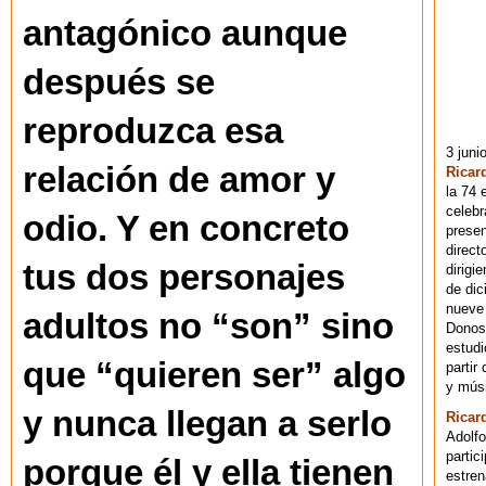
antagónico aunque
después se
reproduzca esa
3 juni
relación de amor y
Ricar
la 74 
celebr
odio. Y en concreto
presen
direct
tus dos personajes
dirigi
de dic
nueve 
adultos no “son” sino
Donost
estudi
que “quieren ser” algo
partir
y músi
y nunca llegan a serlo
Ricar
Adolfo
partic
porque él y ella tienen
estren