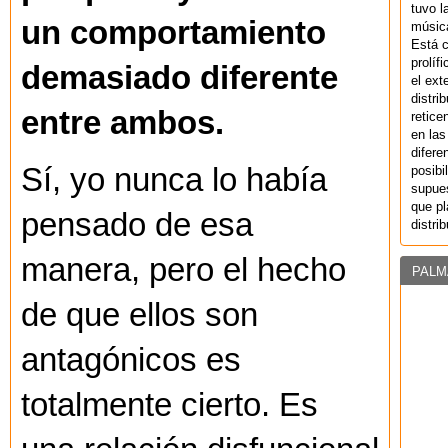
tuvo l
un comportamiento
música
Está 
prolíf
demasiado diferente
el ext
distri
entre ambos.
retice
en las
difere
Sí, yo nunca lo había
posibi
supues
que pl
pensado de esa
distri
manera, pero el hecho
PALM
de que ellos son
antagónicos es
totalmente cierto. Es