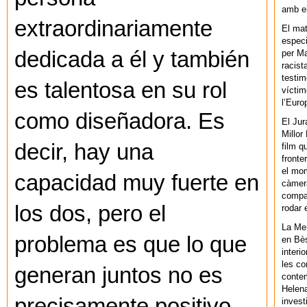
amb el
extraordinariamente
El mat
especi
dedicada a él y también
per Ma
racist
testim
es talentosa en su rol
víctim
l’Euro
como diseñadora. Es
El Jur
Millor
decir, hay una
film q
fronte
el mom
capacidad muy fuerte en
càmera
compar
los dos, pero el
rodar 
La Men
problema es que lo que
en Bès
interi
les co
generan juntos no es
contem
Helena
precisamente positivo.
invest