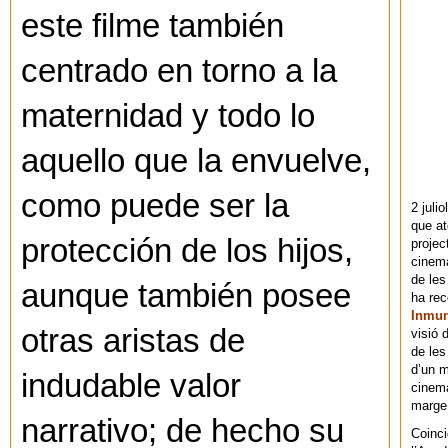
este filme también
centrado en torno a la
maternidad y todo lo
aquello que la envuelve,
como puede ser la
2 juli
que at
protección de los hijos,
projec
cinema
de les
aunque también posee
ha re
Inmu
otras aristas de
visió 
de les
d’un m
indudable valor
cinema
marge 
narrativo; de hecho su
Coinci