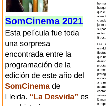
herman
búsque
que él
abando
SomCinema 2021
clande
junto 
su pas
Esta película fue toda
redesc
filtros
una sorpresa
Las T
en «El
encontrada entre la
fiesta
que no
desinh
programación de la
propia
al mej
edición de este año del
protag
encab
a la m
SomCinema
de
acompa
cantan
Lleida.
“La Desvida”
es
salvaj
Banan
el rep