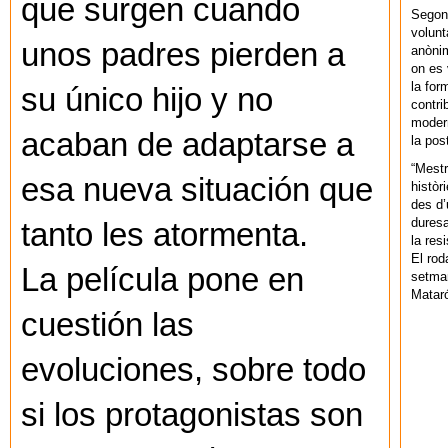
que surgen cuando
Segons
volunt
unos padres pierden a
anònim
on es 
la for
su único hijo y no
contri
modern
acaban de adaptarse a
la pos
“Mestr
esa nueva situación que
històr
des d’
duresa
tanto les atormenta.
la res
El rod
La película pone en
setman
Mataró
cuestión las
evoluciones, sobre todo
si los protagonistas son