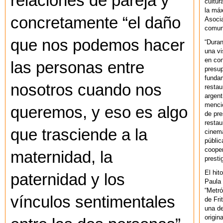
relaciones de pareja y
cultur
la máx
concretamente “el daño
Asoci
comuni
que nos podemos hacer
“Duran
una vi
en con
las personas entre
presup
fundam
nosotros cuando nos
restau
argent
mencio
queremos, y eso es algo
de pre
restau
que trasciende a la
cinema
públic
cooper
maternidad, la
presti
El hit
paternidad y los
Paula 
“Metró
vínculos sentimentales
de Fri
una de
origin