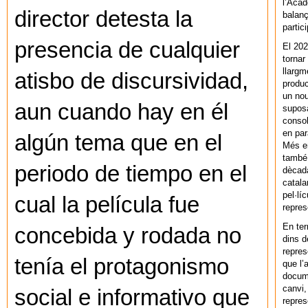
l’Acad
director detesta la
balanç
partic
presencia de cualquier
El 202
tornar
llargm
atisbo de discursividad,
produc
un nou
aun cuando hay en él
supos
consol
en par
algún tema que en el
Més en
també 
periodo de tiempo en el
dècada
catala
pel·lí
cual la película fue
repres
En ter
concebida y rodada no
dins d
repres
tenía el protagonismo
que l’
docum
canvi,
social e informativo que
repres