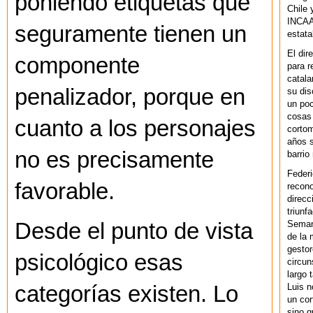
poniendo etiquetas que
Chile 
INCAA 
seguramente tienen un
estata
El dir
componente
para r
catala
penalizador, porque en
su dis
un po
cosas 
cuanto a los personajes
cortom
años s
no es precisamente
barrio
Federi
favorable.
recono
direcc
triunf
Semana
Desde el punto de vista
de la 
gestor
psicológico esas
circun
largo 
Luis n
categorías existen. Lo
un cor
sino q