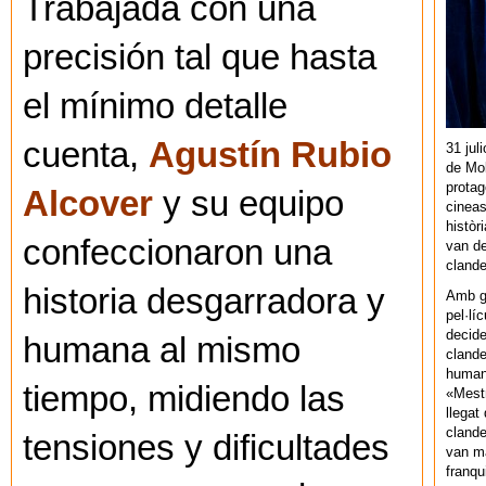
Trabajada con una
precisión tal que hasta
el mínimo detalle
cuenta,
Agustín Rubio
31 jul
de Mol
protag
Alcover
y su equipo
cineas
històr
confeccionaron una
van de
cland
historia desgarradora y
Amb gu
pel·lí
decide
humana al mismo
clande
human
tiempo, midiendo las
«Mestr
llegat 
clande
tensiones y dificultades
van ma
franq