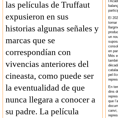
l’Acad
las películas de Truffaut
balanç
partic
expusieron en sus
El 202
tornar
historias algunas señales y
llargm
produc
un nou
marcas que se
supos
consol
correspondían con
en par
Més en
també 
vivencias anteriores del
dècada
catala
cineasta, como puede ser
pel·lí
repres
la eventualidad de que
En ter
dins d
repres
nunca llegara a conocer a
que l’
docum
su padre. La película
canvi,
repres