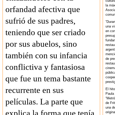
cultur
la máx
orfandad afectiva que
Asoci
comuni
sufrió de sus padres,
“Duran
una vi
teniendo que ser criado
en con
presup
fundam
por sus abuelos, sino
restau
argent
también con su infancia
mencio
de pre
restau
conflictiva y fantasiosa
cinema
públic
que fue un tema bastante
cooper
presti
recurrente en sus
El hit
Paula 
“Metró
películas. La parte que
de Fri
una de
explica la forma que tenía
origin