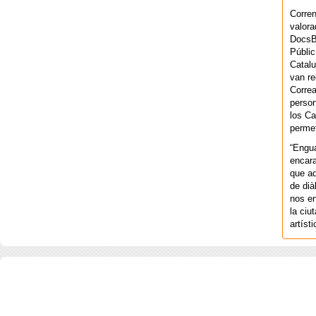
Corren
valora
DocsBa
Públic
Catalu
van re
Correa
person
los Ca
permet
“Engu
encara
que aq
de dià
nos en
la ciu
artíst
COPYRIGHT 2026 ©AGENCIA 
BARCELONA. CATALUNYA. - A