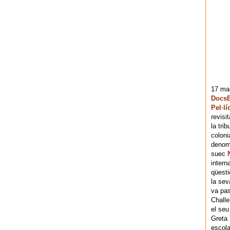
17 mai
DocsB
Pel·lí
revisi
la tri
coloni
denomi
suec
intern
qüesti
la sev
va pas
Chall
el seu
Greta 
escola