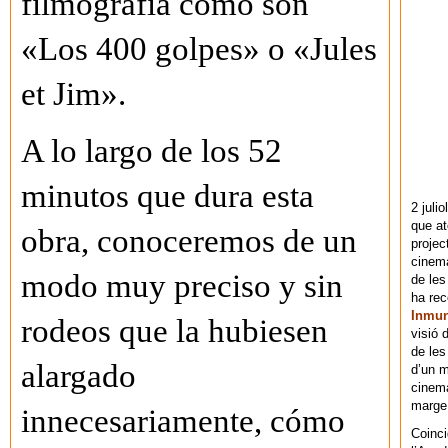
filmografía como son
«Los 400 golpes» o «Jules
et Jim».
A lo largo de los 52
minutos que dura esta
2 juli
que at
obra, conoceremos de un
projec
cinema
modo muy preciso y sin
de les
ha re
Inmu
rodeos que la hubiesen
visió 
de les
alargado
d’un m
cinema
marge 
innecesariamente, cómo
Coinci