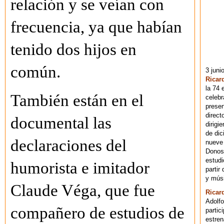
relación y se veían con
frecuencia, ya que habían
tenido dos hijos en
común.
3 juni
Ricar
la 74 
También están en el
celebr
presen
direct
documental las
dirigi
de dic
declaraciones del
nueve 
Donost
estudi
humorista e imitador
partir
y músi
Claude Véga, que fue
Ricar
Adolfo
compañero de estudios de
partic
estren