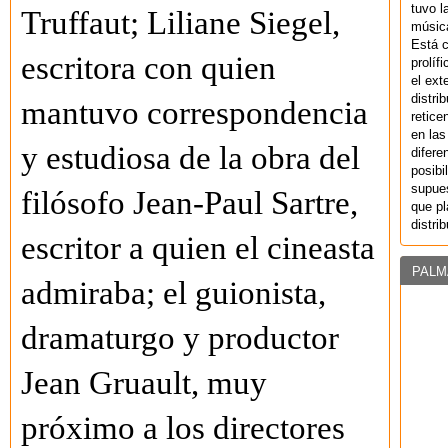
tuvo l
Truffaut; Liliane Siegel,
música
Está 
escritora con quien
prolíf
el ext
distri
mantuvo correspondencia
retice
en las
y estudiosa de la obra del
difere
posibi
supues
filósofo Jean-Paul Sartre,
que pl
distri
escritor a quien el cineasta
PALM
admiraba; el guionista,
dramaturgo y productor
Jean Gruault, muy
próximo a los directores