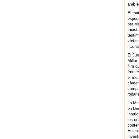
amb el
El mat
especi
per Ma
racist
testim
víctim
l’Euro
El Jur
Millor
film q
fronte
el mom
càmera
compar
rodar 
La Men
en Bès
interi
les co
contem
Helena
invest