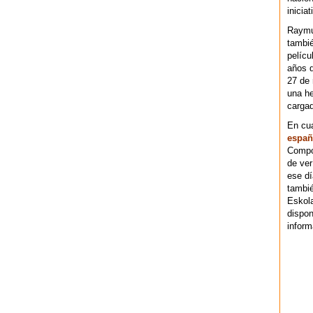
iniciat
Raymu
tambié
pelícu
años d
27 de 
una he
cargad
En cu
españ
Compos
de ver
ese dí
tambié
Eskol
dispo
inform