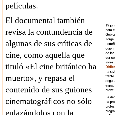
películas.
El documental también
19 jun
revisa la contundencia de
para e
Gobie
Jorge 
algunas de sus críticas de
porteñ
quien 
cine, como aquella que
de las
ver co
invest
tituló «El cine británico ha
Didier
ha sid
muerto», y repasa el
frente
seguir
espaci
contenido de sus guiones
breve
La dec
cinematográficos no sólo
ha pr
profes
enlazándolos con la
progra