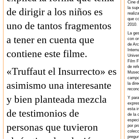
Cine d
la sup
de dirigir a los niños es
realiz
que co
uno de tantos fragmentos
2010.
La ges
a tener en cuenta que
con or
de Arc
Intern
contiene este filme.
Univer
Film F
de ref
«Truffaut el Insurrecto» es
Museo
campo 
asimismo una interesante
la dir
recono
y bien planteada mezcla
Y par
expres
esta i
de testimonios de
de la 
especi
personas que tuvieron
por pr
colecc
pregun