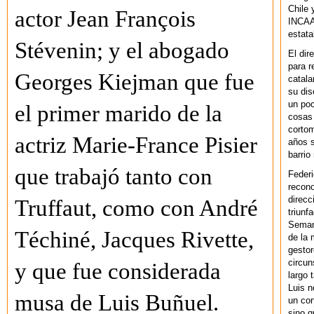
Chile 
actor Jean François
INCAA 
estata
Stévenin; y el abogado
El dir
para r
Georges Kiejman que fue
catala
su dis
un po
el primer marido de la
cosas 
cortom
actriz Marie-France Pisier
años s
barrio
que trabajó tanto con
Federi
recono
direcc
Truffaut, como con André
triunf
Semana
Téchiné, Jacques Rivette,
de la 
gestor
circun
y que fue considerada
largo 
Luis n
musa de Luis Buñuel.
un cor
sino q