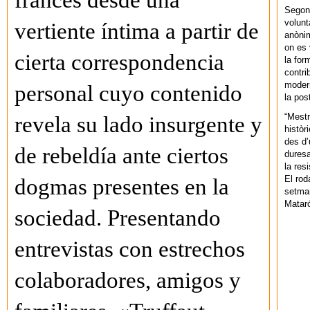
francés desde una
Segons
volunt
vertiente íntima a partir de
anònim
on es 
cierta correspondencia
la for
contri
modern
personal cuyo contenido
la pos
“Mestr
revela su lado insurgente y
històr
des d’
de rebeldía ante ciertos
duresa
la res
El rod
dogmas presentes en la
setman
Mataró
sociedad. Presentando
entrevistas con estrechos
colaboradores, amigos y