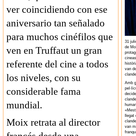
ver coincidiendo con ese
aniversario tan señalado
para muchos cinéfilos que
31 jul
de Mol
ven en Truffaut un gran
protag
cineas
referente del cine a todos
històr
van de
cland
los niveles, con su
Amb gu
pel·lí
considerable fama
decide
clande
mundial.
human
«Mestr
llegat 
Moix retrata al director
clande
van ma
franq