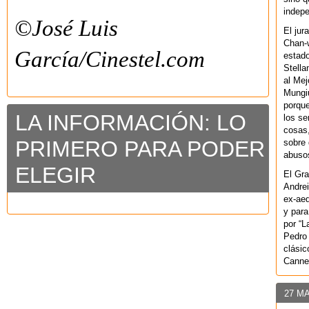
indepe
©José Luis
El jur
Chan-w
García/Cinestel.com
estad
Stella
al Mej
Mungiu
porque
LA INFORMACIÓN: LO
los se
cosas,
PRIMERO PARA PODER
sobre 
abusos
ELEGIR
El Gra
Andrei
ex-aeq
y para
por “L
Pedro 
clásic
Canne
27 M