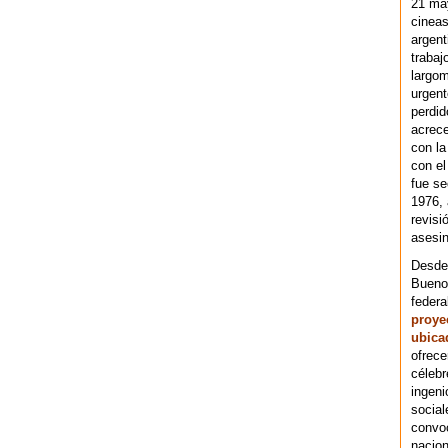
21 ma
cineas
argent
trabaj
largom
urgent
perdid
acrece
con la
con el
fue se
1976,
revisi
asesin
Desde 
Bueno
federa
proye
ubica
ofrece
célebr
ingeni
social
convoc
nacion