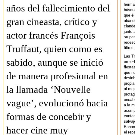
herman
años del fallecimiento del
búsque
que él
gran cineasta, crítico y
abando
clande
junto 
actor francés François
su pas
redesc
Truffaut, quien como es
filtros
Las T
sabido, aunque se inició
en «El
fiesta
que no
de manera profesional en
desinh
propia
la llamada ‘Nouvelle
al mej
protag
encab
vague’, evolucionó hacia
a la m
acompa
formas de concebir y
cantan
salvaj
Banan
hacer cine muy
el rep