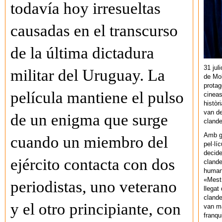
todavía hoy irresueltas
causadas en el transcurso
de la última dictadura
31 jul
militar del Uruguay. La
de Mol
protag
película mantiene el pulso
cineas
històr
van de
de un enigma que surge
cland
Amb gu
cuando un miembro del
pel·lí
decide
ejército contacta con dos
clande
human
«Mestr
periodistas, uno veterano
llegat 
clande
y el otro principiante, con
van ma
franq