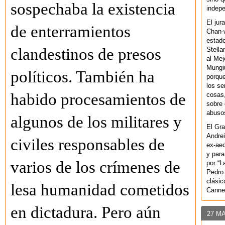
sospechaba la existencia
indepe
El jur
de enterramientos
Chan-w
estad
clandestinos de presos
Stella
al Mej
Mungiu
políticos. También ha
porque
los se
habido procesamientos de
cosas,
sobre 
abusos
algunos de los militares y
El Gra
Andrei
civiles responsables de
ex-aeq
y para
varios de los crímenes de
por “L
Pedro 
clásic
lesa humanidad cometidos
Canne
en dictadura. Pero aún
27 M