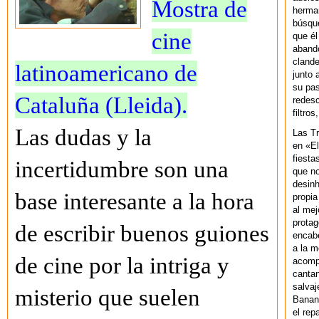
Mostra de
herman
búsque
cine
que él
abando
clande
latinoamericano de
junto 
su pas
Cataluña (Lleida).
redesc
filtros
Las dudas y la
Las T
en «El
fiesta
incertidumbre son una
que no
desinh
base interesante a la hora
propia
al mej
protag
de escribir buenos guiones
encab
a la m
de cine por la intriga y
acompa
cantan
salvaj
misterio que suelen
Banan
el rep