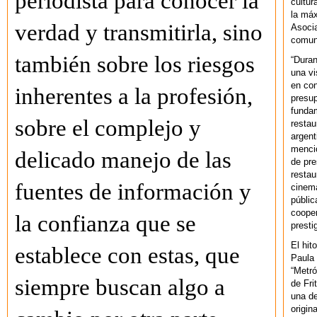
periodista para conocer la
cultur
la máx
verdad y transmitirla, sino
Asoci
comuni
también sobre los riesgos
“Duran
una vi
en con
inherentes a la profesión,
presup
fundam
sobre el complejo y
restau
argent
mencio
delicado manejo de las
de pre
restau
fuentes de información y
cinema
públic
cooper
la confianza que se
presti
El hit
establece con estas, que
Paula 
“Metró
siempre buscan algo a
de Fri
una de
origin