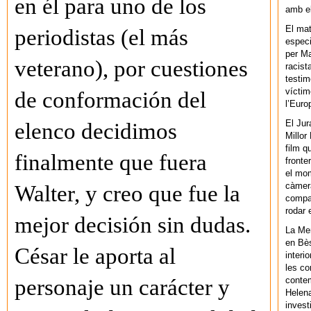
en él para uno de los
amb el
El mat
periodistas (el más
especi
per Ma
veterano), por cuestiones
racist
testim
víctim
de conformación del
l’Euro
El Jur
elenco decidimos
Millor
film q
finalmente que fuera
fronte
el mom
càmera
Walter, y creo que fue la
compar
rodar 
mejor decisión sin dudas.
La Men
en Bès
César le aporta al
interi
les co
contem
personaje un carácter y
Helena
invest