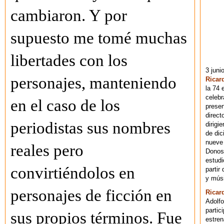
cambiaron. Y por
supuesto me tomé muchas
libertades con los
3 juni
personajes, manteniendo
Ricar
la 74 
celebr
en el caso de los
presen
direct
periodistas sus nombres
dirigi
de dic
nueve 
reales pero
Donost
estudi
convirtiéndolos en
partir
y músi
personajes de ficción en
Ricar
Adolfo
partic
sus propios términos. Fue
estren