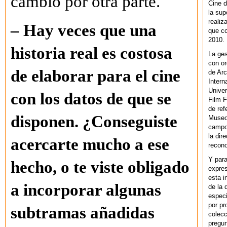
cambio por otra parte.
Cine d
la sup
realiz
– Hay veces que una
que co
2010.
historia real es costosa
La ges
con or
de elaborar para el cine
de Arc
Intern
Univer
con los datos de que se
Film F
de ref
disponen. ¿Conseguiste
Museo
campo 
la dir
acercarte mucho a ese
recono
Y par
hecho, o te viste obligado
expres
esta i
a incorporar algunas
de la 
especi
por pr
subtramas añadidas
colecc
pregun