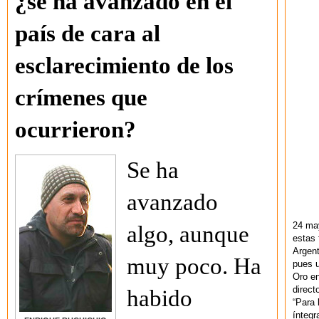
¿se ha avanzado en el
país de cara al
esclarecimiento de los
crímenes que
ocurrieron?
Se ha
avanzado
24 ma
algo, aunque
estas 
Argent
muy poco. Ha
pues u
Oro en
direct
habido
“Para 
ínteg