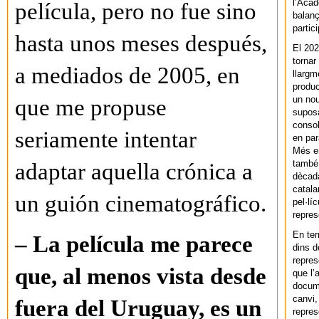
l’Acad
película, pero no fue sino
balanç
partic
hasta unos meses después,
El 202
tornar
a mediados de 2005, en
llargm
produc
un nou
que me propuse
supos
consol
seriamente intentar
en par
Més en
també 
adaptar aquella crónica a
dècada
catala
un guión cinematográfico.
pel·lí
repres
En ter
– La película me parece
dins d
repres
que, al menos vista desde
que l’
docum
canvi,
fuera del Uruguay, es un
repres