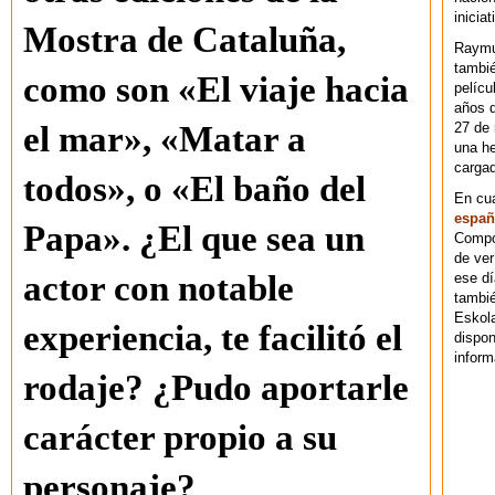
iniciat
Mostra de Cataluña,
Raymu
tambié
como son «El viaje hacia
pelícu
años d
27 de 
el mar», «Matar a
una he
cargad
todos», o «El baño del
En cu
españ
Papa». ¿El que sea un
Compos
de ver
actor con notable
ese dí
tambié
Eskol
experiencia, te facilitó el
dispo
inform
rodaje? ¿Pudo aportarle
carácter propio a su
personaje?