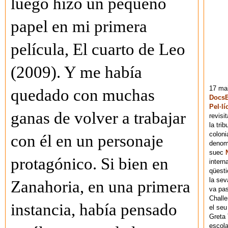
luego hizo un pequeño
papel en mi primera
película, El cuarto de Leo
(2009). Y me había
17 mai
quedado con muchas
DocsB
Pel·lí
ganas de volver a trabajar
revisi
la tri
coloni
con él en un personaje
denomi
suec
protagónico. Si bien en
intern
qüesti
la sev
Zanahoria, en una primera
va pas
Chall
instancia, había pensado
el seu
Greta 
escola