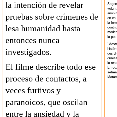
la intención de revelar
Segons
volunt
anònim
pruebas sobre crímenes de
on es 
la for
lesa humanidad hasta
contri
modern
la pos
entonces nunca
“Mestr
històr
investigados.
des d’
duresa
la res
El filme describe todo ese
El rod
setman
proceso de contactos, a
Mataró
veces furtivos y
paranoicos, que oscilan
entre la ansiedad y la