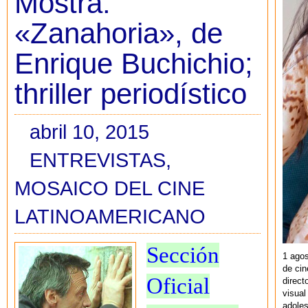
Mostra:
«Zanahoria», de
Enrique Buchichio;
thriller periodístico
abril 10, 2015
ENTREVISTAS
,
MOSAICO DEL CINE
LATINOAMERICANO
Sección
1 agos
de cin
Oficial
direct
visual
adoles