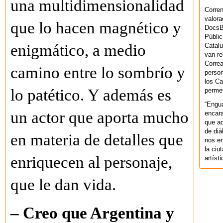
una multidimensionalidad
Corren
valora
que lo hacen magnético y
DocsBa
Públic
enigmático, a medio
Catalu
van re
Correa
camino entre lo sombrío y
person
los Ca
lo patético. Y además es
permet
“Engu
un actor que aporta mucho
encara
que aq
de dià
en materia de detalles que
nos en
la ciu
enriquecen al personaje,
artíst
que le dan vida.
– Creo que Argentina y