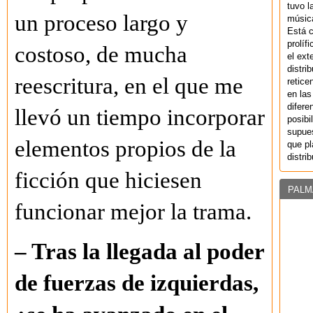
tuvo l
un proceso largo y
música
Está 
prolíf
costoso, de mucha
el ext
distri
reescritura, en el que me
retice
en las
difere
llevó un tiempo incorporar
posibi
supues
elementos propios de la
que pl
distri
ficción que hiciesen
PALM
funcionar mejor la trama.
– Tras la llegada al poder
de fuerzas de izquierdas,