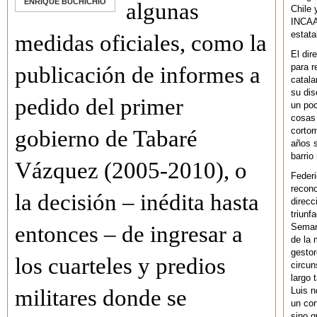
ENRIQUE BUCHICHIO
algunas
Chile 
INCAA 
estata
medidas oficiales, como la
El dir
para r
publicación de informes a
catala
su dis
pedido del primer
un po
cosas 
cortom
gobierno de Tabaré
años s
barrio
Vázquez (2005-2010), o
Federi
recono
la decisión – inédita hasta
direcc
triunf
Semana
entonces – de ingresar a
de la 
gestor
los cuarteles y predios
circun
largo 
Luis n
militares donde se
un cor
sino q