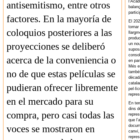
l’Acad
antisemitismo, entre otros
balanç
partic
factores. En la mayoría de
El 202
tornar
coloquios posteriores a las
llargm
produc
proyecciones se deliberó
un nou
supos
consol
acerca de la conveniencia o
en par
Més en
no de que estas películas se
també 
dècada
catala
pudieran ofrecer libremente
pel·lí
repres
en el mercado para su
En ter
dins d
compra, pero casi todas las
repres
que l’
docum
voces se mostraron en
canvi,
repres