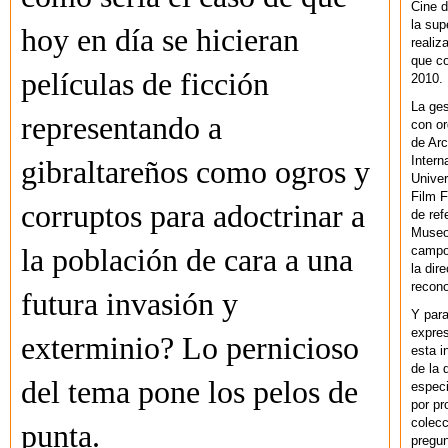
Cine d
la sup
hoy en día se hicieran
realiz
que co
películas de ficción
2010.
La ges
representando a
con or
de Arc
Intern
gibraltareños como ogros y
Univer
Film F
corruptos para adoctrinar a
de ref
Museo
campo 
la población de cara a una
la dir
recono
futura invasión y
Y par
expres
exterminio? Lo pernicioso
esta i
de la 
del tema pone los pelos de
especi
por pr
colecc
punta.
pregun