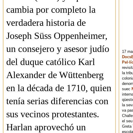
cambia por completo la
verdadera historia de
Joseph Süss Oppenheimer,
un consejero y asesor judío
17 mai
DocsB
del duque católico Karl
Pel·lí
revisi
Alexander de Wüttenberg
la tri
coloni
denomi
en la década de 1710, quien
suec
intern
tenía serias diferencias con
qüesti
la sev
va pas
sus vecinos protestantes.
Chall
el seu
Harlan aprovechó un
Greta 
escola