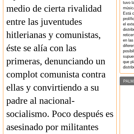
tuvo l
medio de cierta rivalidad
música
Está 
prolíf
entre las juventudes
el ext
distri
hitlerianas y comunistas,
retice
en las
éste se alía con las
difere
posibi
supues
primeras, denunciando un
que pl
distri
complot comunista contra
PALM
ellas y convirtiendo a su
padre al nacional-
socialismo. Poco después es
asesinado por militantes