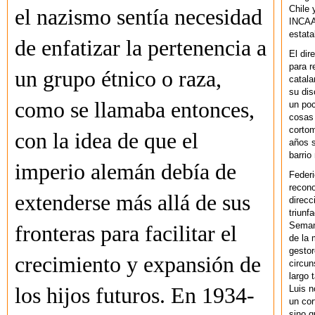
Chile 
el nazismo sentía necesidad
INCAA 
estata
de enfatizar la pertenencia a
El dir
para r
un grupo étnico o raza,
catala
su dis
como se llamaba entonces,
un po
cosas 
cortom
con la idea de que el
años s
barrio
imperio alemán debía de
Federi
recono
extenderse más allá de sus
direcc
triunf
Semana
fronteras para facilitar el
de la 
gestor
crecimiento y expansión de
circun
largo 
Luis n
los hijos futuros. En 1934-
un cor
sino q