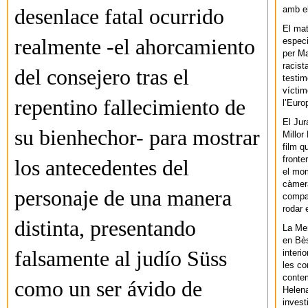
amb el
desenlace fatal ocurrido
El mat
realmente -el ahorcamiento
especi
per Ma
racist
del consejero tras el
testim
víctim
repentino fallecimiento de
l’Euro
El Jur
su bienhechor- para mostrar
Millor
film q
fronte
los antecedentes del
el mom
càmera
personaje de una manera
compar
rodar 
distinta, presentando
La Men
en Bès
falsamente al judío Süss
interi
les co
contem
como un ser ávido de
Helena
invest