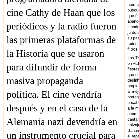
herman
cine Cathy de Haan que los
búsque
que él
abando
periódicos y la radio fueron
clande
junto 
las primeras plataformas de
su pas
redesc
filtros
la Historia que se usaron
Las T
en «El
para difundir de forma
fiesta
que no
masiva propaganda
desinh
propia
al mej
política. El cine vendría
protag
encab
después y en el caso de la
a la m
acompa
Alemania nazi devendría en
cantan
salvaj
Banan
un instrumento crucial para
el rep