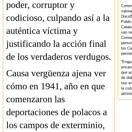
poder, corruptor y
Corren
valora
codicioso, culpando así a la
DocsBa
Públic
Catalu
auténtica víctima y
van re
Correa
justificando la acción final
person
los Ca
permet
de los verdaderos verdugos.
“Engu
encara
Causa vergüenza ajena ver
que aq
de dià
nos en
cómo en 1941, año en que
la ciu
artíst
comenzaron las
deportaciones de polacos a
los campos de exterminio,