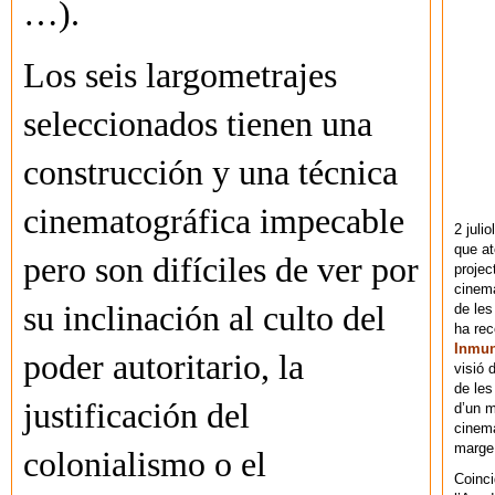
…).
Los seis largometrajes
seleccionados tienen una
construcción y una técnica
cinematográfica impecable
2 juli
que at
pero son difíciles de ver por
projec
cinema
su inclinación al culto del
de les
ha re
Inmu
poder autoritario, la
visió 
de les
justificación del
d’un m
cinema
marge 
colonialismo o el
Coinci