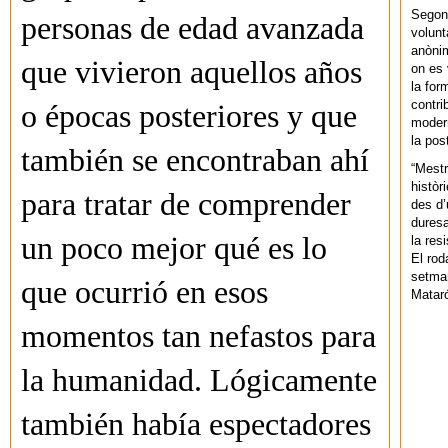
Segons
personas de edad avanzada
volunt
anònim
que vivieron aquellos años
on es 
la for
contri
o épocas posteriores y que
modern
la pos
también se encontraban ahí
“Mestr
històr
para tratar de comprender
des d’
duresa
un poco mejor qué es lo
la res
El rod
setman
que ocurrió en esos
Mataró
momentos tan nefastos para
la humanidad. Lógicamente
también había espectadores