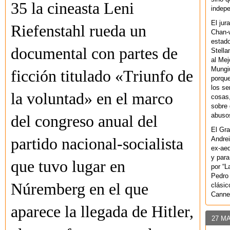
35 la cineasta Leni
indepe
El jur
Riefenstahl rueda un
Chan-w
estad
documental con partes de
Stella
al Mej
Mungiu
ficción titulado «Triunfo de
porque
los se
la voluntad» en el marco
cosas,
sobre 
abusos
del congreso anual del
El Gra
Andrei
partido nacional-socialista
ex-aeq
y para
que tuvo lugar en
por “L
Pedro 
Núremberg en el que
clásic
Canne
aparece la llegada de Hitler,
27 M