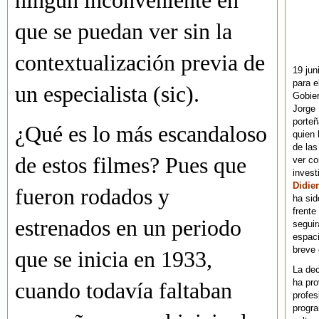
ningún inconveniente en
que se puedan ver sin la
contextualización previa de
19 jun
para e
un especialista (sic).
Gobie
Jorge 
porteñ
¿Qué es lo más escandaloso
quien 
de las
de estos filmes? Pues que
ver co
invest
Didier
fueron rodados y
ha sid
frente
estrenados en un periodo
seguir
espaci
breve
que se inicia en 1933,
La dec
ha pr
cuando todavía faltaban
profes
progra