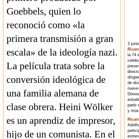
Goebbels, quien lo
reconoció como «la
primera transmisión a gran
3 juni
Ricar
escala» de la ideología nazi.
la 74 
celebr
La película trata sobre la
presen
direct
conversión ideológica de
dirigi
de dic
nueve 
una familia alemana de
Donost
estudi
clase obrera. Heini Wölker
partir
y músi
es un aprendiz de impresor,
Ricar
Adolfo
partic
hijo de un comunista. En el
estren