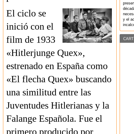
preser
década
El ciclo se
necesa
y el a
inició con el
incalc
film de 1933
CART
«Hitlerjunge Quex»,
estrenado en España como
«El flecha Quex» buscando
una similitud entre las
Juventudes Hitlerianas y la
Falange Española. Fue el
primero producido por