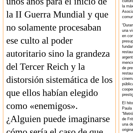
unos años para el inicio de
cultur
la máx
Asoci
la II Guerra Mundial y que
comuni
no solamente procesaban
“Duran
una vi
en con
ese culto al poder
presup
fundam
autoritario sino la grandeza
restau
argent
mencio
del Tercer Reich y la
de pre
restau
distorsión sistemática de los
cinema
públic
cooper
que ellos habían elegido
presti
El hit
como «enemigos».
Paula 
“Metró
¿Alguien puede imaginarse
de Fri
una de
cómo sería el caso de que
origin