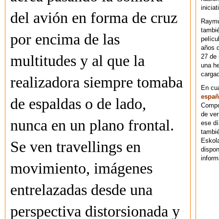
iniciat
del avión en forma de cruz
Raymu
tambié
por encima de las
pelícu
años d
multitudes y al que la
27 de 
una he
cargad
realizadora siempre tomaba
En cu
españ
de espaldas o de lado,
Compos
de ver
nunca en un plano frontal.
ese dí
tambié
Eskol
Se ven travellings en
dispo
inform
movimiento, imágenes
entrelazadas desde una
perspectiva distorsionada y