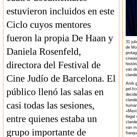
estuvieron incluidos en este
Ciclo cuyos mentores
fueron la propia De Haan y
31 jul
de Mol
Daniela Rosenfeld,
protag
cineas
directora del Festival de
històr
van de
cland
Cine Judío de Barcelona. El
Amb gu
pel·lí
público llenó las salas en
decide
clande
casi todas las sesiones,
human
«Mestr
entre quienes estaba un
llegat 
clande
van ma
grupo importante de
franq