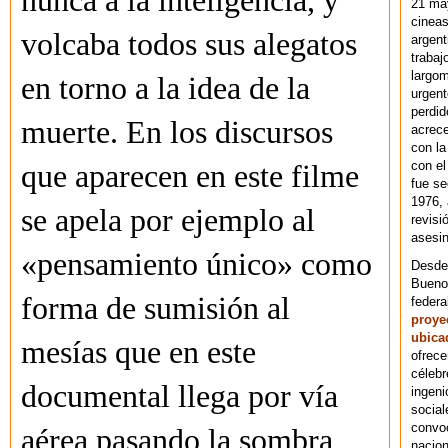
nunca a la inteligencia, y
21 ma
cineas
volcaba todos sus alegatos
argent
trabaj
largom
en torno a la idea de la
urgent
perdid
muerte. En los discursos
acrece
con la
con el
que aparecen en este filme
fue se
1976,
se apela por ejemplo al
revisi
asesin
«pensamiento único» como
Desde 
Bueno
forma de sumisión al
federa
proye
ubica
mesías que en este
ofrece
célebr
documental llega por vía
ingeni
social
convoc
aérea pasando la sombra
nacion