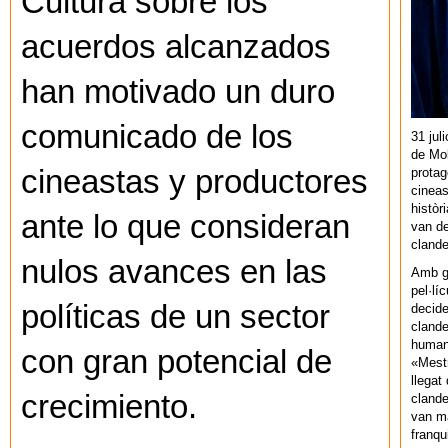
Cultura sobre los
acuerdos alcanzados
han motivado un duro
comunicado de los
31 jul
de Mol
cineastas y productores
protag
cineas
històr
ante lo que consideran
van de
cland
nulos avances en las
Amb gu
pel·lí
políticas de un sector
decide
clande
human
con gran potencial de
«Mestr
llegat 
crecimiento.
clande
van ma
franq