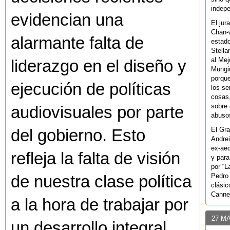
indepe
evidencian una
El jur
Chan-w
alarmante falta de
estad
Stella
al Mej
liderazgo en el diseño y
Mungiu
porque
ejecución de políticas
los se
cosas,
sobre 
audiovisuales por parte
abusos
El Gra
del gobierno. Esto
Andrei
ex-aeq
refleja la falta de visión
y para
por “L
Pedro 
de nuestra clase política
clásic
Canne
a la hora de trabajar por
27 M
un desarrollo integral