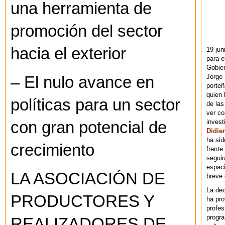
una herramienta de
promoción del sector
hacia el exterior
19 jun
para e
Gobie
Jorge 
– El nulo avance en
porteñ
quien 
políticas para un sector
de las
ver co
invest
con gran potencial de
Didier
ha sid
crecimiento
frente
seguir
espaci
LA ASOCIACIÓN DE
breve
La dec
PRODUCTORES Y
ha pr
profes
progra
REALIZADORES DE