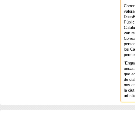
Corren
valora
DocsBa
Públic
Catalu
van re
Correa
person
los Ca
permet
“Engu
encara
que aq
de dià
nos en
la ciu
artíst
COPYRIGHT 2026 ©AGENCIA 
BARCELONA. CATALUNYA. - A