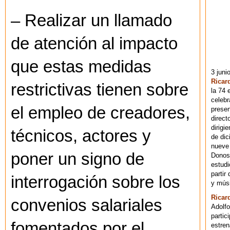
– Realizar un llamado
de atención al impacto
que estas medidas
3 juni
Ricar
restrictivas tienen sobre
la 74 
celebr
el empleo de creadores,
presen
direct
dirigi
técnicos, actores y
de dic
nueve 
poner un signo de
Donost
estudi
partir
interrogación sobre los
y músi
Ricar
convenios salariales
Adolfo
partic
fomentados por el
estren