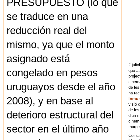
PRESUPUESTO (lo que
se traduce en una
reducción real del
mismo, ya que el monto
asignado está
2 juli
congelado en pesos
que at
projec
cinema
uruguayos desde el año
de les
ha re
2008), y en base al
Inmu
visió 
de les
deterioro estructural del
d’un m
cinema
sector en el último año
marge 
Coinci