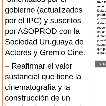
tuvo l
música
gobierno (actualizados
Está 
prolíf
por el IPC) y suscritos
el ext
distri
retice
por ASOPROD con la
en las
difere
Sociedad Uruguaya de
posibi
supues
que pl
Actores y Gremio Cine.
distri
– Reafirmar el valor
PALM
sustancial que tiene la
cinematografía y la
construcción de un