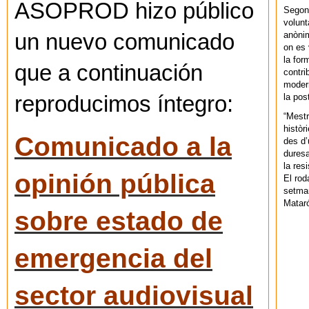
ASOPROD hizo público
Segons
volunt
anònim
un nuevo comunicado
on es 
la for
que a continuación
contri
modern
la pos
reproducimos íntegro:
“Mestr
històr
Comunicado a la
des d’
duresa
la res
opinión pública
El rod
setman
Mataró
sobre estado de
emergencia del
sector audiovisual