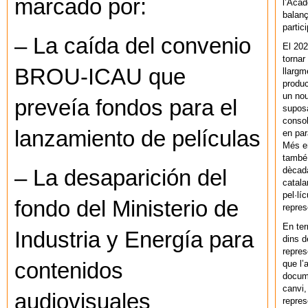
marcado por:
l’Acad
balanç
partic
– La caída del convenio
El 202
tornar
BROU-ICAU que
llargm
produc
un nou
preveía fondos para el
supos
consol
lanzamiento de películas
en par
Més en
també 
dècada
– La desaparición del
catala
pel·lí
fondo del Ministerio de
repres
En ter
Industria y Energía para
dins d
repres
que l’
contenidos
docum
canvi,
audiovisuales
repres