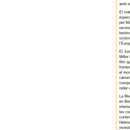
amb el
El mat
especi
per Ma
racist
testim
víctim
l’Euro
El Jur
Millor
film q
fronte
el mom
càmera
compar
rodar 
La Men
en Bès
interi
les co
contem
Helena
invest