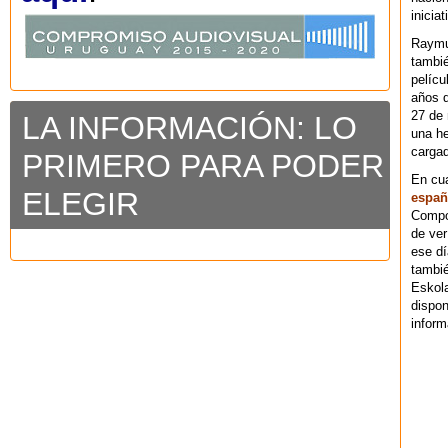
iniciat
Raymu
tambié
pelícu
años d
27 de 
LA INFORMACIÓN: LO
una he
cargad
PRIMERO PARA PODER
En cu
ELEGIR
españ
Compos
de ver
ese dí
tambié
Eskol
dispo
inform