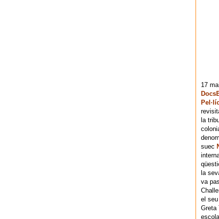
17 mai
DocsB
Pel·lí
revisi
la tri
coloni
denomi
suec
intern
qüesti
la sev
va pas
Chall
el seu
Greta 
escola