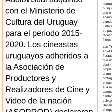
herman
búsque
con el Ministerio de
que él
abando
Cultura del Uruguay
clande
junto 
su pas
para el periodo 2015-
redesc
filtros
2020. Los cineastas
Las T
en «El
uruguayos adheridos a
fiesta
que no
la Asociación de
desinh
propia
al mej
Productores y
protag
encab
Realizadores de Cine y
a la m
acompa
cantan
Video de la nación
salvaj
Banan
el rep