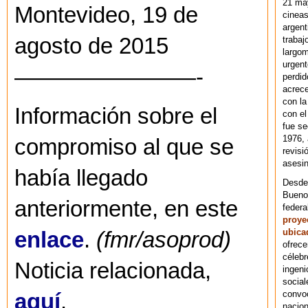
21 ma
Montevideo, 19 de
cineas
argent
agosto de 2015
trabaj
largom
urgent
————————-
perdid
acrece
con la
Información sobre el
con el
fue se
1976,
compromiso al que se
revisi
asesin
había llegado
Desde 
Bueno
anteriormente, en este
federa
proye
ubica
enlace
.
(fmr/asoprod)
ofrece
célebr
Noticia relacionada,
ingeni
social
convoc
aquí
.
nacion