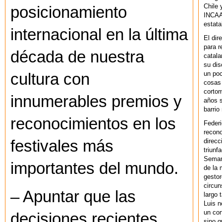
Chile 
posicionamiento
INCAA 
estata
internacional en la última
El dir
para r
década de nuestra
catala
su dis
un po
cultura con
cosas 
cortom
innumerables premios y
años s
barrio
reconocimientos en los
Federi
recono
direcc
festivales más
triunf
Semana
importantes del mundo.
de la 
gestor
circun
– Apuntar que las
largo 
Luis n
un cor
decisiones recientes
sino q