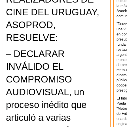
cultur
la máx
CINE DEL URUGUAY,
Asoci
comuni
ASOPROD,
“Duran
una vi
en con
RESUELVE:
presup
fundam
restau
– DECLARAR
argent
mencio
INVÁLIDO EL
de pre
restau
cinema
COMPROMISO
públic
cooper
AUDIOVISUAL, un
presti
El hit
proceso inédito que
Paula 
“Metró
de Fri
articuló a varias
una de
origin