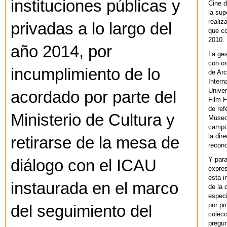
instituciones públicas y
Cine d
la sup
realiz
privadas a lo largo del
que co
2010.
año 2014, por
La ges
con or
incumplimiento de lo
de Arc
Intern
Univer
acordado por parte del
Film F
de ref
Ministerio de Cultura y
Museo
campo 
la dir
retirarse de la mesa de
recono
Y par
diálogo con el ICAU
expres
esta i
instaurada en el marco
de la 
especi
por pr
del seguimiento del
colecc
pregun