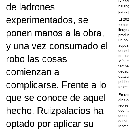
l’Acad
de ladrones
balanç
partic
experimentados, se
El 202
tornar
llargm
ponen manos a la obra,
produc
un nou
y una vez consumado el
supos
consol
en par
robo las cosas
Més en
també 
comienzan a
dècada
catala
pel·lí
complicarse. Frente a lo
repres
En ter
que se conoce de aquel
dins d
repres
hecho, Ruizpalacios ha
que l’
docum
canvi,
optado por aplicar su
repres