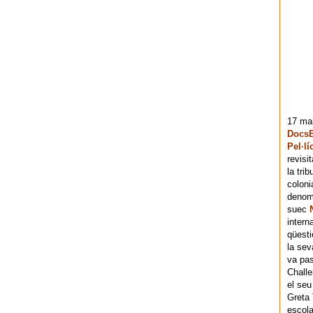
17 mai
DocsB
Pel·lí
revisi
la tri
coloni
denomi
suec
intern
qüesti
la sev
va pas
Chall
el seu
Greta 
escola