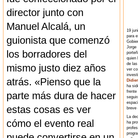
director junto con
Manuel Alcalá, un
19 jun
para e
guionista que comenzó
Gobie
Jorge 
los borradores del
porteñ
quien 
de las
mismo justo diez años
ver co
invest
atrás. «Pienso que la
Didier
ha sid
frente
parte más dura de hacer
seguir
espaci
estas cosas es ver
breve
La dec
cómo el evento real
ha pr
profes
progra
puede convertirse en un