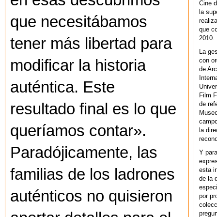
en esas descubrimos
Cine d
la sup
que necesitábamos
realiz
que co
2010.
tener más libertad para
La ges
con or
modificar la historia
de Arc
Intern
auténtica. Este
Univer
Film F
de ref
resultado final es lo que
Museo
campo 
queríamos contar».
la dir
recono
Paradójicamente, las
Y par
expres
familias de los ladrones
esta i
de la 
especi
auténticos no quisieron
por pr
colecc
pregun