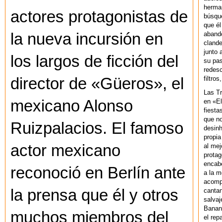
herman
actores protagonistas de
búsque
que él
abando
la nueva incursión en
clande
junto 
los largos de ficción del
su pas
redesc
filtros
director de «Güeros», el
Las T
mexicano Alonso
en «El
fiesta
que no
Ruizpalacios. El famoso
desinh
propia
actor mexicano
al mej
protag
encab
reconoció en Berlín ante
a la m
acompa
la prensa que él y otros
cantan
salvaj
Banan
muchos miembros del
el rep