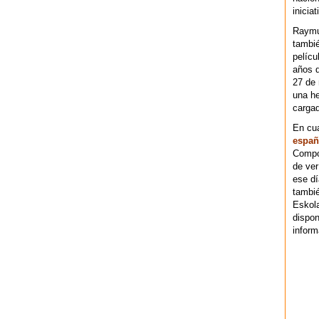
iniciat
Raymu
tambié
pelícu
años d
27 de 
una he
cargad
En cu
españ
Compos
de ver
ese dí
tambié
Eskol
dispo
inform