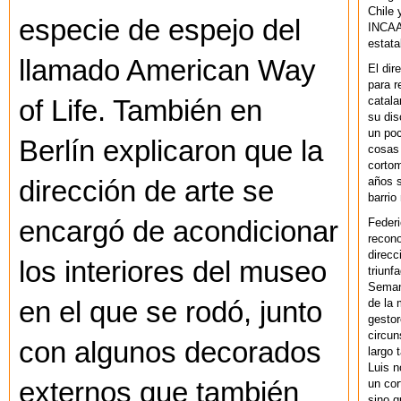
Chile 
especie de espejo del
INCAA 
estata
llamado American Way
El dir
para r
catala
of Life. También en
su dis
un po
Berlín explicaron que la
cosas 
cortom
años s
dirección de arte se
barrio
Federi
encargó de acondicionar
recono
direcc
los interiores del museo
triunf
Semana
de la 
en el que se rodó, junto
gestor
circun
con algunos decorados
largo 
Luis n
un cor
externos que también
sino q