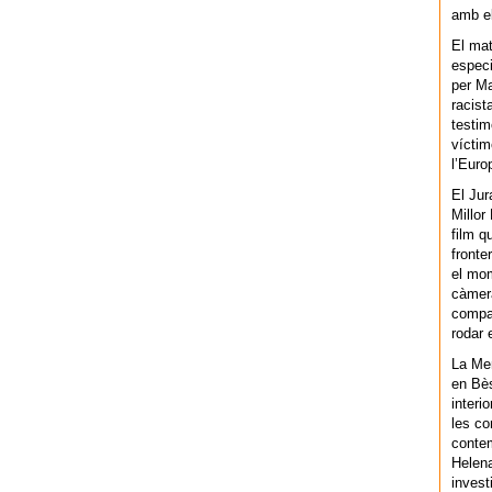
amb el
El mat
especi
per Ma
racist
testim
víctim
l’Euro
El Jur
Millor
film q
fronte
el mom
càmera
compar
rodar 
La Men
en Bès
interi
les co
contem
Helena
invest