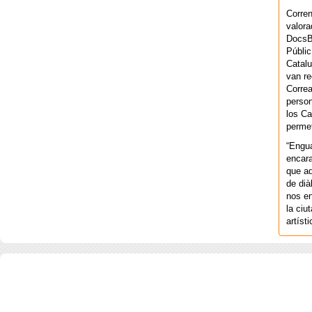
Corren
valora
DocsBa
Públic
Catalu
van re
Correa
person
los Ca
permet
“Engu
encara
que aq
de dià
nos en
la ciu
artíst
COPYRIGHT 2026 ©AGENCIA 
BARCELONA. CATALUNYA. - A