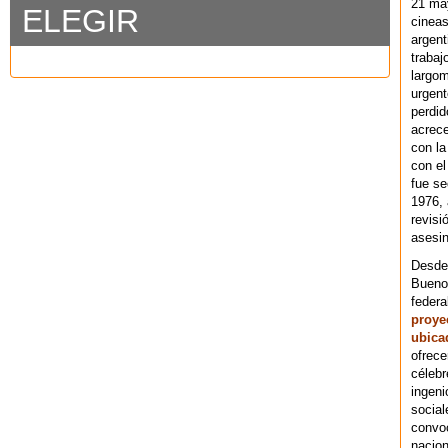
21 ma
ELEGIR
cineas
argent
trabaj
largom
urgent
perdid
acrece
con la
con el
fue se
1976,
revisi
asesin
Desde 
Bueno
federa
proye
ubica
ofrece
célebr
ingeni
social
convoc
nacion