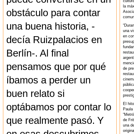
cultur
la máx
obstáculo para contar
Asoci
comuni
una buena historia, -
“Duran
una vi
en con
decía Ruizpalacios en
presup
fundam
Berlín-. Al final
restau
argent
mencio
pensamos que por qué
de pre
restau
íbamos a perder un
cinema
públic
cooper
buen relato si
presti
El hit
optábamos por contar lo
Paula 
“Metró
que realmente pasó. Y
de Fri
una de
origin