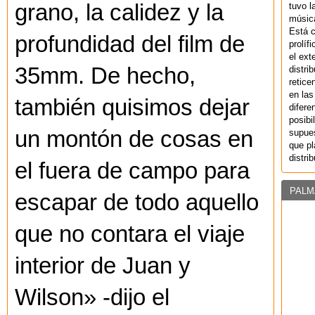
grano, la calidez y la
tuvo l
música
Está 
profundidad del film de
prolíf
el ext
35mm. De hecho,
distri
retice
en las
también quisimos dejar
difere
posibi
un montón de cosas en
supues
que pl
distri
el fuera de campo para
PALM
escapar de todo aquello
que no contara el viaje
interior de Juan y
Wilson» -dijo el