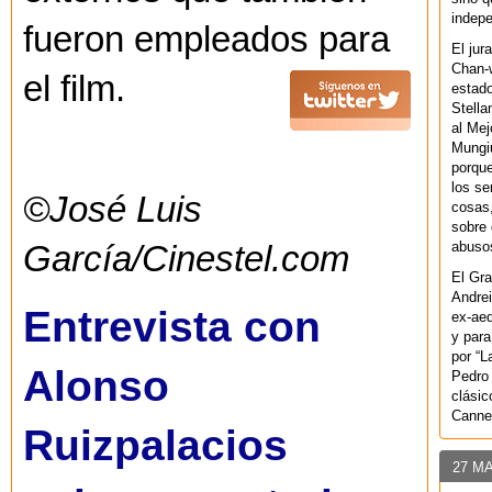
indepe
fueron empleados para
El jur
Chan-w
el film.
estad
Stella
al Mej
Mungiu
porque
los se
©José Luis
cosas,
sobre 
abusos
García/Cinestel.com
El Gra
Andrei
Entrevista con
ex-aeq
y para
por “L
Alonso
Pedro 
clásic
Canne
Ruizpalacios
27 M