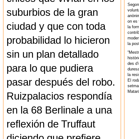
Segons
suburbios de la gran
volunt
anònim
on es 
ciudad y que con toda
la for
contri
probabilidad lo hicieron
modern
la pos
sin un plan detallado
“Mestr
històr
des d’
para lo que pudiera
duresa
la res
pasar después del robo.
El rod
setman
Mataró
Ruizpalacios respondía
en la 68 Berlinale a una
reflexión de Truffaut
diciendo que prefiere