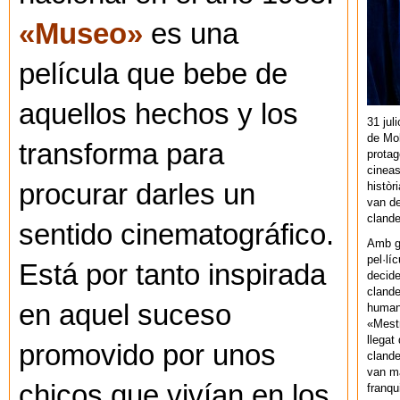
«Museo»
es una
película que bebe de
aquellos hechos y los
31 jul
de Mol
transforma para
protag
cineas
procurar darles un
històr
van de
cland
sentido cinematográfico.
Amb gu
pel·lí
Está por tanto inspirada
decide
clande
en aquel suceso
human
«Mestr
llegat 
promovido por unos
clande
van ma
chicos que vivían en los
franq