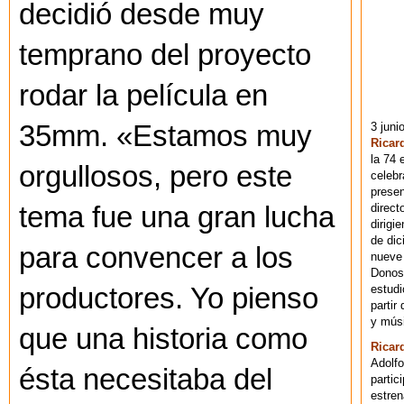
decidió desde muy
temprano del proyecto
rodar la película en
3 juni
35mm. «Estamos muy
Ricar
la 74 
orgullosos, pero este
celebr
presen
direct
tema fue una gran lucha
dirigi
de dic
para convencer a los
nueve 
Donost
estudi
productores. Yo pienso
partir
y músi
que una historia como
Ricar
Adolfo
ésta necesitaba del
partic
estren