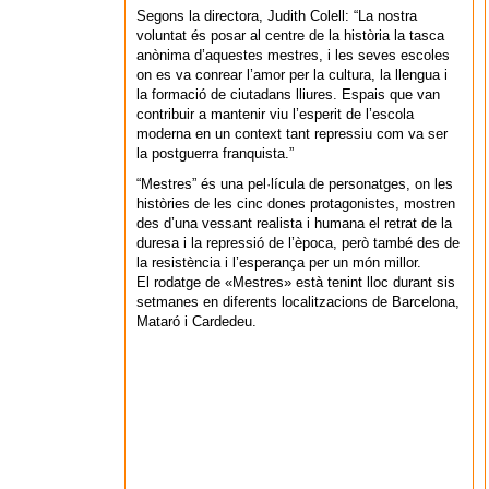
Segons la directora, Judith Colell: “La nostra
voluntat és posar al centre de la història la tasca
anònima d’aquestes mestres, i les seves escoles
on es va conrear l’amor per la cultura, la llengua i
la formació de ciutadans lliures. Espais que van
contribuir a mantenir viu l’esperit de l’escola
moderna en un context tant repressiu com va ser
la postguerra franquista.”
“Mestres” és una pel·lícula de personatges, on les
històries de les cinc dones protagonistes, mostren
des d’una vessant realista i humana el retrat de la
duresa i la repressió de l’època, però també des de
la resistència i l’esperança per un món millor.
El rodatge de «Mestres» està tenint lloc durant sis
setmanes en diferents localitzacions de Barcelona,
Mataró i Cardedeu.