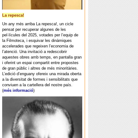
La repesca!
Un any més arriba La repesca!, un cicle
pensat per recuperar algunes de les
pel·lícules del 2025, votades per l’equip de
la Filmoteca, i esquivar les dinàmiques
accelerades que regeixen l’economia de
l’atenció. Una invitació a redescobrir
aquestes obres amb temps, en pantalla gran
i oferint un espai compartit entre propostes
de gran públic i altres de més minoritàries.
L’edició d’enguany ofereix una mirada oberta
a la diversitat de formes i sensibilitats que
conviuen a la cartellera del nostre país.
(
més informació
)