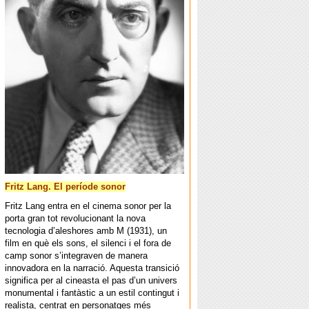
Fritz Lang. El període sonor
Fritz Lang entra en el cinema sonor per la
porta gran tot revolucionant la nova
tecnologia d’aleshores amb M (1931), un
film en què els sons, el silenci i el fora de
camp sonor s’integraven de manera
innovadora en la narració. Aquesta transició
significa per al cineasta el pas d’un univers
monumental i fantàstic a un estil contingut i
realista, centrat en personatges més