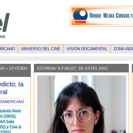
ERICANO
UNIVERSO DEL CINE
VISION DOCUMENTAL
ZONA IND
ANO
» LEYENDO
ESTRENA “A FUEGO”, DE ESTEL DÍAZ
dicto; la
ral
INOAMERICANO
Buenos Aires
t (19/01),
CAA Sala
01) y Cine &
(23/01)