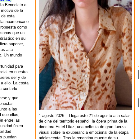
ia Benedicto a
 motivo de la
n de esta
 latinoamericano
 propuesta como
ersonas que un
drástico en su
iera suponer,
vas a la
no. Un mundo
rtunidad para
cial en nuestra
quieres ser y de
 a ello. La costa
a contarlo.
arse y que
onectar,
unto a las
 que ellas,
1 agosto 2026 – Llega este 21 de agosto a la salas
n entre las
de cine del territorio español, la ópera prima de la
tunidad única
directora Estel Díaz, una película de gran fuerza
bilidad
visual sobre la exuberancia emocional de la etapa
as puedan
adolescente. Tras la repentina muerte de su