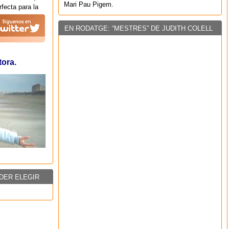
Mari Pau Pigem.
fecta para la
EN RODATGE: “MESTRES” DE JUDITH COLELL
tora.
DER ELEGIR