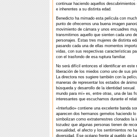
continuar haciendo aquellos descubrimientos 
e inherentes a su distinta edad.
Benedicto ha mimado esta película con mucha
punto de ofrecernos una buena imagen panor
movimiento de cámara y unos encuadres muy
transmitirnos aquello que sienten cada uno d
personajes. Estas tres mujeres de distinta e
pasando cada una de ellas momentos import
vidas, con sus respectivas características par
con el trasfondo de esa ruptura familiar.
No será difícil entonces el identificar en este r
liberación de los miedos como uno de sus pri
La directora nos sugiere también con la pelícu
maneras de representar los estados de ánimo
búsqueda y desarrollo de la identidad sexual
mundo para mí» es, entre otras, una de las f
interesantes que escuchamos durante el relat
«Interludio» contiene una excelente banda so
aparecen dos hermanos gemelos haciendo lo
simbolizan como extraterrestres clonados la 
tozudez que algunas personas tienen de reco
sexualidad, el afecto y los sentimientos no h
diversidad. Ese océano frente al pueblo de Lu