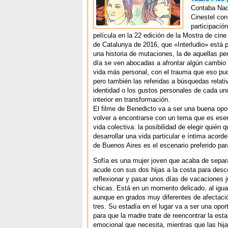
Contaba Nad
Cinestel con
participació
película en la 22 edición de la Mostra de cine
de Catalunya de 2016, que «Interludio» está
una historia de mutaciones, la de aquellas p
día se ven abocadas a afrontar algún cambio 
vida más personal, con el trauma que eso pud
pero también las referidas a búsquedas relati
identidad o los gustos personales de cada u
interior en transformación.
El filme de Benedicto va a ser una buena opo
volver a encontrarse con un tema que es esen
vida colectiva: la posibilidad de elegir quién 
desarrollar una vida particular e íntima acorde
de Buenos Aires es el escenario preferido par
Sofía es una mujer joven que acaba de separ
acude con sus dos hijas a la costa para desc
reflexionar y pasar unos días de vacaciones j
chicas. Está en un momento delicado, al igual
aunque en grados muy diferentes de afectació
tres. Su estadía en el lugar va a ser una opor
para que la madre trate de reencontrar la esta
emocional que necesita, mientras que las hij