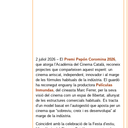
2 juliol 2026 – El
Premi Pepón Coromina 2026
,
que atorga l’Acadèmia del Cinema Català, reconeix
projectes que comparteixen aquest esperit: un
cinema arriscat, independent, innovador i al marge
de les fórmules habituals de la indústria. El guardó
ha reconegut enguany la productora
Películas
Inmundas
, del cineasta Marc Ferrer, per la seva
visió del cinema com un espai de llibertat, allunyat
de les estructures comercials habituals. Es tracta
d’un model basat en l’autogestió que aposta per un
cinema que “sobreviu, creix i es desenvolupa” al
marge de la indústria.
Coincidint amb la celebració de la Festa d’estiu,