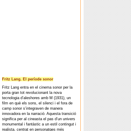
Fritz Lang. El període sonor
Fritz Lang entra en el cinema sonor per la
porta gran tot revolucionant la nova
tecnologia d’aleshores amb M (1931), un
film en què els sons, el silenci i el fora de
camp sonor s’integraven de manera
innovadora en la narració. Aquesta transició
significa per al cineasta el pas d’un univers
monumental i fantàstic a un estil contingut i
realista, centrat en personatges més