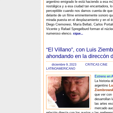
argentino emigrado le está haciendo a esa mú
nostálgica y a esa ciudad tan encantadora, lo
perceptible cuando nos damos cuenta de qu
delante de un filme eminentemente sonoro qu
mirada puesta en el desplazamiento y en el é
Diego Cremonesi, María Bellati, Carlos Porta
Vicente y Rafael Spregelburd forman el núcleo
numeroso elenco.
sigue...
“El Villano”, con Luis Ziem
ahondando en la direccón d
diciembre 9, 2023
CRíTICAS CINE
LATINOAMERICANO
Estreno en A
La historia d
argentino
Lu
Ziembrowsk
que ver con
desarrollan 
las artes es
mercado aud
relación directa con los gustos y las preferen