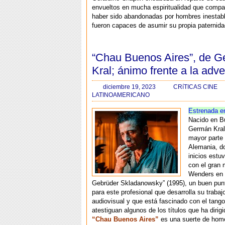
envueltos en mucha espiritualidad que compa
haber sido abandonadas por hombres inestab
fueron capaces de asumir su propia paternida
“Chau Buenos Aires”, de 
Kral; ánimo frente a la adv
diciembre 19, 2023
CRíTICAS CINE
LATINOAMERICANO
Estrenada e
Nacido en B
Germán Kral
mayor parte 
Alemania, d
inicios estu
con el gran
Wenders en s
Gebrüder Skladanowsky” (1995), un buen punt
para este profesional que desarrolla su trabaj
audiovisual y que está fascinado con el tango
atestiguan algunos de los títulos que ha dirigi
“Chau Buenos Aires”
es una suerte de hom