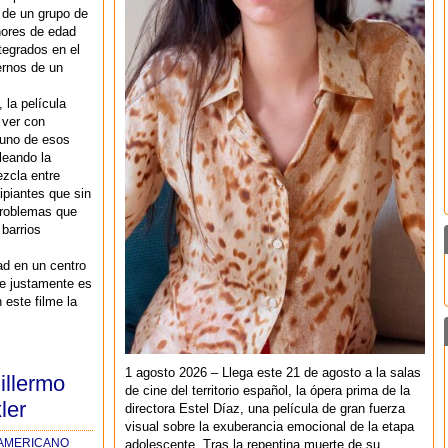
 de un grupo de
ores de edad
tegrados en el
ernos de un
 la película
 ver con
lguno de esos
leando la
zcla entre
ipiantes que sin
problemas que
 barrios
ad en un centro
ue justamente es
 este filme la
1 agosto 2026 – Llega este 21 de agosto a la salas
uillermo
de cine del territorio español, la ópera prima de la
ler
directora Estel Díaz, una película de gran fuerza
visual sobre la exuberancia emocional de la etapa
OAMERICANO
adolescente. Tras la repentina muerte de su