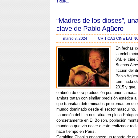
sigue...
“Madres de los dioses”, una
clave de Pablo Agüero
marzo 8, 2024
CRíTICAS CINE LATI
En fechas c
la celebraci
8M, el cine
Buenos Aire
ficción del d
Pablo Agüer
terminada de
2015 y que, 
embrión de otra producción posterior llamada 
ambas tratan con similar precisión estética 
que transitan determinados problemas en su r
mundo dominado desde el sector masculino.
La acción del film nos sitúa en plena Patagon
concretamente en El Bolsón, población mont
mundana que vio nacer a este realizador rad
hace tiempo en París.
Geraldine Chaplin encabeza un reparto de cua