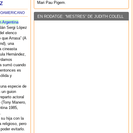
z
Mari Pau Pigem.
INOAMERICANO
EN RODATGE: “MESTRES” DE JUDITH COLELL
n Argentina
alán Sergi López
del elenco
o que Arrasa” (A
nd), una
la cineasta
aula Hernández,
ordamos
era sumó cuando
e entonces es
ólida y
 una especie de
 un guion
reparto actoral
o (Tony Manero,
ntina 1985,
.
su hija con la
 religioso, pero
poder evitarlo.