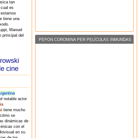
sica tan
 cual es
e estamos
e tiene una
xodo.
luppi, Manuel
 principal del
PEPON COROMINA PER PELÍCULAS INMUNDAS
browski
e cine
rgentina
el notable actor
is
i
tiene mucho
 cómo se
las dinámicas de
cénicas con el
iovisual en su
cias de los