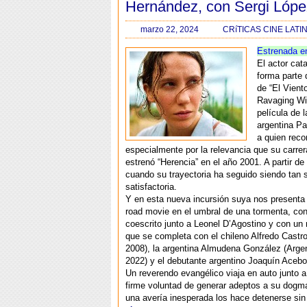
Hernández, con Sergi Lópe
marzo 22, 2024
CRíTICAS CINE LAT
Estrenada e
El actor cat
forma parte 
de “El Vient
Ravaging Wi
película de 
argentina P
a quien rec
especialmente por la relevancia que su carr
estrenó “Herencia” en el año 2001. A partir d
cuando su trayectoria ha seguido siendo tan s
satisfactoria.
Y en esta nueva incursión suya nos presenta
road movie en el umbral de una tormenta, con
coescrito junto a Leonel D’Agostino y con un 
que se completa con el chileno Alfredo Castr
2008), la argentina Almudena González (Arge
2022) y el debutante argentino Joaquín Acebo
Un reverendo evangélico viaja en auto junto a 
firme voluntad de generar adeptos a su dogma
una avería inesperada los hace detenerse sin 