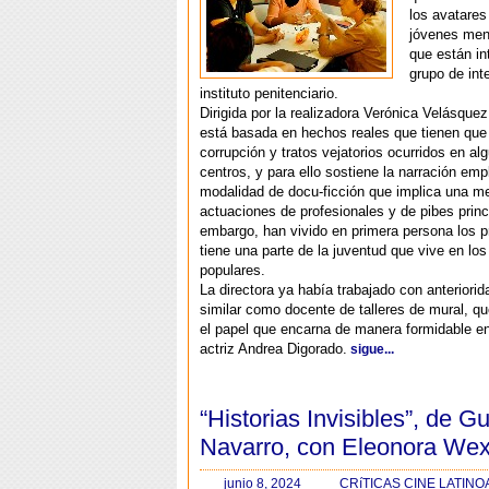
los avatares
jóvenes men
que están in
grupo de int
instituto penitenciario.
Dirigida por la realizadora Verónica Velásquez,
está basada en hechos reales que tienen que
corrupción y tratos vejatorios ocurridos en a
centros, y para ello sostiene la narración emp
modalidad de docu-ficción que implica una me
actuaciones de profesionales y de pibes princ
embargo, han vivido en primera persona los 
tiene una parte de la juventud que vive en los
populares.
La directora ya había trabajado con anteriorid
similar como docente de talleres de mural, q
el papel que encarna de manera formidable en
actriz Andrea Digorado.
sigue...
“Historias Invisibles”, de G
Navarro, con Eleonora Wex
junio 8, 2024
CRíTICAS CINE LATIN