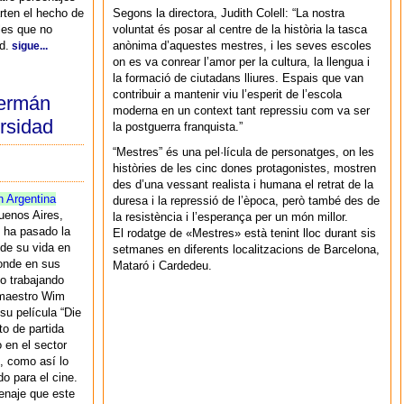
rten el hecho de
Segons la directora, Judith Colell: “La nostra
les que no
voluntat és posar al centre de la història la tasca
d.
anònima d’aquestes mestres, i les seves escoles
sigue...
on es va conrear l’amor per la cultura, la llengua i
la formació de ciutadans lliures. Espais que van
contribuir a mantenir viu l’esperit de l’escola
Germán
moderna en un context tant repressiu com va ser
ersidad
la postguerra franquista.”
“Mestres” és una pel·lícula de personatges, on les
històries de les cinc dones protagonistes, mostren
des d’una vessant realista i humana el retrat de la
n Argentina
duresa i la repressió de l’època, però també des de
uenos Aires,
la resistència i l’esperança per un món millor.
 ha pasado la
El rodatge de «Mestres» està tenint lloc durant sis
de su vida en
setmanes en diferents localitzacions de Barcelona,
onde en sus
Mataró i Cardedeu.
vo trabajando
 maestro Wim
u película “Die
o de partida
o en el sector
, como así lo
do para el cine.
enaje que este