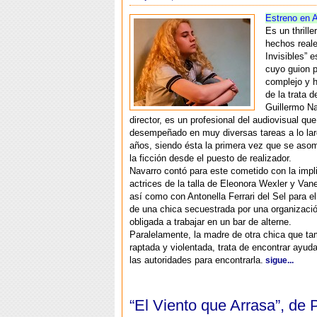
Estreno en A
Es un thrille
hechos reale
Invisibles” e
cuyo guion p
complejo y 
de la trata 
Guillermo Na
director, es un profesional del audiovisual qu
desempeñado en muy diversas tareas a lo la
años, siendo ésta la primera vez que se asom
la ficción desde el puesto de realizador.
Navarro contó para este cometido con la impl
actrices de la talla de Eleonora Wexler y Va
así como con Antonella Ferrari del Sel para el
de una chica secuestrada por una organizació
obligada a trabajar en un bar de alterne.
Paralelamente, la madre de otra chica que ta
raptada y violentada, trata de encontrar ayud
las autoridades para encontrarla.
sigue...
“El Viento que Arrasa”, de 