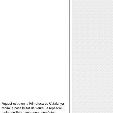
Aquest estiu en la Filmoteca de Catalunya
tenim la possibilitat de veure La repesca! i
cicles de Fritz Lang sonor, comèdies