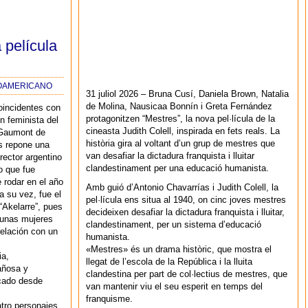
 película
NOAMERICANO
31 juliol 2026 – Bruna Cusí, Daniela Brown, Natalia
de Molina, Nausicaa Bonnín i Greta Fernández
oincidentes con
protagonitzen “Mestres”, la nova pel·lícula de la
ón feminista del
cineasta Judith Colell, inspirada en fets reals. La
 Gaumont de
història gira al voltant d’un grup de mestres que
s repone una
van desafiar la dictadura franquista i lluitar
irector argentino
clandestinament per una educació humanista.
o que fue
 rodar en el año
Amb guió d’Antonio Chavarrías i Judith Colell, la
a su vez, fue el
pel·lícula ens situa al 1940, on cinc joves mestres
“Akelarre”, pues
decideixen desafiar la dictadura franquista i lluitar,
a unas mujeres
clandestinament, per un sistema d’educació
elación con un
humanista.
«Mestres» és un drama històric, que mostra el
ia,
llegat de l’escola de la República i la lluita
añosa y
clandestina per part de col·lectius de mestres, que
icado desde
van mantenir viu el seu esperit en temps del
franquisme.
tro personajes