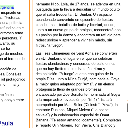
hermano Nico, Lola, de 17 años, se adentra en una
rgentina
búsqueda que la lleva a descubrir un mundo oculto
r inspirado en
que él solía frecuentar: El Búnker. Un espacio
s. “Historias
abandonado convertido en epicentro de fiestas
s una película
clandestinas, batallas de baile y libertad, donde,
rofundiza en el
junto a un nuevo grupo de amigos, reconectará con
horroroso tema
su pasión por la danza y encontrará un refugio para
de personas. Y
redescubrirse y aprender a vivir sin miedo, sin
varro, su
filtros, “a fuego”.
e se ha
Las Tres Chimeneas de Sant Adrià se convierten
rgo de muchos
en «El Búnker», el lugar en el que se celebran
a al terreno de
fiestas clandestinas y concursos de baile en los
que no hay límites: solo diversión, ritmo y
icación de
desinhibición. “A fuego” cuenta con guion de la
nesa González,
propia Díaz junto a Núria Dunjó, nominada al Goya
 rol protagónico
al mejor guion adaptado por “Ama”, y un elenco
n criminal y
protagonista lleno de grandes promesas
encabezado por Zoe Bonafonte, nominada al Goya
mbién es
a la mejor actriz revelación por “El 47”. Estará
a y apoyo entre
acompañada por Marc Soler (“Celeste”, “Viva”), la
cantante Ruslana, Miquel Melero (“La noche
salvaje”) y la colaboración especial de Omar
Banana (“Te estoy amando locamente”). Completan
Paula
el reparto Ujin Moreno, Ton Vieira, Cris Blanco y