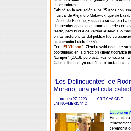
espectadores.
Debutó en la actuación a los 25 años con un
musical de Alejandro Malowicki que se basab
clásico de Pinocho, y durante su carrera ha 
destacadas apariciones tanto en series de te
teatro, pero lo que de verdad le llevó a lo más
en las preferencias del público fue su aparició
telecomedia Lalola (2007).
Con
“El Villano”
, Ziembrowski acomete su 
oportunidad en la dirección cinematográfica l
“Lumpen” (2013), pero esta vez lo hace en t
Gabriel Reches, ya que él es el protagonista.
“Los Delincuentes” de Rodr
Moreno; una película calei
octubre 27, 2023
CRíTICAS CINE
LATINOAMERICANO
Estreno en A
Es la pelícu
representar 
ceremonia d