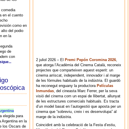
a comedia
a en el cuento
hecho
levisión como en
 alto del podio
n en la
segunda
uego de
ándem con
2 juliol 2026 – El
Premi Pepón Coromina 2026
,
sigue...
que atorga l’Acadèmia del Cinema Català, reconeix
projectes que comparteixen aquest esperit: un
cinema arriscat, independent, innovador i al marge
igo
de les fórmules habituals de la indústria. El guardó
ha reconegut enguany la productora
Películas
doscópica
Inmundas
, del cineasta Marc Ferrer, per la seva
visió del cinema com un espai de llibertat, allunyat
de les estructures comercials habituals. Es tracta
d’un model basat en l’autogestió que aposta per un
rgentina
cinema que “sobreviu, creix i es desenvolupa” al
la elegida para
marge de la indústria.
a Argentina en la
Coincidint amb la celebració de la Festa d’estiu,
e los Oscars de