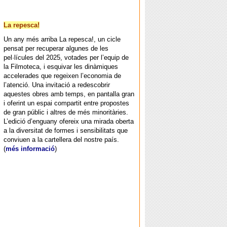
La repesca!
Un any més arriba La repesca!, un cicle
pensat per recuperar algunes de les
pel·lícules del 2025, votades per l’equip de
la Filmoteca, i esquivar les dinàmiques
accelerades que regeixen l’economia de
l’atenció. Una invitació a redescobrir
aquestes obres amb temps, en pantalla gran
i oferint un espai compartit entre propostes
de gran públic i altres de més minoritàries.
L’edició d’enguany ofereix una mirada oberta
a la diversitat de formes i sensibilitats que
conviuen a la cartellera del nostre país.
(
més informació
)