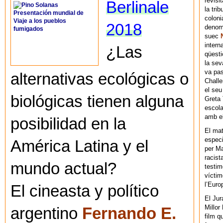
revisi
Berlinale
la tri
coloni
2018
denomi
suec
intern
¿Las
qüesti
la sev
va pas
alternativas ecológicas o
Chall
el seu
biológicas tienen alguna
Greta 
escola
amb el
posibilidad en la
El mat
especi
América Latina y el
per Ma
racist
mundo actual?
testim
víctim
l’Euro
El cineasta y político
El Jur
Millor
argentino
Fernando E.
film q