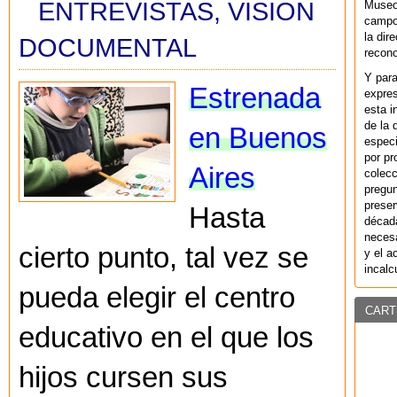
ENTREVISTAS
,
VISION
Museo
campo 
la dir
DOCUMENTAL
recono
Y par
Estrenada
expres
esta i
de la 
en Buenos
especi
por pr
Aires
colecc
pregun
preser
Hasta
década
necesa
cierto punto, tal vez se
y el a
incalc
pueda elegir el centro
CART
educativo en el que los
hijos cursen sus