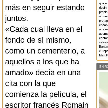
que no
más en seguir estando
desinh
propia
juntos.
al mej
protag
encab
«Cada cual lleva en el
a la m
acompa
fondo de sí mismo,
cantan
salvaj
Banan
como un cementerio, a
el rep
Mari 
aquellos a los que ha
EN R
amado» decía en una
cita con la que
comienza la película, el
escritor francés Romain