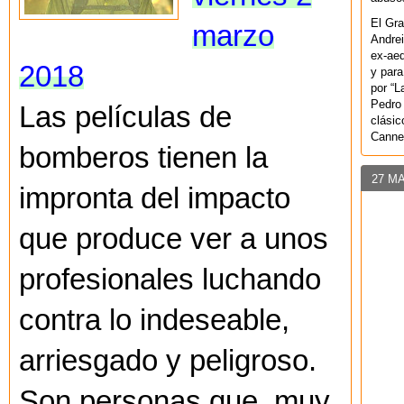
El Gra
marzo
Andrei
ex-aeq
2018
y para
por “L
Pedro 
Las películas de
clásic
Canne
bomberos tienen la
27 M
impronta del impacto
que produce ver a unos
profesionales luchando
contra lo indeseable,
arriesgado y peligroso.
Son personas que, muy