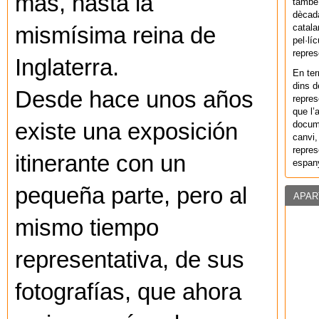
más, hasta la
també 
dècada
catala
mismísima reina de
pel·lí
repres
Inglaterra.
En ter
dins d
Desde hace unos años
repres
que l’
docum
existe una exposición
canvi,
repres
itinerante con un
espany
pequeña parte, pero al
APAR
mismo tiempo
representativa, de sus
fotografías, que ahora