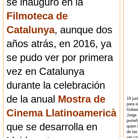
se inauguró en la
Filmoteca de
Catalunya
, aunque dos
años atrás, en 2016, ya
se pudo ver por primera
vez en Catalunya
durante la celebración
de la anual
Mostra de
19 jun
para e
Gobie
Cinema Llatinoamericà
Jorge 
porteñ
que se desarrolla en
quien 
de las
ver co