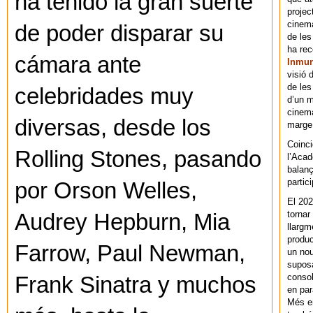
ha tenido la gran suerte
projec
cinema
de poder disparar su
de les
ha re
cámara ante
Inmu
visió 
de les
celebridades muy
d’un m
cinema
diversas, desde los
marge 
Coinci
Rolling Stones, pasando
l’Acad
balanç
partic
por Orson Welles,
El 202
tornar
Audrey Hepburn, Mia
llargm
produc
Farrow, Paul Newman,
un nou
supos
consol
Frank Sinatra y muchos
en par
Més en