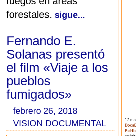
fuegos en áreas
forestales.
sigue...
Fernando E.
Solanas presentó
el film «Viaje a los
pueblos
fumigados»
febrero 26, 2018
17 mai
VISION DOCUMENTAL
DocsB
Pel·lí