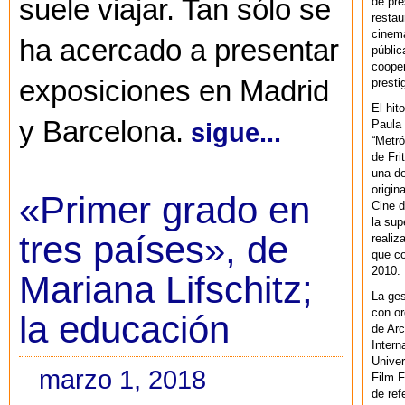
suele viajar. Tan sólo se
de pre
restau
cinema
ha acercado a presentar
públic
cooper
exposiciones en Madrid
presti
El hit
y Barcelona.
Paula 
sigue...
“Metró
de Fri
una de
origin
«Primer grado en
Cine d
la sup
tres países», de
realiz
que co
2010.
Mariana Lifschitz;
La ges
con or
la educación
de Arc
Intern
Univer
marzo 1, 2018
Film F
de ref