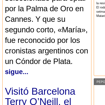
la res
por la Palma de Oro en
El rod
setman
Mataró
Cannes. Y que su
segundo corto, «María»,
fue reconocido por los
cronistas argentinos con
un Cóndor de Plata.
sigue...
PEPO
Visitó Barcelona
Terry O’Neill, el