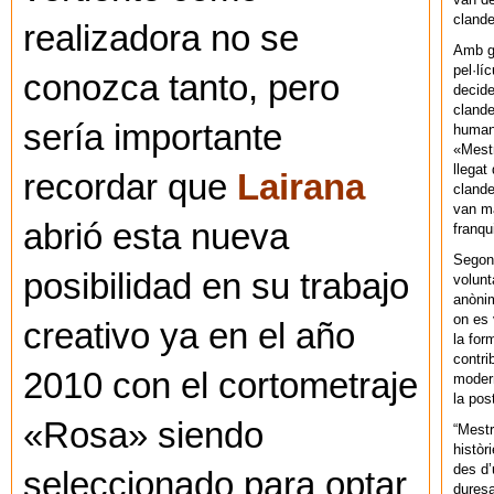
cland
realizadora no se
Amb gu
pel·lí
conozca tanto, pero
decide
clande
sería importante
human
«Mestr
llegat 
recordar que
Lairana
clande
van ma
abrió esta nueva
franq
Segons
posibilidad en su trabajo
volunt
anònim
on es 
creativo ya en el año
la for
contri
2010 con el cortometraje
modern
la pos
«Rosa» siendo
“Mestr
històr
des d’
seleccionado para optar
duresa