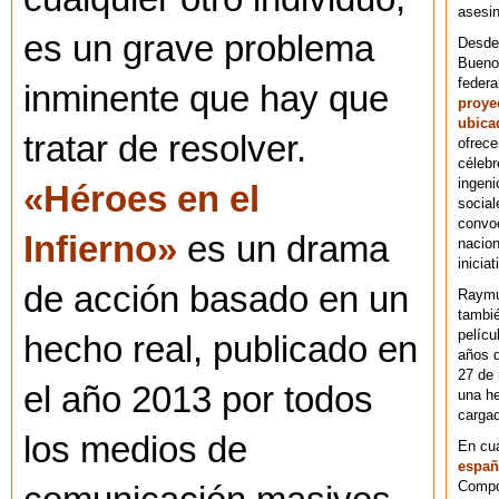
asesin
es un grave problema
Desde 
Bueno
federa
inminente que hay que
proye
ubica
tratar de resolver.
ofrece
célebr
ingeni
«Héroes en el
social
convoc
Infierno»
es un drama
nacion
iniciat
de acción basado en un
Raymu
tambié
pelícu
hecho real, publicado en
años d
27 de 
el año 2013 por todos
una he
cargad
los medios de
En cu
españ
Compos