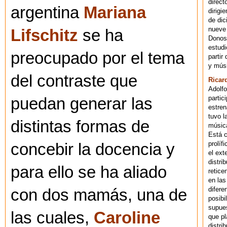
direct
argentina
Mariana
dirigi
de dic
nueve 
Lifschitz
se ha
Donost
estudi
preocupado por el tema
partir
y músi
del contraste que
Ricar
Adolfo
partic
puedan generar las
estren
tuvo l
distintas formas de
música
Está 
prolíf
concebir la docencia y
el ext
distri
para ello se ha aliado
retice
en las
difere
con dos mamás, una de
posibi
supues
las cuales,
Caroline
que pl
distri