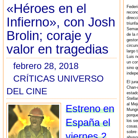
«Héroes en el
Federi
recono
Infierno», con Josh
direcc
triunf
Semana
Brolin; coraje y
de la 
gestor
valor en tragedias
circun
largo 
Luis n
un cor
febrero 28, 2018
sino q
indepe
CRÍTICAS UNIVERSO
El jur
Chan-w
DEL CINE
estad
Stella
al Mej
Estreno en
Mungiu
porque
España el
los se
cosas,
sobre 
viernes 2
abusos