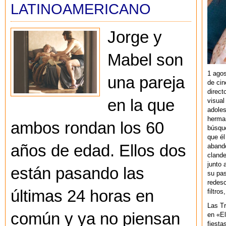
LATINOAMERICANO
Jorge y
Mabel son
1 agos
una pareja
de cin
direct
en la que
visual
adoles
herman
ambos rondan los 60
búsque
que él
años de edad. Ellos dos
abando
clande
junto 
están pasando las
su pas
redesc
últimas 24 horas en
filtros
Las T
común y ya no piensan
en «El
fiesta