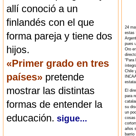
allí conoció a un
finlandés con el que
24 ma
estas 
forma pareja y tiene dos
Argent
pues u
hijos.
Oro en
direct
“Para 
«Primer grado en tres
ínteg
Chile 
países»
pretende
INCAA 
estata
mostrar las distintas
El dir
para r
formas de entender la
catala
su dis
un po
educación.
sigue...
cosas 
cortom
años s
barrio