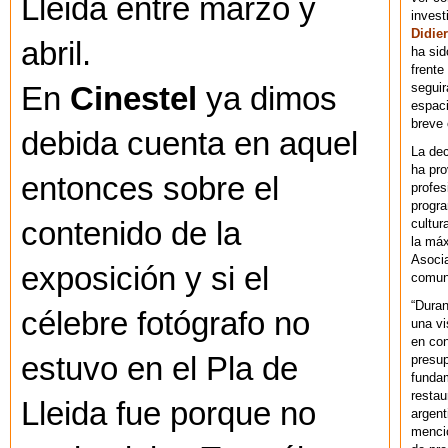
Lleida entre marzo y
invest
Didier
abril.
ha sid
frente
seguir
En
Cinestel
ya dimos
espaci
breve
debida cuenta en aquel
La dec
ha pr
entonces sobre el
profes
progra
cultur
contenido de la
la máx
Asoci
exposición y si el
comuni
“Duran
célebre fotógrafo no
una vi
en con
estuvo en el Pla de
presup
fundam
restau
Lleida fue porque no
argent
mencio