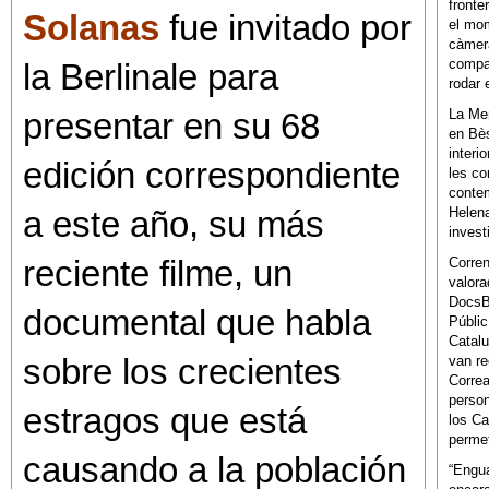
fronte
Solanas
fue invitado por
el mom
càmera
compar
la Berlinale para
rodar 
La Men
presentar en su 68
en Bès
interi
edición correspondiente
les co
contem
Helena
a este año, su más
invest
reciente filme, un
Corren
valora
DocsBa
documental que habla
Públic
Catalu
sobre los crecientes
van re
Correa
person
estragos que está
los Ca
permet
causando a la población
“Engu