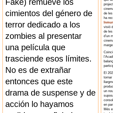
Fake) remueve los
projec
cinema
cimientos del género de
de les
ha re
terror dedicado a los
Inmu
visió 
de les
zombies al presentar
d’un m
cinema
una película que
marge 
Coinci
trasciende esos límites.
l’Acad
balanç
partic
No es de extrañar
El 202
tornar
entonces que este
llargm
produc
drama de suspense y de
un nou
supos
consol
acción lo hayamos
en par
Més en