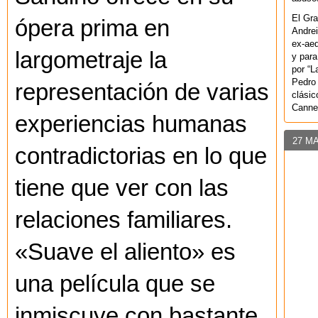
El Gra
ópera prima en
Andrei
ex-aeq
largometraje la
y para
por “L
Pedro 
representación de varias
clásic
Canne
experiencias humanas
27 M
contradictorias en lo que
tiene que ver con las
relaciones familiares.
«Suave el aliento» es
una película que se
inmiscuye con bastante