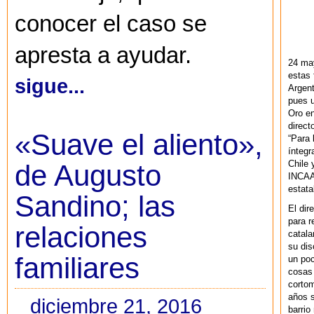
conocer el caso se
apresta a ayudar.
24 ma
estas 
sigue...
Argent
pues u
Oro en
direct
«Suave el aliento»,
“Para 
ínteg
Chile 
de Augusto
INCAA 
estata
Sandino; las
El dir
para r
relaciones
catala
su dis
familiares
un po
cosas 
cortom
años s
diciembre 21, 2016
barrio