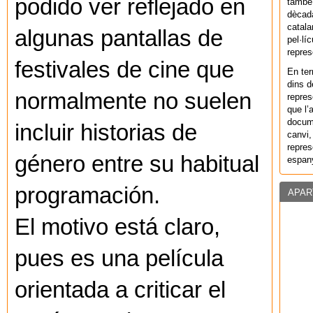
podido ver reflejado en
també 
dècada
catala
algunas pantallas de
pel·lí
repres
festivales de cine que
En ter
dins d
normalmente no suelen
repres
que l’
docum
incluir historias de
canvi,
repres
género entre su habitual
espany
programación.
APAR
El motivo está claro,
pues es una película
orientada a criticar el