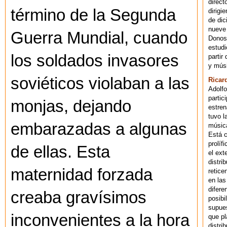
direct
término de la Segunda
dirigi
de dic
nueve 
Guerra Mundial, cuando
Donost
estudi
los soldados invasores
partir
y músi
soviéticos violaban a las
Ricar
Adolfo
partic
monjas, dejando
estren
tuvo l
embarazadas a algunas
música
Está 
prolíf
de ellas. Esta
el ext
distri
maternidad forzada
retice
en las
difere
creaba gravísimos
posibi
supues
inconvenientes a la hora
que pl
distri