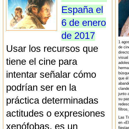
España el
6 de enero
de 2017
1 agos
Usar los recursos que
de cin
direct
visual
tiene el cine para
adoles
herman
intentar señalar cómo
búsque
que él
abando
podrían ser en la
clande
junto 
práctica determinadas
su pas
redesc
filtros
actitudes o expresiones
Las T
en «El
xenófobas, es un
fiesta