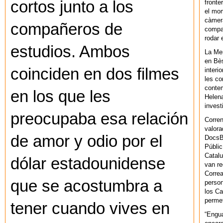
cortos junto a los
fronte
el mom
càmera
compañeros de
compar
rodar 
estudios. Ambos
La Men
en Bès
coinciden en dos filmes
interi
les co
contem
en los que les
Helena
invest
preocupaba esa relación
Corren
valora
de amor y odio por el
DocsBa
Públic
Catalu
dólar estadounidense
van re
Correa
que se acostumbra a
person
los Ca
permet
tener cuando vives en
“Engu