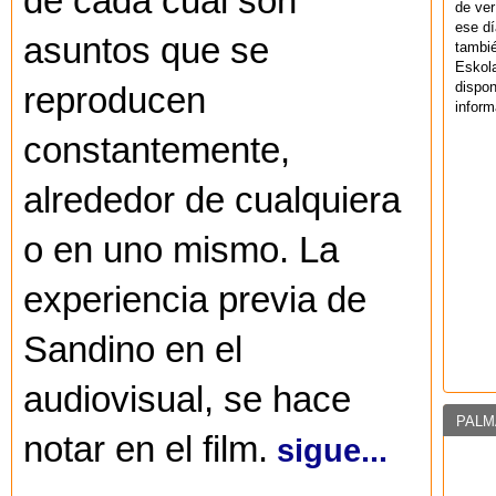
de cada cual son
de ver
ese dí
asuntos que se
tambié
Eskol
dispo
reproducen
inform
constantemente,
alrededor de cualquiera
o en uno mismo. La
experiencia previa de
Sandino en el
audiovisual, se hace
PALM
notar en el film.
sigue...