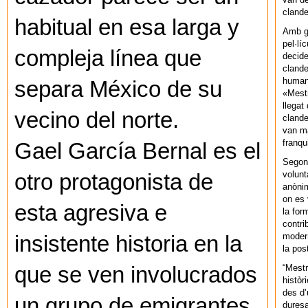
cland
habitual en esa larga y
Amb gu
pel·lí
compleja línea que
decide
clande
human
separa México de su
«Mestr
llegat 
vecino del norte.
clande
van ma
franq
Gael García Bernal es el
Segons
volunt
otro protagonista de
anònim
on es 
esta agresiva e
la for
contri
modern
insistente historia en la
la pos
“Mestr
que se ven involucrados
històr
des d’
un grupo de emigrantes
duresa