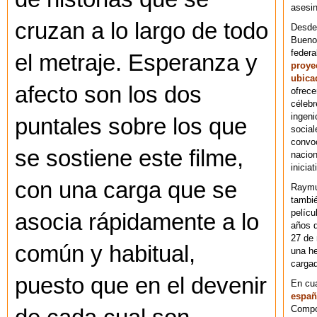
asesin
cruzan a lo largo de todo
Desde 
Bueno
federa
el metraje. Esperanza y
proye
ubica
afecto son los dos
ofrece
célebr
ingeni
puntales sobre los que
social
convoc
se sostiene este filme,
nacion
iniciat
con una carga que se
Raymu
tambié
pelícu
asocia rápidamente a lo
años d
27 de 
común y habitual,
una he
cargad
puesto que en el devenir
En cu
españ
Compos