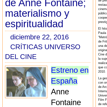
de Anne Fontaine;
de pre
restau
cinema
materialismo y
públic
cooper
espiritualidad
presti
El hit
Paula 
diciembre 22, 2016
“Metró
de Fri
CRÍTICAS UNIVERSO
una de
origin
DEL CINE
Cine d
la sup
realiz
que co
Estreno en
2010.
La ges
España
con or
de Arc
Anne
Intern
Univer
Film F
Fontaine
de ref