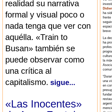
realidad su narrativa
invest
Didier
formal y visual poco o
ha sid
frente
seguir
nada tenga que ver con
espaci
breve
aquélla. «Train to
La dec
ha pr
Busan» también se
profes
progra
cultur
puede observar como
la máx
Asoci
una crítica al
comuni
“Duran
capitalismo.
sigue...
una vi
en con
presup
fundam
restau
«Las Inocentes»
argent
mencio