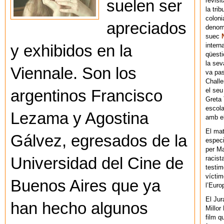
revisi
suelen ser
la tri
coloni
apreciados
denomi
suec
intern
y exhibidos en la
qüesti
la sev
Viennale. Son los
va pas
Chall
el seu
argentinos Francisco
Greta 
escola
Lezama y Agostina
amb el
El mat
Gálvez, egresados de la
especi
per Ma
Universidad del Cine de
racist
testim
víctim
Buenos Aires que ya
l’Euro
El Jur
han hecho algunos
Millor
film q