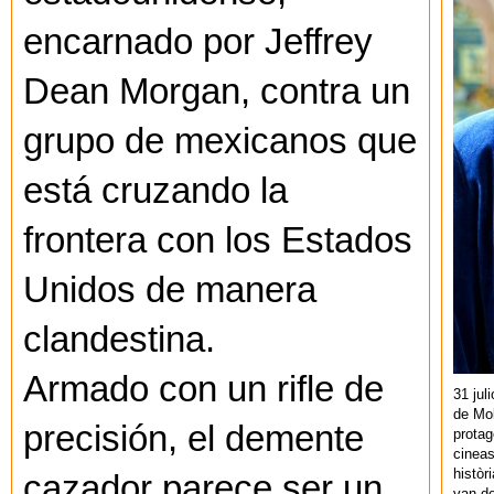
encarnado por Jeffrey
Dean Morgan, contra un
grupo de mexicanos que
está cruzando la
frontera con los Estados
Unidos de manera
clandestina.
Armado con un rifle de
31 jul
de Mol
precisión, el demente
protag
cineas
històr
cazador parece ser un
van de