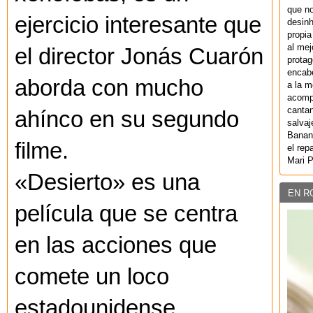
que no
ejercicio interesante que
desinh
propia
al mej
el director Jonás Cuarón
protag
encab
aborda con mucho
a la m
acompa
cantan
ahínco en su segundo
salvaj
Banan
filme.
el rep
Mari 
«Desierto» es una
EN R
película que se centra
en las acciones que
comete un loco
estadounidense,