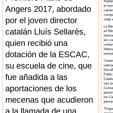
fronte
el mom
Angers 2017, abordado
càmera
compar
por el joven director
rodar 
La Men
catalán Lluís Sellarès,
en Bès
interi
les co
quien recibió una
contem
Helena
dotación de la ESCAC,
invest
Corren
su escuela de cine, que
valora
DocsBa
Públic
fue añadida a las
Catalu
van re
aportaciones de los
Correa
person
los Ca
mecenas que acudieron
permet
a la llamada de una
“Engu