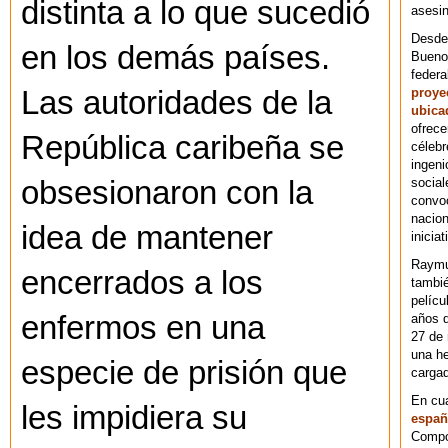
distinta a lo que sucedió
asesin
Desde 
en los demás países.
Bueno
federa
Las autoridades de la
proye
ubica
ofrece
República caribeña se
célebr
ingeni
obsesionaron con la
social
convoc
nacion
idea de mantener
iniciat
Raymu
encerrados a los
tambié
pelícu
enfermos en una
años d
27 de 
una he
especie de prisión que
cargad
En cu
les impidiera su
españ
Compos