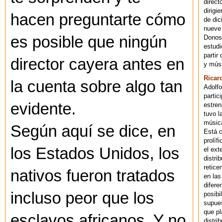
direct
dirigi
hacen preguntarte cómo
de dic
nueve 
es posible que ningún
Donost
estudi
partir
director cayera antes en
y músi
Ricar
la cuenta sobre algo tan
Adolfo
partic
evidente.
estren
tuvo l
música
Según aquí se dice, en
Está 
prolíf
los Estados Unidos, los
el ext
distri
retice
nativos fueron tratados
en las
difere
incluso peor que los
posibi
supues
que pl
esclavos africanos. Y no
distri