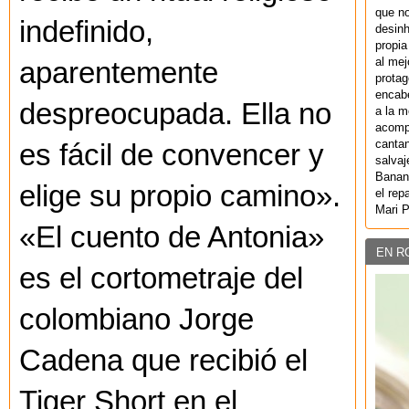
que no
indefinido,
desinh
propia
al mej
aparentemente
protag
encab
despreocupada. Ella no
a la m
acompa
cantan
es fácil de convencer y
salvaj
Banan
elige su propio camino».
el rep
Mari 
«El cuento de Antonia»
EN R
es el cortometraje del
colombiano Jorge
Cadena que recibió el
Tiger Short en el