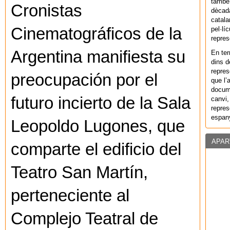
també 
Cronistas
dècada
catala
Cinematográficos de la
pel·lí
repres
Argentina manifiesta su
En ter
dins d
repres
preocupación por el
que l’
docum
futuro incierto de la Sala
canvi,
repres
espany
Leopoldo Lugones, que
APAR
comparte el edificio del
Teatro San Martín,
perteneciente al
Complejo Teatral de