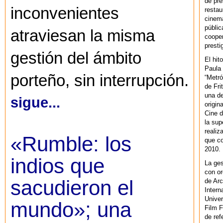
de pre
inconvenientes
restau
cinema
públic
atraviesan la misma
cooper
presti
gestión del ámbito
El hit
Paula 
porteño, sin interrupción.
“Metró
de Fri
una de
sigue...
origin
Cine d
la sup
realiz
«Rumble: los
que co
2010.
indios que
La ges
con or
sacudieron el
de Arc
Intern
Univer
mundo»; una
Film F
de ref