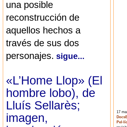
una posible
reconstrucción de
aquellos hechos a
través de sus dos
personajes.
sigue...
«L’Home Llop» (El
hombre lobo), de
Lluís Sellarès;
17 mai
imagen,
DocsB
Pel·lí