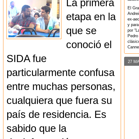
La primera
El Gra
etapa en la
Andrei
ex-aeq
y para
que se
por “L
Pedro 
conoció el
clásic
Canne
SIDA fue
27 M
particularmente confusa
entre muchas personas,
cualquiera que fuera su
país de residencia. Es
sabido que la