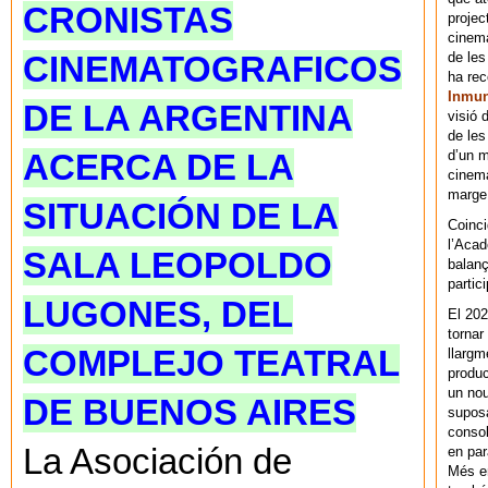
CRONISTAS
projec
cinema
de les
CINEMATOGRAFICOS
ha re
Inmu
DE LA ARGENTINA
visió 
de les
d’un m
ACERCA DE LA
cinema
marge 
SITUACIÓN DE LA
Coinci
l’Acad
SALA LEOPOLDO
balanç
partic
LUGONES, DEL
El 202
tornar
COMPLEJO TEATRAL
llargm
produc
un nou
DE BUENOS AIRES
supos
consol
La Asociación de
en par
Més en