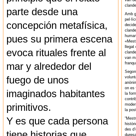
cland
parte desde una
Amb gu
pel·lí
concepción metafísica,
decide
clande
human
pues su primera escena
«Mestr
llegat 
evoca rituales frente al
clande
van ma
franq
mar y alrededor del
Segons
volunt
fuego de unos
anònim
on es 
imaginados habitantes
la for
contri
modern
primitivos.
la pos
Y es que cada persona
“Mestr
històr
des d’
tiene historias que
duresa