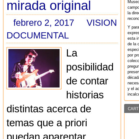
mirada original
Museo
campo 
la dir
recono
febrero 2, 2017
VISION
Y par
DOCUMENTAL
expres
esta i
de la 
especi
La
por pr
colecc
posibilidad
pregun
preser
década
de contar
necesa
y el a
historias
incalc
distintas acerca de
CART
temas que a priori
puedan aparentar