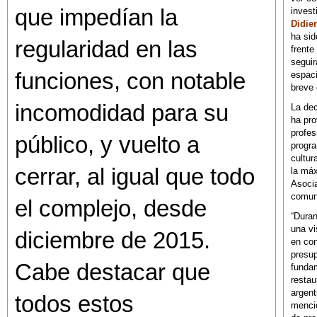
que impedían la
invest
Didier
ha sid
regularidad en las
frente
seguir
funciones, con notable
espaci
breve
incomodidad para su
La dec
ha pr
profes
público, y vuelto a
progra
cultur
cerrar, al igual que todo
la máx
Asoci
comuni
el complejo, desde
“Duran
una vi
diciembre de 2015.
en con
presup
Cabe destacar que
fundam
restau
argent
todos estos
mencio