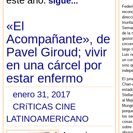
este año.
sigue...
Federi
recono
direcc
«El
triunf
Semana
de la 
Acompañante», de
gestor
circun
Pavel Giroud; vivir
largo 
Luis n
un cor
en una cárcel por
sino q
indepe
estar enfermo
El jur
Chan-w
estad
enero 31, 2017
Stella
al Mej
CRíTICAS CINE
Mungiu
porque
LATINOAMERICANO
los se
cosas,
sobre 
abusos