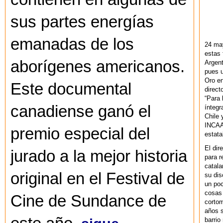
sus partes energías
emanadas de los
24 ma
estas 
aborígenes americanos.
Argent
pues u
Oro en
Este documental
direct
“Para 
canadiense ganó el
ínteg
Chile 
INCAA 
premio especial del
estata
El dir
jurado a la mejor historia
para r
catala
original en el Festival de
su dis
un po
cosas 
Cine de Sundance de
cortom
años s
barrio