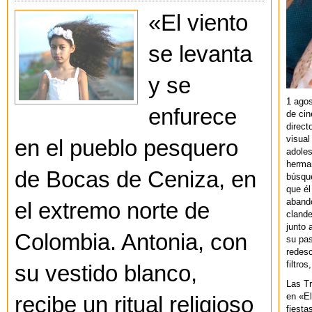
«El viento
se levanta
y se
1 agos
enfurece
de cin
direct
visual
en el pueblo pesquero
adoles
herman
de Bocas de Ceniza, en
búsque
que él
abando
el extremo norte de
clande
junto 
Colombia. Antonia, con
su pas
redesc
filtros
su vestido blanco,
Las T
en «El
recibe un ritual religioso
fiesta