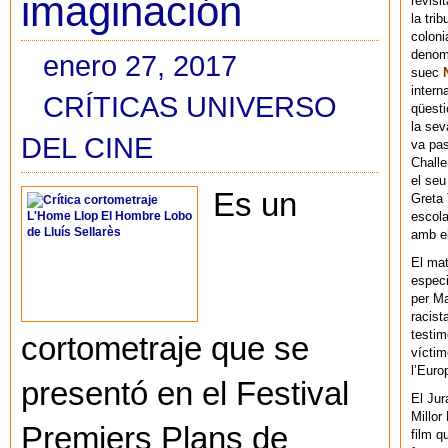
imaginación
revisi
la tri
coloni
denomi
enero 27, 2017
suec
intern
CRÍTICAS UNIVERSO
qüesti
la sev
DEL CINE
va pas
Chall
el seu
Es un
Greta 
escola
amb el
El mat
especi
per Ma
racist
testim
cortometraje que se
víctim
l’Euro
presentó en el Festival
El Jur
Millor
Premiers Plans de
film q